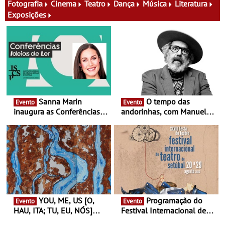
família e muito mais
Fotografia
Cinema
Teatro
Dança
Música
Literatura
Exposições
Sanna Marin
O tempo das
Evento
Evento
inaugura as Conferências
andorinhas, com Manuel
Ideias de Ler, em Lisboa -
João Vieira e Corações de
Antiga primeira-ministra da
Atum - Concerto
Finlândia é a convidada da
performance na MAAT
primeira edição do novo
Gallery a 3 de Setembro,
ciclo de debates dedicado
19:30
aos grandes temas do
nosso tempo
YOU, ME, US [O,
Programação do
Evento
Evento
HAU, ITA; TU, EU, NÓS]
Festival Internacional de
Maria Madeira na Fundação
Teatro de Setúbal – XXVIII