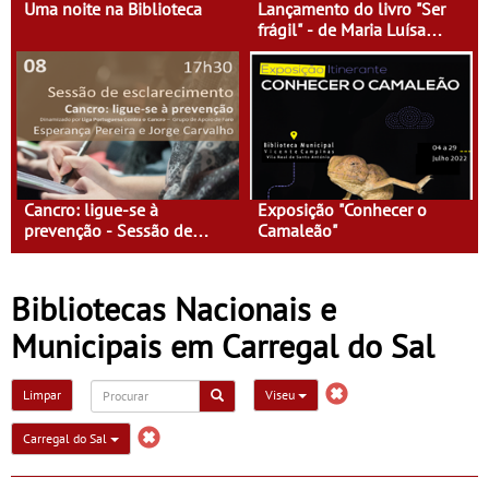
Uma noite na Biblioteca
Lançamento do livro "Ser
frágil" - de Maria Luísa
Currito
Cancro: ligue-se à
Exposição "Conhecer o
prevenção - Sessão de
Camaleão"
Esclarecimento
Bibliotecas Nacionais e
Municipais em Carregal do Sal
Limpar
Viseu
Carregal do Sal