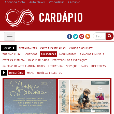
Andar de Moto
Auto News
Propedalar
Cardápio
Toggle
navigation
Locais
restaurantes
cafés e pastelarias
vinhos e gourmet
turismo rural
outdoor
bibliotecas
monumentos
palácios e museus
estética e beleza
jóias e relógios
espectáculos e exposições
galerias de arte e antiguidades
literatura
serviços
bares
discotecas
directório
mapa
notícias e eventos