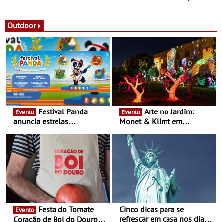
observação do eclipse
ao público nas Festas do
solar
Povo de Campo Maior -
Festas decorrem entre 8 e
Outdoor
16 de agosto
Festival Panda
Arte no Jardim:
Evento
Evento
anuncia estrelas
Monet & Klimt em
confirmadas na 17ª edição
Guimarães prolongada até
- Entre Junho e Julho pelo
ao final de Setembro -
país
Experiência luminosa no
jardim do Museu de
Alberto Sampaio
Festa do Tomate
Cinco dicas para se
Evento
refrescar em casa nos dias
Coração de Boi do Douro -