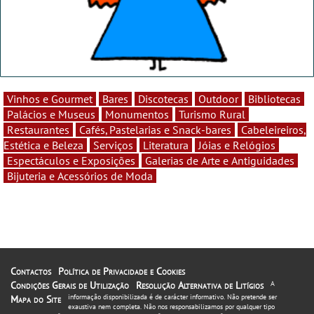
Vinhos e Gourmet
Bares
Discotecas
Outdoor
Bibliotecas
Palácios e Museus
Monumentos
Turismo Rural
Restaurantes
Cafés, Pastelarias e Snack-bares
Cabeleireiros,
Estética e Beleza
Serviços
Literatura
Jóias e Relógios
Espectáculos e Exposições
Galerias de Arte e Antiguidades
Bijuteria e Acessórios de Moda
Contactos
Política de Privacidade e Cookies
Condições Gerais de Utilização
Resolução Alternativa de Litígios
A
informação disponibilizada é de carácter informativo. Não pretende ser
Mapa do Site
exaustiva nem completa. Não nos responsabilizamos por qualquer tipo