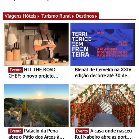
para adoçar o verão
Ombria Algarve reúne chefs
Michelin para uma noite
exclusiva
Viagens
Hóteis
Turismo Rural
Destinos
HIT THE ROAD
Bienal de Cerveira na XXIV
Evento
edição decorre até 30 de
CHEF: o novo projeto
dezembro - Afirmar a arte
nómada do Chef Nuno
enquanto “Territórios sem
Queiroz Ribeiro - Um novo
Fronteira”
conceito gastronómico
itinerante que percorre
Portugal
Palácio da Pena
A casa onde nasceu
Evento
Evento
abre o Pátio dos Arcos à
Rui Nabeiro abre as portas