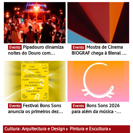
Pipadouro dinamiza
Mostra de Cinema
Evento
Evento
noites do Douro com
BIOGRAF chega à Bienal de
experiência exclusiva de
Cerveira este verão -
vinho, gastronomia e
Documentário, ensaio
música
fílmico e práticas artísticas
Festival Bons Sons
Bons Sons 2026
Evento
Evento
anuncia os primeiros dez
para além da música -
nomes do cartaz
Cinema, conversas,
percursos, oficinas,
atividades para toda a
Cultura:
Arquitectura e Design
Pintura e Escultura