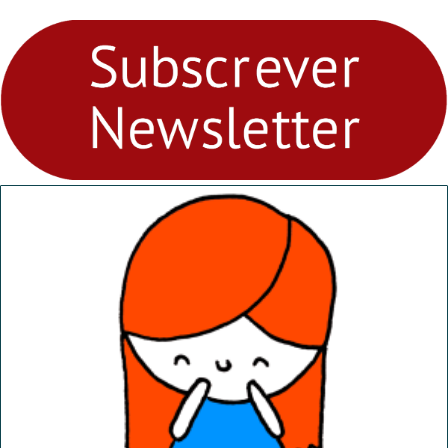
para levares contigo aonde
fores - Atelier de Educação
Ambiental nos
“Dominguinhos” de 23 de
abril