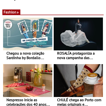
de calor - Diminuir o
Nos restaurantes da região
desconforto
Agosto é o mês do Tomate
Fashion
Chegou a nova coleção
ROSALÍA protagoniza a
Sardinha by Bordallo
nova campanha das
Pinheiro
sapatilhas 204L da New
Balance
Nespresso inicia as
CHULÉ chega ao Porto com
celebrações dos 40 anos
meias originais e