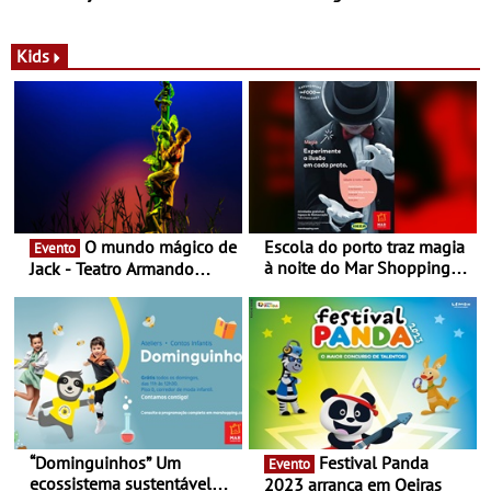
com parceria exclusiva com
sustentáveis - A marca
a marca portuguesa Torres
portuguesa inaugurou um
Novas - Edição limitada
espaço no ViaCatarina
Kids
Nespresso x Torres Novas
Shopping
O mundo mágico de
Escola do porto traz magia
Evento
à noite do Mar Shopping
Jack - Teatro Armando
Matosinhos - No sábado,
Cortez até 24 de Março
29 de abril, às 21h00
“Dominguinhos” Um
Festival Panda
Evento
ecossistema sustentável
2023 arranca em Oeiras