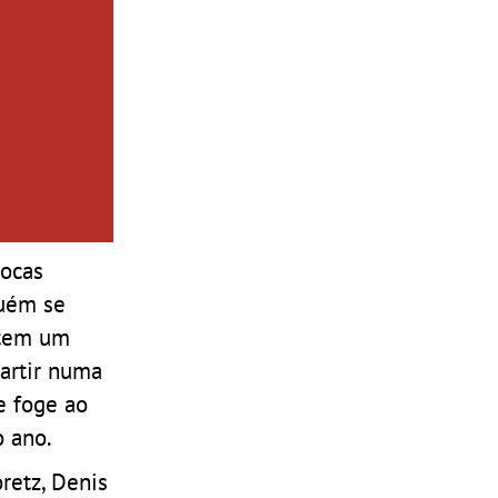
pocas
guém se
etem um
partir numa
e foge ao
o ano.
retz, Denis