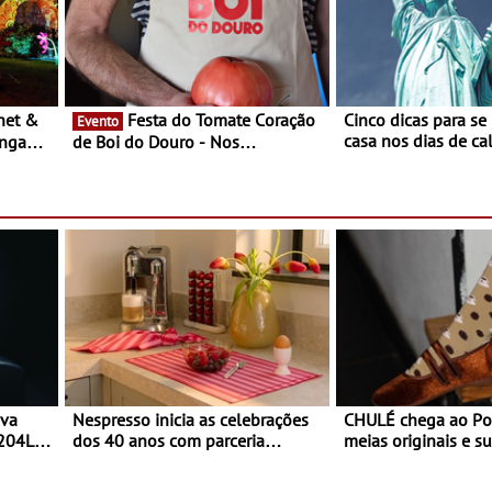
Festa do Tomate Coração
Cinco dicas para se
Evento
casa nos dias de calor - Dim
ongada
de Boi do Douro - Nos
o desconforto
restaurantes da região Agosto é o
ardim
mês do Tomate
paio
ova
Nespresso inicia as celebrações
CHULÉ chega ao Po
 204L
dos 40 anos com parceria
meias originais e su
exclusiva com a marca
marca portuguesa 
portuguesa Torres Novas -
espaço no ViaCatar