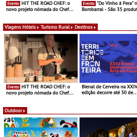
HIT THE ROAD CHEF: o
"Do Vinho à Pera" no
Evento
Evento
novo projeto nómada do Chef
Bombarral - São 35 produt
Nuno Queiroz Ribeiro - Um novo
150 vinhos em prova e sei
conceito gastronómico itinerante
de experiências
que percorre Portugal
Viagens
Hóteis
Turismo Rural
Destinos
HIT THE ROAD CHEF: o
Bienal de Cerveira na XXI
Evento
edição decorre até 30 de
novo projeto nómada do Chef
dezembro - Afirmar a arte
Nuno Queiroz Ribeiro - Um novo
enquanto “Territórios sem
conceito gastronómico itinerante
Fronteira”
que percorre Portugal
Outdoor