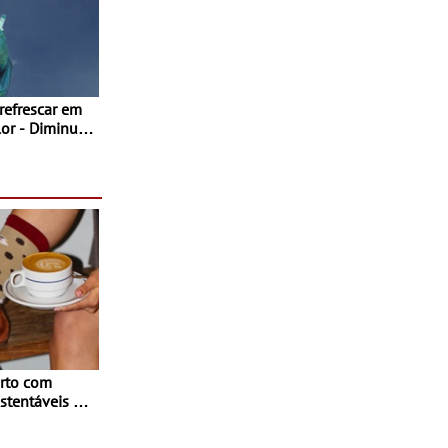
 refrescar em
inuir
rto com
stentáveis - A
inaugurou um
ina Shopping