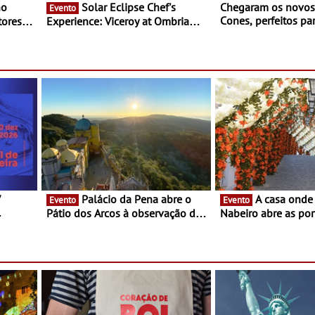
Solar Eclipse Chef's
Chegaram os novo
Evento
Cones, perfeitos pa
ores,
Experience: Viceroy at Ombria
verão
s dias
Algarve reúne chefs Michelin
para uma noite exclusiva
V
Palácio da Pena abre o
A casa onde nasceu Rui
Evento
Evento
Pátio dos Arcos à observação do
Nabeiro abre as por
eclipse solar
público nas Festas
Campo Maior - Fest
entre 8 e 16 de ago