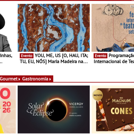
YOU, ME, US [O, HAU, ITA;
Programação do Festival
Evento
Evento
TU, EU, NÓS] Maria Madeira na
Internacional de Te
rto
Fundação Oriente - De 14 de
Setúbal – XXVIII Fe
ery a 3
Agosto a 13 de Dezembro
- Entre 20 e 29 de 
 Gourmet
Gastronomia