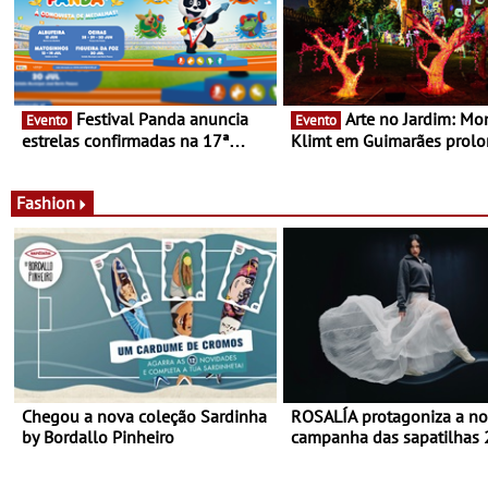
Festival Panda anuncia
Arte no Jardim: Monet &
Evento
Evento
estrelas confirmadas na 17ª
Klimt em Guimarães prol
edição - Entre Junho e Julho pelo
até ao final de Setembro -
país
Experiência luminosa no j
do Museu de Alberto Sam
Fashion
Chegou a nova coleção Sardinha
ROSALÍA protagoniza a n
by Bordallo Pinheiro
campanha das sapatilhas
da New Balance