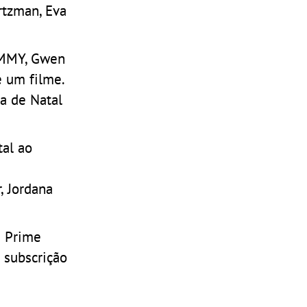
rtzman, Eva
RAMMY, Gwen
 um filme.
a de Natal
tal ao
, Jordana
a Prime
 subscrição