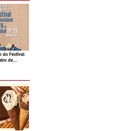
atro de
sta do Teatro
Agosto