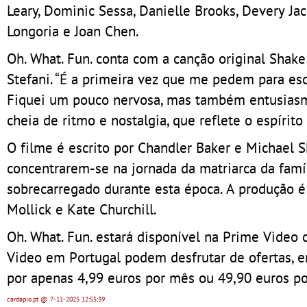
Leary, Dominic Sessa, Danielle Brooks, Devery J
Longoria e Joan Chen.
Oh. What. Fun. conta com a canção original Sha
Stefani. “É a primeira vez que me pedem para e
Fiquei um pouco nervosa, mas também entusiasma
cheia de ritmo e nostalgia, que reflete o espírito
O filme é escrito por Chandler Baker e Michael 
concentrarem-se na jornada da matriarca da famíl
sobrecarregado durante esta época. A produção é 
Mollick e Kate Churchill.
Oh. What. Fun. estará disponível na Prime Video 
Video em Portugal podem desfrutar de ofertas, e
por apenas 4,99 euros por mês ou 49,90 euros po
cardapio.pt
@ 7-11-2025
12:55:39