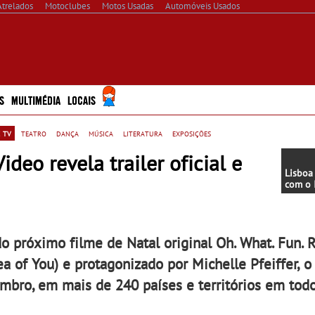
Atrelados
Motoclubes
Motos Usadas
Automóveis Usados
S
MULTIMÉDIA
LOCAIS
 tv
teatro
dança
música
literatura
exposições
ideo revela trailer oficial e
Lisboa
com o 
- O fes
dança 
Lisboa 
de No
 do próximo filme de Natal original Oh. What. Fun. 
 of You) e protagonizado por Michelle Pfeiffer, o
mbro, em mais de 240 países e territórios em tod