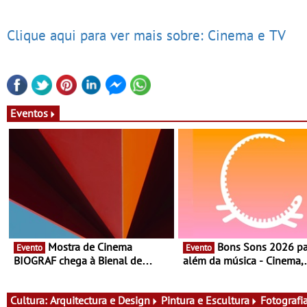
Clique aqui para ver mais sobre: Cinema e TV
Eventos
Mostra de Cinema
Bons Sons 2026 para
Evento
Evento
BIOGRAF chega à Bienal de
além da música - Cinema,
Cerveira este verão -
conversas, percursos, ofici
Documentário, ensaio fílmico e
atividades para toda a famí
práticas artísticas
muito mais
Cultura:
Arquitectura e Design
Pintura e Escultura
Fotografi