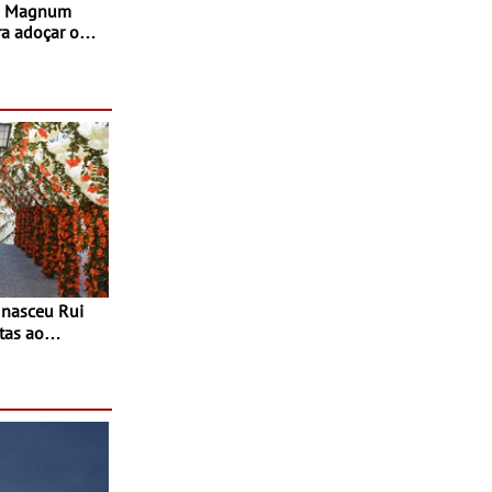
s Magnum
ra adoçar o
tas ao
 do Povo de
as decorrem
sto