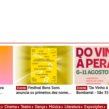
Festival Bons Sons
"Do Vinho à Pera" no
Evento
Evento
anuncia os primeiros dez nomes
Bombarral - São 35
nas,
do cartaz
150 vinhos em prova
lia e
de experiências
a
Cinema
Teatro
Dança
Música
Literatura
Exposições