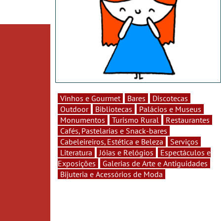
Vinhos e Gourmet
Bares
Discotecas
Outdoor
Bibliotecas
Palácios e Museus
Monumentos
Turismo Rural
Restaurantes
Cafés, Pastelarias e Snack-bares
Cabeleireiros, Estética e Beleza
Serviços
Literatura
Jóias e Relógios
Espectáculos e
Exposições
Galerias de Arte e Antiguidades
Bijuteria e Acessórios de Moda