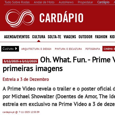
Tudo Sobre Rodas
Andar de Moto
AutoNews
Propedalar
Cardápio
AGENDA/EVENTOS
CULTURA
SOLTA-TE
VIAGENS
OUTDOOR
FASHION
KID
Cultura
arquitectura e design
pintura e escultura
fotografia
cinema e
Oh. What. Fun. - Prime V
3/12/2025 a 3/12/2025
primeiras imagens
Estreia a 3 de Dezembro
A Prime Video revela o trailer e o poster oficial
por Michael Showalter (Doentes de Amor, The Idea
estreia em exclusivo na Prime Video a 3 de deze
cardapio.pt
@ 7-11-2025
12:55:39