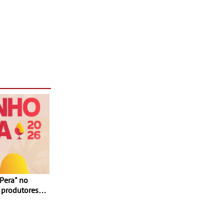
 produtores,
 e seis dias