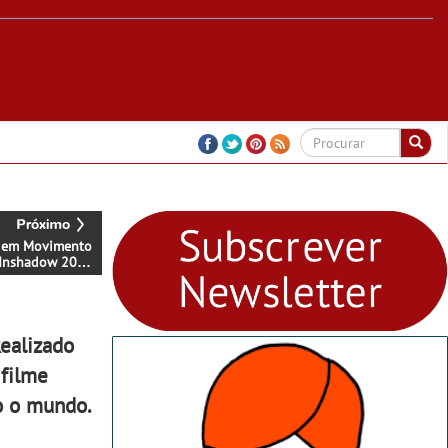
 em Movimento
Inshadow 2025
tival que une a
e vídeo em
a partir de 11
vembro
Realizado
 filme
o o mundo.