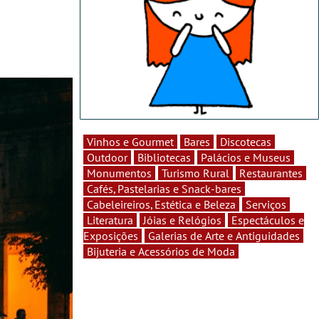
Vinhos e Gourmet
Bares
Discotecas
Outdoor
Bibliotecas
Palácios e Museus
Monumentos
Turismo Rural
Restaurantes
Cafés, Pastelarias e Snack-bares
Cabeleireiros, Estética e Beleza
Serviços
Literatura
Jóias e Relógios
Espectáculos e
Exposições
Galerias de Arte e Antiguidades
Bijuteria e Acessórios de Moda