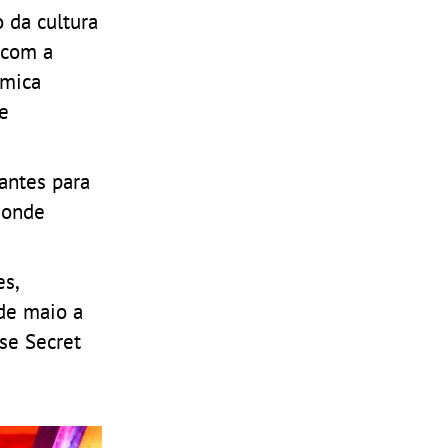
 da cultura
 com a
ómica
e
antes para
 onde
es,
 de maio a
se Secret