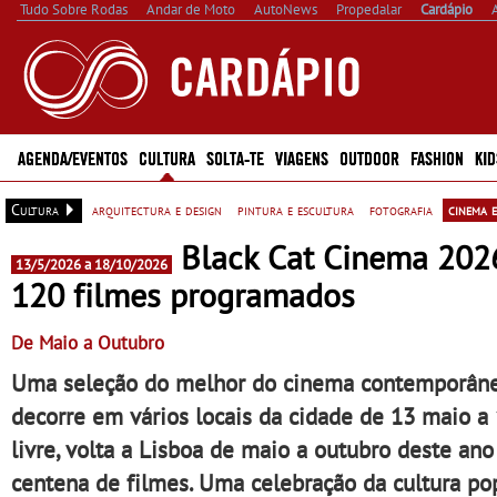
Tudo Sobre Rodas
Andar de Moto
AutoNews
Propedalar
Cardápio
AGENDA/EVENTOS
CULTURA
SOLTA-TE
VIAGENS
OUTDOOR
FASHION
KID
Cultura
arquitectura e design
pintura e escultura
fotografia
cinema e
Black Cat Cinema 202
13/5/2026 a 18/10/2026
120 filmes programados
De Maio a Outubro
Uma seleção do melhor do cinema contemporâneo,
decorre em vários locais da cidade de 13 maio a
livre, volta a Lisboa de maio a outubro deste a
centena de filmes. Uma celebração da cultura p