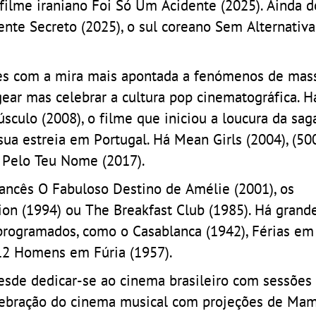
ilme iraniano Foi Só Um Acidente (2025). Ainda d
nte Secreto (2025), o sul coreano Sem Alternativa
mes com a mira mais apontada a fenómenos de mass
r mas celebrar a cultura pop cinematográfica. Há
ulo (2008), o filme que iniciou a loucura da saga
ua estreia em Portugal. Há Mean Girls (2004), (50
 Pelo Teu Nome (2017).
ancês O Fabuloso Destino de Amélie (2001), os
ion (1994) ou The Breakfast Club (1985). Há grande
s programados, como o Casablanca (1942), Férias e
12 Homens em Fúria (1957).
esde dedicar-se ao cinema brasileiro com sessões
celebração do cinema musical com projeções de M