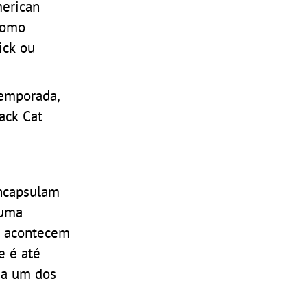
merican
como
ick ou
temporada,
ack Cat
encapsulam
 uma
es acontecem
e é até
o a um dos