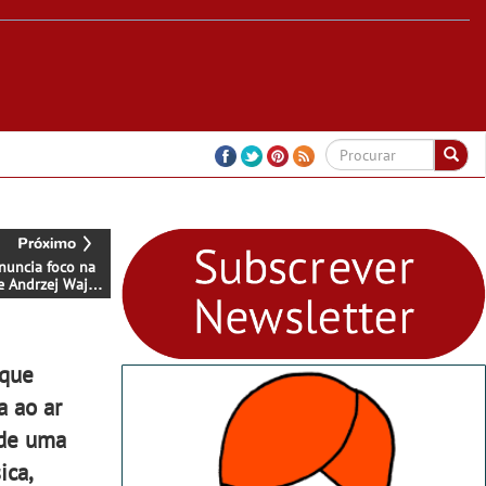
nuncia foco na
e Andrzej Wajda
eiros nomes do
ma de indústria
e 20 e 28 de
em Espinho
 que
a ao ar
 de uma
ica,