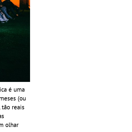
fica é uma
 meses (ou
 tão reais
as
m olhar