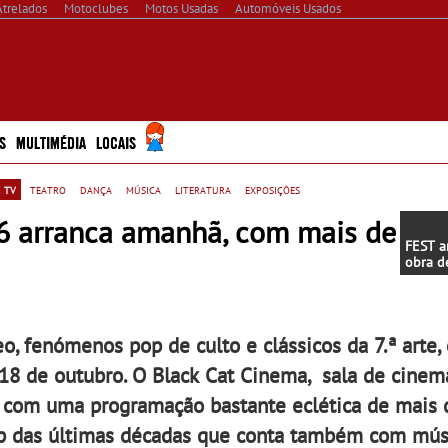
Atrelados
Motoclubes
Motos Usadas
Automóveis Usados
S
MULTIMÉDIA
LOCAIS
 tv
teatro
dança
música
literatura
exposições
6 arranca amanhã, com mais de
FEST a
obra d
e prim
progra
- Entr
Junho 
 fenómenos pop de culto e clássicos da 7.ª arte,
 18 de outubro. O Black Cat Cinema, sala de cinem
no com uma programação bastante eclética de mais
op das últimas décadas que conta também com mús