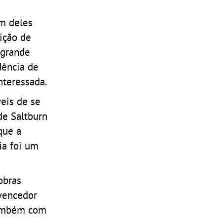
m deles
ição de
 grande
dência de
nteressada.
eis de se
de Saltburn
que a
ia foi um
obras
 vencedor
 também com