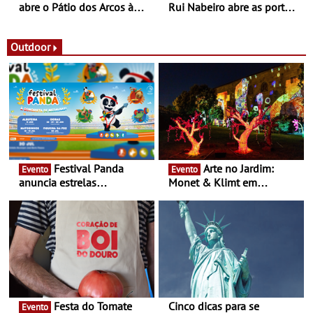
abre o Pátio dos Arcos à
Rui Nabeiro abre as portas
observação do eclipse
ao público nas Festas do
solar
Povo de Campo Maior -
Festas decorrem entre 8 e
Outdoor
16 de agosto
Festival Panda
Arte no Jardim:
Evento
Evento
anuncia estrelas
Monet & Klimt em
confirmadas na 17ª edição
Guimarães prolongada até
- Entre Junho e Julho pelo
ao final de Setembro -
país
Experiência luminosa no
jardim do Museu de
Alberto Sampaio
Festa do Tomate
Cinco dicas para se
Evento