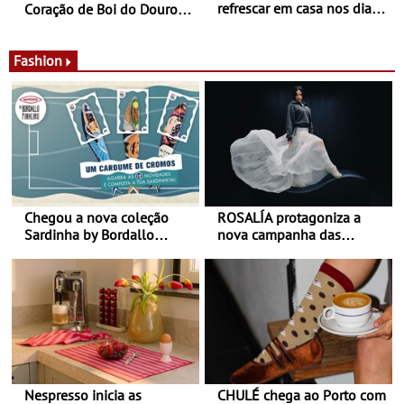
refrescar em casa nos dias
Coração de Boi do Douro -
de calor - Diminuir o
Nos restaurantes da região
desconforto
Agosto é o mês do Tomate
Fashion
Chegou a nova coleção
ROSALÍA protagoniza a
Sardinha by Bordallo
nova campanha das
Pinheiro
sapatilhas 204L da New
Balance
Nespresso inicia as
CHULÉ chega ao Porto com