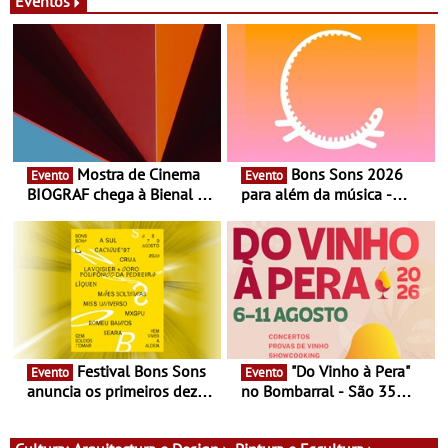
Eventos
Mostra de Cinema
Bons Sons 2026
Evento
Evento
BIOGRAF chega à Bienal de
para além da música -
Cerveira este verão -
Cinema, conversas,
Documentário, ensaio
percursos, oficinas,
fílmico e práticas artísticas
atividades para toda a
família e muito mais
Festival Bons Sons
"Do Vinho à Pera"
Evento
Evento
anuncia os primeiros dez
no Bombarral - São 35
nomes do cartaz
produtores, 150 vinhos em
prova e seis dias de