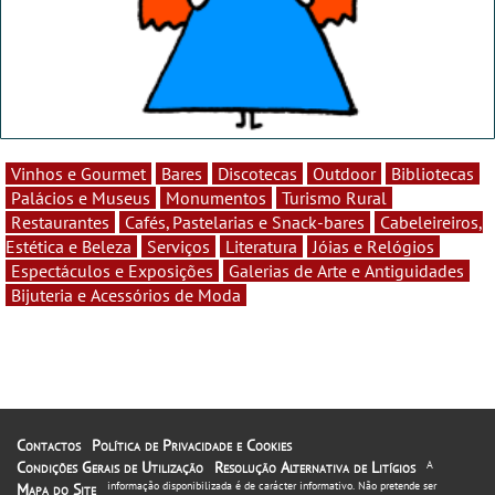
Vinhos e Gourmet
Bares
Discotecas
Outdoor
Bibliotecas
Palácios e Museus
Monumentos
Turismo Rural
Restaurantes
Cafés, Pastelarias e Snack-bares
Cabeleireiros,
Estética e Beleza
Serviços
Literatura
Jóias e Relógios
Espectáculos e Exposições
Galerias de Arte e Antiguidades
Bijuteria e Acessórios de Moda
Contactos
Política de Privacidade e Cookies
Condições Gerais de Utilização
Resolução Alternativa de Litígios
A
informação disponibilizada é de carácter informativo. Não pretende ser
Mapa do Site