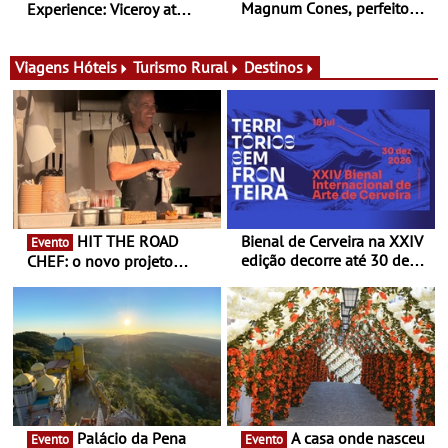
Magnum Cones, perfeitos
Experience: Viceroy at
para adoçar o verão
Ombria Algarve reúne chefs
Michelin para uma noite
exclusiva
Viagens
Hóteis
Turismo Rural
Destinos
HIT THE ROAD
Bienal de Cerveira na XXIV
Evento
edição decorre até 30 de
CHEF: o novo projeto
dezembro - Afirmar a arte
nómada do Chef Nuno
enquanto “Territórios sem
Queiroz Ribeiro - Um novo
Fronteira”
conceito gastronómico
itinerante que percorre
Portugal
Palácio da Pena
A casa onde nasceu
Evento
Evento