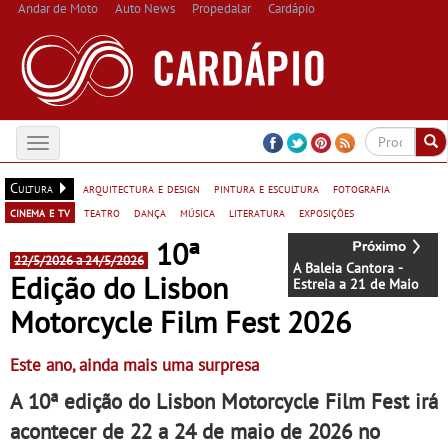
Andar de Moto
Auto News
Propedalar
Cardápio
Toggle
navigation
Cultura
arquitectura e design
pintura e escultura
fotografia
cinema e tv
teatro
dança
música
literatura
exposições
10ª
22/5/2026 a 24/5/2026
A Baleia Cantora -
Edição do Lisbon
Estreia a 21 de Maio
Motorcycle Film Fest 2026
Este ano, ainda mais uma surpresa
A 10ª edição do Lisbon Motorcycle Film Fest irá
acontecer de 22 a 24 de maio de 2026 no