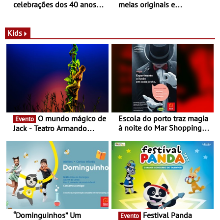
celebrações dos 40 anos
meias originais e
com parceria exclusiva com
sustentáveis - A marca
a marca portuguesa Torres
portuguesa inaugurou um
Novas - Edição limitada
espaço no ViaCatarina
Kids
Nespresso x Torres Novas
Shopping
O mundo mágico de
Escola do porto traz magia
Evento
à noite do Mar Shopping
Jack - Teatro Armando
Matosinhos - No sábado,
Cortez até 24 de Março
29 de abril, às 21h00
“Dominguinhos” Um
Festival Panda
Evento