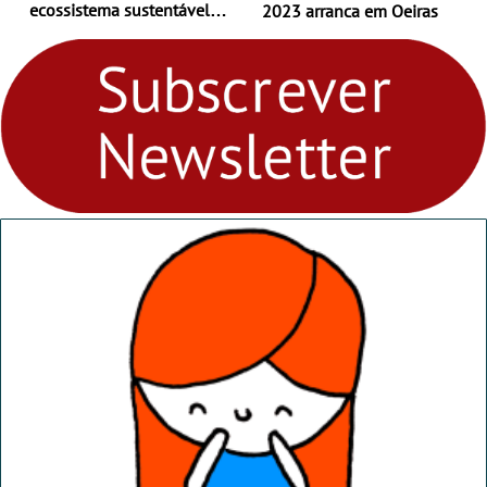
ecossistema sustentável
2023 arranca em Oeiras
para levares contigo aonde
fores - Atelier de Educação
Ambiental nos
“Dominguinhos” de 23 de
abril