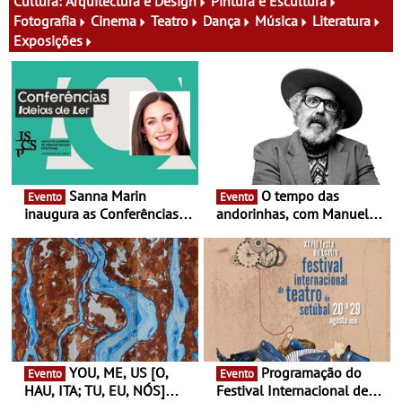
experiências
Cultura:
Arquitectura e Design
Pintura e Escultura
Fotografia
Cinema
Teatro
Dança
Música
Literatura
Exposições
Sanna Marin
O tempo das
Evento
Evento
inaugura as Conferências
andorinhas, com Manuel
Ideias de Ler, em Lisboa -
João Vieira e Corações de
Antiga primeira-ministra da
Atum - Concerto
Finlândia é a convidada da
performance na MAAT
primeira edição do novo
Gallery a 3 de Setembro,
ciclo de debates dedicado
19:30
aos grandes temas do
nosso tempo
YOU, ME, US [O,
Programação do
Evento
Evento
HAU, ITA; TU, EU, NÓS]
Festival Internacional de