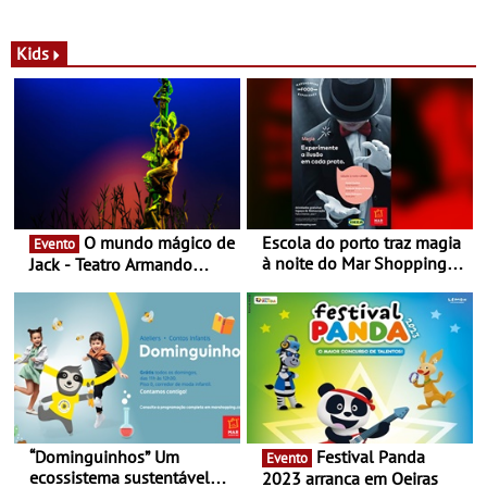
com parceria exclusiva com
sustentáveis - A marca
a marca portuguesa Torres
portuguesa inaugurou um
Novas - Edição limitada
espaço no ViaCatarina
Kids
Nespresso x Torres Novas
Shopping
O mundo mágico de
Escola do porto traz magia
Evento
à noite do Mar Shopping
Jack - Teatro Armando
Matosinhos - No sábado,
Cortez até 24 de Março
29 de abril, às 21h00
“Dominguinhos” Um
Festival Panda
Evento
ecossistema sustentável
2023 arranca em Oeiras