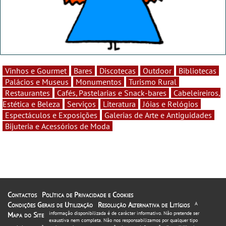
Vinhos e Gourmet
Bares
Discotecas
Outdoor
Bibliotecas
Palácios e Museus
Monumentos
Turismo Rural
Restaurantes
Cafés, Pastelarias e Snack-bares
Cabeleireiros,
Estética e Beleza
Serviços
Literatura
Jóias e Relógios
Espectáculos e Exposições
Galerias de Arte e Antiguidades
Bijuteria e Acessórios de Moda
Contactos
Política de Privacidade e Cookies
Condições Gerais de Utilização
Resolução Alternativa de Litígios
A
informação disponibilizada é de carácter informativo. Não pretende ser
Mapa do Site
exaustiva nem completa. Não nos responsabilizamos por qualquer tipo