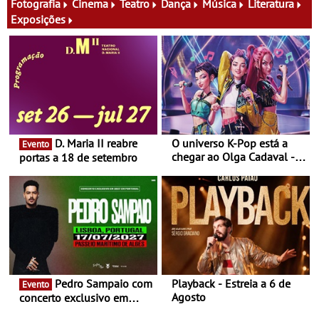
família e muito mais
16 de agosto
Fotografia
Cinema
Teatro
Dança
Música
Literatura
Exposições
D. Maria II reabre
O universo K-Pop está a
Evento
chegar ao Olga Cadaval - A
portas a 18 de setembro
6 de setembro, às 15h00
Pedro Sampaio com
Playback - Estreia a 6 de
Evento
Agosto
concerto exclusivo em
2027 em Portugal