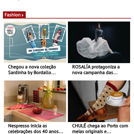
de calor - Diminuir o
Nos restaurantes da região
desconforto
Agosto é o mês do Tomate
Fashion
Chegou a nova coleção
ROSALÍA protagoniza a
Sardinha by Bordallo
nova campanha das
Pinheiro
sapatilhas 204L da New
Balance
Nespresso inicia as
CHULÉ chega ao Porto com
celebrações dos 40 anos
meias originais e