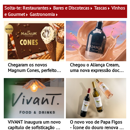
Solta-te:
Restaurantes
Bares e Discotecas
Tascas
Vinhos
e Gourmet
Gastronomia
Chegaram os novos
Chegou o Aliança Cream,
Magnum Cones, perfeitos
uma nova expressão doce
para adoçar o verão
e suave, para viver todas as
estações
VIVANT inaugura um novo
O novo voo de Papa Figos
capítulo de sofisticação no
- Ícone do douro renova a