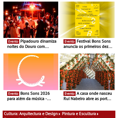
Pipadouro dinamiza
Festival Bons Sons
Evento
Evento
noites do Douro com
anuncia os primeiros dez
experiência exclusiva de
nomes do cartaz
vinho, gastronomia e
música
Bons Sons 2026
A casa onde nasceu
Evento
Evento
para além da música -
Rui Nabeiro abre as portas
Cinema, conversas,
ao público nas Festas do
percursos, oficinas,
Povo de Campo Maior -
atividades para toda a
Festas decorrem entre 8 e
Cultura:
Arquitectura e Design
Pintura e Escultura