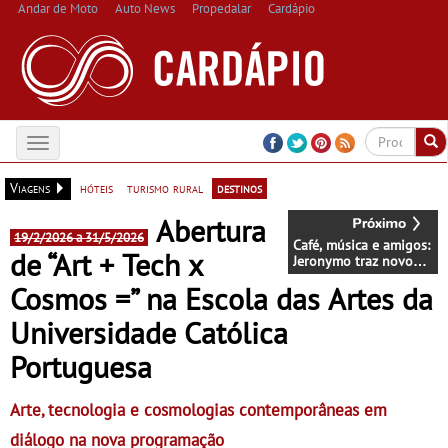
Andar de Moto
Auto News
Propedalar
Cardápio
Toggle
navigation
Viagens
hóteis
turismo rural
destinos
Abertura
19/2/2026 a 31/5/2026
Café, música e amigos:
de “Art + Tech x
Jeronymo traz novo
conceito a Cascais
Cosmos =” na Escola das Artes da
(com DJ Coffee
Sessions)
Universidade Católica
Portuguesa
Arte, tecnologia e cosmologias contemporâneas em
diálogo na nova programação