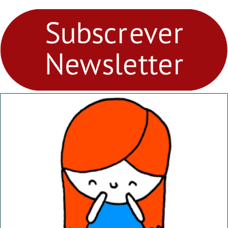
para levares contigo aonde
fores - Atelier de Educação
Ambiental nos
“Dominguinhos” de 23 de
abril