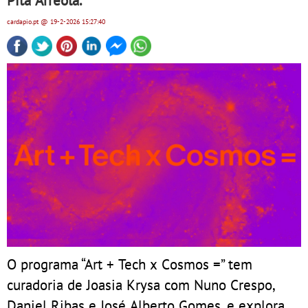
Pita Arreola.
cardapio.pt
@ 19-2-2026
15:27:40
O programa “Art + Tech x Cosmos =” tem
curadoria de Joasia Krysa com Nuno Crespo,
Daniel Ribas e José Alberto Gomes, e explora