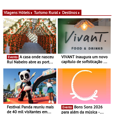
Algarve - Sob nova
imagem e afirma a
gerência, o Vivant reabre
identidade de uma marca
na Quinta do Lago com
líder
Viagens
Hóteis
Turismo Rural
Destinos
uma experiência que une
gastronomia mediterrânica,
cocktails de assinatura e
música
A casa onde nasceu
VIVANT inaugura um novo
Evento
capítulo de sofisticação no
Rui Nabeiro abre as portas
Algarve - Sob nova
ao público nas Festas do
gerência, o Vivant reabre
Povo de Campo Maior -
na Quinta do Lago com
Festas decorrem entre 8 e
uma experiência que une
16 de agosto
gastronomia mediterrânica,
cocktails de assinatura e
música
Festival Panda reuniu mais
Bons Sons 2026
Evento
de 40 mil visitantes em
para além da música -