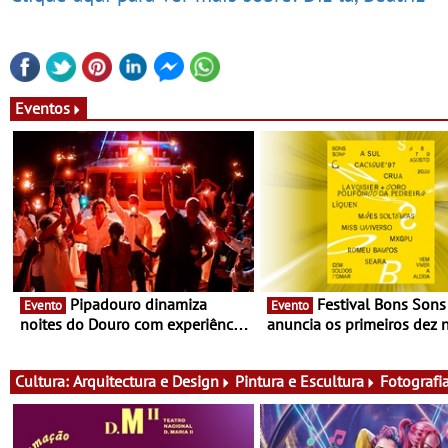
Eventos
Pipadouro dinamiza
Festival Bons Sons
Evento
Evento
noites do Douro com experiência
anuncia os primeiros dez
exclusiva de vinho, gastronomia
do cartaz
e música
Cultura:
Arquitectura e Design
Pintura e Escultura
Fotografi