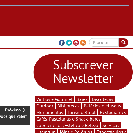
Vinhos e Gourmet
Bares
Discotecas
Outdoor
Bibliotecas
Palácios e Museus
Monumentos
Turismo Rural
Restaurantes
voos que valem
Cafés, Pastelarias e Snack-bares
Cabeleireiros, Estética e Beleza
Serviços
Literatura
Jóias e Relógios
Espectáculos e