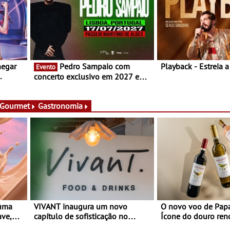
hegar
Pedro Sampaio com
Playback - Estreia 
Evento
concerto exclusivo em 2027 em
Portugal
 Gourmet
Gastronomia
 uma
VIVANT inaugura um novo
O novo voo de Papa
ave,
capítulo de sofisticação no
Ícone do douro re
es
Algarve - Sob nova gerência, o
e afirma a identidade de uma