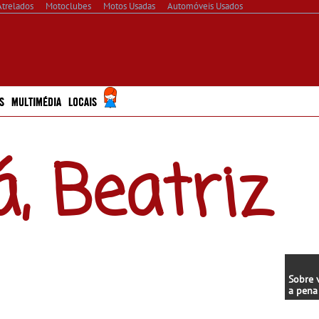
Atrelados
Motoclubes
Motos Usadas
Automóveis Usados
S
MULTIMÉDIA
LOCAIS
á, Beatriz
Sobre 
a pena