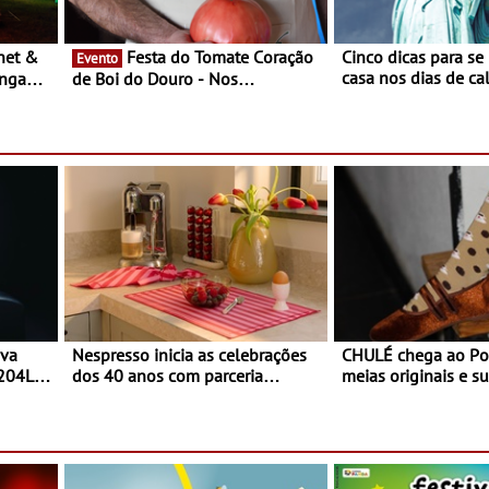
Festa do Tomate Coração
Cinco dicas para se
Evento
casa nos dias de calor - Dim
ongada
de Boi do Douro - Nos
o desconforto
restaurantes da região Agosto é o
ardim
mês do Tomate
paio
ova
Nespresso inicia as celebrações
CHULÉ chega ao Po
 204L
dos 40 anos com parceria
meias originais e su
exclusiva com a marca
marca portuguesa 
portuguesa Torres Novas -
espaço no ViaCatar
Edição limitada Nespresso x
Torres Novas