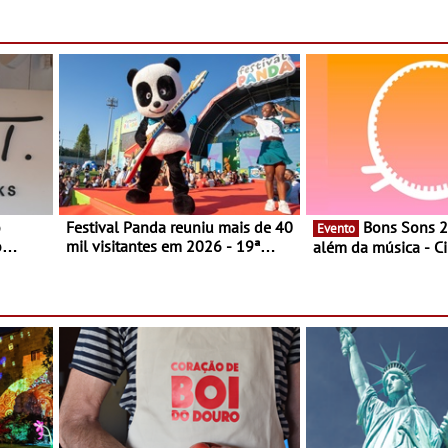
Vivant reabre na Quinta do Lago
marca líder
com uma experiência que une
gastronomia mediterrânica,
cocktails de assinatura e música
o
Festival Panda reuniu mais de 40
Bons Sons 2026 para
Evento
o
mil visitantes em 2026 - 19ª
além da música - C
ia, o
edição do maior evento infantil
conversas, percursos
o Lago
do país contou com nove
atividades para toda
 une
sessões durante cinco dias de
muito mais
,
festa em Oeiras e na Maia
música