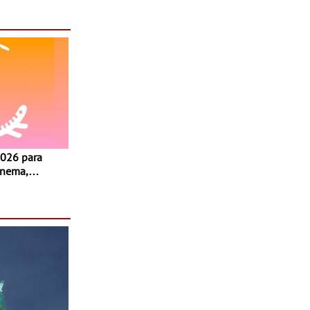
inema,
, oficinas,
 a família e