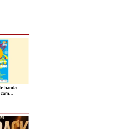
o com
- Para além
al aos
a sexta-feira
stival em Paço