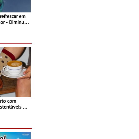
 refrescar em
inuir
rto com
stentáveis - A
inaugurou um
ina Shopping