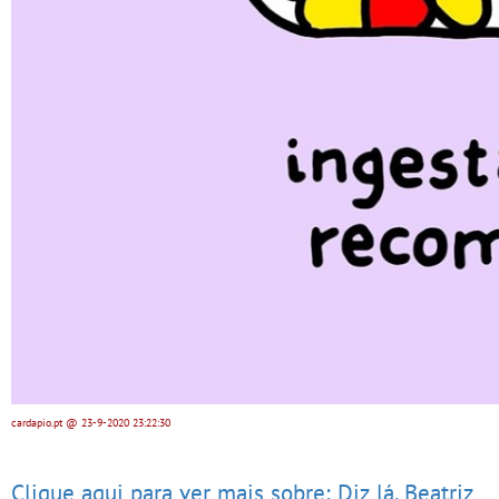
cardapio.pt
@ 23-9-2020
23:22:30
Clique aqui para ver mais sobre: Diz lá, Beatriz