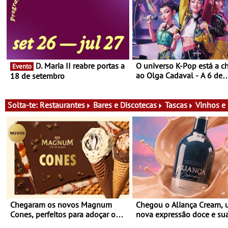
D. Maria II reabre portas a
O universo K-Pop está a c
Evento
ao Olga Cadaval - A 6 de
18 de setembro
setembro, às 15h00
Solta-te:
Restaurantes
Bares e Discotecas
Tascas
Vinhos e
Chegaram os novos Magnum
Chegou o Aliança Cream,
Cones, perfeitos para adoçar o
nova expressão doce e su
verão
para viver todas as estaçõ