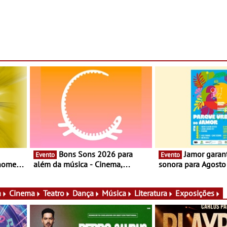
Bons Sons 2026 para
Jamor garante banda
Evento
Evento
 nomes
além da música - Cinema,
sonora para Agost
conversas, percursos, oficinas,
Somersby Out Jazz 
atividades para toda a família e
do encontro habitu
muito mais
domingos, a primeir
a
Cinema
Teatro
Dança
Música
Literatura
Exposições
do mês recebe o fe
de Arcos