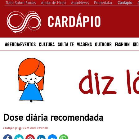
Tudo Sobre Rodas
Andar de Moto
AutoNews
Propedalar
Cardápio
AGENDA/EVENTOS
CULTURA
SOLTA-TE
VIAGENS
OUTDOOR
FASHION
KID
diz l
Dose diária recomendada
cardapio.pt
@ 23-9-2020
23:22:30