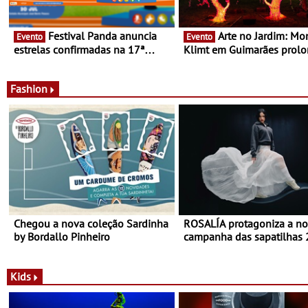
Festival Panda anuncia
Arte no Jardim: Monet &
Evento
Evento
estrelas confirmadas na 17ª
Klimt em Guimarães prol
edição - Entre Junho e Julho pelo
até ao final de Setembro -
país
Experiência luminosa no j
do Museu de Alberto Sam
Fashion
Chegou a nova coleção Sardinha
ROSALÍA protagoniza a n
by Bordallo Pinheiro
campanha das sapatilhas
da New Balance
Kids