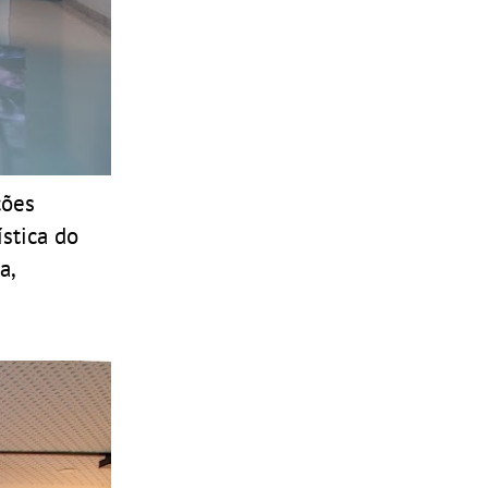
ções
stica do
a,