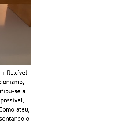
inflexível
cionismo,
afiou-se a
possível,
 Como ateu,
esentando o