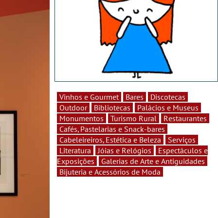
Vinhos e Gourmet
Bares
Discotecas
Outdoor
Bibliotecas
Palácios e Museus
Monumentos
Turismo Rural
Restaurantes
Cafés, Pastelarias e Snack-bares
Cabeleireiros, Estética e Beleza
Serviços
Literatura
Jóias e Relógios
Espectáculos e
Exposições
Galerias de Arte e Antiguidades
Bijuteria e Acessórios de Moda