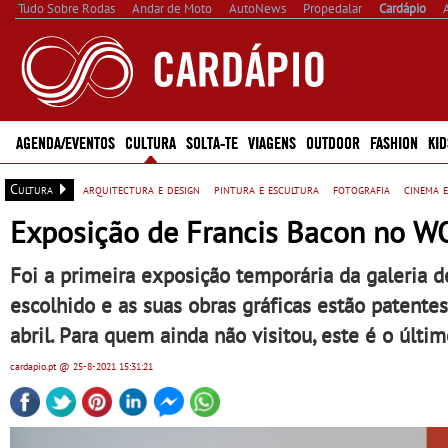
Tudo Sobre Rodas
Andar de Moto
AutoNews
Propedalar
Cardápio
AGENDA/EVENTOS
CULTURA
SOLTA-TE
VIAGENS
OUTDOOR
FASHION
KID
Cultura
arquitectura e design
pintura e escultura
fotografia
cinema e
Exposição de Francis Bacon no W
Foi a primeira exposição temporária da galeria d
escolhido e as suas obras gráficas estão patente
abril. Para quem ainda não visitou, este é o últ
cardapio.pt
@ 25-8-2021
15:31:21