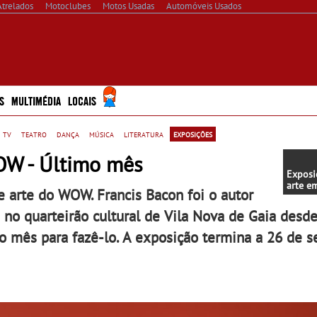
Atrelados
Motoclubes
Motos Usadas
Automóveis Usados
S
MULTIMÉDIA
LOCAIS
 tv
teatro
dança
música
literatura
exposições
OW - Último mês
Exposi
arte e
e arte do WOW. Francis Bacon foi o autor
Alegro
s no quarteirão cultural de Vila Nova de Gaia desd
imo mês para fazê-lo. A exposição termina a 26 de 