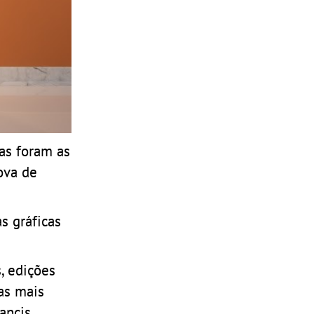
cas foram as
ova de
s gráficas
, edições
as mais
ancis