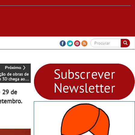
ção de obras de
m 3D chega ao
 Montijo
e 29 de
setembro.