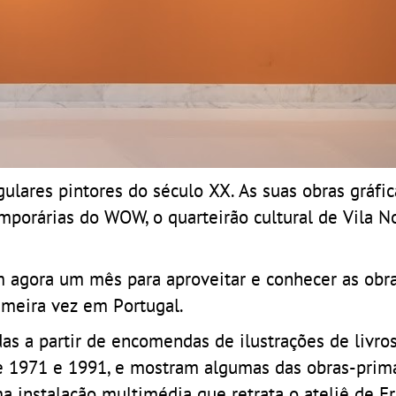
ulares pintores do século XX. As suas obras gráfi
emporárias do WOW, o quarteirão cultural de Vila N
 agora um mês para aproveitar e conhecer as obra
imeira vez em Portugal.
as a partir de encomendas de ilustrações de livros
re 1971 e 1991, e mostram algumas das obras-prim
 instalação multimédia que retrata o ateliê de Fr