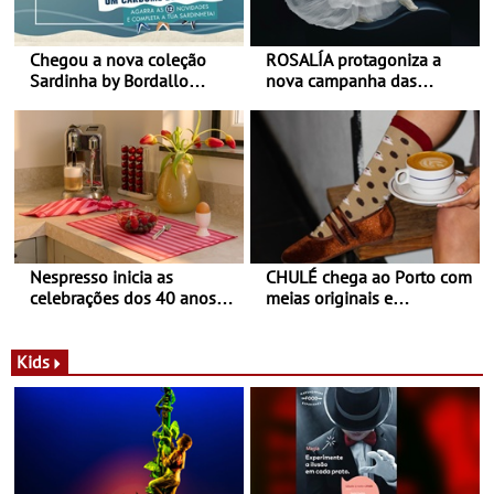
Chegou a nova coleção
ROSALÍA protagoniza a
Sardinha by Bordallo
nova campanha das
Pinheiro
sapatilhas 204L da New
Balance
Nespresso inicia as
CHULÉ chega ao Porto com
celebrações dos 40 anos
meias originais e
com parceria exclusiva com
sustentáveis - A marca
a marca portuguesa Torres
portuguesa inaugurou um
Novas - Edição limitada
espaço no ViaCatarina
Kids
Nespresso x Torres Novas
Shopping