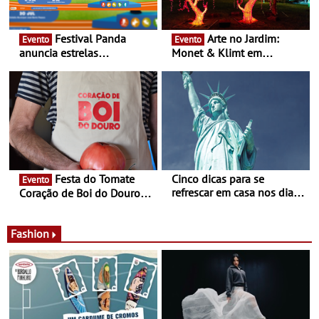
Festival Panda
Arte no Jardim:
Evento
Evento
anuncia estrelas
Monet & Klimt em
confirmadas na 17ª edição
Guimarães prolongada até
- Entre Junho e Julho pelo
ao final de Setembro -
país
Experiência luminosa no
jardim do Museu de
Alberto Sampaio
Festa do Tomate
Cinco dicas para se
Evento
refrescar em casa nos dias
Coração de Boi do Douro -
de calor - Diminuir o
Nos restaurantes da região
desconforto
Agosto é o mês do Tomate
Fashion