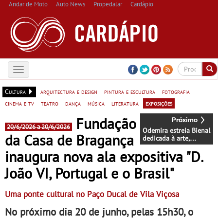
Andar de Moto
Auto News
Propedalar
Cardápio
Toggle
navigation
Cultura
arquitectura e design
pintura e escultura
fotografia
cinema e tv
teatro
dança
música
literatura
exposições
Fundação
20/6/2026 a 20/6/2026
Odemira estreia Bienal
da Casa de Bragança
dedicada à arte,
ciência e comunidade
inaugura nova ala expositiva "D.
- Edição inaugural
decorrerá entre 3 e 5
João VI, Portugal e o Brasil"
de outubro de 2026
Uma ponte cultural no Paço Ducal de Vila Viçosa
No próximo dia 20 de junho, pelas 15h30, o