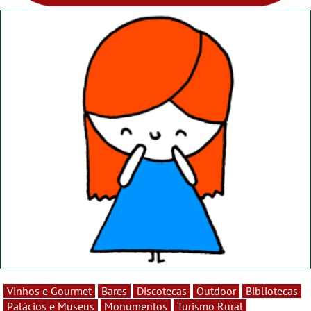
Vinhos e Gourmet
Bares
Discotecas
Outdoor
Bibliotecas
Palácios e Museus
Monumentos
Turismo Rural