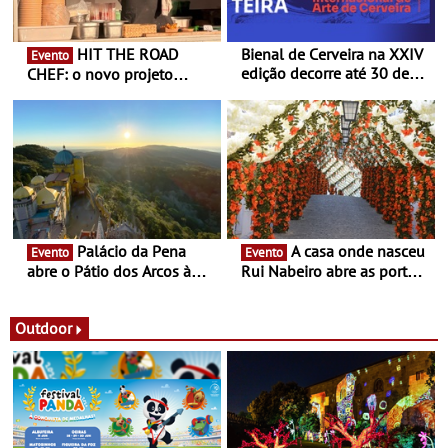
HIT THE ROAD
Bienal de Cerveira na XXIV
Evento
edição decorre até 30 de
CHEF: o novo projeto
dezembro - Afirmar a arte
nómada do Chef Nuno
enquanto “Territórios sem
Queiroz Ribeiro - Um novo
Fronteira”
conceito gastronómico
itinerante que percorre
Portugal
Palácio da Pena
A casa onde nasceu
Evento
Evento
abre o Pátio dos Arcos à
Rui Nabeiro abre as portas
observação do eclipse
ao público nas Festas do
solar
Povo de Campo Maior -
Festas decorrem entre 8 e
Outdoor
16 de agosto