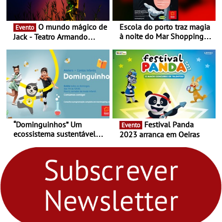
O mundo mágico de
Escola do porto traz magia
Evento
à noite do Mar Shopping
Jack - Teatro Armando
Matosinhos - No sábado,
Cortez até 24 de Março
29 de abril, às 21h00
“Dominguinhos” Um
Festival Panda
Evento
ecossistema sustentável
2023 arranca em Oeiras
para levares contigo aonde
fores - Atelier de Educação
Ambiental nos
“Dominguinhos” de 23 de
abril