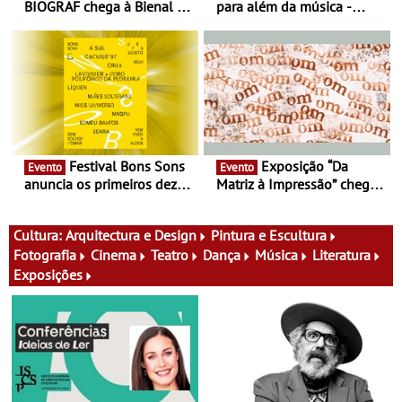
BIOGRAF chega à Bienal de
para além da música -
Cerveira este verão -
Cinema, conversas,
Documentário, ensaio
percursos, oficinas,
fílmico e práticas artísticas
atividades para toda a
família e muito mais
Festival Bons Sons
Exposição “Da
Evento
Evento
anuncia os primeiros dez
Matriz à Impressão” chega
nomes do cartaz
ao Museu do Oriente - Nem
tudo se faz num clique. A
nova exposição do Museu
Cultura:
Arquitectura e Design
Pintura e Escultura
do Oriente prova-o
Fotografia
Cinema
Teatro
Dança
Música
Literatura
Exposições