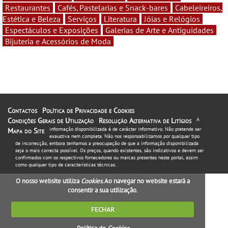
Restaurantes
Cafés, Pastelarias e Snack-bares
Cabeleireiros,
Estética e Beleza
Serviços
Literatura
Jóias e Relógios
Espectáculos e Exposições
Galerias de Arte e Antiguidades
Bijuteria e Acessórios de Moda
Contactos
Política de Privacidade e Cookies
Condições Gerais de Utilização
Resolução Alternativa de Litígios
A
informação disponibilizada é de carácter informativo. Não pretende ser
Mapa do Site
exaustiva nem completa. Não nos responsabilizamos por qualquer tipo
de incorrecção, embora tenhamos a preocupação de que a informação disponibilizada
seja o mais correcta possível. Os preços, quando existentes, são indicativos e devem ser
confirmados com os respectivos fornecedores ou marcas presentes neste portal, assim
como qualquer tipo de características técnicas.
O nosso website utiliza
Cookies
. Ao navegar no website estará a
consentir a sua utilização.
FECHAR