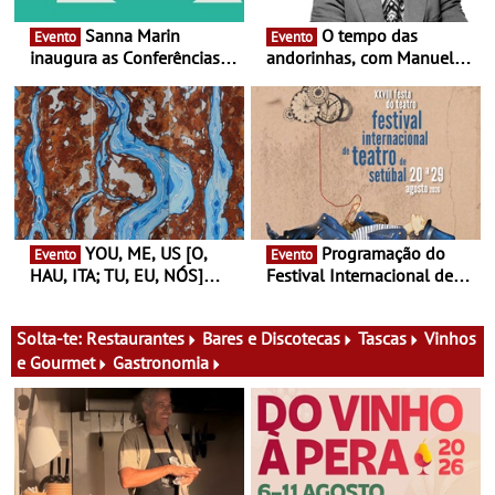
Sanna Marin
O tempo das
Evento
Evento
inaugura as Conferências
andorinhas, com Manuel
Ideias de Ler, em Lisboa -
João Vieira e Corações de
Antiga primeira-ministra da
Atum - Concerto
Finlândia é a convidada da
performance na MAAT
primeira edição do novo
Gallery a 3 de Setembro,
ciclo de debates dedicado
19:30
aos grandes temas do
nosso tempo
YOU, ME, US [O,
Programação do
Evento
Evento
HAU, ITA; TU, EU, NÓS]
Festival Internacional de
Maria Madeira na Fundação
Teatro de Setúbal – XXVIII
Oriente - De 14 de Agosto a
Festa do Teatro - Entre 20 e
13 de Dezembro
29 de Agosto
Solta-te:
Restaurantes
Bares e Discotecas
Tascas
Vinhos
e Gourmet
Gastronomia