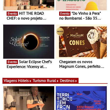
HIT THE ROAD
"Do Vinho à Pera"
Evento
Evento
CHEF: o novo projeto
no Bombarral - São 35
nómada do Chef Nuno
produtores, 150 vinhos em
Queiroz Ribeiro - Um novo
prova e seis dias de
conceito gastronómico
experiências
itinerante que percorre
Portugal
Solar Eclipse Chef's
Chegaram os novos
Evento
Magnum Cones, perfeitos
Experience: Viceroy at
para adoçar o verão
Ombria Algarve reúne chefs
Michelin para uma noite
exclusiva
Viagens
Hóteis
Turismo Rural
Destinos