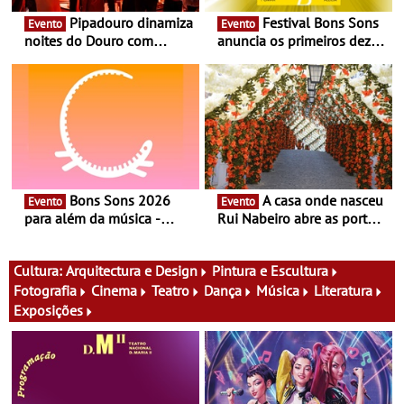
Pipadouro dinamiza
Festival Bons Sons
Evento
Evento
noites do Douro com
anuncia os primeiros dez
experiência exclusiva de
nomes do cartaz
vinho, gastronomia e
música
Bons Sons 2026
A casa onde nasceu
Evento
Evento
para além da música -
Rui Nabeiro abre as portas
Cinema, conversas,
ao público nas Festas do
percursos, oficinas,
Povo de Campo Maior -
atividades para toda a
Festas decorrem entre 8 e
Cultura:
Arquitectura e Design
Pintura e Escultura
família e muito mais
16 de agosto
Fotografia
Cinema
Teatro
Dança
Música
Literatura
Exposições