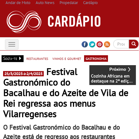
Andar de Moto
Auto News
Propedalar
Cardápio
Toggle
navigation
Solta-te
restaurantes
vinhos e gourmet
gastronomia
Festival
25/3/2023 a 2/4/2023
Cozinha Africana em
Gastronómico do
destaque na 2ª edição
da Feira ComunicAlta
Bacalhau e do Azeite de Vila de
Rei regressa aos menus
Vilarregenses
O Festival Gastronómico do Bacalhau e do
Azeite está de regresso aos restaurantes