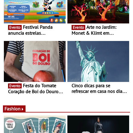
Festival Panda
Arte no Jardim:
Evento
Evento
anuncia estrelas
Monet & Klimt em
confirmadas na 17ª edição
Guimarães prolongada até
- Entre Junho e Julho pelo
ao final de Setembro -
país
Experiência luminosa no
jardim do Museu de
Alberto Sampaio
Festa do Tomate
Cinco dicas para se
Evento
refrescar em casa nos dias
Coração de Boi do Douro -
de calor - Diminuir o
Nos restaurantes da região
desconforto
Agosto é o mês do Tomate
Fashion