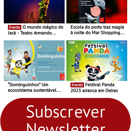
O mundo mágico de
Escola do porto traz magia
Evento
à noite do Mar Shopping
Jack - Teatro Armando
Matosinhos - No sábado,
Cortez até 24 de Março
29 de abril, às 21h00
“Dominguinhos” Um
Festival Panda
Evento
ecossistema sustentável
2023 arranca em Oeiras
para levares contigo aonde
fores - Atelier de Educação
Ambiental nos
“Dominguinhos” de 23 de
abril