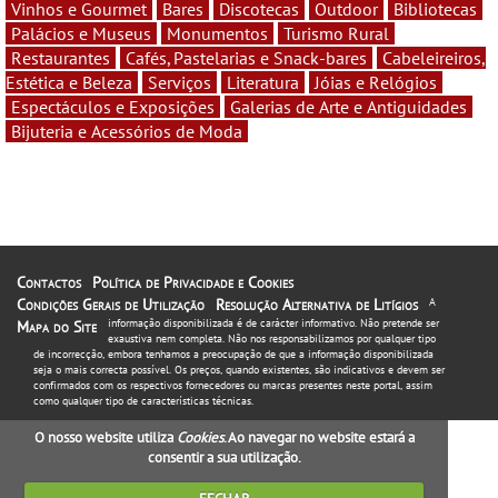
Vinhos e Gourmet
Bares
Discotecas
Outdoor
Bibliotecas
Palácios e Museus
Monumentos
Turismo Rural
Restaurantes
Cafés, Pastelarias e Snack-bares
Cabeleireiros,
Estética e Beleza
Serviços
Literatura
Jóias e Relógios
Espectáculos e Exposições
Galerias de Arte e Antiguidades
Bijuteria e Acessórios de Moda
Contactos
Política de Privacidade e Cookies
Condições Gerais de Utilização
Resolução Alternativa de Litígios
A
informação disponibilizada é de carácter informativo. Não pretende ser
Mapa do Site
exaustiva nem completa. Não nos responsabilizamos por qualquer tipo
de incorrecção, embora tenhamos a preocupação de que a informação disponibilizada
seja o mais correcta possível. Os preços, quando existentes, são indicativos e devem ser
confirmados com os respectivos fornecedores ou marcas presentes neste portal, assim
como qualquer tipo de características técnicas.
O nosso website utiliza
Cookies
. Ao navegar no website estará a
consentir a sua utilização.