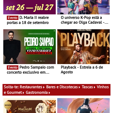
D. Maria II reabre
O universo K-Pop está a
Evento
chegar ao Olga Cadaval - A
portas a 18 de setembro
6 de setembro, às 15h00
Pedro Sampaio com
Playback - Estreia a 6 de
Evento
Agosto
concerto exclusivo em
2027 em Portugal
Solta-te:
Restaurantes
Bares e Discotecas
Tascas
Vinhos
e Gourmet
Gastronomia