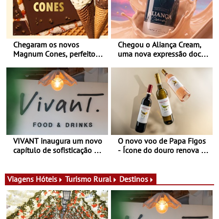
Chegaram os novos
Chegou o Aliança Cream,
Magnum Cones, perfeitos
uma nova expressão doce
para adoçar o verão
e suave, para viver todas as
estações
VIVANT inaugura um novo
O novo voo de Papa Figos
capítulo de sofisticação no
- Ícone do douro renova a
Algarve - Sob nova
imagem e afirma a
gerência, o Vivant reabre
identidade de uma marca
na Quinta do Lago com
líder
Viagens
Hóteis
Turismo Rural
Destinos
uma experiência que une
gastronomia mediterrânica,
cocktails de assinatura e
música