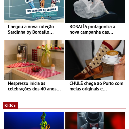
Chegou a nova coleção
ROSALÍA protagoniza a
Sardinha by Bordallo
nova campanha das
Pinheiro
sapatilhas 204L da New
Balance
Nespresso inicia as
CHULÉ chega ao Porto com
celebrações dos 40 anos
meias originais e
com parceria exclusiva com
sustentáveis - A marca
a marca portuguesa Torres
portuguesa inaugurou um
Novas - Edição limitada
espaço no ViaCatarina
Kids
Nespresso x Torres Novas
Shopping