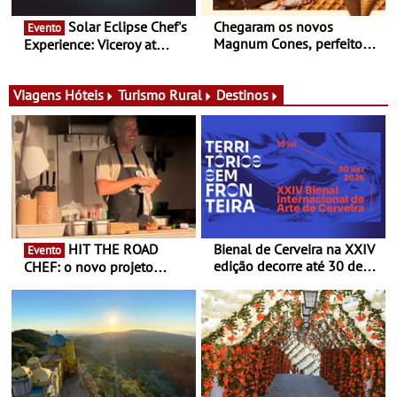
Solar Eclipse Chef's
Chegaram os novos
Evento
Magnum Cones, perfeitos
Experience: Viceroy at
para adoçar o verão
Ombria Algarve reúne chefs
Michelin para uma noite
exclusiva
Viagens
Hóteis
Turismo Rural
Destinos
HIT THE ROAD
Bienal de Cerveira na XXIV
Evento
edição decorre até 30 de
CHEF: o novo projeto
dezembro - Afirmar a arte
nómada do Chef Nuno
enquanto “Territórios sem
Queiroz Ribeiro - Um novo
Fronteira”
conceito gastronómico
itinerante que percorre
Portugal