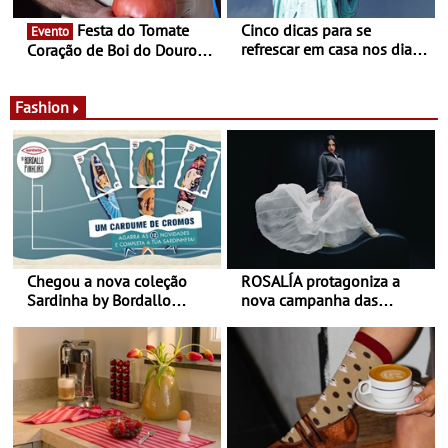
Festa do Tomate
Cinco dicas para se
Evento
refrescar em casa nos dias
Coração de Boi do Douro -
de calor - Diminuir o
Nos restaurantes da região
desconforto
Agosto é o mês do Tomate
Fashion
Chegou a nova coleção
ROSALÍA protagoniza a
Sardinha by Bordallo
nova campanha das
Pinheiro
sapatilhas 204L da New
Balance