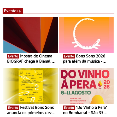
Eventos
Mostra de Cinema
Bons Sons 2026
Evento
Evento
BIOGRAF chega à Bienal de
para além da música -
Cerveira este verão -
Cinema, conversas,
Documentário, ensaio
percursos, oficinas,
fílmico e práticas artísticas
atividades para toda a
família e muito mais
Festival Bons Sons
"Do Vinho à Pera"
Evento
Evento
anuncia os primeiros dez
no Bombarral - São 35