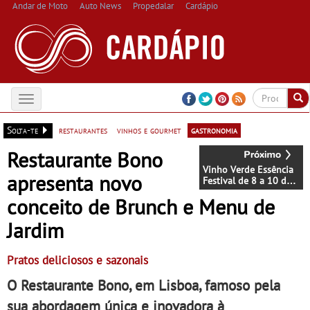
Andar de Moto
Auto News
Propedalar
Cardápio
Toggle
navigation
Solta-te
restaurantes
vinhos e gourmet
gastronomia
Restaurante Bono
Vinho Verde Essência
apresenta novo
Festival de 8 a 10 de
setembro - No Jardim
conceito de Brunch e Menu de
do Museu Nacional
Soares dos Reis
Jardim
Pratos deliciosos e sazonais
O Restaurante Bono, em Lisboa, famoso pela
sua abordagem única e inovadora à