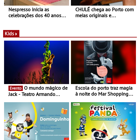
Nespresso inicia as
CHULÉ chega ao Porto com
celebrações dos 40 anos
meias originais e
com parceria exclusiva com
sustentáveis - A marca
a marca portuguesa Torres
portuguesa inaugurou um
Novas - Edição limitada
espaço no ViaCatarina
Kids
Nespresso x Torres Novas
Shopping
O mundo mágico de
Escola do porto traz magia
Evento
à noite do Mar Shopping
Jack - Teatro Armando
Matosinhos - No sábado,
Cortez até 24 de Março
29 de abril, às 21h00