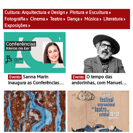
nomes do cartaz
produtores, 150 vinhos em
prova e seis dias de
experiências
Cultura:
Arquitectura e Design
Pintura e Escultura
Fotografia
Cinema
Teatro
Dança
Música
Literatura
Exposições
Sanna Marin
O tempo das
Evento
Evento
inaugura as Conferências
andorinhas, com Manuel
Ideias de Ler, em Lisboa -
João Vieira e Corações de
Antiga primeira-ministra da
Atum - Concerto
Finlândia é a convidada da
performance na MAAT
primeira edição do novo
Gallery a 3 de Setembro,
ciclo de debates dedicado
19:30
aos grandes temas do
nosso tempo