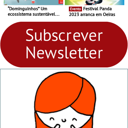
“Dominguinhos” Um
Festival Panda
Evento
ecossistema sustentável
2023 arranca em Oeiras
para levares contigo aonde
fores - Atelier de Educação
Ambiental nos
“Dominguinhos” de 23 de
abril