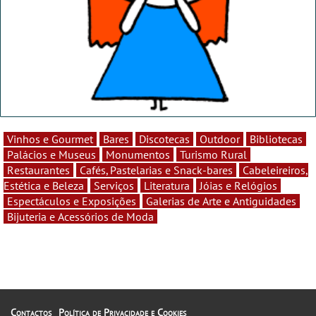
Vinhos e Gourmet
Bares
Discotecas
Outdoor
Bibliotecas
Palácios e Museus
Monumentos
Turismo Rural
Restaurantes
Cafés, Pastelarias e Snack-bares
Cabeleireiros,
Estética e Beleza
Serviços
Literatura
Jóias e Relógios
Espectáculos e Exposições
Galerias de Arte e Antiguidades
Bijuteria e Acessórios de Moda
Contactos
Política de Privacidade e Cookies