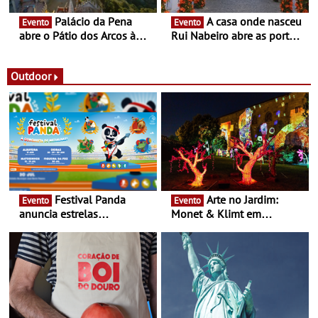
Palácio da Pena
A casa onde nasceu
Evento
Evento
abre o Pátio dos Arcos à
Rui Nabeiro abre as portas
observação do eclipse
ao público nas Festas do
solar
Povo de Campo Maior -
Festas decorrem entre 8 e
Outdoor
16 de agosto
Festival Panda
Arte no Jardim:
Evento
Evento
anuncia estrelas
Monet & Klimt em
confirmadas na 17ª edição
Guimarães prolongada até
- Entre Junho e Julho pelo
ao final de Setembro -
país
Experiência luminosa no
jardim do Museu de
Alberto Sampaio