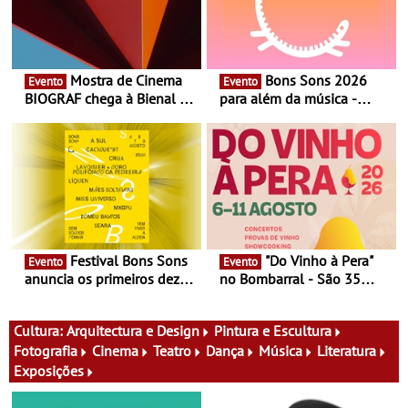
Mostra de Cinema
Bons Sons 2026
Evento
Evento
BIOGRAF chega à Bienal de
para além da música -
Cerveira este verão -
Cinema, conversas,
Documentário, ensaio
percursos, oficinas,
fílmico e práticas artísticas
atividades para toda a
família e muito mais
Festival Bons Sons
"Do Vinho à Pera"
Evento
Evento
anuncia os primeiros dez
no Bombarral - São 35
nomes do cartaz
produtores, 150 vinhos em
prova e seis dias de
experiências
Cultura:
Arquitectura e Design
Pintura e Escultura
Fotografia
Cinema
Teatro
Dança
Música
Literatura
Exposições