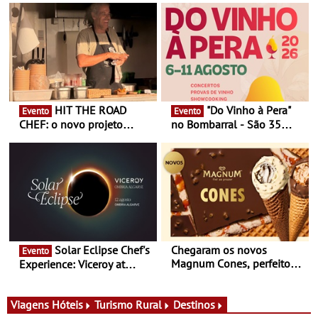
HIT THE ROAD
"Do Vinho à Pera"
Evento
Evento
CHEF: o novo projeto
no Bombarral - São 35
nómada do Chef Nuno
produtores, 150 vinhos em
Queiroz Ribeiro - Um novo
prova e seis dias de
conceito gastronómico
experiências
itinerante que percorre
Portugal
Solar Eclipse Chef's
Chegaram os novos
Evento
Magnum Cones, perfeitos
Experience: Viceroy at
para adoçar o verão
Ombria Algarve reúne chefs
Michelin para uma noite
exclusiva
Viagens
Hóteis
Turismo Rural
Destinos