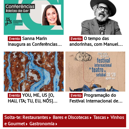
Sanna Marin
O tempo das
Evento
Evento
inaugura as Conferências
andorinhas, com Manuel
Ideias de Ler, em Lisboa -
João Vieira e Corações de
Antiga primeira-ministra da
Atum - Concerto
Finlândia é a convidada da
performance na MAAT
primeira edição do novo
Gallery a 3 de Setembro,
ciclo de debates dedicado
19:30
aos grandes temas do
nosso tempo
YOU, ME, US [O,
Programação do
Evento
Evento
HAU, ITA; TU, EU, NÓS]
Festival Internacional de
Maria Madeira na Fundação
Teatro de Setúbal – XXVIII
Oriente - De 14 de Agosto a
Festa do Teatro - Entre 20 e
13 de Dezembro
29 de Agosto
Solta-te:
Restaurantes
Bares e Discotecas
Tascas
Vinhos
e Gourmet
Gastronomia