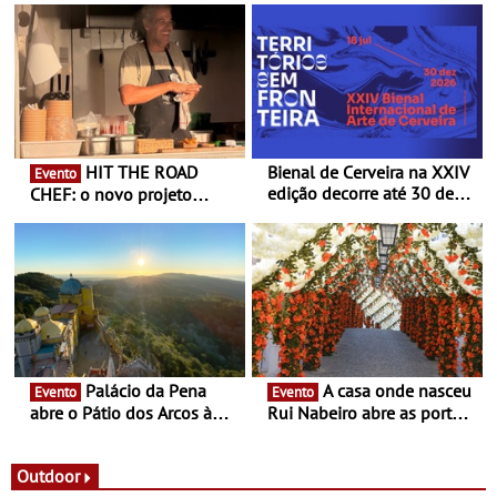
HIT THE ROAD
Bienal de Cerveira na XXIV
Evento
edição decorre até 30 de
CHEF: o novo projeto
dezembro - Afirmar a arte
nómada do Chef Nuno
enquanto “Territórios sem
Queiroz Ribeiro - Um novo
Fronteira”
conceito gastronómico
itinerante que percorre
Portugal
Palácio da Pena
A casa onde nasceu
Evento
Evento
abre o Pátio dos Arcos à
Rui Nabeiro abre as portas
observação do eclipse
ao público nas Festas do
solar
Povo de Campo Maior -
Festas decorrem entre 8 e
Outdoor
16 de agosto