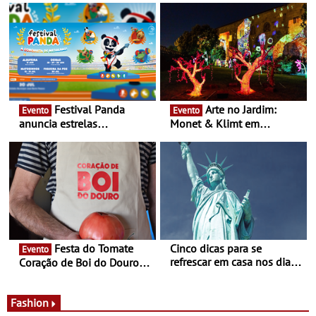
Festival Panda
Arte no Jardim:
Evento
Evento
anuncia estrelas
Monet & Klimt em
confirmadas na 17ª edição
Guimarães prolongada até
- Entre Junho e Julho pelo
ao final de Setembro -
país
Experiência luminosa no
jardim do Museu de
Alberto Sampaio
Festa do Tomate
Cinco dicas para se
Evento
refrescar em casa nos dias
Coração de Boi do Douro -
de calor - Diminuir o
Nos restaurantes da região
desconforto
Agosto é o mês do Tomate
Fashion