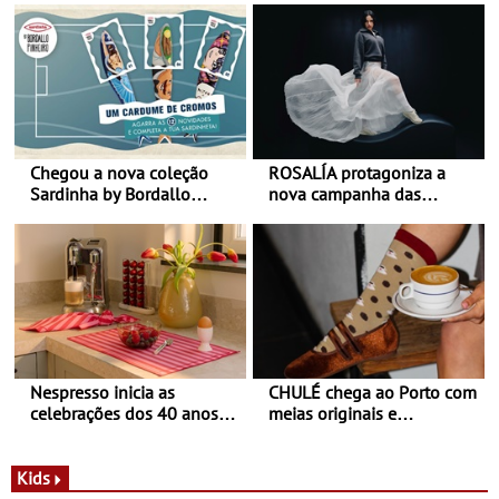
Chegou a nova coleção
ROSALÍA protagoniza a
Sardinha by Bordallo
nova campanha das
Pinheiro
sapatilhas 204L da New
Balance
Nespresso inicia as
CHULÉ chega ao Porto com
celebrações dos 40 anos
meias originais e
com parceria exclusiva com
sustentáveis - A marca
a marca portuguesa Torres
portuguesa inaugurou um
Novas - Edição limitada
espaço no ViaCatarina
Kids
Nespresso x Torres Novas
Shopping