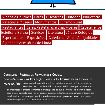
Vinhos e Gourmet
Bares
Discotecas
Outdoor
Bibliotecas
Palácios e Museus
Monumentos
Turismo Rural
Restaurantes
Cafés, Pastelarias e Snack-bares
Cabeleireiros,
Estética e Beleza
Serviços
Literatura
Jóias e Relógios
Espectáculos e Exposições
Galerias de Arte e Antiguidades
Bijuteria e Acessórios de Moda
Contactos
Política de Privacidade e Cookies
Condições Gerais de Utilização
Resolução Alternativa de Litígios
A
informação disponibilizada é de carácter informativo. Não pretende ser
Mapa do Site
exaustiva nem completa. Não nos responsabilizamos por qualquer tipo
de incorrecção, embora tenhamos a preocupação de que a informação disponibilizada
seja o mais correcta possível. Os preços, quando existentes, são indicativos e devem ser
confirmados com os respectivos fornecedores ou marcas presentes neste portal, assim
como qualquer tipo de características técnicas.