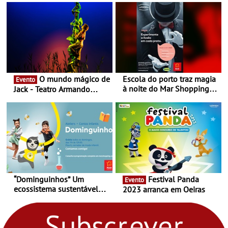
O mundo mágico de
Escola do porto traz magia
Evento
à noite do Mar Shopping
Jack - Teatro Armando
Matosinhos - No sábado,
Cortez até 24 de Março
29 de abril, às 21h00
“Dominguinhos” Um
Festival Panda
Evento
ecossistema sustentável
2023 arranca em Oeiras
para levares contigo aonde
fores - Atelier de Educação
Ambiental nos
“Dominguinhos” de 23 de