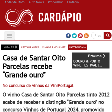
Andar de Moto
Auto News
Propedalar
Cardápio
Toggle
navigation
Solta-te
restaurantes
vinhos e gourmet
gastronomia
Casa de Santar Oito
DOURO & PORTO
Parcelas recebe
WINE FESTIVAL |
Miguel Araújo e Sid
“Grande ouro”
Sriram são as mais
recentes confirmações
- Vinho, gastronomia e
No concurso de vinhos da ViniPortugal
boa música
O vinho Casa de Santar Oito Parcelas tinto 2012
acaba de receber a distinção “Grande ouro” no
concurso Vinhos de Portugal 2024, promovido