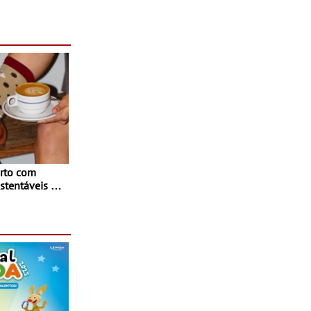
rto com
stentáveis - A
inaugurou um
ina Shopping