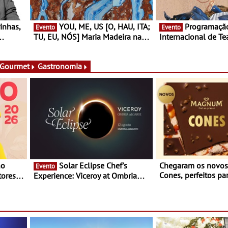
YOU, ME, US [O, HAU, ITA;
Programação do Festival
Evento
Evento
TU, EU, NÓS] Maria Madeira na
Internacional de Te
rto
Fundação Oriente - De 14 de
Setúbal – XXVIII Fe
ery a 3
Agosto a 13 de Dezembro
- Entre 20 e 29 de 
 Gourmet
Gastronomia
Solar Eclipse Chef's
Chegaram os novo
Evento
Cones, perfeitos pa
ores,
Experience: Viceroy at Ombria
verão
s dias
Algarve reúne chefs Michelin
para uma noite exclusiva