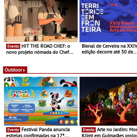
HIT THE ROAD CHEF: o
Bienal de Cerveira na XXI
Evento
edição decorre até 30 de
novo projeto nómada do Chef
dezembro - Afirmar a arte
Nuno Queiroz Ribeiro - Um novo
enquanto “Territórios sem
conceito gastronómico itinerante
Fronteira”
que percorre Portugal
Outdoor
Festival Panda anuncia
Arte no Jardim: Monet &
Evento
Evento
estrelas confirmadas na 17ª
Klimt em Guimarães prol