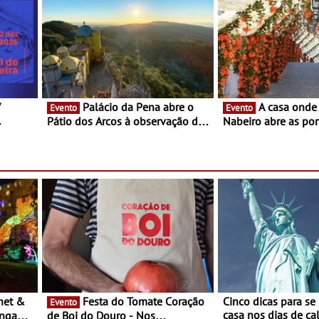
V
Palácio da Pena abre o
A casa onde nasceu Rui
Evento
Evento
Pátio dos Arcos à observação do
Nabeiro abre as por
eclipse solar
público nas Festas
Campo Maior - Fest
entre 8 e 16 de ago
Festa do Tomate Coração
Cinco dicas para se
Evento
casa nos dias de calor - Dim
ongada
de Boi do Douro - Nos