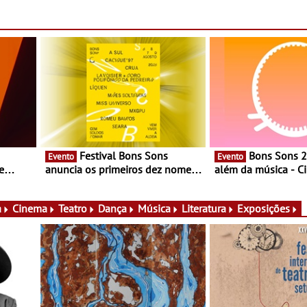
Festival Bons Sons
Bons Sons 2026 para
Evento
Evento
e
anuncia os primeiros dez nomes
além da música - C
do cartaz
conversas, percursos
ico e
atividades para toda
muito mais
a
Cinema
Teatro
Dança
Música
Literatura
Exposições