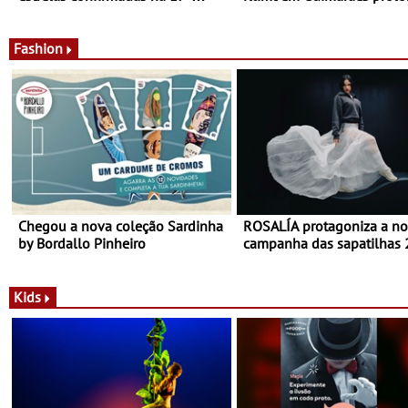
edição - Entre Junho e Julho pelo
até ao final de Setembro -
país
Experiência luminosa no j
do Museu de Alberto Sam
Fashion
Chegou a nova coleção Sardinha
ROSALÍA protagoniza a n
by Bordallo Pinheiro
campanha das sapatilhas
da New Balance
Kids