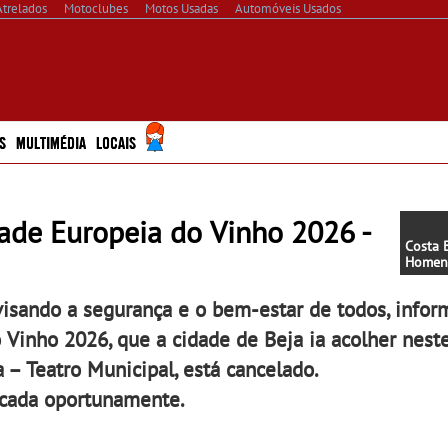
Atrelados
Motoclubes
Motos Usadas
Automóveis Usados
S
MULTIMÉDIA
LOCAIS
ade Europeia do Vinho 2026 -
Costa 
Homen
vinho t
do Douro! -
visando a segurança e o bem-estar de todos, info
Ouro e
melhor
 Vinho 2026, que a cidade de Beja ia acolher nest
Costa 
Homen
ia – Teatro Municipal, está cancelado.
Wine T
icada oportunamente.