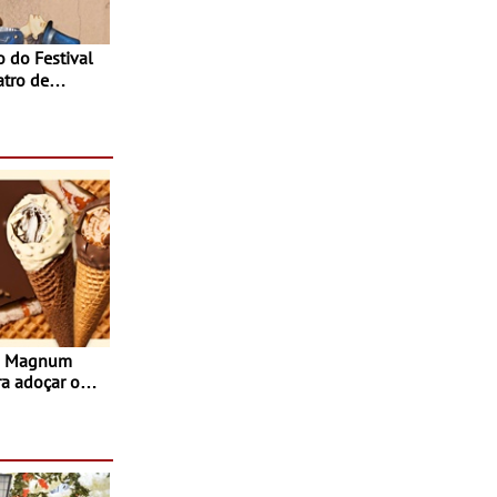
atro de
sta do Teatro
Agosto
s Magnum
ra adoçar o