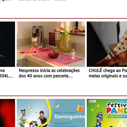
o desconforto
restaurantes da região Agosto é o
ardim
mês do Tomate
paio
ova
Nespresso inicia as celebrações
CHULÉ chega ao Po
 204L
dos 40 anos com parceria
meias originais e su
exclusiva com a marca
marca portuguesa 
portuguesa Torres Novas -
espaço no ViaCatar
Edição limitada Nespresso x
Torres Novas