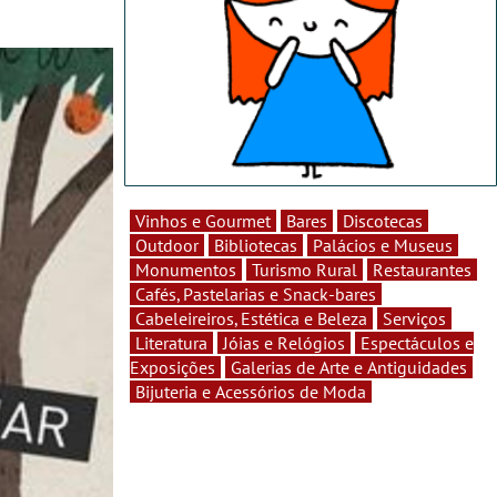
Vinhos e Gourmet
Bares
Discotecas
Outdoor
Bibliotecas
Palácios e Museus
Monumentos
Turismo Rural
Restaurantes
Cafés, Pastelarias e Snack-bares
Cabeleireiros, Estética e Beleza
Serviços
Literatura
Jóias e Relógios
Espectáculos e
Exposições
Galerias de Arte e Antiguidades
Bijuteria e Acessórios de Moda