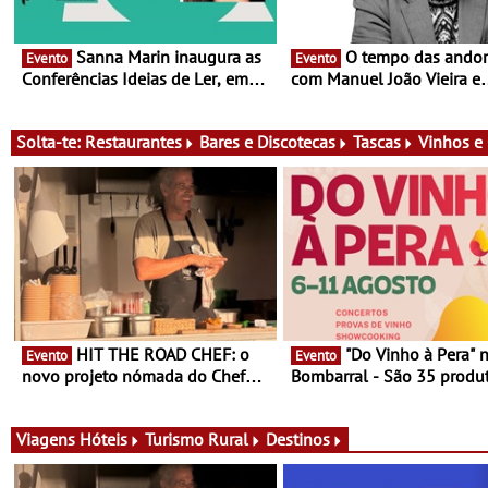
Sanna Marin inaugura as
O tempo das andorinhas,
Evento
Evento
Conferências Ideias de Ler, em
com Manuel João Vieira e
Lisboa - Antiga primeira-ministra
Corações de Atum - Conce
da Finlândia é a convidada da
performance na MAAT Gall
primeira edição do novo ciclo de
de Setembro, 19:30
Solta-te:
Restaurantes
Bares e Discotecas
Tascas
Vinhos e
debates dedicado aos grandes
temas do nosso tempo
HIT THE ROAD CHEF: o
"Do Vinho à Pera" no
Evento
Evento
novo projeto nómada do Chef
Bombarral - São 35 produt
Nuno Queiroz Ribeiro - Um novo
150 vinhos em prova e sei
conceito gastronómico itinerante
de experiências
que percorre Portugal
Viagens
Hóteis
Turismo Rural
Destinos