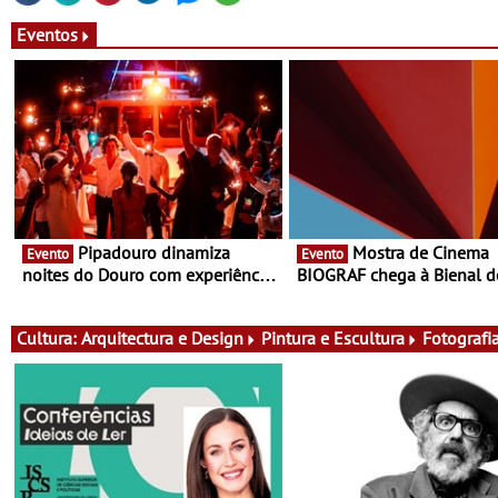
Eventos
Pipadouro dinamiza
Mostra de Cinema
Evento
Evento
noites do Douro com experiência
BIOGRAF chega à Bienal d
exclusiva de vinho, gastronomia
Cerveira este verão -
e música
Documentário, ensaio fílm
práticas artísticas
Cultura:
Arquitectura e Design
Pintura e Escultura
Fotografi