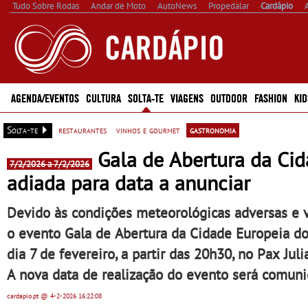
Tudo Sobre Rodas
Andar de Moto
AutoNews
Propedalar
Cardápio
AGENDA/EVENTOS
CULTURA
SOLTA-TE
VIAGENS
OUTDOOR
FASHION
KID
Solta-te
restaurantes
vinhos e gourmet
gastronomia
Gala de Abertura da Cid
7/2/2026 a 7/2/2026
adiada para data a anunciar
Devido às condições meteorológicas adversas e 
o evento Gala de Abertura da Cidade Europeia do
dia 7 de fevereiro, a partir das 20h30, no Pax Jul
A nova data de realização do evento será comun
cardapio.pt
@ 4-2-2026
16:22:08