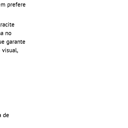
em prefere
racite
ha no
ue garante
visual,
a de