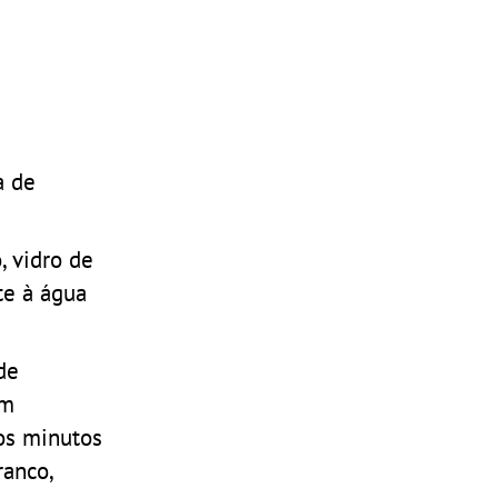
a de
, vidro de
te à água
de
om
os minutos
ranco,