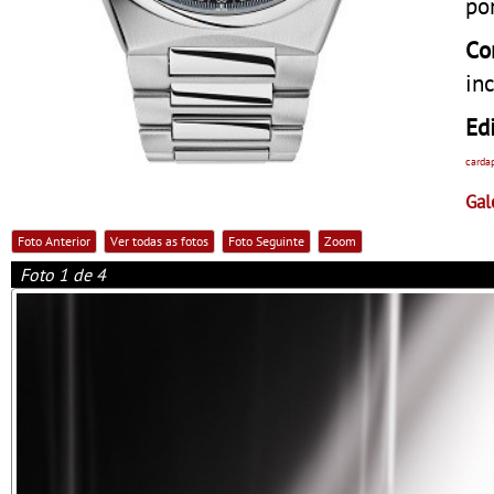
po
Cor
in
Ed
carda
Gal
Foto Anterior
Ver todas as fotos
Foto Seguinte
Zoom
Foto 1 de 4