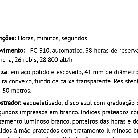
nções
: Horas, minutos, segundos
vimento:
FC-310, automático, 38 horas de reserv
rcha, 26 rubis, 28'800 alt/h
ixa
: em aço polido e escovado, 41 mm de diâmetro
fira convexo, fundo da caixa transparente. Resisten
é 50 metros.
strador:
esqueletizado,
disco azul com graduação 
gundos impressos em branco, índices prateados c
atamento luminoso branco, ponteiros das horas e d
lidos à mão prateados com tratamento luminoso b