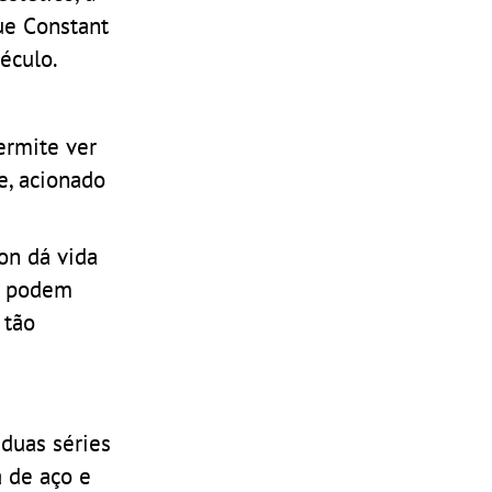
ue Constant
éculo.
ermite ver
e, acionado
on dá vida
os podem
 tão
duas séries
a de aço e