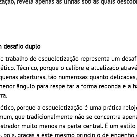
ização, revela apenas as linhas sob as quais desco
 desafio duplo
te trabalho de esqueletização representa um desaf
tético. Técnico, porque o calibre é atualizado atrav
quenas aberturas, tão numerosas quanto delicadas,
menor ângulo para respeitar a forma redonda e a 
ra.
tético, porque a esqueletização é uma prática relo
mum, que tradicionalmente não se concentra apen
strador muito menos na parte central. É um estilo
 pois, graças a este mesmo princípio de engenho e