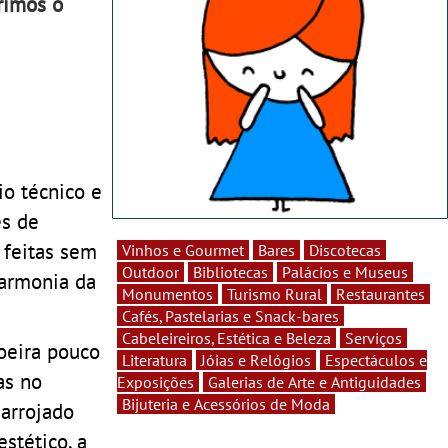
brimos o
io técnico e
és de
 feitas sem
Vinhos e Gourmet
Bares
Discotecas
Outdoor
Bibliotecas
Palácios e Museus
harmonia da
Monumentos
Turismo Rural
Restaurantes
Cafés, Pastelarias e Snack-bares
Cabeleireiros, Estética e Beleza
Serviços
joeira pouco
Literatura
Jóias e Relógios
Espectáculos e
as no
Exposições
Galerias de Arte e Antiguidades
Bijuteria e Acessórios de Moda
 arrojado
stético, a