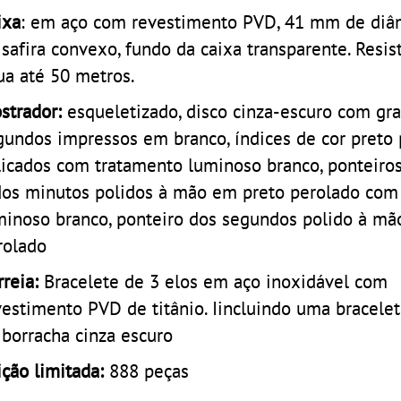
ixa
: em aço com revestimento PVD, 41 mm de diâm
 safira convexo, fundo da caixa transparente. Resis
ua até 50 metros.
strador:
esqueletizado, disco cinza-escuro com gr
gundos impressos em branco, índices de cor preto 
licados com tratamento luminoso branco, ponteiros
dos minutos polidos à mão em preto perolado com
minoso branco, ponteiro dos segundos polido à mã
rolado
reia:
Bracelete de 3 elos em aço inoxidável com
vestimento PVD de titânio. Iincluindo uma bracelet
 borracha cinza escuro
ição limitada:
888 peças