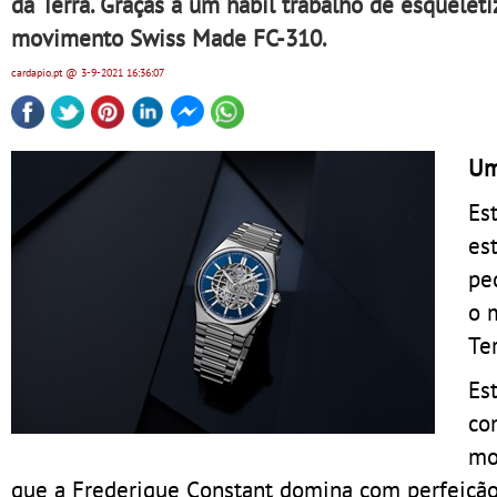
da Terra. Graças a um hábil trabalho de esquelet
movimento Swiss Made FC-310.
cardapio.pt
@ 3-9-2021
16:36:07
Um
Es
es
pe
o 
Ter
Es
co
mo
que a Frederique Constant domina com perfeição,