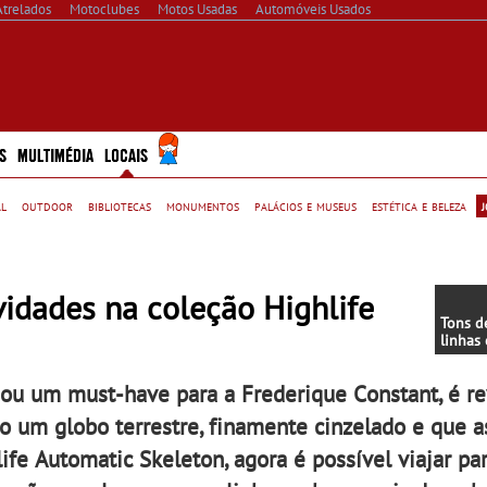
Atrelados
Motoclubes
Motos Usadas
Automóveis Usados
S
MULTIMÉDIA
LOCAIS
al
outdoor
bibliotecas
monumentos
palácios e museus
estética e beleza
idades na coleção Highlife
Tons d
linhas 
nova c
Gent e
nou um must-have para a Frederique Constant, é r
BIOCE
co um globo terrestre, finamente cinzelado e que
ife Automatic Skeleton, agora é possível viajar pa