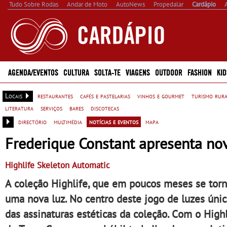
Tudo Sobre Rodas
Andar de Moto
AutoNews
Propedalar
Cardápio
AGENDA/EVENTOS
CULTURA
SOLTA-TE
VIAGENS
OUTDOOR
FASHION
KID
Locais
restaurantes
cafés e pastelarias
vinhos e gourmet
turismo rur
literatura
serviços
bares
discotecas
directório
multimédia
notícias e eventos
mapa
Frederique Constant apresenta nov
Highlife Skeleton Automatic
A coleção Highlife, que em poucos meses se tor
uma nova luz. No centro deste jogo de luzes úni
das assinaturas estéticas da coleção. Com o Highl