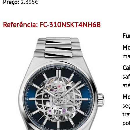
Preço:
2.395€
Referência: FC-310NSKT4NH6B
Fu
Mo
ma
Ca
sa
at
Mo
se
tr
po