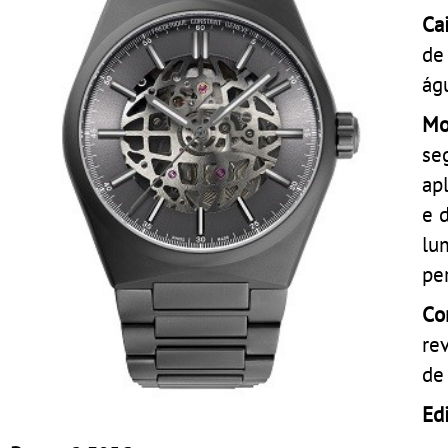
Ca
de
ág
Mo
se
ap
e 
lu
pe
Cor
re
de
Ed