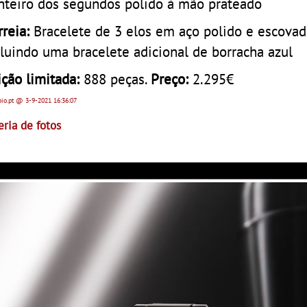
nteiro dos segundos polido à mão prateado
reia:
Bracelete de 3 elos em aço polido e escova
cluindo uma bracelete adicional de borracha azul
ição limitada:
888 peças.
Preço:
2.295€
pio.pt
@ 3-9-2021
16:36:07
eria de fotos