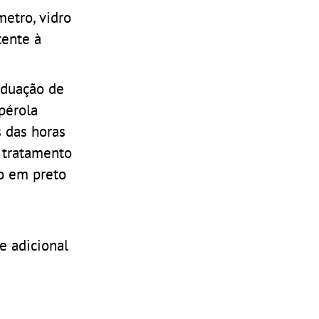
etro, vidro
tente à
aduação de
pérola
 das horas
 tratamento
o em preto
e adicional