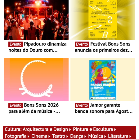
Pipadouro dinamiza
Festival Bons Sons
Evento
Evento
noites do Douro com
anuncia os primeiros dez
experiência exclusiva de
nomes do cartaz
vinho, gastronomia e
música
Bons Sons 2026
Jamor garante
Evento
Evento
para além da música -
banda sonora para Agosto
Cinema, conversas,
com Somersby Out Jazz -
percursos, oficinas,
Para além do encontro
atividades para toda a
habitual aos domingos, a
Cultura:
Arquitectura e Design
Pintura e Escultura
família e muito mais
primeira sexta-feira do mês
Fotografia
Cinema
Teatro
Dança
Música
Literatura