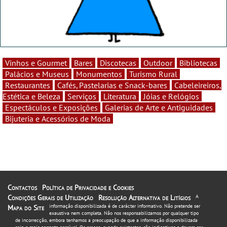
Vinhos e Gourmet
Bares
Discotecas
Outdoor
Bibliotecas
Palácios e Museus
Monumentos
Turismo Rural
Restaurantes
Cafés, Pastelarias e Snack-bares
Cabeleireiros,
Estética e Beleza
Serviços
Literatura
Jóias e Relógios
Espectáculos e Exposições
Galerias de Arte e Antiguidades
Bijuteria e Acessórios de Moda
Contactos
Política de Privacidade e Cookies
Condições Gerais de Utilização
Resolução Alternativa de Litígios
A
informação disponibilizada é de carácter informativo. Não pretende ser
Mapa do Site
exaustiva nem completa. Não nos responsabilizamos por qualquer tipo
de incorrecção, embora tenhamos a preocupação de que a informação disponibilizada