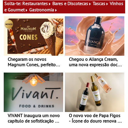
Solta-te:
Restaurantes
Bares e Discotecas
Tascas
Vinhos
e Gourmet
Gastronomia
Chegaram os novos
Chegou o Aliança Cream,
Magnum Cones, perfeitos
uma nova expressão doce
para adoçar o verão
e suave, para viver todas as
estações
VIVANT inaugura um novo
O novo voo de Papa Figos
capítulo de sofisticação no
- Ícone do douro renova a
Algarve - Sob nova
imagem e afirma a