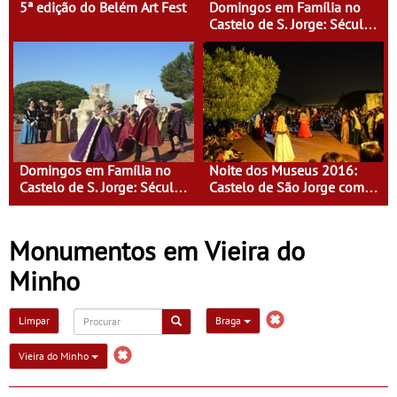
5ª edição do Belém Art Fest
Domingos em Família no
Castelo de S. Jorge: Século
XVI - Tempo de Mulheres -
Mulheres do Seu tempo
Domingos em Família no
Noite dos Museus 2016:
Castelo de S. Jorge: Século
Castelo de São Jorge com
XVI - Tempo de Mulheres -
entrada gratuita
Mulheres do Seu tempo
Monumentos em Vieira do
Minho
Limpar
Braga
Vieira do Minho