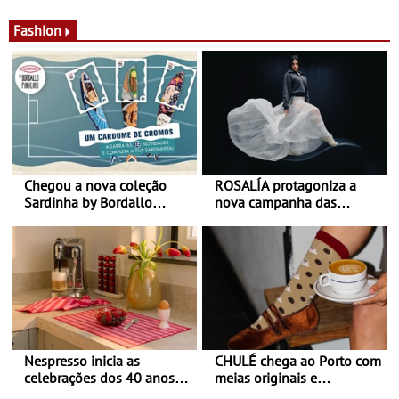
desconforto
Agosto é o mês do Tomate
Fashion
Chegou a nova coleção
ROSALÍA protagoniza a
Sardinha by Bordallo
nova campanha das
Pinheiro
sapatilhas 204L da New
Balance
Nespresso inicia as
CHULÉ chega ao Porto com
celebrações dos 40 anos
meias originais e
com parceria exclusiva com
sustentáveis - A marca