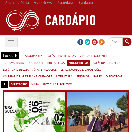
Andar de Moto
Auto News
Propedalar
Cardápio
Toggle
navigation
Locais
restaurantes
cafés e pastelarias
vinhos e gourmet
turismo rural
outdoor
bibliotecas
monumentos
palácios e museus
estética e beleza
jóias e relógios
espectáculos e exposições
galerias de arte e antiguidades
literatura
serviços
bares
discotecas
directório
mapa
notícias e eventos