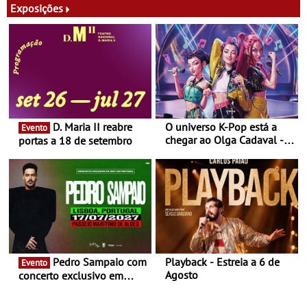
recebe o festival em Paço
Exposições
de Arcos
D. Maria II reabre
O universo K-Pop está a
Evento
chegar ao Olga Cadaval - A
portas a 18 de setembro
6 de setembro, às 15h00
Pedro Sampaio com
Playback - Estreia a 6 de
Evento
Agosto
concerto exclusivo em
2027 em Portugal