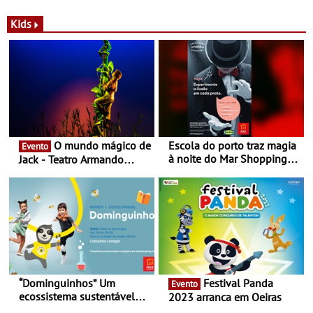
a marca portuguesa Torres
portuguesa inaugurou um
Novas - Edição limitada
espaço no ViaCatarina
Kids
Nespresso x Torres Novas
Shopping
O mundo mágico de
Escola do porto traz magia
Evento
à noite do Mar Shopping
Jack - Teatro Armando
Matosinhos - No sábado,
Cortez até 24 de Março
29 de abril, às 21h00
“Dominguinhos” Um
Festival Panda
Evento
ecossistema sustentável
2023 arranca em Oeiras
para levares contigo aonde