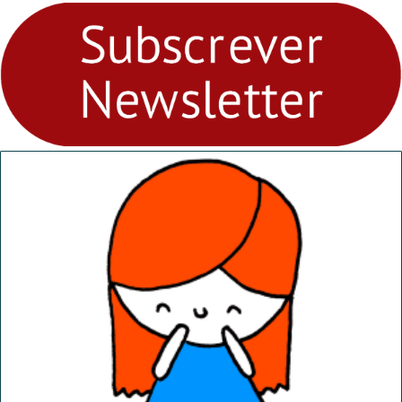
fores - Atelier de Educação
Ambiental nos
“Dominguinhos” de 23 de
abril