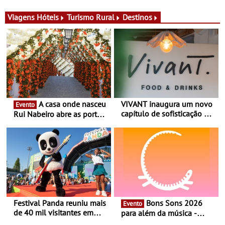
gerência, o Vivant reabre
identidade de uma marca
na Quinta do Lago com
líder
Viagens
Hóteis
Turismo Rural
Destinos
uma experiência que une
gastronomia mediterrânica,
cocktails de assinatura e
música
A casa onde nasceu
VIVANT inaugura um novo
Evento
capítulo de sofisticação no
Rui Nabeiro abre as portas
Algarve - Sob nova
ao público nas Festas do
gerência, o Vivant reabre
Povo de Campo Maior -
na Quinta do Lago com
Festas decorrem entre 8 e
uma experiência que une
16 de agosto
gastronomia mediterrânica,
cocktails de assinatura e
música
Festival Panda reuniu mais
Bons Sons 2026
Evento
de 40 mil visitantes em
para além da música -
2026 - 19ª edição do maior
Cinema, conversas,