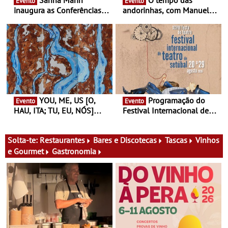
Sanna Marin
O tempo das
Evento
Evento
inaugura as Conferências
andorinhas, com Manuel
Ideias de Ler, em Lisboa -
João Vieira e Corações de
Antiga primeira-ministra da
Atum - Concerto
Finlândia é a convidada da
performance na MAAT
primeira edição do novo
Gallery a 3 de Setembro,
ciclo de debates dedicado
19:30
aos grandes temas do
nosso tempo
YOU, ME, US [O,
Programação do
Evento
Evento
HAU, ITA; TU, EU, NÓS]
Festival Internacional de
Maria Madeira na Fundação
Teatro de Setúbal – XXVIII
Oriente - De 14 de Agosto a
Festa do Teatro - Entre 20 e
13 de Dezembro
29 de Agosto
Solta-te:
Restaurantes
Bares e Discotecas
Tascas
Vinhos
e Gourmet
Gastronomia