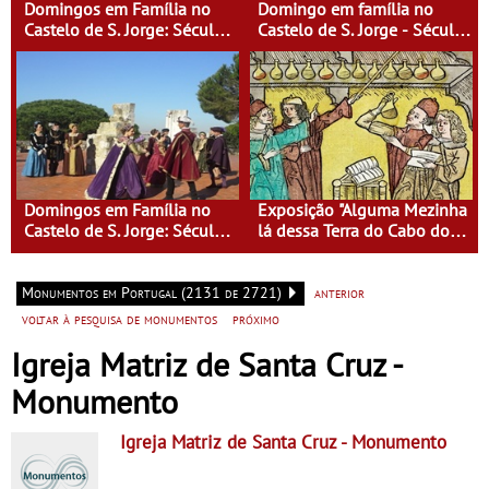
Domingos em Família no
Domingo em família no
Castelo de S. Jorge: Século
Castelo de S. Jorge - Século
XVI - Tempo de Mulheres -
XI - Lisboa Fora do Condado
Mulheres do Seu tempo
Domingos em Família no
Exposição "Alguma Mezinha
Castelo de S. Jorge: Século
lá dessa Terra do Cabo do
XVI - Tempo de Mulheres -
Mundo"
Mulheres do Seu tempo
Monumentos em Portugal (2131 de 2721)
anterior
voltar à pesquisa de monumentos
próximo
Igreja Matriz de Santa Cruz -
Monumento
Igreja Matriz de Santa Cruz
- Monumento