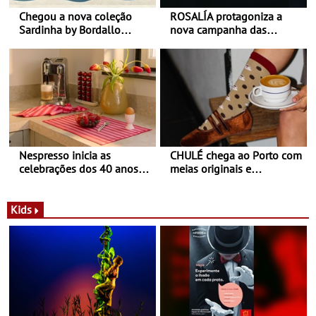
Chegou a nova coleção
ROSALÍA protagoniza a
Sardinha by Bordallo
nova campanha das
Pinheiro
sapatilhas 204L da New
Balance
Nespresso inicia as
CHULÉ chega ao Porto com
celebrações dos 40 anos
meias originais e
com parceria exclusiva com
sustentáveis - A marca
a marca portuguesa Torres
portuguesa inaugurou um
Novas - Edição limitada
espaço no ViaCatarina
Kids
Nespresso x Torres Novas
Shopping