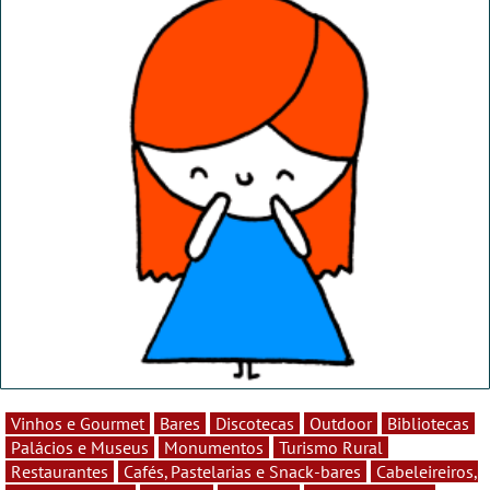
Vinhos e Gourmet
Bares
Discotecas
Outdoor
Bibliotecas
Palácios e Museus
Monumentos
Turismo Rural
Restaurantes
Cafés, Pastelarias e Snack-bares
Cabeleireiros,