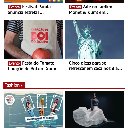
Festival Panda
Arte no Jardim:
Evento
Evento
anuncia estrelas
Monet & Klimt em
confirmadas na 17ª edição
Guimarães prolongada até
- Entre Junho e Julho pelo
ao final de Setembro -
país
Experiência luminosa no
jardim do Museu de
Alberto Sampaio
Festa do Tomate
Cinco dicas para se
Evento
refrescar em casa nos dias
Coração de Boi do Douro -
de calor - Diminuir o
Nos restaurantes da região
desconforto
Agosto é o mês do Tomate
Fashion