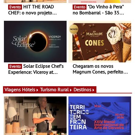
HIT THE ROAD
"Do Vinho à Pera"
Evento
Evento
CHEF: o novo projeto
no Bombarral - São 35
nómada do Chef Nuno
produtores, 150 vinhos em
Queiroz Ribeiro - Um novo
prova e seis dias de
conceito gastronómico
experiências
itinerante que percorre
Portugal
Solar Eclipse Chef's
Chegaram os novos
Evento
Magnum Cones, perfeitos
Experience: Viceroy at
para adoçar o verão
Ombria Algarve reúne chefs
Michelin para uma noite
exclusiva
Viagens
Hóteis
Turismo Rural
Destinos