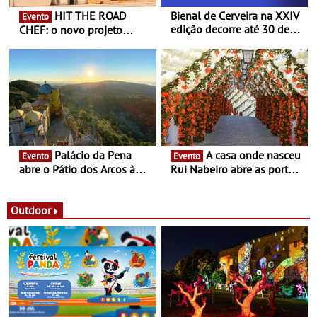
HIT THE ROAD
Bienal de Cerveira na XXIV
Evento
edição decorre até 30 de
CHEF: o novo projeto
dezembro - Afirmar a arte
nómada do Chef Nuno
enquanto “Territórios sem
Queiroz Ribeiro - Um novo
Fronteira”
conceito gastronómico
itinerante que percorre
Portugal
Palácio da Pena
A casa onde nasceu
Evento
Evento
abre o Pátio dos Arcos à
Rui Nabeiro abre as portas
observação do eclipse
ao público nas Festas do
solar
Povo de Campo Maior -
Festas decorrem entre 8 e
Outdoor
16 de agosto