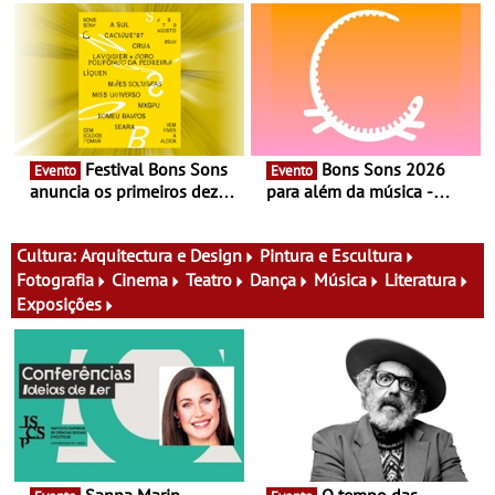
vinho, gastronomia e
Documentário, ensaio
música
fílmico e práticas artísticas
Festival Bons Sons
Bons Sons 2026
Evento
Evento
anuncia os primeiros dez
para além da música -
nomes do cartaz
Cinema, conversas,
percursos, oficinas,
atividades para toda a
Cultura:
Arquitectura e Design
Pintura e Escultura
família e muito mais
Fotografia
Cinema
Teatro
Dança
Música
Literatura
Exposições