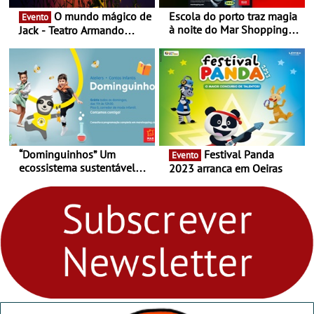
O mundo mágico de
Escola do porto traz magia
Evento
à noite do Mar Shopping
Jack - Teatro Armando
Matosinhos - No sábado,
Cortez até 24 de Março
29 de abril, às 21h00
“Dominguinhos” Um
Festival Panda
Evento
ecossistema sustentável
2023 arranca em Oeiras
para levares contigo aonde
fores - Atelier de Educação
Ambiental nos
“Dominguinhos” de 23 de
abril