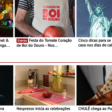
Festa do Tomate Coração
Cinco dicas para se
Evento
casa nos dias de calor - Dim
ongada
de Boi do Douro - Nos
o desconforto
restaurantes da região Agosto é o
ardim
mês do Tomate
paio
ova
Nespresso inicia as celebrações
CHULÉ chega ao Po