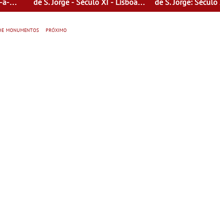
-a-
de S. Jorge - Século XI - Lisboa
de S. Jorge: Século
Fora do Condado
de Mulheres - Mul
tempo
 de monumentos
próximo