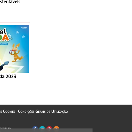
stentáveis - A
inaugurou um
ina Shopping
 e Cookies
Condições Gerais de Utilização
nformação