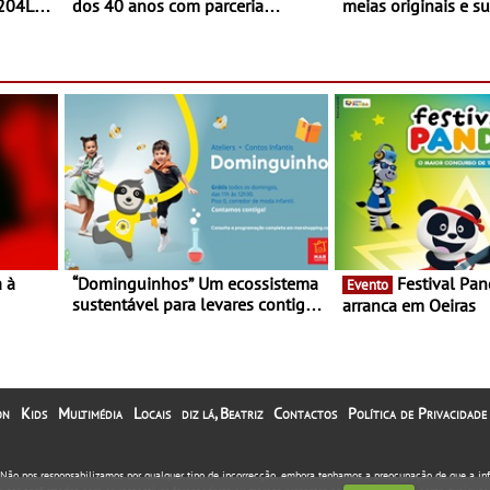
 204L
dos 40 anos com parceria
meias originais e su
exclusiva com a marca
marca portuguesa 
portuguesa Torres Novas -
espaço no ViaCatar
Edição limitada Nespresso x
Torres Novas
a à
“Dominguinhos” Um ecossistema
Festival Panda 2023
Evento
sustentável para levares contigo
arranca em Oeiras
29 de
aonde fores - Atelier de
Educação Ambiental nos
“Dominguinhos” de 23 de abril
on
Kids
Multimédia
Locais
diz lá, Beatriz
Contactos
Política de Privacidade
. Não nos responsabilizamos por qualquer tipo de incorrecção, embora tenhamos a preocupação de que a i