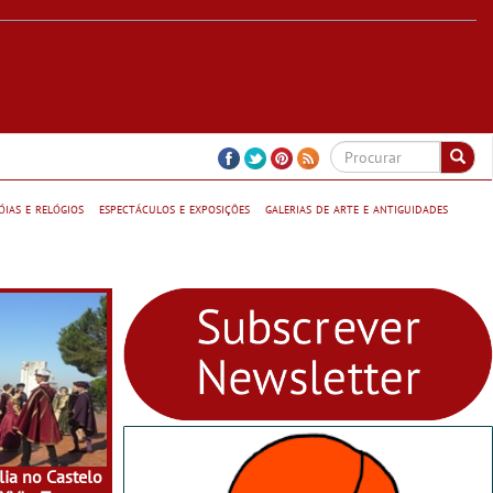
jóias e relógios
espectáculos e exposições
galerias de arte e antiguidades
ia no Castelo