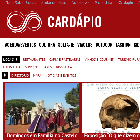
Tudo Sobre Rodas
Andar de Moto
AutoNews
Propedalar
Cardápio
AGENDA/EVENTOS
CULTURA
SOLTA-TE
VIAGENS
OUTDOOR
FASHION
KID
Locais
restaurantes
cafés e pastelarias
vinhos e gourmet
turismo rur
literatura
serviços
bares
discotecas
directório
mapa
notícias e eventos
Domingos em Família no Castelo
Exposição “O que dizem o