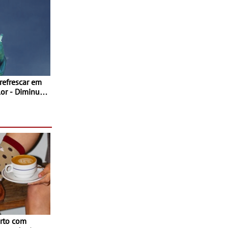
 refrescar em
inuir
rto com