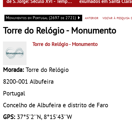
de S. Jorge: Século XVI - Tempo
exumados em Santa Clara
de Mulheres - Mulheres do Seu
Velha”
tempo
Monumentos em Portugal (2697 de 2721)
anterior
voltar à pesquisa
Torre do Relógio - Monumento
Torre do Relógio
- Monumento
Morada:
Torre do Relógio
8200-001
Albufeira
Portugal
Concelho de Albufeira e distrito de Faro
GPS:
37°5'2''N, 8°15'43''W