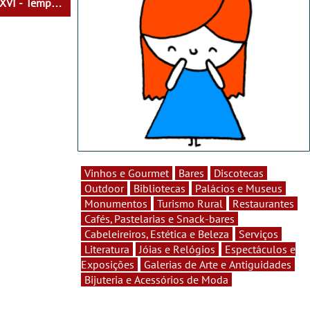
 XVI - Tempo
heres do Seu
Vinhos e Gourmet
Bares
Discotecas
Outdoor
Bibliotecas
Palácios e Museus
Monumentos
Turismo Rural
Restaurantes
Cafés, Pastelarias e Snack-bares
Cabeleireiros, Estética e Beleza
Serviços
Literatura
Jóias e Relógios
Espectáculos e
Exposições
Galerias de Arte e Antiguidades
Bijuteria e Acessórios de Moda