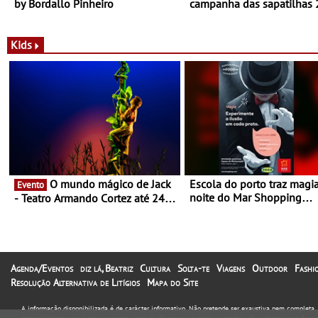
by Bordallo Pinheiro
campanha das sapatilhas
da New Balance
Kids
O mundo mágico de Jack
Escola do porto traz magi
Evento
noite do Mar Shopping
- Teatro Armando Cortez até 24
Matosinhos - No sábado, 
de Março
abril, às 21h00
Agenda/Eventos
diz lá, Beatriz
Cultura
Solta-te
Viagens
Outdoor
Fashi
Resolução Alternativa de Litígios
Mapa do Site
A informação disponibilizada é de carácter informativo. Não pretende ser exaustiva nem completa