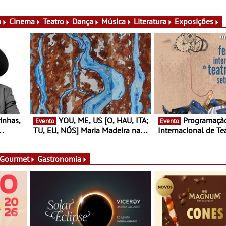
conversas, percursos, oficinas,
Cerveira este verão 
atividades para toda a família e
Documentário, ensai
muito mais
práticas artísticas
a
Cinema
Teatro
Dança
Música
Literatura
Exposições
YOU, ME, US [O, HAU, ITA;
Programação do Festival
Evento
Evento
TU, EU, NÓS] Maria Madeira na
Internacional de Te
rto
Fundação Oriente - De 14 de
Setúbal – XXVIII Fe
ery a 3
Agosto a 13 de Dezembro
- Entre 20 e 29 de 
 Gourmet
Gastronomia