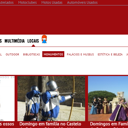
Atrelados
Motoclubes
Motos Usadas
Automóveis Usados
S
MULTIMÉDIA
LOCAIS
al
outdoor
bibliotecas
monumentos
palácios e museus
estética e beleza
s ossos
Domingo em família no Castelo
Domingos em Famíl