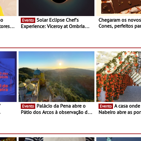
Solar Eclipse Chef's
Chegaram os novo
Evento
Cones, perfeitos pa
ores,
Experience: Viceroy at Ombria
verão
s dias
Algarve reúne chefs Michelin
para uma noite exclusiva
V
Palácio da Pena abre o
A casa onde nasceu Rui
Evento
Evento
Pátio dos Arcos à observação do
Nabeiro abre as por
eclipse solar
público nas Festas
Campo Maior - Fest
entre 8 e 16 de ago