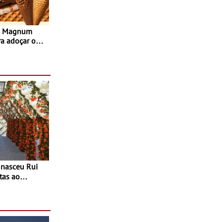
s Magnum
ra adoçar o
tas ao
 do Povo de
as decorrem
sto