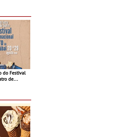
-
o fílmico e
atro de
sta do Teatro
Agosto