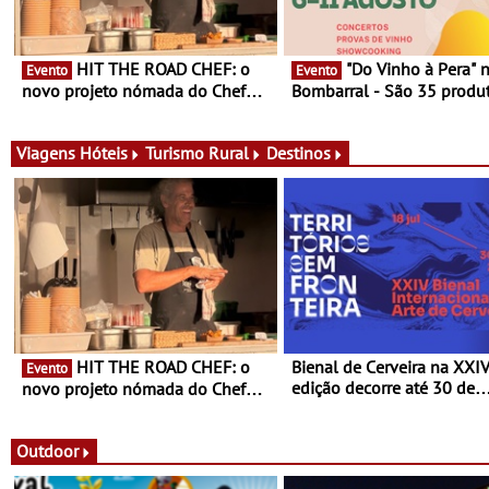
HIT THE ROAD CHEF: o
"Do Vinho à Pera" no
Evento
Evento
novo projeto nómada do Chef
Bombarral - São 35 produt
Nuno Queiroz Ribeiro - Um novo
150 vinhos em prova e sei
conceito gastronómico itinerante
de experiências
que percorre Portugal
Viagens
Hóteis
Turismo Rural
Destinos
HIT THE ROAD CHEF: o
Bienal de Cerveira na XXI
Evento
edição decorre até 30 de
novo projeto nómada do Chef
dezembro - Afirmar a arte
Nuno Queiroz Ribeiro - Um novo
enquanto “Territórios sem
conceito gastronómico itinerante
Fronteira”
que percorre Portugal
Outdoor