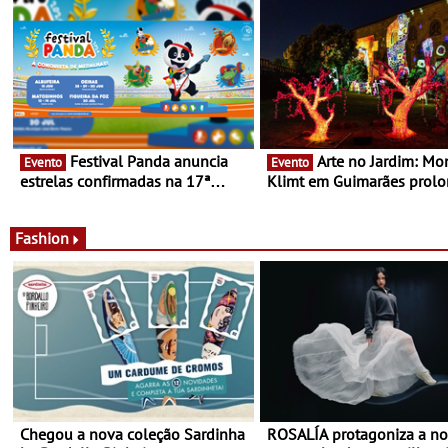
Festival Panda anuncia
Arte no Jardim: Monet &
Evento
Evento
estrelas confirmadas na 17ª
Klimt em Guimarães prol
edição - Entre Junho e Julho pelo
até ao final de Setembro -
país
Experiência luminosa no j
do Museu de Alberto Sam
Fashion
Chegou a nova coleção Sardinha
ROSALÍA protagoniza a n