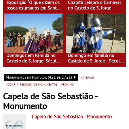
Exposição “O que dizem os
Chapitô celebra o Carnaval
ossos exumados em Santa
no Castelo de S. Jorge
Clara-a-Velha”
Domingos em Família no
Domingo em família no
Castelo de S. Jorge: Século
Castelo de S. Jorge - Século
XVI - Tempo de Mulheres -
XI - Lisboa Fora do Condado
Mulheres do Seu tempo
Monumentos em Portugal (421 de 2721)
anterior
voltar à pesquisa de monumentos
próximo
Capela de São Sebastião -
Monumento
Capela de São Sebastião
- Monumento