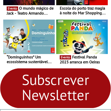
O mundo mágico de
Escola do porto traz magia
Evento
à noite do Mar Shopping
Jack - Teatro Armando
Matosinhos - No sábado,
Cortez até 24 de Março
29 de abril, às 21h00
“Dominguinhos” Um
Festival Panda
Evento
ecossistema sustentável
2023 arranca em Oeiras
para levares contigo aonde
fores - Atelier de Educação
Ambiental nos
“Dominguinhos” de 23 de
abril