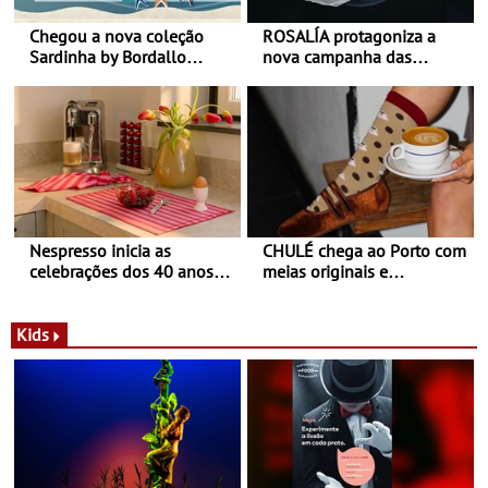
Chegou a nova coleção
ROSALÍA protagoniza a
Sardinha by Bordallo
nova campanha das
Pinheiro
sapatilhas 204L da New
Balance
Nespresso inicia as
CHULÉ chega ao Porto com
celebrações dos 40 anos
meias originais e
com parceria exclusiva com
sustentáveis - A marca
a marca portuguesa Torres
portuguesa inaugurou um
Novas - Edição limitada
espaço no ViaCatarina
Kids
Nespresso x Torres Novas
Shopping