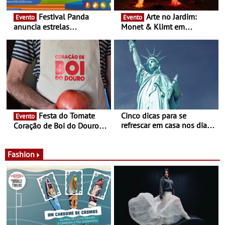
Festival Panda
Arte no Jardim:
Evento
Evento
anuncia estrelas
Monet & Klimt em
confirmadas na 17ª edição
Guimarães prolongada até
- Entre Junho e Julho pelo
ao final de Setembro -
país
Experiência luminosa no
jardim do Museu de
Alberto Sampaio
Festa do Tomate
Cinco dicas para se
Evento
refrescar em casa nos dias
Coração de Boi do Douro -
de calor - Diminuir o
Nos restaurantes da região
desconforto
Agosto é o mês do Tomate
Fashion