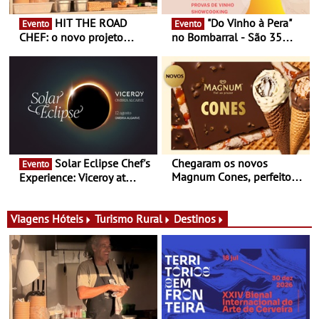
HIT THE ROAD
"Do Vinho à Pera"
Evento
Evento
CHEF: o novo projeto
no Bombarral - São 35
nómada do Chef Nuno
produtores, 150 vinhos em
Queiroz Ribeiro - Um novo
prova e seis dias de
conceito gastronómico
experiências
itinerante que percorre
Portugal
Solar Eclipse Chef's
Chegaram os novos
Evento
Magnum Cones, perfeitos
Experience: Viceroy at
para adoçar o verão
Ombria Algarve reúne chefs
Michelin para uma noite
exclusiva
Viagens
Hóteis
Turismo Rural
Destinos