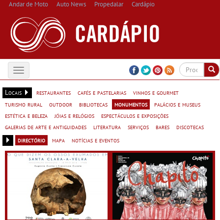
Andar de Moto
Auto News
Propedalar
Cardápio
Toggle
navigation
Locais
restaurantes
cafés e pastelarias
vinhos e gourmet
turismo rural
outdoor
bibliotecas
monumentos
palácios e museus
estética e beleza
jóias e relógios
espectáculos e exposições
galerias de arte e antiguidades
literatura
serviços
bares
discotecas
directório
mapa
notícias e eventos