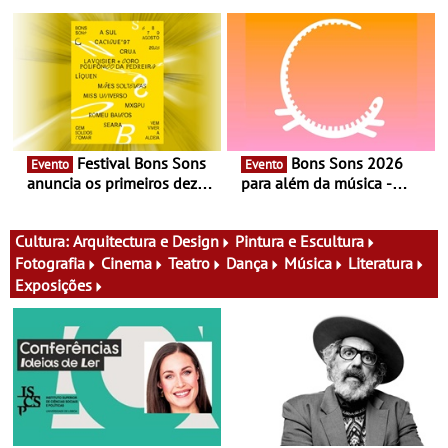
experiência exclusiva de
Cerveira este verão -
vinho, gastronomia e
Documentário, ensaio
música
fílmico e práticas artísticas
Festival Bons Sons
Bons Sons 2026
Evento
Evento
anuncia os primeiros dez
para além da música -
nomes do cartaz
Cinema, conversas,
percursos, oficinas,
atividades para toda a
Cultura:
Arquitectura e Design
Pintura e Escultura
família e muito mais
Fotografia
Cinema
Teatro
Dança
Música
Literatura
Exposições