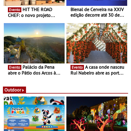
HIT THE ROAD
Bienal de Cerveira na XXIV
Evento
edição decorre até 30 de
CHEF: o novo projeto
dezembro - Afirmar a arte
nómada do Chef Nuno
enquanto “Territórios sem
Queiroz Ribeiro - Um novo
Fronteira”
conceito gastronómico
itinerante que percorre
Portugal
Palácio da Pena
A casa onde nasceu
Evento
Evento
abre o Pátio dos Arcos à
Rui Nabeiro abre as portas
observação do eclipse
ao público nas Festas do
solar
Povo de Campo Maior -
Festas decorrem entre 8 e
Outdoor
16 de agosto