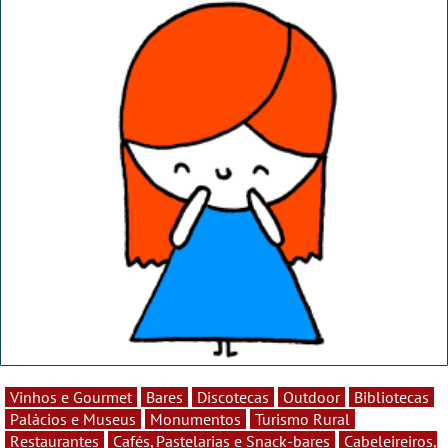
Vinhos e Gourmet
Bares
Discotecas
Outdoor
Bibliotecas
Palácios e Museus
Monumentos
Turismo Rural
Restaurantes
Cafés, Pastelarias e Snack-bares
Cabeleireiros,