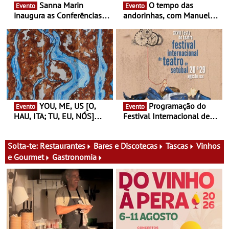
Sanna Marin
O tempo das
Evento
Evento
inaugura as Conferências
andorinhas, com Manuel
Ideias de Ler, em Lisboa -
João Vieira e Corações de
Antiga primeira-ministra da
Atum - Concerto
Finlândia é a convidada da
performance na MAAT
primeira edição do novo
Gallery a 3 de Setembro,
ciclo de debates dedicado
19:30
aos grandes temas do
nosso tempo
YOU, ME, US [O,
Programação do
Evento
Evento
HAU, ITA; TU, EU, NÓS]
Festival Internacional de
Maria Madeira na Fundação
Teatro de Setúbal – XXVIII
Oriente - De 14 de Agosto a
Festa do Teatro - Entre 20 e
13 de Dezembro
29 de Agosto
Solta-te:
Restaurantes
Bares e Discotecas
Tascas
Vinhos
e Gourmet
Gastronomia