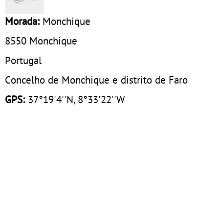
Morada:
Monchique
8550
Monchique
Portugal
Concelho de Monchique e distrito de Faro
GPS:
37°19'4''N, 8°33'22''W