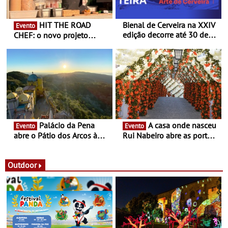
HIT THE ROAD
Bienal de Cerveira na XXIV
Evento
edição decorre até 30 de
CHEF: o novo projeto
dezembro - Afirmar a arte
nómada do Chef Nuno
enquanto “Territórios sem
Queiroz Ribeiro - Um novo
Fronteira”
conceito gastronómico
itinerante que percorre
Portugal
Palácio da Pena
A casa onde nasceu
Evento
Evento
abre o Pátio dos Arcos à
Rui Nabeiro abre as portas
observação do eclipse
ao público nas Festas do
solar
Povo de Campo Maior -
Festas decorrem entre 8 e
Outdoor
16 de agosto