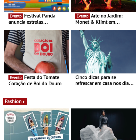
Festival Panda
Arte no Jardim:
Evento
Evento
anuncia estrelas
Monet & Klimt em
confirmadas na 17ª edição
Guimarães prolongada até
- Entre Junho e Julho pelo
ao final de Setembro -
país
Experiência luminosa no
jardim do Museu de
Alberto Sampaio
Festa do Tomate
Cinco dicas para se
Evento
refrescar em casa nos dias
Coração de Boi do Douro -
de calor - Diminuir o
Nos restaurantes da região
desconforto
Agosto é o mês do Tomate
Fashion