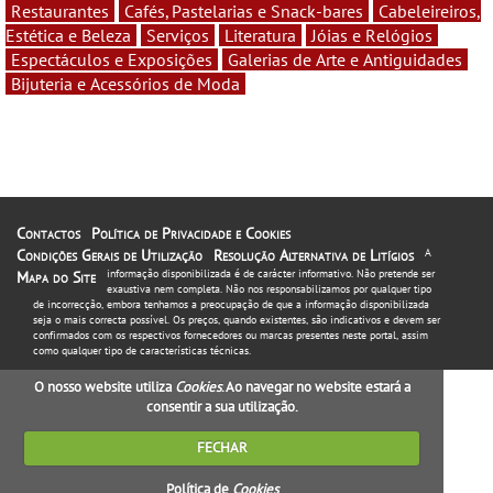
Restaurantes
Cafés, Pastelarias e Snack-bares
Cabeleireiros,
Estética e Beleza
Serviços
Literatura
Jóias e Relógios
Espectáculos e Exposições
Galerias de Arte e Antiguidades
Bijuteria e Acessórios de Moda
Contactos
Política de Privacidade e Cookies
Condições Gerais de Utilização
Resolução Alternativa de Litígios
A
informação disponibilizada é de carácter informativo. Não pretende ser
Mapa do Site
exaustiva nem completa. Não nos responsabilizamos por qualquer tipo
de incorrecção, embora tenhamos a preocupação de que a informação disponibilizada
seja o mais correcta possível. Os preços, quando existentes, são indicativos e devem ser
confirmados com os respectivos fornecedores ou marcas presentes neste portal, assim
como qualquer tipo de características técnicas.
O nosso website utiliza
Cookies
. Ao navegar no website estará a
consentir a sua utilização.
FECHAR
Política de
Cookies