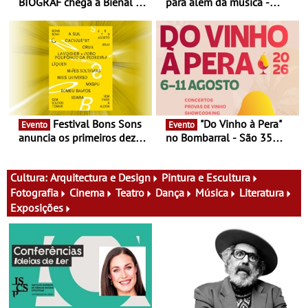
BIOGRAF chega à Bienal de
para além da música -
Cerveira este verão -
Cinema, conversas,
Documentário, ensaio
percursos, oficinas,
fílmico e práticas artísticas
atividades para toda a
família e muito mais
Festival Bons Sons
"Do Vinho à Pera"
Evento
Evento
anuncia os primeiros dez
no Bombarral - São 35
nomes do cartaz
produtores, 150 vinhos em
prova e seis dias de
experiências
Cultura:
Arquitectura e Design
Pintura e Escultura
Fotografia
Cinema
Teatro
Dança
Música
Literatura
Exposições