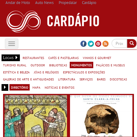
Andar de Moto
Auto News
Propedalar
Cardápio
Toggle
navigation
Locais
restaurantes
cafés e pastelarias
vinhos e gourmet
turismo rural
outdoor
bibliotecas
monumentos
palácios e museus
estética e beleza
jóias e relógios
espectáculos e exposições
galerias de arte e antiguidades
literatura
serviços
bares
discotecas
directório
mapa
notícias e eventos