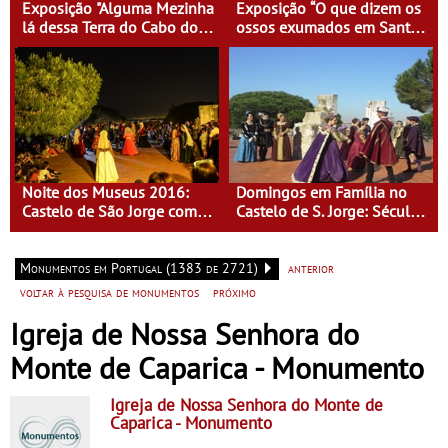
Exposição "Alguma Mezinha
Exposição “O que dizem os
lá dessa Terra do Cabo do
ossos exumados em Santa
Mundo"
Clara-a-Velha”
Noite dos Museus 2016:
Domingos em Família no
Castelo de São Jorge com
Castelo de S. Jorge: Século
entrada gratuita
XVI - Tempo de Mulheres -
Mulheres do Seu tempo
Monumentos em Portugal (1383 de 2721)
anterior
voltar à pesquisa de monumentos
próximo
Igreja de Nossa Senhora do
Monte de Caparica - Monumento
Igreja de Nossa Senhora do Monte de
Caparica
- Monumento