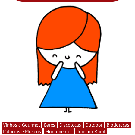
Vinhos e Gourmet
Bares
Discotecas
Outdoor
Bibliotecas
Palácios e Museus
Monumentos
Turismo Rural