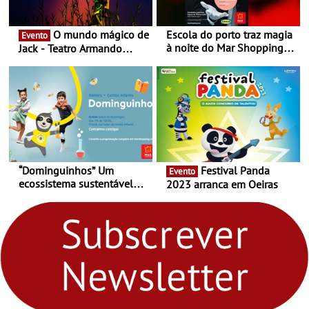
O mundo mágico de
Escola do porto traz magia
Evento
à noite do Mar Shopping
Jack - Teatro Armando
Matosinhos - No sábado,
Cortez até 24 de Março
29 de abril, às 21h00
“Dominguinhos” Um
Festival Panda
Evento
ecossistema sustentável
2023 arranca em Oeiras
para levares contigo aonde
fores - Atelier de Educação
Ambiental nos
“Dominguinhos” de 23 de
abril