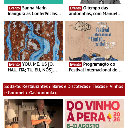
Sanna Marin
O tempo das
Evento
Evento
inaugura as Conferências
andorinhas, com Manuel
Ideias de Ler, em Lisboa -
João Vieira e Corações de
Antiga primeira-ministra da
Atum - Concerto
Finlândia é a convidada da
performance na MAAT
primeira edição do novo
Gallery a 3 de Setembro,
ciclo de debates dedicado
19:30
aos grandes temas do
nosso tempo
YOU, ME, US [O,
Programação do
Evento
Evento
HAU, ITA; TU, EU, NÓS]
Festival Internacional de
Maria Madeira na Fundação
Teatro de Setúbal – XXVIII
Oriente - De 14 de Agosto a
Festa do Teatro - Entre 20 e
13 de Dezembro
29 de Agosto
Solta-te:
Restaurantes
Bares e Discotecas
Tascas
Vinhos
e Gourmet
Gastronomia