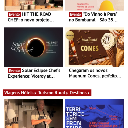
HIT THE ROAD
"Do Vinho à Pera"
Evento
Evento
CHEF: o novo projeto
no Bombarral - São 35
nómada do Chef Nuno
produtores, 150 vinhos em
Queiroz Ribeiro - Um novo
prova e seis dias de
conceito gastronómico
experiências
itinerante que percorre
Portugal
Solar Eclipse Chef's
Chegaram os novos
Evento
Magnum Cones, perfeitos
Experience: Viceroy at
para adoçar o verão
Ombria Algarve reúne chefs
Michelin para uma noite
exclusiva
Viagens
Hóteis
Turismo Rural
Destinos