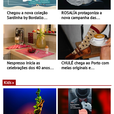
Chegou a nova coleção
ROSALÍA protagoniza a
Sardinha by Bordallo
nova campanha das
Pinheiro
sapatilhas 204L da New
Balance
Nespresso inicia as
CHULÉ chega ao Porto com
celebrações dos 40 anos
meias originais e
com parceria exclusiva com
sustentáveis - A marca
a marca portuguesa Torres
portuguesa inaugurou um
Novas - Edição limitada
espaço no ViaCatarina
Kids
Nespresso x Torres Novas
Shopping