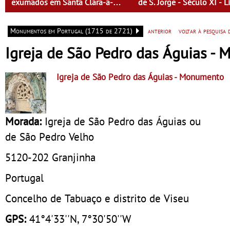
exumados em Santa Clara-a-
de S. Jorge - Século XI - L
Velha”
Fora do Condado
Monumentos em Portugal (1715 de 2721)
anterior
voltar à pesquisa
Igreja de São Pedro das Águias -
Igreja de São Pedro das Águias
- Monumento
Morada:
Igreja de São Pedro das Águias ou
de São Pedro Velho
5120-202
Granjinha
Portugal
Concelho de Tabuaço e distrito de Viseu
GPS:
41°4'33''N, 7°30'50''W