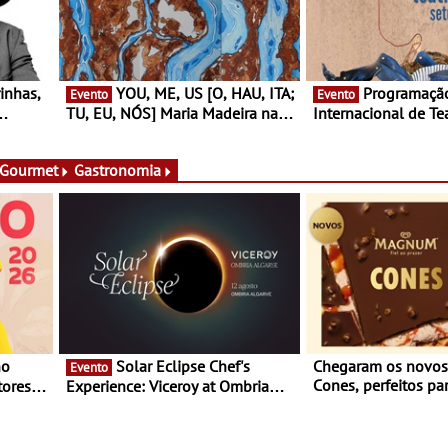
YOU, ME, US [O, HAU, ITA;
Programação do Festival
Evento
Evento
TU, EU, NÓS] Maria Madeira na
Internacional de Te
rto
Fundação Oriente - De 14 de
Setúbal – XXVIII Fe
ery a 3
Agosto a 13 de Dezembro
- Entre 20 e 29 de 
 Gourmet
Gastronomia
Solar Eclipse Chef's
Chegaram os novo
Evento
Cones, perfeitos pa
ores,
Experience: Viceroy at Ombria
verão
s dias
Algarve reúne chefs Michelin
para uma noite exclusiva