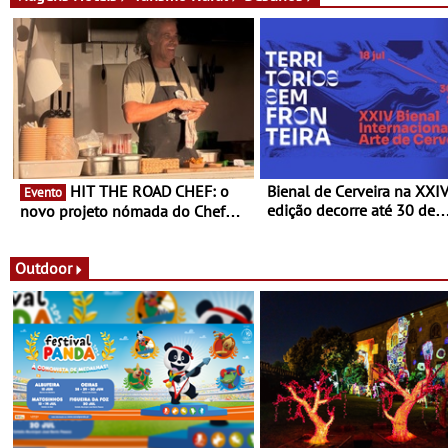
HIT THE ROAD CHEF: o
Bienal de Cerveira na XXI
Evento
edição decorre até 30 de
novo projeto nómada do Chef
dezembro - Afirmar a arte
Nuno Queiroz Ribeiro - Um novo
enquanto “Territórios sem
conceito gastronómico itinerante
Fronteira”
que percorre Portugal
Outdoor