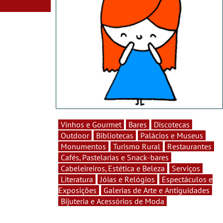
Vinhos e Gourmet
Bares
Discotecas
Outdoor
Bibliotecas
Palácios e Museus
Monumentos
Turismo Rural
Restaurantes
Cafés, Pastelarias e Snack-bares
Cabeleireiros, Estética e Beleza
Serviços
Literatura
Jóias e Relógios
Espectáculos e
Exposições
Galerias de Arte e Antiguidades
Bijuteria e Acessórios de Moda