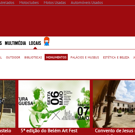
Atrelados
Motoclubes
Motos Usadas
Automóveis Usados
S
MULTIMÉDIA
LOCAIS
al
outdoor
bibliotecas
monumentos
palácios e museus
estética e beleza
stelo
5ª edição do Belém Art Fest
Convento de Jesus