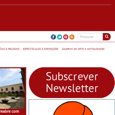
jóias e relógios
espectáculos e exposições
galerias de arte e antiguidades
 reabre com