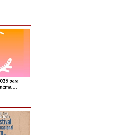
inema,
, oficinas,
 a família e