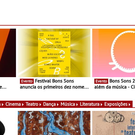
Festival Bons Sons
Bons Sons 2026 para
Evento
Evento
e
anuncia os primeiros dez nomes
além da música - C
do cartaz
conversas, percursos
ico e
atividades para toda
muito mais
a
Cinema
Teatro
Dança
Música
Literatura
Exposições