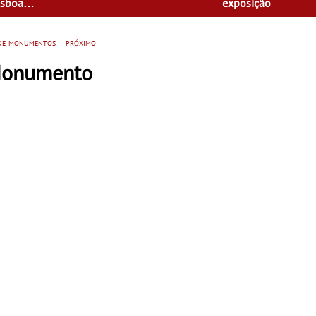
isboa
exposição
 de monumentos
próximo
 Monumento