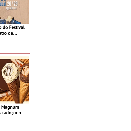
atro de
sta do Teatro
Agosto
s Magnum
ra adoçar o