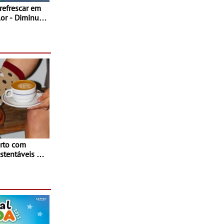
 refrescar em
inuir
rto com
stentáveis - A
inaugurou um
ina Shopping