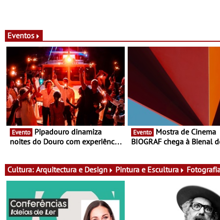
Eventos
Pipadouro dinamiza
Mostra de Cinema
Evento
Evento
noites do Douro com experiência
BIOGRAF chega à Bienal d
exclusiva de vinho, gastronomia
Cerveira este verão -
e música
Documentário, ensaio fílm
práticas artísticas
Cultura:
Arquitectura e Design
Pintura e Escultura
Fotografi