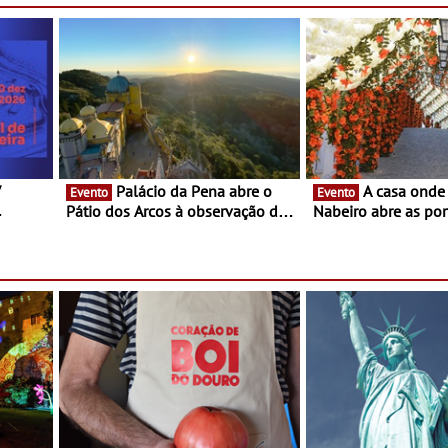
V
Palácio da Pena abre o
A casa onde nasceu Rui
Evento
Evento
Pátio dos Arcos à observação do
Nabeiro abre as por
eclipse solar
público nas Festas
Campo Maior - Fest
entre 8 e 16 de ago