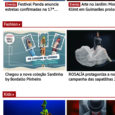
Festival Panda anuncia
Arte no Jardim: Monet &
Evento
Evento
estrelas confirmadas na 17ª
Klimt em Guimarães prol
edição - Entre Junho e Julho pelo
até ao final de Setembro -
país
Experiência luminosa no j
do Museu de Alberto Sam
Fashion
Chegou a nova coleção Sardinha
ROSALÍA protagoniza a n
by Bordallo Pinheiro
campanha das sapatilhas
da New Balance
Kids