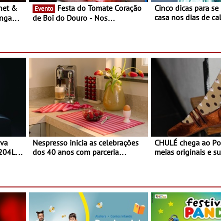
Festa do Tomate Coração
Cinco dicas para se
Evento
casa nos dias de calor - Dim
ongada
de Boi do Douro - Nos
o desconforto
restaurantes da região Agosto é o
ardim
mês do Tomate
paio
ova
Nespresso inicia as celebrações
CHULÉ chega ao Po
 204L
dos 40 anos com parceria
meias originais e su
exclusiva com a marca
marca portuguesa 
portuguesa Torres Novas -
espaço no ViaCatar
Edição limitada Nespresso x
Torres Novas