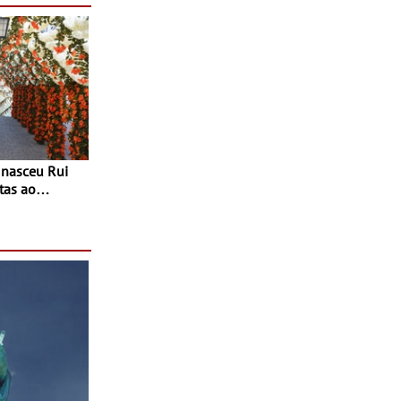
tas ao
 do Povo de
as decorrem
sto