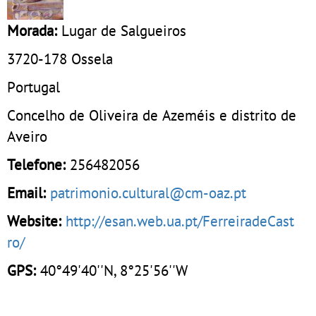
Morada:
Lugar de Salgueiros
3720-178
Ossela
Portugal
Concelho de Oliveira de Azeméis e distrito de
Aveiro
Telefone:
256482056
Email:
patrimonio.cultural@cm-oaz.pt
Website:
http://esan.web.ua.pt/FerreiradeCast
ro/
GPS:
40°49'40''N, 8°25'56''W