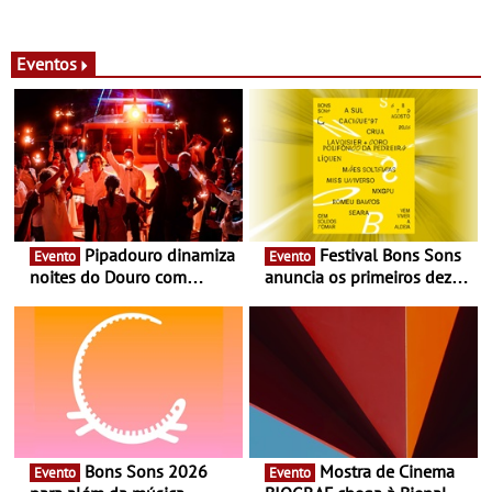
Eventos
Pipadouro dinamiza
Festival Bons Sons
Evento
Evento
noites do Douro com
anuncia os primeiros dez
experiência exclusiva de
nomes do cartaz
vinho, gastronomia e
música
Bons Sons 2026
Mostra de Cinema
Evento
Evento