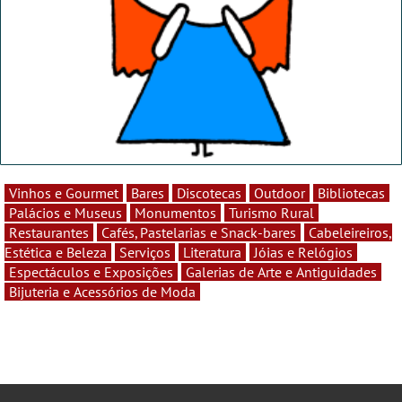
Vinhos e Gourmet
Bares
Discotecas
Outdoor
Bibliotecas
Palácios e Museus
Monumentos
Turismo Rural
Restaurantes
Cafés, Pastelarias e Snack-bares
Cabeleireiros,
Estética e Beleza
Serviços
Literatura
Jóias e Relógios
Espectáculos e Exposições
Galerias de Arte e Antiguidades
Bijuteria e Acessórios de Moda