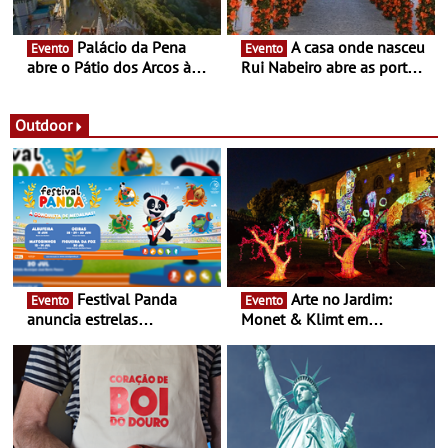
Palácio da Pena
A casa onde nasceu
Evento
Evento
abre o Pátio dos Arcos à
Rui Nabeiro abre as portas
observação do eclipse
ao público nas Festas do
solar
Povo de Campo Maior -
Festas decorrem entre 8 e
Outdoor
16 de agosto
Festival Panda
Arte no Jardim:
Evento
Evento
anuncia estrelas
Monet & Klimt em
confirmadas na 17ª edição
Guimarães prolongada até
- Entre Junho e Julho pelo
ao final de Setembro -
país
Experiência luminosa no
jardim do Museu de
Alberto Sampaio