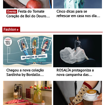
Festa do Tomate
Cinco dicas para se
Evento
refrescar em casa nos dias
Coração de Boi do Douro -
de calor - Diminuir o
Nos restaurantes da região
desconforto
Agosto é o mês do Tomate
Fashion
Chegou a nova coleção
ROSALÍA protagoniza a
Sardinha by Bordallo
nova campanha das
Pinheiro
sapatilhas 204L da New
Balance