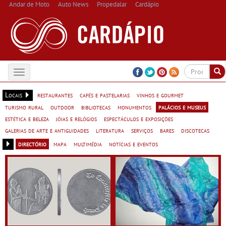
Andar de Moto
Auto News
Propedalar
Cardápio
Toggle
navigation
Locais
restaurantes
cafés e pastelarias
vinhos e gourmet
turismo rural
outdoor
bibliotecas
monumentos
palácios e museus
estética e beleza
jóias e relógios
espectáculos e exposições
galerias de arte e antiguidades
literatura
serviços
bares
discotecas
directório
mapa
multimédia
notícias e eventos