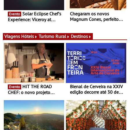
Solar Eclipse Chef's
Chegaram os novos
Evento
Magnum Cones, perfeitos
Experience: Viceroy at
para adoçar o verão
Ombria Algarve reúne chefs
Michelin para uma noite
exclusiva
Viagens
Hóteis
Turismo Rural
Destinos
HIT THE ROAD
Bienal de Cerveira na XXIV
Evento
edição decorre até 30 de
CHEF: o novo projeto
dezembro - Afirmar a arte
nómada do Chef Nuno
enquanto “Territórios sem
Queiroz Ribeiro - Um novo
Fronteira”
conceito gastronómico
itinerante que percorre
Portugal