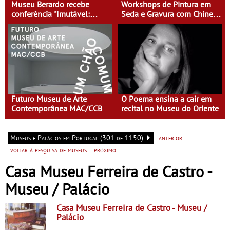
Museu Berardo recebe
Workshops de Pintura em
conferência "Imutável:
Seda e Gravura com Chine
Desenhando História" por
Collé no Museu do Oriente
Chris Lee
Futuro Museu de Arte
O Poema ensina a cair em
Contemporânea MAC/CCB
recital no Museu do Oriente
Museus e Palácios em Portugal (301 de 1150)
anterior
voltar à pesquisa de museus
próximo
Casa Museu Ferreira de Castro -
Museu / Palácio
Casa Museu Ferreira de Castro
- Museu /
Palácio