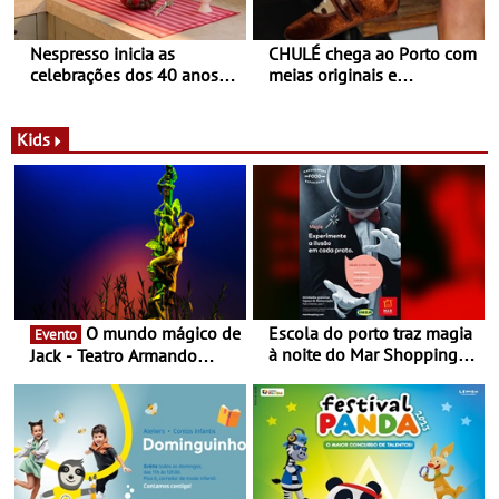
Nespresso inicia as
CHULÉ chega ao Porto com
celebrações dos 40 anos
meias originais e
com parceria exclusiva com
sustentáveis - A marca
a marca portuguesa Torres
portuguesa inaugurou um
Novas - Edição limitada
espaço no ViaCatarina
Kids
Nespresso x Torres Novas
Shopping
O mundo mágico de
Escola do porto traz magia
Evento
à noite do Mar Shopping
Jack - Teatro Armando
Matosinhos - No sábado,
Cortez até 24 de Março
29 de abril, às 21h00