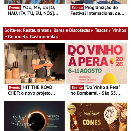
YOU, ME, US [O,
Programação do
Evento
Evento
HAU, ITA; TU, EU, NÓS]
Festival Internacional de
Maria Madeira na Fundação
Teatro de Setúbal – XXVIII
Oriente - De 14 de Agosto a
Festa do Teatro - Entre 20 e
13 de Dezembro
29 de Agosto
Solta-te:
Restaurantes
Bares e Discotecas
Tascas
Vinhos
e Gourmet
Gastronomia
HIT THE ROAD
"Do Vinho à Pera"
Evento
Evento
CHEF: o novo projeto
no Bombarral - São 35
nómada do Chef Nuno
produtores, 150 vinhos em
Queiroz Ribeiro - Um novo
prova e seis dias de
conceito gastronómico
experiências
itinerante que percorre
Portugal