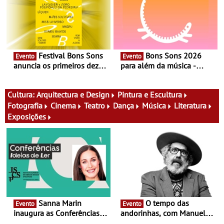
Festival Bons Sons
Bons Sons 2026
Evento
Evento
anuncia os primeiros dez
para além da música -
nomes do cartaz
Cinema, conversas,
percursos, oficinas,
atividades para toda a
Cultura:
Arquitectura e Design
Pintura e Escultura
família e muito mais
Fotografia
Cinema
Teatro
Dança
Música
Literatura
Exposições
Sanna Marin
O tempo das
Evento
Evento
inaugura as Conferências
andorinhas, com Manuel
Ideias de Ler, em Lisboa -
João Vieira e Corações de