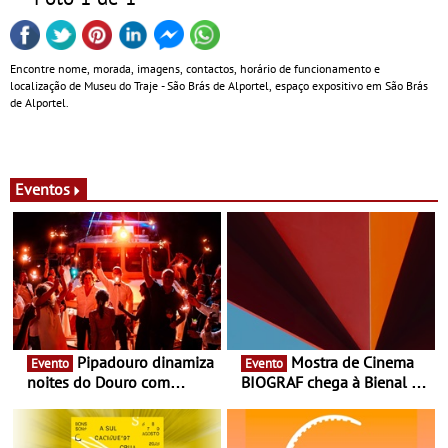
Encontre nome, morada, imagens, contactos, horário de funcionamento e
localização de Museu do Traje - São Brás de Alportel, espaço expositivo em São Brás
de Alportel.
Eventos
Pipadouro dinamiza
Mostra de Cinema
Evento
Evento
noites do Douro com
BIOGRAF chega à Bienal de
experiência exclusiva de
Cerveira este verão -
vinho, gastronomia e
Documentário, ensaio
música
fílmico e práticas artísticas