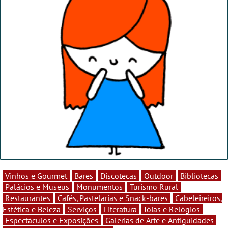
Vinhos e Gourmet
Bares
Discotecas
Outdoor
Bibliotecas
Palácios e Museus
Monumentos
Turismo Rural
Restaurantes
Cafés, Pastelarias e Snack-bares
Cabeleireiros,
Estética e Beleza
Serviços
Literatura
Jóias e Relógios
Espectáculos e Exposições
Galerias de Arte e Antiguidades