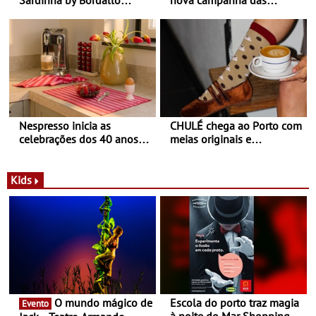
Pinheiro
sapatilhas 204L da New
Balance
Nespresso inicia as
CHULÉ chega ao Porto com
celebrações dos 40 anos
meias originais e
com parceria exclusiva com
sustentáveis - A marca
a marca portuguesa Torres
portuguesa inaugurou um
Novas - Edição limitada
espaço no ViaCatarina
Kids
Nespresso x Torres Novas
Shopping
O mundo mágico de
Escola do porto traz magia
Evento
à noite do Mar Shopping