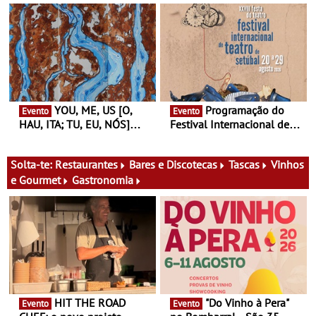
Antiga primeira-ministra da
Atum - Concerto
Finlândia é a convidada da
performance na MAAT
primeira edição do novo
Gallery a 3 de Setembro,
ciclo de debates dedicado
19:30
aos grandes temas do
nosso tempo
YOU, ME, US [O,
Programação do
Evento
Evento
HAU, ITA; TU, EU, NÓS]
Festival Internacional de
Maria Madeira na Fundação
Teatro de Setúbal – XXVIII
Oriente - De 14 de Agosto a
Festa do Teatro - Entre 20 e
13 de Dezembro
29 de Agosto
Solta-te:
Restaurantes
Bares e Discotecas
Tascas
Vinhos
e Gourmet
Gastronomia
HIT THE ROAD
"Do Vinho à Pera"
Evento
Evento