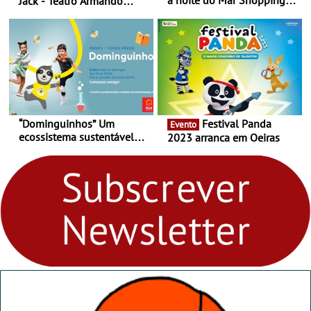
Jack - Teatro Armando
Matosinhos - No sábado,
Cortez até 24 de Março
29 de abril, às 21h00
“Dominguinhos” Um
Festival Panda
Evento
ecossistema sustentável
2023 arranca em Oeiras
para levares contigo aonde
fores - Atelier de Educação
Ambiental nos
“Dominguinhos” de 23 de
abril