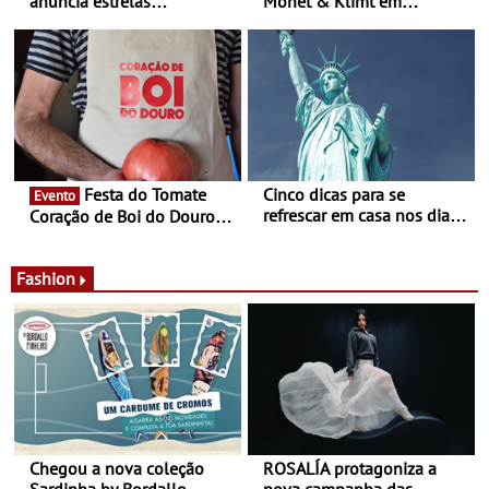
anuncia estrelas
Monet & Klimt em
confirmadas na 17ª edição
Guimarães prolongada até
- Entre Junho e Julho pelo
ao final de Setembro -
país
Experiência luminosa no
jardim do Museu de
Alberto Sampaio
Festa do Tomate
Cinco dicas para se
Evento
refrescar em casa nos dias
Coração de Boi do Douro -
de calor - Diminuir o
Nos restaurantes da região
desconforto
Agosto é o mês do Tomate
Fashion
Chegou a nova coleção
ROSALÍA protagoniza a
Sardinha by Bordallo
nova campanha das