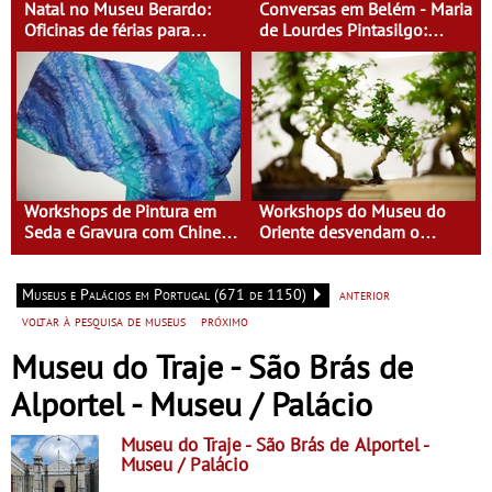
Natal no Museu Berardo:
Conversas em Belém - Maria
Oficinas de férias para
de Lourdes Pintasilgo:
crianças dos 4 aos 13 anos
Mulher de um Tempo Novo
Workshops de Pintura em
Workshops do Museu do
Seda e Gravura com Chine
Oriente desvendam o
Collé no Museu do Oriente
mundo natural
Museus e Palácios em Portugal (671 de 1150)
anterior
voltar à pesquisa de museus
próximo
Museu do Traje - São Brás de
Alportel - Museu / Palácio
Museu do Traje - São Brás de Alportel
-
Museu / Palácio