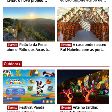
CHEF: o novo projeto
dezembro - Afirmar a arte
nómada do Chef Nuno
enquanto “Territórios sem
Queiroz Ribeiro - Um novo
Fronteira”
conceito gastronómico
itinerante que percorre
Portugal
Palácio da Pena
A casa onde nasceu
Evento
Evento
abre o Pátio dos Arcos à
Rui Nabeiro abre as portas
observação do eclipse
ao público nas Festas do
solar
Povo de Campo Maior -
Festas decorrem entre 8 e
Outdoor
16 de agosto
Festival Panda
Arte no Jardim:
Evento
Evento