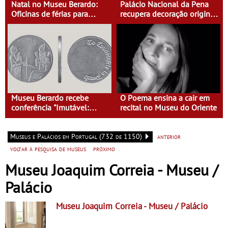
Natal no Museu Berardo:
Palácio Nacional da Pena
Oficinas de férias para
recupera decoração original
crianças dos 4 aos 13 anos
da Sala de Visitas
Museu Berardo recebe
O Poema ensina a cair em
conferência "Imutável:
recital no Museu do Oriente
Desenhando História" por
Chris Lee
Museus e Palácios em Portugal (732 de 1150)
anterior
voltar à pesquisa de museus
próximo
Museu Joaquim Correia - Museu /
Palácio
Museu Joaquim Correia
- Museu / Palácio