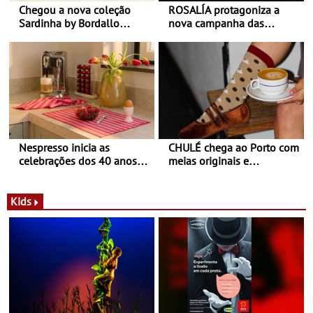
Chegou a nova coleção
ROSALÍA protagoniza a
Sardinha by Bordallo
nova campanha das
Pinheiro
sapatilhas 204L da New
Balance
Nespresso inicia as
CHULÉ chega ao Porto com
celebrações dos 40 anos
meias originais e
com parceria exclusiva com
sustentáveis - A marca
a marca portuguesa Torres
portuguesa inaugurou um
Novas - Edição limitada
espaço no ViaCatarina
Kids
Nespresso x Torres Novas
Shopping