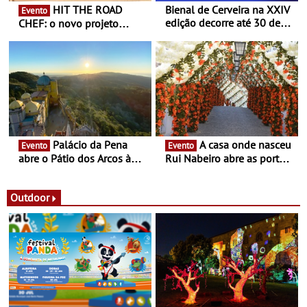
HIT THE ROAD
Bienal de Cerveira na XXIV
Evento
edição decorre até 30 de
CHEF: o novo projeto
dezembro - Afirmar a arte
nómada do Chef Nuno
enquanto “Territórios sem
Queiroz Ribeiro - Um novo
Fronteira”
conceito gastronómico
itinerante que percorre
Portugal
Palácio da Pena
A casa onde nasceu
Evento
Evento
abre o Pátio dos Arcos à
Rui Nabeiro abre as portas
observação do eclipse
ao público nas Festas do
solar
Povo de Campo Maior -
Festas decorrem entre 8 e
Outdoor
16 de agosto