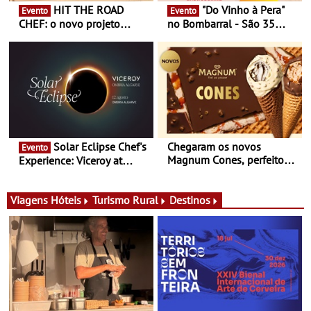
HIT THE ROAD
"Do Vinho à Pera"
Evento
Evento
CHEF: o novo projeto
no Bombarral - São 35
nómada do Chef Nuno
produtores, 150 vinhos em
Queiroz Ribeiro - Um novo
prova e seis dias de
conceito gastronómico
experiências
itinerante que percorre
Portugal
Solar Eclipse Chef's
Chegaram os novos
Evento
Magnum Cones, perfeitos
Experience: Viceroy at
para adoçar o verão
Ombria Algarve reúne chefs
Michelin para uma noite
exclusiva
Viagens
Hóteis
Turismo Rural
Destinos