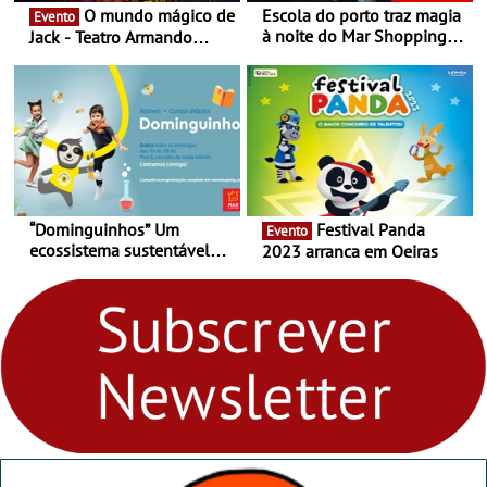
O mundo mágico de
Escola do porto traz magia
Evento
à noite do Mar Shopping
Jack - Teatro Armando
Matosinhos - No sábado,
Cortez até 24 de Março
29 de abril, às 21h00
“Dominguinhos” Um
Festival Panda
Evento
ecossistema sustentável
2023 arranca em Oeiras
para levares contigo aonde
fores - Atelier de Educação
Ambiental nos
“Dominguinhos” de 23 de
abril