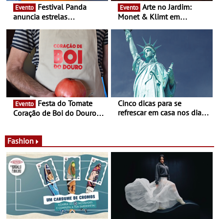
Festival Panda
Arte no Jardim:
Evento
Evento
anuncia estrelas
Monet & Klimt em
confirmadas na 17ª edição
Guimarães prolongada até
- Entre Junho e Julho pelo
ao final de Setembro -
país
Experiência luminosa no
jardim do Museu de
Alberto Sampaio
Festa do Tomate
Cinco dicas para se
Evento
refrescar em casa nos dias
Coração de Boi do Douro -
de calor - Diminuir o
Nos restaurantes da região
desconforto
Agosto é o mês do Tomate
Fashion