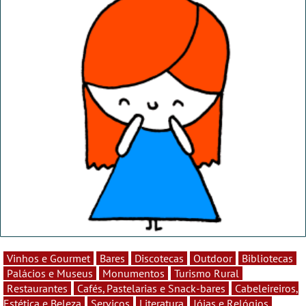
Vinhos e Gourmet
Bares
Discotecas
Outdoor
Bibliotecas
Palácios e Museus
Monumentos
Turismo Rural
Restaurantes
Cafés, Pastelarias e Snack-bares
Cabeleireiros,
Estética e Beleza
Serviços
Literatura
Jóias e Relógios