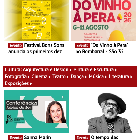
Documentário, ensaio
percursos, oficinas,
fílmico e práticas artísticas
atividades para toda a
família e muito mais
Festival Bons Sons
"Do Vinho à Pera"
Evento
Evento
anuncia os primeiros dez
no Bombarral - São 35
nomes do cartaz
produtores, 150 vinhos em
prova e seis dias de
experiências
Cultura:
Arquitectura e Design
Pintura e Escultura
Fotografia
Cinema
Teatro
Dança
Música
Literatura
Exposições
Sanna Marin
O tempo das
Evento
Evento