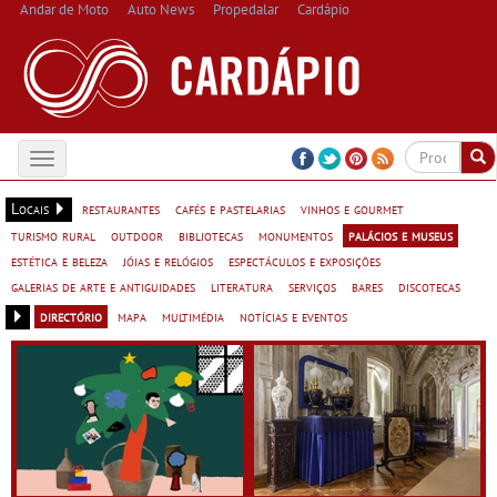
Andar de Moto
Auto News
Propedalar
Cardápio
Toggle
navigation
Locais
restaurantes
cafés e pastelarias
vinhos e gourmet
turismo rural
outdoor
bibliotecas
monumentos
palácios e museus
estética e beleza
jóias e relógios
espectáculos e exposições
galerias de arte e antiguidades
literatura
serviços
bares
discotecas
directório
mapa
multimédia
notícias e eventos