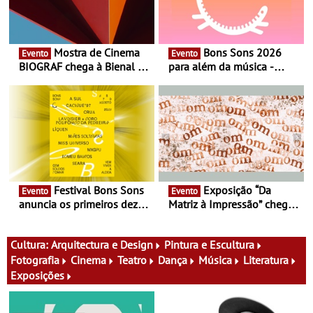
Mostra de Cinema
Bons Sons 2026
Evento
Evento
BIOGRAF chega à Bienal de
para além da música -
Cerveira este verão -
Cinema, conversas,
Documentário, ensaio
percursos, oficinas,
fílmico e práticas artísticas
atividades para toda a
família e muito mais
Festival Bons Sons
Exposição “Da
Evento
Evento
anuncia os primeiros dez
Matriz à Impressão” chega
nomes do cartaz
ao Museu do Oriente - Nem
tudo se faz num clique. A
nova exposição do Museu
Cultura:
Arquitectura e Design
Pintura e Escultura
do Oriente prova-o
Fotografia
Cinema
Teatro
Dança
Música
Literatura
Exposições