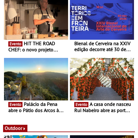
HIT THE ROAD
Bienal de Cerveira na XXIV
Evento
edição decorre até 30 de
CHEF: o novo projeto
dezembro - Afirmar a arte
nómada do Chef Nuno
enquanto “Territórios sem
Queiroz Ribeiro - Um novo
Fronteira”
conceito gastronómico
itinerante que percorre
Portugal
Palácio da Pena
A casa onde nasceu
Evento
Evento
abre o Pátio dos Arcos à
Rui Nabeiro abre as portas
observação do eclipse
ao público nas Festas do
solar
Povo de Campo Maior -
Festas decorrem entre 8 e
Outdoor
16 de agosto