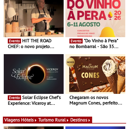
HIT THE ROAD
"Do Vinho à Pera"
Evento
Evento
CHEF: o novo projeto
no Bombarral - São 35
nómada do Chef Nuno
produtores, 150 vinhos em
Queiroz Ribeiro - Um novo
prova e seis dias de
conceito gastronómico
experiências
itinerante que percorre
Portugal
Solar Eclipse Chef's
Chegaram os novos
Evento
Magnum Cones, perfeitos
Experience: Viceroy at
para adoçar o verão
Ombria Algarve reúne chefs
Michelin para uma noite
exclusiva
Viagens
Hóteis
Turismo Rural
Destinos