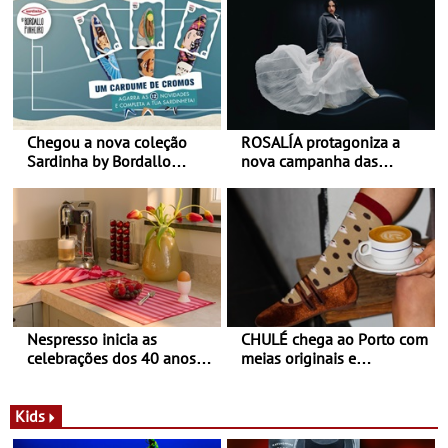
Chegou a nova coleção
ROSALÍA protagoniza a
Sardinha by Bordallo
nova campanha das
Pinheiro
sapatilhas 204L da New
Balance
Nespresso inicia as
CHULÉ chega ao Porto com
celebrações dos 40 anos
meias originais e
com parceria exclusiva com
sustentáveis - A marca
a marca portuguesa Torres
portuguesa inaugurou um
Novas - Edição limitada
espaço no ViaCatarina
Kids
Nespresso x Torres Novas
Shopping