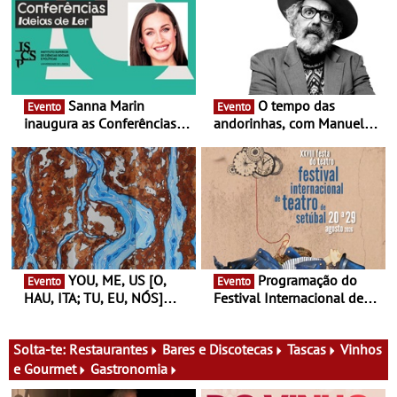
Sanna Marin
O tempo das
Evento
Evento
inaugura as Conferências
andorinhas, com Manuel
Ideias de Ler, em Lisboa -
João Vieira e Corações de
Antiga primeira-ministra da
Atum - Concerto
Finlândia é a convidada da
performance na MAAT
primeira edição do novo
Gallery a 3 de Setembro,
ciclo de debates dedicado
19:30
aos grandes temas do
nosso tempo
YOU, ME, US [O,
Programação do
Evento
Evento
HAU, ITA; TU, EU, NÓS]
Festival Internacional de
Maria Madeira na Fundação
Teatro de Setúbal – XXVIII
Oriente - De 14 de Agosto a
Festa do Teatro - Entre 20 e
13 de Dezembro
29 de Agosto
Solta-te:
Restaurantes
Bares e Discotecas
Tascas
Vinhos
e Gourmet
Gastronomia