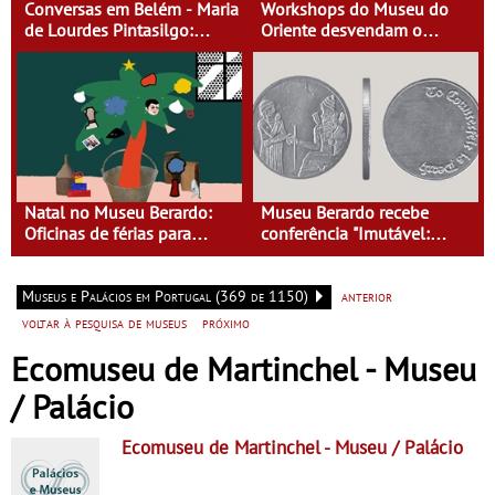
Conversas em Belém - Maria
Workshops do Museu do
de Lourdes Pintasilgo:
Oriente desvendam o
Mulher de um Tempo Novo
mundo natural
Natal no Museu Berardo:
Museu Berardo recebe
Oficinas de férias para
conferência "Imutável:
crianças dos 4 aos 13 anos
Desenhando História" por
Chris Lee
Museus e Palácios em Portugal (369 de 1150)
anterior
voltar à pesquisa de museus
próximo
Ecomuseu de Martinchel - Museu
/ Palácio
Ecomuseu de Martinchel
- Museu / Palácio