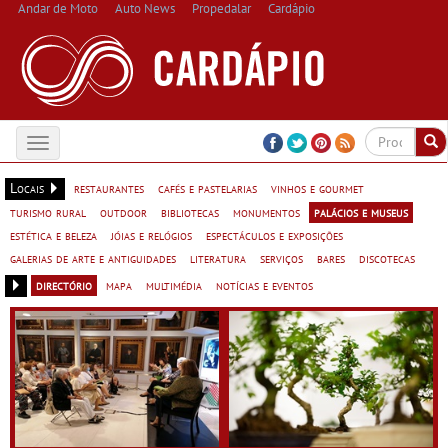
Andar de Moto
Auto News
Propedalar
Cardápio
Toggle
navigation
Locais
restaurantes
cafés e pastelarias
vinhos e gourmet
turismo rural
outdoor
bibliotecas
monumentos
palácios e museus
estética e beleza
jóias e relógios
espectáculos e exposições
galerias de arte e antiguidades
literatura
serviços
bares
discotecas
directório
mapa
multimédia
notícias e eventos