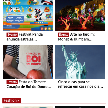
Festival Panda
Arte no Jardim:
Evento
Evento
anuncia estrelas
Monet & Klimt em
confirmadas na 17ª edição
Guimarães prolongada até
- Entre Junho e Julho pelo
ao final de Setembro -
país
Experiência luminosa no
jardim do Museu de
Alberto Sampaio
Festa do Tomate
Cinco dicas para se
Evento
refrescar em casa nos dias
Coração de Boi do Douro -
de calor - Diminuir o
Nos restaurantes da região
desconforto
Agosto é o mês do Tomate
Fashion