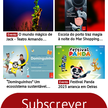
O mundo mágico de
Escola do porto traz magia
Evento
à noite do Mar Shopping
Jack - Teatro Armando
Matosinhos - No sábado,
Cortez até 24 de Março
29 de abril, às 21h00
“Dominguinhos” Um
Festival Panda
Evento
ecossistema sustentável
2023 arranca em Oeiras
para levares contigo aonde
fores - Atelier de Educação
Ambiental nos
“Dominguinhos” de 23 de