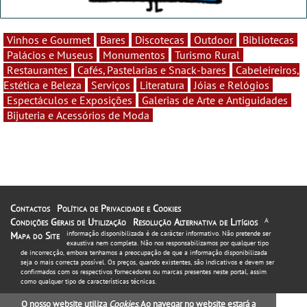
Vinhos e Gourmet
Bares
Discotecas
Outdoor
Bibliotecas
Palácios e Museus
Monumentos
Turismo Rural
Restaurantes
Cafés, Pastelarias e Snack-bares
Cabeleireiros,
Estética e Beleza
Serviços
Literatura
Jóias e Relógios
Espectáculos e Exposições
Galerias de Arte e Antiguidades
Bijuteria e Acessórios de Moda
Contactos
Política de Privacidade e Cookies
Condições Gerais de Utilização
Resolução Alternativa de Litígios
A
informação disponibilizada é de carácter informativo. Não pretende ser
Mapa do Site
exaustiva nem completa. Não nos responsabilizamos por qualquer tipo
de incorrecção, embora tenhamos a preocupação de que a informação disponibilizada
seja o mais correcta possível. Os preços, quando existentes, são indicativos e devem ser
confirmados com os respectivos fornecedores ou marcas presentes neste portal, assim
como qualquer tipo de características técnicas.
O nosso website utiliza
Cookies
. Ao navegar no website estará a