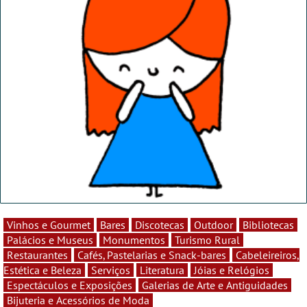
Vinhos e Gourmet
Bares
Discotecas
Outdoor
Bibliotecas
Palácios e Museus
Monumentos
Turismo Rural
Restaurantes
Cafés, Pastelarias e Snack-bares
Cabeleireiros,
Estética e Beleza
Serviços
Literatura
Jóias e Relógios
Espectáculos e Exposições
Galerias de Arte e Antiguidades
Bijuteria e Acessórios de Moda