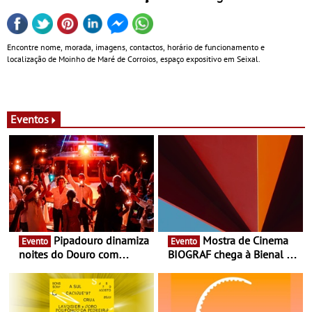
Encontre nome, morada, imagens, contactos, horário de funcionamento e
localização de Moinho de Maré de Corroios, espaço expositivo em Seixal.
Eventos
Pipadouro dinamiza
Mostra de Cinema
Evento
Evento
noites do Douro com
BIOGRAF chega à Bienal de
experiência exclusiva de
Cerveira este verão -
vinho, gastronomia e
Documentário, ensaio
música
fílmico e práticas artísticas