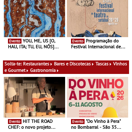
Finlândia é a convidada da
performance na MAAT
primeira edição do novo
Gallery a 3 de Setembro,
ciclo de debates dedicado
19:30
aos grandes temas do
nosso tempo
YOU, ME, US [O,
Programação do
Evento
Evento
HAU, ITA; TU, EU, NÓS]
Festival Internacional de
Maria Madeira na Fundação
Teatro de Setúbal – XXVIII
Oriente - De 14 de Agosto a
Festa do Teatro - Entre 20 e
13 de Dezembro
29 de Agosto
Solta-te:
Restaurantes
Bares e Discotecas
Tascas
Vinhos
e Gourmet
Gastronomia
HIT THE ROAD
"Do Vinho à Pera"
Evento
Evento
CHEF: o novo projeto
no Bombarral - São 35