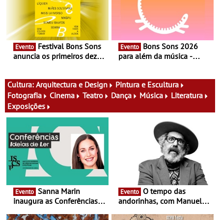
Festival Bons Sons
Bons Sons 2026
Evento
Evento
anuncia os primeiros dez
para além da música -
nomes do cartaz
Cinema, conversas,
percursos, oficinas,
atividades para toda a
Cultura:
Arquitectura e Design
Pintura e Escultura
família e muito mais
Fotografia
Cinema
Teatro
Dança
Música
Literatura
Exposições
Sanna Marin
O tempo das
Evento
Evento
inaugura as Conferências
andorinhas, com Manuel
Ideias de Ler, em Lisboa -
João Vieira e Corações de
Antiga primeira-ministra da
Atum - Concerto