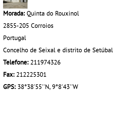
Morada:
Quinta do Rouxinol
2855-205
Corroios
Portugal
Concelho de Seixal e distrito de Setúbal
Telefone:
211974326
Fax:
212225301
GPS:
38°38'55''N, 9°8'43''W