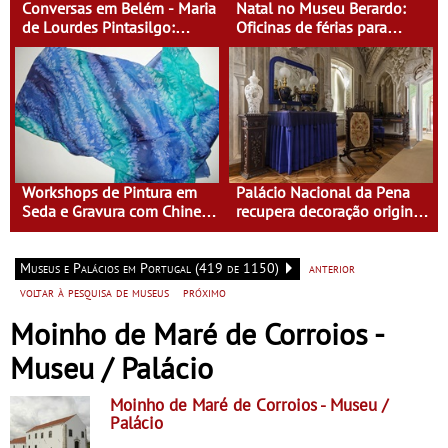
Conversas em Belém - Maria
Natal no Museu Berardo:
de Lourdes Pintasilgo:
Oficinas de férias para
Mulher de um Tempo Novo
crianças dos 4 aos 13 anos
Workshops de Pintura em
Palácio Nacional da Pena
Seda e Gravura com Chine
recupera decoração original
Collé no Museu do Oriente
da Sala de Visitas
Museus e Palácios em Portugal (419 de 1150)
anterior
voltar à pesquisa de museus
próximo
Moinho de Maré de Corroios -
Museu / Palácio
Moinho de Maré de Corroios
- Museu /
Palácio