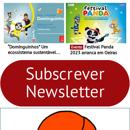
Matosinhos - No sábado,
Cortez até 24 de Março
29 de abril, às 21h00
“Dominguinhos” Um
Festival Panda
Evento
ecossistema sustentável
2023 arranca em Oeiras
para levares contigo aonde
fores - Atelier de Educação
Ambiental nos
“Dominguinhos” de 23 de
abril