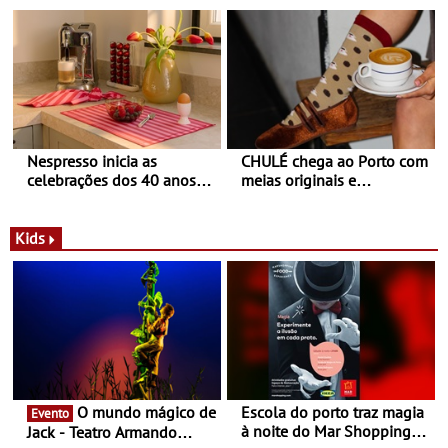
Pinheiro
sapatilhas 204L da New
Balance
Nespresso inicia as
CHULÉ chega ao Porto com
celebrações dos 40 anos
meias originais e
com parceria exclusiva com
sustentáveis - A marca
a marca portuguesa Torres
portuguesa inaugurou um
Novas - Edição limitada
espaço no ViaCatarina
Kids
Nespresso x Torres Novas
Shopping
O mundo mágico de
Escola do porto traz magia
Evento
à noite do Mar Shopping
Jack - Teatro Armando