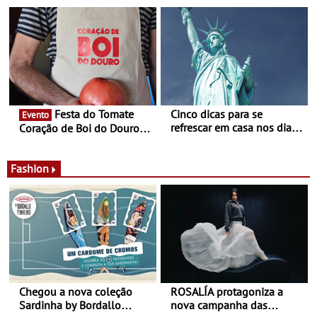
confirmadas na 17ª edição
Guimarães prolongada até
- Entre Junho e Julho pelo
ao final de Setembro -
país
Experiência luminosa no
jardim do Museu de
Alberto Sampaio
Festa do Tomate
Cinco dicas para se
Evento
refrescar em casa nos dias
Coração de Boi do Douro -
de calor - Diminuir o
Nos restaurantes da região
desconforto
Agosto é o mês do Tomate
Fashion
Chegou a nova coleção
ROSALÍA protagoniza a
Sardinha by Bordallo
nova campanha das