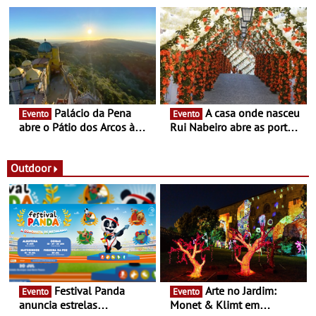
dezembro - Afirmar a arte
nómada do Chef Nuno
enquanto “Territórios sem
Queiroz Ribeiro - Um novo
Fronteira”
conceito gastronómico
itinerante que percorre
Portugal
Palácio da Pena
A casa onde nasceu
Evento
Evento
abre o Pátio dos Arcos à
Rui Nabeiro abre as portas
observação do eclipse
ao público nas Festas do
solar
Povo de Campo Maior -
Festas decorrem entre 8 e
Outdoor
16 de agosto
Festival Panda
Arte no Jardim:
Evento
Evento
anuncia estrelas
Monet & Klimt em