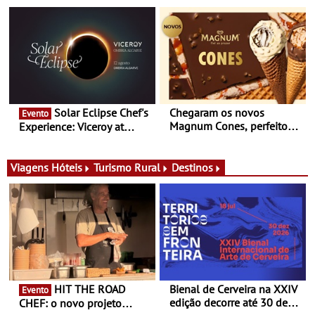
nómada do Chef Nuno
produtores, 150 vinhos em
Queiroz Ribeiro - Um novo
prova e seis dias de
conceito gastronómico
experiências
itinerante que percorre
Portugal
Solar Eclipse Chef's
Chegaram os novos
Evento
Magnum Cones, perfeitos
Experience: Viceroy at
para adoçar o verão
Ombria Algarve reúne chefs
Michelin para uma noite
exclusiva
Viagens
Hóteis
Turismo Rural
Destinos
HIT THE ROAD
Bienal de Cerveira na XXIV
Evento
edição decorre até 30 de
CHEF: o novo projeto