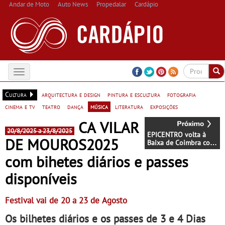
Andar de Moto
Auto News
Propedalar
Cardápio
Toggle
navigation
Cultura
arquitectura e design
pintura e escultura
fotografia
cinema e tv
teatro
dança
música
literatura
exposições
CA VILAR
20/8/2025 a 23/8/2025
EPICENTRO volta à
DE MOUROS2025
Baixa de Coimbra com
concertos e
com bihetes diários e passes
residências
disponíveis
Festival vai de 20 a 23 de Agosto
Os bilhetes diários e os passes de 3 e 4 Dias