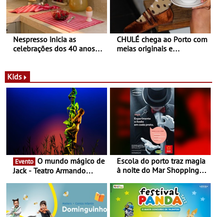
Nespresso inicia as
CHULÉ chega ao Porto com
celebrações dos 40 anos
meias originais e
com parceria exclusiva com
sustentáveis - A marca
a marca portuguesa Torres
portuguesa inaugurou um
Novas - Edição limitada
espaço no ViaCatarina
Kids
Nespresso x Torres Novas
Shopping
O mundo mágico de
Escola do porto traz magia
Evento
à noite do Mar Shopping
Jack - Teatro Armando
Matosinhos - No sábado,
Cortez até 24 de Março
29 de abril, às 21h00