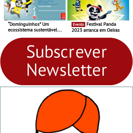
“Dominguinhos” Um
Festival Panda
Evento
ecossistema sustentável
2023 arranca em Oeiras
para levares contigo aonde
fores - Atelier de Educação
Ambiental nos
“Dominguinhos” de 23 de
abril