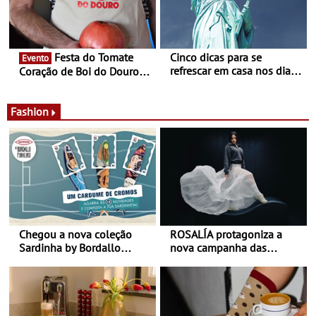
Festa do Tomate
Cinco dicas para se
Evento
refrescar em casa nos dias
Coração de Boi do Douro -
de calor - Diminuir o
Nos restaurantes da região
desconforto
Agosto é o mês do Tomate
Fashion
Chegou a nova coleção
ROSALÍA protagoniza a
Sardinha by Bordallo
nova campanha das
Pinheiro
sapatilhas 204L da New
Balance