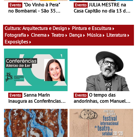
"Do Vinho à Pera"
JULIA MESTRE na
Evento
Evento
no Bombarral - São 35
Casa Capitão no dia 13 de
produtores, 150 vinhos em
Agosto
prova e seis dias de
experiências
Cultura:
Arquitectura e Design
Pintura e Escultura
Fotografia
Cinema
Teatro
Dança
Música
Literatura
Exposições
Sanna Marin
O tempo das
Evento
Evento
inaugura as Conferências
andorinhas, com Manuel
Ideias de Ler, em Lisboa -
João Vieira e Corações de
Antiga primeira-ministra da
Atum - Concerto
Finlândia é a convidada da
performance na MAAT
primeira edição do novo
Gallery a 3 de Setembro,
ciclo de debates dedicado
19:30
aos grandes temas do