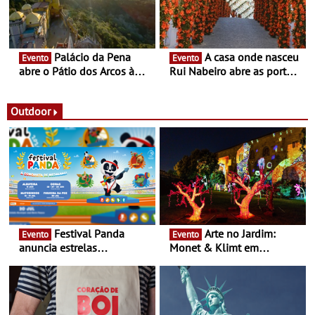
Palácio da Pena
A casa onde nasceu
Evento
Evento
abre o Pátio dos Arcos à
Rui Nabeiro abre as portas
observação do eclipse
ao público nas Festas do
solar
Povo de Campo Maior -
Festas decorrem entre 8 e
Outdoor
16 de agosto
Festival Panda
Arte no Jardim:
Evento
Evento
anuncia estrelas
Monet & Klimt em
confirmadas na 17ª edição
Guimarães prolongada até
- Entre Junho e Julho pelo
ao final de Setembro -
país
Experiência luminosa no
jardim do Museu de
Alberto Sampaio