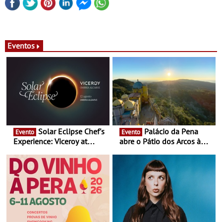
Eventos
Solar Eclipse Chef's
Palácio da Pena
Evento
Evento
Experience: Viceroy at
abre o Pátio dos Arcos à
Ombria Algarve reúne chefs
observação do eclipse
Michelin para uma noite
solar
exclusiva