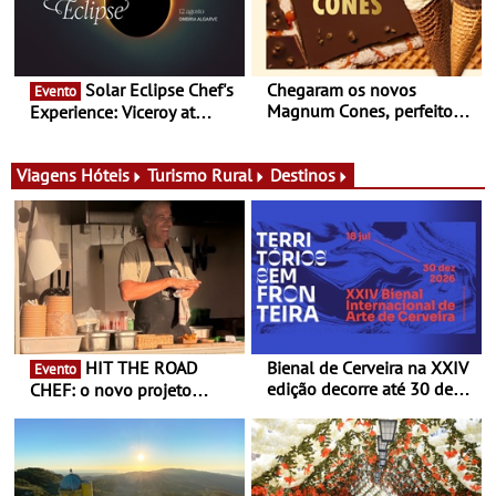
Solar Eclipse Chef's
Chegaram os novos
Evento
Magnum Cones, perfeitos
Experience: Viceroy at
para adoçar o verão
Ombria Algarve reúne chefs
Michelin para uma noite
exclusiva
Viagens
Hóteis
Turismo Rural
Destinos
HIT THE ROAD
Bienal de Cerveira na XXIV
Evento
edição decorre até 30 de
CHEF: o novo projeto
dezembro - Afirmar a arte
nómada do Chef Nuno
enquanto “Territórios sem
Queiroz Ribeiro - Um novo
Fronteira”
conceito gastronómico
itinerante que percorre
Portugal