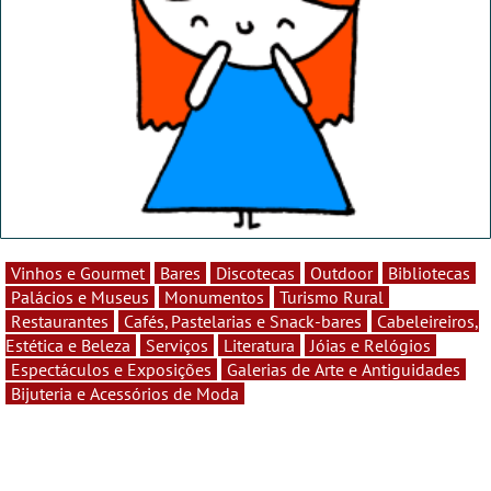
Vinhos e Gourmet
Bares
Discotecas
Outdoor
Bibliotecas
Palácios e Museus
Monumentos
Turismo Rural
Restaurantes
Cafés, Pastelarias e Snack-bares
Cabeleireiros,
Estética e Beleza
Serviços
Literatura
Jóias e Relógios
Espectáculos e Exposições
Galerias de Arte e Antiguidades
Bijuteria e Acessórios de Moda