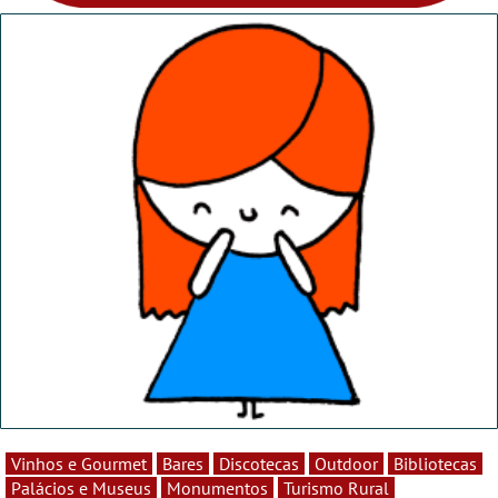
Vinhos e Gourmet
Bares
Discotecas
Outdoor
Bibliotecas
Palácios e Museus
Monumentos
Turismo Rural