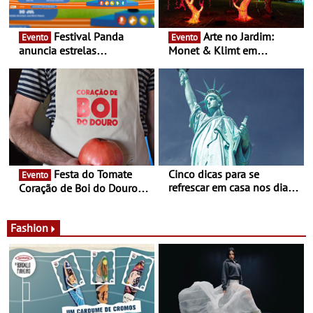
Festival Panda
Arte no Jardim:
Evento
Evento
anuncia estrelas
Monet & Klimt em
confirmadas na 17ª edição
Guimarães prolongada até
- Entre Junho e Julho pelo
ao final de Setembro -
país
Experiência luminosa no
jardim do Museu de
Alberto Sampaio
Festa do Tomate
Cinco dicas para se
Evento
refrescar em casa nos dias
Coração de Boi do Douro -
de calor - Diminuir o
Nos restaurantes da região
desconforto
Agosto é o mês do Tomate
Fashion