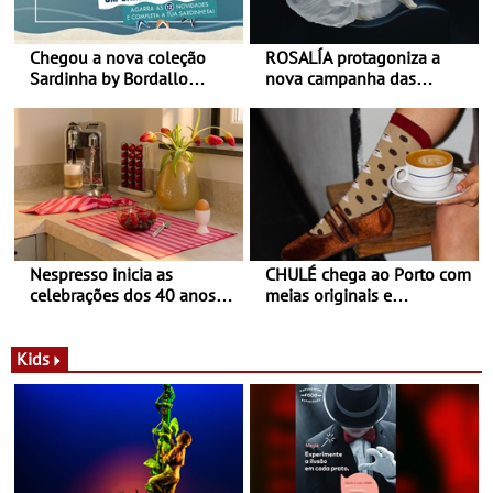
Chegou a nova coleção
ROSALÍA protagoniza a
Sardinha by Bordallo
nova campanha das
Pinheiro
sapatilhas 204L da New
Balance
Nespresso inicia as
CHULÉ chega ao Porto com
celebrações dos 40 anos
meias originais e
com parceria exclusiva com
sustentáveis - A marca
a marca portuguesa Torres
portuguesa inaugurou um
Novas - Edição limitada
espaço no ViaCatarina
Kids
Nespresso x Torres Novas
Shopping