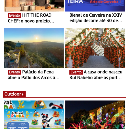
HIT THE ROAD
Bienal de Cerveira na XXIV
Evento
edição decorre até 30 de
CHEF: o novo projeto
dezembro - Afirmar a arte
nómada do Chef Nuno
enquanto “Territórios sem
Queiroz Ribeiro - Um novo
Fronteira”
conceito gastronómico
itinerante que percorre
Portugal
Palácio da Pena
A casa onde nasceu
Evento
Evento
abre o Pátio dos Arcos à
Rui Nabeiro abre as portas
observação do eclipse
ao público nas Festas do
solar
Povo de Campo Maior -
Festas decorrem entre 8 e
Outdoor
16 de agosto