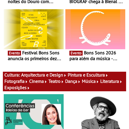
noites do Douro com
BIOGRAF chega à Bienal de
experiência exclusiva de
Cerveira este verão -
vinho, gastronomia e
Documentário, ensaio
música
fílmico e práticas artísticas
Festival Bons Sons
Bons Sons 2026
Evento
Evento
anuncia os primeiros dez
para além da música -
nomes do cartaz
Cinema, conversas,
percursos, oficinas,
atividades para toda a
Cultura:
Arquitectura e Design
Pintura e Escultura
família e muito mais
Fotografia
Cinema
Teatro
Dança
Música
Literatura
Exposições