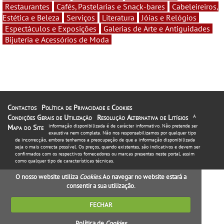
Restaurantes
Cafés, Pastelarias e Snack-bares
Cabeleireiros,
Estética e Beleza
Serviços
Literatura
Jóias e Relógios
Espectáculos e Exposições
Galerias de Arte e Antiguidades
Bijuteria e Acessórios de Moda
Contactos
Política de Privacidade e Cookies
Condições Gerais de Utilização
Resolução Alternativa de Litígios
A
informação disponibilizada é de carácter informativo. Não pretende ser
Mapa do Site
exaustiva nem completa. Não nos responsabilizamos por qualquer tipo
de incorrecção, embora tenhamos a preocupação de que a informação disponibilizada
seja o mais correcta possível. Os preços, quando existentes, são indicativos e devem ser
confirmados com os respectivos fornecedores ou marcas presentes neste portal, assim
como qualquer tipo de características técnicas.
O nosso website utiliza
Cookies
. Ao navegar no website estará a
consentir a sua utilização.
FECHAR
Política de
Cookies