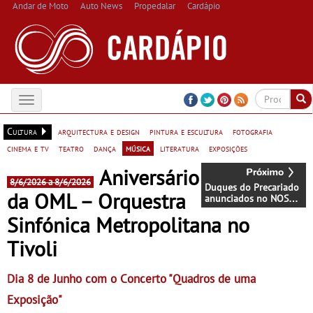
Andar de Moto
Auto News
Propedalar
Cardápio
Toggle
navigation
Cultura
arquitectura e design
pintura e escultura
fotografia
cinema e tv
teatro
dança
música
literatura
exposições
Aniversário
8/6/2026 a 8/6/2026
Duques do Precariado
da OML – Orquestra
anunciados no NOS
Alive 2026
Sinfónica Metropolitana no
Tivoli
Dia 8 de Junho com o Concerto "Quadros de uma
Exposição"