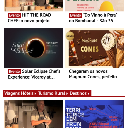
HIT THE ROAD
"Do Vinho à Pera"
Evento
Evento
CHEF: o novo projeto
no Bombarral - São 35
nómada do Chef Nuno
produtores, 150 vinhos em
Queiroz Ribeiro - Um novo
prova e seis dias de
conceito gastronómico
experiências
itinerante que percorre
Portugal
Solar Eclipse Chef's
Chegaram os novos
Evento
Magnum Cones, perfeitos
Experience: Viceroy at
para adoçar o verão
Ombria Algarve reúne chefs
Michelin para uma noite
exclusiva
Viagens
Hóteis
Turismo Rural
Destinos