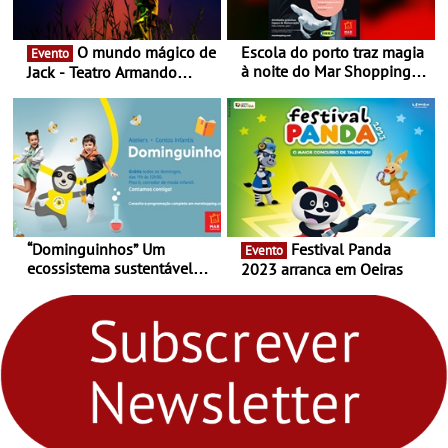
O mundo mágico de
Escola do porto traz magia
Evento
à noite do Mar Shopping
Jack - Teatro Armando
Matosinhos - No sábado,
Cortez até 24 de Março
29 de abril, às 21h00
“Dominguinhos” Um
Festival Panda
Evento
ecossistema sustentável
2023 arranca em Oeiras
para levares contigo aonde
fores - Atelier de Educação
Ambiental nos
“Dominguinhos” de 23 de
abril