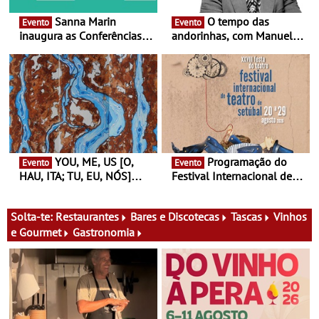
Sanna Marin
O tempo das
Evento
Evento
inaugura as Conferências
andorinhas, com Manuel
Ideias de Ler, em Lisboa -
João Vieira e Corações de
Antiga primeira-ministra da
Atum - Concerto
Finlândia é a convidada da
performance na MAAT
primeira edição do novo
Gallery a 3 de Setembro,
ciclo de debates dedicado
19:30
aos grandes temas do
nosso tempo
YOU, ME, US [O,
Programação do
Evento
Evento
HAU, ITA; TU, EU, NÓS]
Festival Internacional de
Maria Madeira na Fundação
Teatro de Setúbal – XXVIII
Oriente - De 14 de Agosto a
Festa do Teatro - Entre 20 e
13 de Dezembro
29 de Agosto
Solta-te:
Restaurantes
Bares e Discotecas
Tascas
Vinhos
e Gourmet
Gastronomia