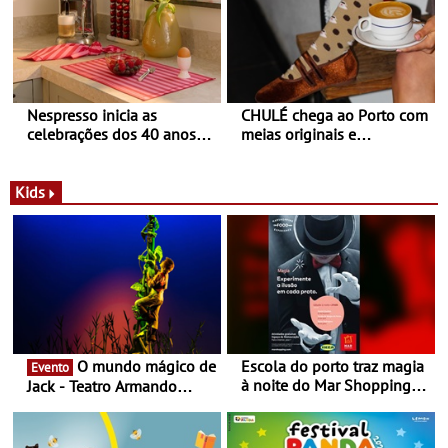
Nespresso inicia as
CHULÉ chega ao Porto com
celebrações dos 40 anos
meias originais e
com parceria exclusiva com
sustentáveis - A marca
a marca portuguesa Torres
portuguesa inaugurou um
Novas - Edição limitada
espaço no ViaCatarina
Kids
Nespresso x Torres Novas
Shopping
O mundo mágico de
Escola do porto traz magia
Evento
à noite do Mar Shopping
Jack - Teatro Armando
Matosinhos - No sábado,
Cortez até 24 de Março
29 de abril, às 21h00