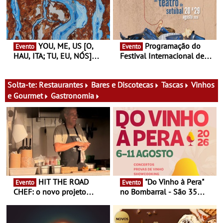
ciclo de debates dedicado
19:30
aos grandes temas do
nosso tempo
YOU, ME, US [O,
Programação do
Evento
Evento
HAU, ITA; TU, EU, NÓS]
Festival Internacional de
Maria Madeira na Fundação
Teatro de Setúbal – XXVIII
Oriente - De 14 de Agosto a
Festa do Teatro - Entre 20 e
13 de Dezembro
29 de Agosto
Solta-te:
Restaurantes
Bares e Discotecas
Tascas
Vinhos
e Gourmet
Gastronomia
HIT THE ROAD
"Do Vinho à Pera"
Evento
Evento
CHEF: o novo projeto
no Bombarral - São 35
nómada do Chef Nuno
produtores, 150 vinhos em
Queiroz Ribeiro - Um novo
prova e seis dias de
conceito gastronómico
experiências