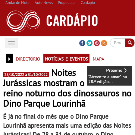
Andar de Moto
Auto News
Propedalar
Cardápio
Toggle
navigation
directório
notícias e eventos
mapa
Noites
28/10/2022 a 31/10/2022
“Atreve-te a amar” na
Jurássicas mostram o
28.ª edição
EXPONOIVOS®
reino noturno dos dinossauros no
Dino Parque Lourinhã
É já no final do mês que o Dino Parque
Lourinhã apresenta mais uma edição das Noites
Jurássicas! De 28 a 31 de outubro, o Dino