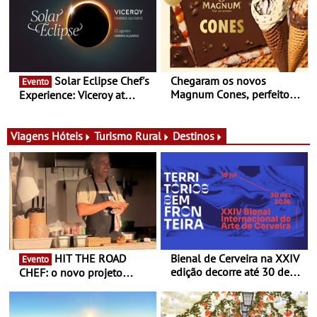
itinerante que percorre
Portugal
Solar Eclipse Chef's
Chegaram os novos
Evento
Magnum Cones, perfeitos
Experience: Viceroy at
para adoçar o verão
Ombria Algarve reúne chefs
Michelin para uma noite
exclusiva
Viagens
Hóteis
Turismo Rural
Destinos
HIT THE ROAD
Bienal de Cerveira na XXIV
Evento
edição decorre até 30 de
CHEF: o novo projeto
dezembro - Afirmar a arte
nómada do Chef Nuno
enquanto “Territórios sem
Queiroz Ribeiro - Um novo
Fronteira”
conceito gastronómico