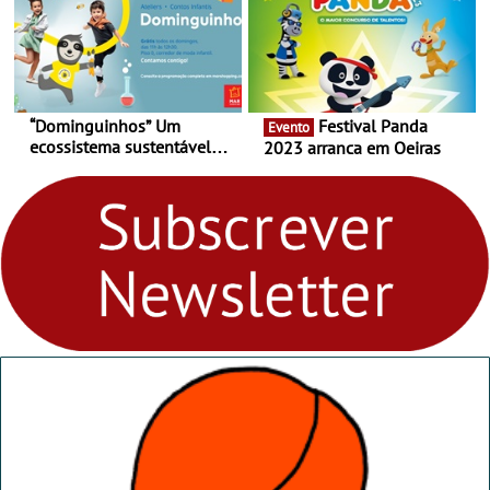
“Dominguinhos” Um
Festival Panda
Evento
ecossistema sustentável
2023 arranca em Oeiras
para levares contigo aonde
fores - Atelier de Educação
Ambiental nos
“Dominguinhos” de 23 de
abril