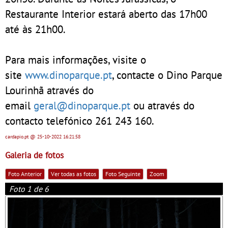
Restaurante Interior estará aberto das 17h00
até às 21h00.
Para mais informações, visite o
site
www.dinoparque.pt
, contacte o Dino Parque
Lourinhã através do
email
geral@dinoparque.pt
ou através do
contacto telefónico 261 243 160.
cardapio.pt
@ 25-10-2022
16:21:58
Galeria de fotos
Foto Anterior
Ver todas as fotos
Foto Seguinte
Zoom
Foto 1 de 6