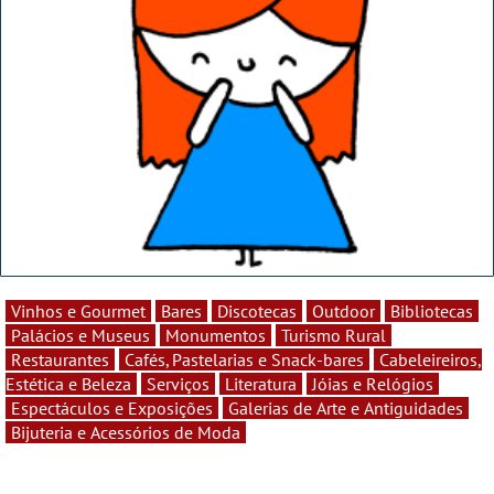
Vinhos e Gourmet
Bares
Discotecas
Outdoor
Bibliotecas
Palácios e Museus
Monumentos
Turismo Rural
Restaurantes
Cafés, Pastelarias e Snack-bares
Cabeleireiros,
Estética e Beleza
Serviços
Literatura
Jóias e Relógios
Espectáculos e Exposições
Galerias de Arte e Antiguidades
Bijuteria e Acessórios de Moda