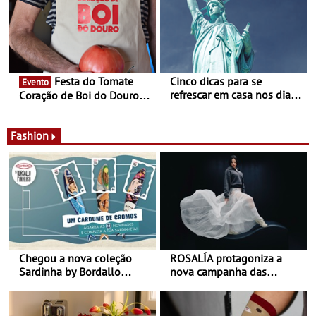
jardim do Museu de
Alberto Sampaio
Festa do Tomate
Cinco dicas para se
Evento
refrescar em casa nos dias
Coração de Boi do Douro -
de calor - Diminuir o
Nos restaurantes da região
desconforto
Agosto é o mês do Tomate
Fashion
Chegou a nova coleção
ROSALÍA protagoniza a
Sardinha by Bordallo
nova campanha das
Pinheiro
sapatilhas 204L da New
Balance