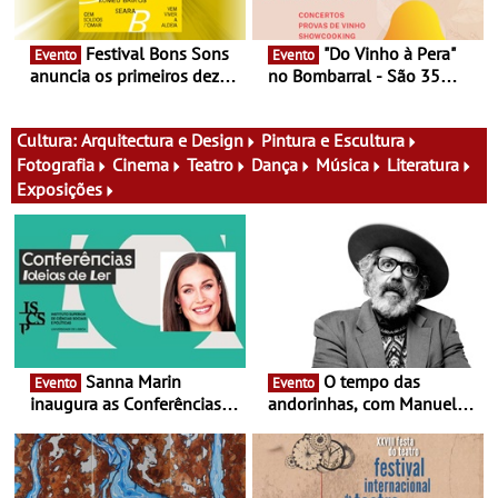
Festival Bons Sons
"Do Vinho à Pera"
Evento
Evento
anuncia os primeiros dez
no Bombarral - São 35
nomes do cartaz
produtores, 150 vinhos em
prova e seis dias de
experiências
Cultura:
Arquitectura e Design
Pintura e Escultura
Fotografia
Cinema
Teatro
Dança
Música
Literatura
Exposições
Sanna Marin
O tempo das
Evento
Evento
inaugura as Conferências
andorinhas, com Manuel
Ideias de Ler, em Lisboa -
João Vieira e Corações de
Antiga primeira-ministra da
Atum - Concerto
Finlândia é a convidada da
performance na MAAT
primeira edição do novo
Gallery a 3 de Setembro,