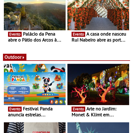
itinerante que percorre
Portugal
Palácio da Pena
A casa onde nasceu
Evento
Evento
abre o Pátio dos Arcos à
Rui Nabeiro abre as portas
observação do eclipse
ao público nas Festas do
solar
Povo de Campo Maior -
Festas decorrem entre 8 e
Outdoor
16 de agosto
Festival Panda
Arte no Jardim:
Evento
Evento
anuncia estrelas
Monet & Klimt em
confirmadas na 17ª edição
Guimarães prolongada até
- Entre Junho e Julho pelo
ao final de Setembro -
país
Experiência luminosa no