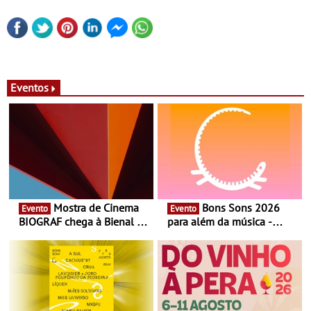
Eventos
Mostra de Cinema
Bons Sons 2026
Evento
Evento
BIOGRAF chega à Bienal de
para além da música -
Cerveira este verão -
Cinema, conversas,
Documentário, ensaio
percursos, oficinas,
fílmico e práticas artísticas
atividades para toda a
família e muito mais