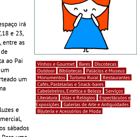
spaço irá
,18 e 23,
 entre as
 de
ta ao Pai
Vinhos e Gourmet
Bares
Discotecas
m um
Outdoor
Bibliotecas
Palácios e Museus
Monumentos
Turismo Rural
Restaurantes
orteado um
Cafés, Pastelarias e Snack-bares
uma
Cabeleireiros, Estética e Beleza
Serviços
Literatura
Jóias e Relógios
Espectáculos e
Exposições
Galerias de Arte e Antiguidades
 luzes e
Bijuteria e Acessórios de Moda
mercial,
aos sábados
. Para uma