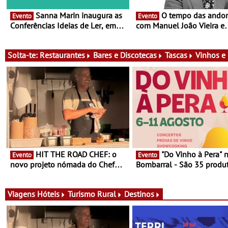
Sanna Marin inaugura as
O tempo das andorinhas,
Evento
Evento
Conferências Ideias de Ler, em
com Manuel João Vieira e
Lisboa - Antiga primeira-ministra
Corações de Atum - Conce
da Finlândia é a convidada da
performance na MAAT Gall
primeira edição do novo ciclo de
de Setembro, 19:30
Solta-te:
Restaurantes
Bares e Discotecas
Tascas
Vinhos e
debates dedicado aos grandes
temas do nosso tempo
HIT THE ROAD CHEF: o
"Do Vinho à Pera" no
Evento
Evento
novo projeto nómada do Chef
Bombarral - São 35 produt
Nuno Queiroz Ribeiro - Um novo
150 vinhos em prova e sei
conceito gastronómico itinerante
de experiências
que percorre Portugal
Viagens
Hóteis
Turismo Rural
Destinos