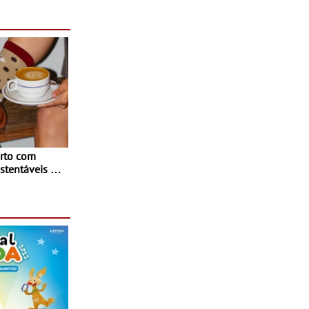
rto com
stentáveis - A
inaugurou um
ina Shopping