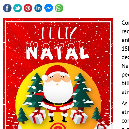
Co
rec
en
15
de
Na
pe
bi
at
As 
at
co
e 