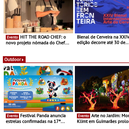
HIT THE ROAD CHEF: o
Bienal de Cerveira na XXI
Evento
edição decorre até 30 de
novo projeto nómada do Chef
dezembro - Afirmar a arte
Nuno Queiroz Ribeiro - Um novo
enquanto “Territórios sem
conceito gastronómico itinerante
Fronteira”
que percorre Portugal
Outdoor
Festival Panda anuncia
Arte no Jardim: Monet &
Evento
Evento
estrelas confirmadas na 17ª
Klimt em Guimarães prol
edição - Entre Junho e Julho pelo
até ao final de Setembro -