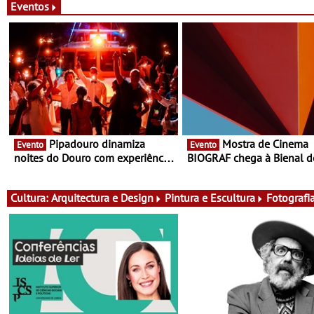
Eventos
Pipadouro dinamiza
Mostra de Cinema
Evento
Evento
noites do Douro com experiência
BIOGRAF chega à Bienal d
exclusiva de vinho, gastronomia
Cerveira este verão -
e música
Documentário, ensaio fílm
práticas artísticas
Cultura:
Arquitectura e Design
Pintura e Escultura
Fotografi