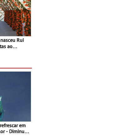
tas ao
 do Povo de
as decorrem
sto
 refrescar em
inuir