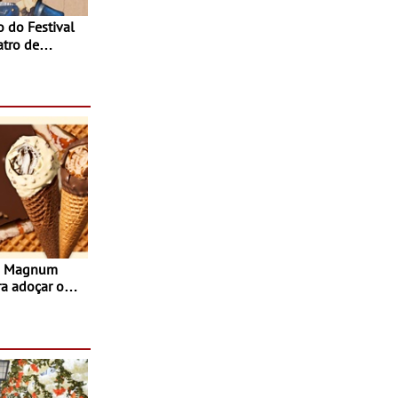
atro de
sta do Teatro
Agosto
s Magnum
ra adoçar o