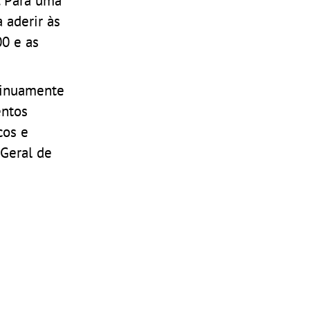
 aderir às
00 e as
tinuamente
entos
cos e
 Geral de