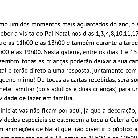
mo um dos momentos mais aguardados do ano, o e
eber a visita do Pai Natal nos dias 1,3,4,8,10,11,17
tre as 11h00 e as 13h00 e também durante a tarde,
h00 e as 19h00. Nesta galeria, entre os dias 1 e 15
zembro, todas as crianças poderão deixar a sua car
tal e terão direto a uma resposta, juntamente co
queno mimo! De todas as cartas recebidas, será s
lhete familiar (dois adultos e duas crianças) para 
ividade de lazer em família.
iniciativas não ficam por aqui, já que a decoração,
ividades especiais se estendem a toda a Galeria Co
m animações de Natal que irão divertir o público 
domingos até ao dia 18, entre as 15h00 e as 19h00