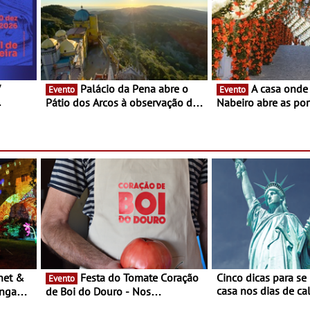
V
Palácio da Pena abre o
A casa onde nasceu Rui
Evento
Evento
Pátio dos Arcos à observação do
Nabeiro abre as por
eclipse solar
público nas Festas
Campo Maior - Fest
entre 8 e 16 de ago
Festa do Tomate Coração
Cinco dicas para se
Evento
casa nos dias de calor - Dim
ongada
de Boi do Douro - Nos
o desconforto
restaurantes da região Agosto é o