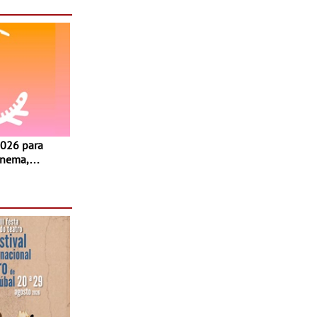
inema,
, oficinas,
 a família e