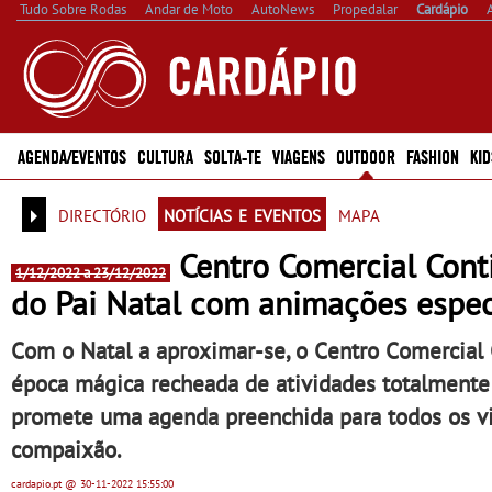
Tudo Sobre Rodas
Andar de Moto
AutoNews
Propedalar
Cardápio
AGENDA/EVENTOS
CULTURA
SOLTA-TE
VIAGENS
OUTDOOR
FASHION
KID
directório
notícias e eventos
mapa
Centro Comercial Conti
1/12/2022 a 23/12/2022
do Pai Natal com animações espec
Com o Natal a aproximar-se, o Centro Comercial 
época mágica recheada de atividades totalmente g
promete uma agenda preenchida para todos os visi
compaixão.
cardapio.pt
@ 30-11-2022
15:55:00