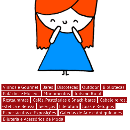
Vinhos e Gourmet
Bares
Discotecas
Outdoor
Bibliotecas
Palácios e Museus
Monumentos
Turismo Rural
Restaurantes
Cafés, Pastelarias e Snack-bares
Cabeleireiros,
Estética e Beleza
Serviços
Literatura
Jóias e Relógios
Espectáculos e Exposições
Galerias de Arte e Antiguidades
Bijuteria e Acessórios de Moda