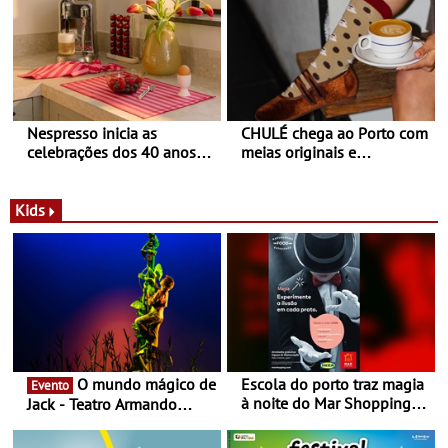
Nespresso inicia as
CHULÉ chega ao Porto com
celebrações dos 40 anos
meias originais e
com parceria exclusiva com
sustentáveis - A marca
a marca portuguesa Torres
portuguesa inaugurou um
Novas - Edição limitada
espaço no ViaCatarina
Kids
Nespresso x Torres Novas
Shopping
O mundo mágico de
Escola do porto traz magia
Evento
à noite do Mar Shopping
Jack - Teatro Armando
Matosinhos - No sábado,
Cortez até 24 de Março
29 de abril, às 21h00