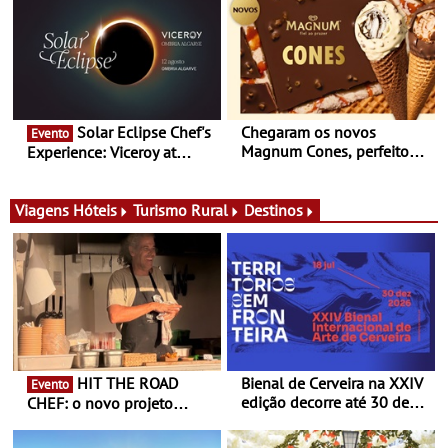
conceito gastronómico
experiências
itinerante que percorre
Portugal
Solar Eclipse Chef's
Chegaram os novos
Evento
Magnum Cones, perfeitos
Experience: Viceroy at
para adoçar o verão
Ombria Algarve reúne chefs
Michelin para uma noite
exclusiva
Viagens
Hóteis
Turismo Rural
Destinos
HIT THE ROAD
Bienal de Cerveira na XXIV
Evento
edição decorre até 30 de
CHEF: o novo projeto
dezembro - Afirmar a arte
nómada do Chef Nuno
enquanto “Territórios sem
Queiroz Ribeiro - Um novo