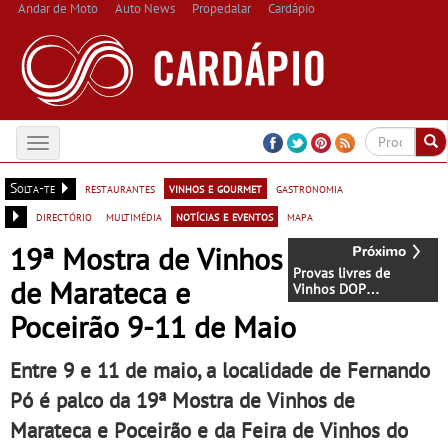
Andar de Moto
Auto News
Propedalar
Cardápio
Toggle
navigation
Solta-te
restaurantes
vinhos e gourmet
gastronomia
directório
multimédia
notícias e eventos
mapa
19ª Mostra de Vinhos
Provas livres de
de Marateca e
Vinhos DOP
"Madeirense" e IGP
Poceirão 9-11 de Maio
"Terras Madeirenses"
Entre 9 e 11 de maio, a localidade de Fernando
Pó é palco da 19ª Mostra de Vinhos de
Marateca e Poceirão e da Feira de Vinhos do