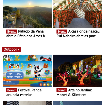
Fronteira”
conceito gastronómico
itinerante que percorre
Portugal
Palácio da Pena
A casa onde nasceu
Evento
Evento
abre o Pátio dos Arcos à
Rui Nabeiro abre as portas
observação do eclipse
ao público nas Festas do
solar
Povo de Campo Maior -
Festas decorrem entre 8 e
Outdoor
16 de agosto
Festival Panda
Arte no Jardim:
Evento
Evento
anuncia estrelas
Monet & Klimt em
confirmadas na 17ª edição
Guimarães prolongada até
- Entre Junho e Julho pelo
ao final de Setembro -