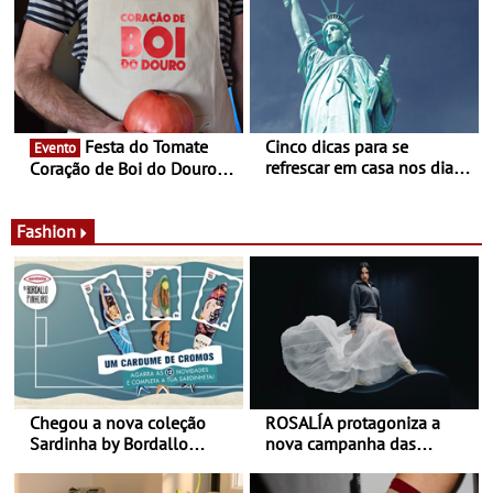
país
Experiência luminosa no
jardim do Museu de
Alberto Sampaio
Festa do Tomate
Cinco dicas para se
Evento
refrescar em casa nos dias
Coração de Boi do Douro -
de calor - Diminuir o
Nos restaurantes da região
desconforto
Agosto é o mês do Tomate
Fashion
Chegou a nova coleção
ROSALÍA protagoniza a
Sardinha by Bordallo
nova campanha das
Pinheiro
sapatilhas 204L da New
Balance