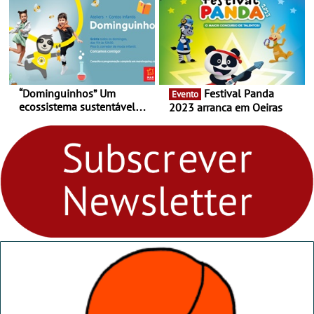
“Dominguinhos” Um
Festival Panda
Evento
ecossistema sustentável
2023 arranca em Oeiras
para levares contigo aonde
fores - Atelier de Educação
Ambiental nos
“Dominguinhos” de 23 de
abril