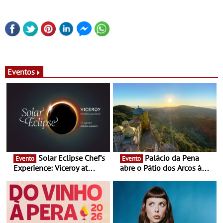
Eventos
Solar Eclipse Chef's
Palácio da Pena
Evento
Evento
Experience: Viceroy at
abre o Pátio dos Arcos à
Ombria Algarve reúne chefs
observação do eclipse
Michelin para uma noite
solar
exclusiva