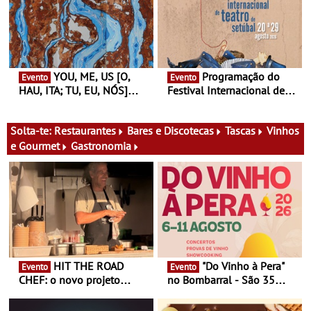
primeira edição do novo
Gallery a 3 de Setembro,
ciclo de debates dedicado
19:30
aos grandes temas do
nosso tempo
YOU, ME, US [O,
Programação do
Evento
Evento
HAU, ITA; TU, EU, NÓS]
Festival Internacional de
Maria Madeira na Fundação
Teatro de Setúbal – XXVIII
Oriente - De 14 de Agosto a
Festa do Teatro - Entre 20 e
13 de Dezembro
29 de Agosto
Solta-te:
Restaurantes
Bares e Discotecas
Tascas
Vinhos
e Gourmet
Gastronomia
HIT THE ROAD
"Do Vinho à Pera"
Evento
Evento
CHEF: o novo projeto
no Bombarral - São 35
nómada do Chef Nuno
produtores, 150 vinhos em
Queiroz Ribeiro - Um novo
prova e seis dias de