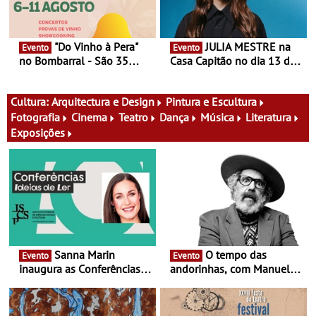
"Do Vinho à Pera"
JULIA MESTRE na
Evento
Evento
no Bombarral - São 35
Casa Capitão no dia 13 de
produtores, 150 vinhos em
Agosto
prova e seis dias de
experiências
Cultura:
Arquitectura e Design
Pintura e Escultura
Fotografia
Cinema
Teatro
Dança
Música
Literatura
Exposições
Sanna Marin
O tempo das
Evento
Evento
inaugura as Conferências
andorinhas, com Manuel
Ideias de Ler, em Lisboa -
João Vieira e Corações de
Antiga primeira-ministra da
Atum - Concerto
Finlândia é a convidada da
performance na MAAT