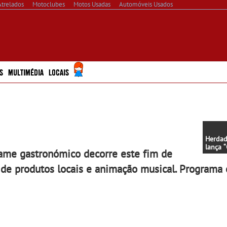
Atrelados
Motoclubes
Motos Usadas
Automóveis Usados
S
MULTIMÉDIA
LOCAIS
Herdad
lança 
tame gastronómico decorre este fim de
Branco
 de produtos locais e animação musical. Programa