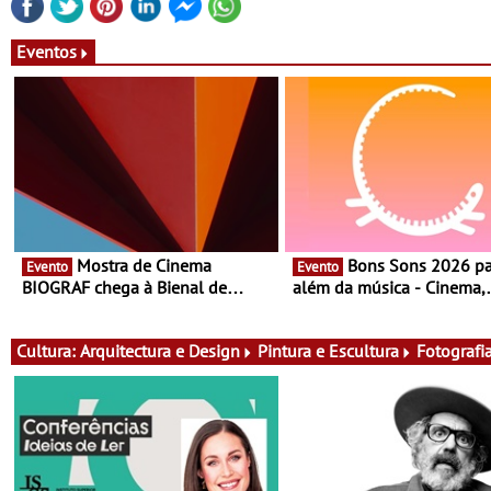
Eventos
Mostra de Cinema
Bons Sons 2026 para
Evento
Evento
BIOGRAF chega à Bienal de
além da música - Cinema,
Cerveira este verão -
conversas, percursos, ofici
Documentário, ensaio fílmico e
atividades para toda a famí
práticas artísticas
muito mais
Cultura:
Arquitectura e Design
Pintura e Escultura
Fotografi