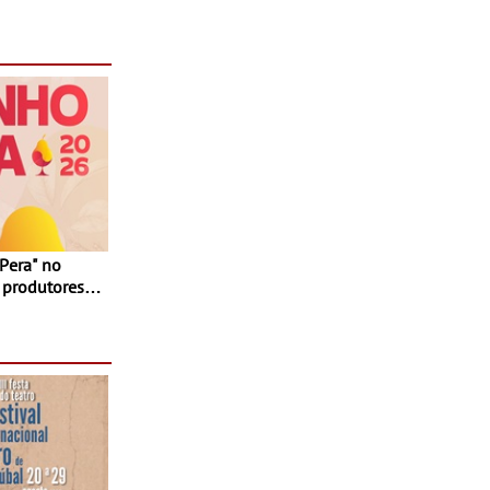
 produtores,
 e seis dias