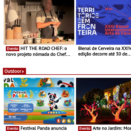
HIT THE ROAD CHEF: o
Bienal de Cerveira na XXI
Evento
edição decorre até 30 de
novo projeto nómada do Chef
dezembro - Afirmar a arte
Nuno Queiroz Ribeiro - Um novo
enquanto “Territórios sem
conceito gastronómico itinerante
Fronteira”
que percorre Portugal
Outdoor
Festival Panda anuncia
Arte no Jardim: Monet &
Evento
Evento