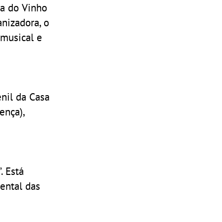
ra do Vinho
nizadora, o
 musical e
enil da Casa
ença),
. Está
iental das