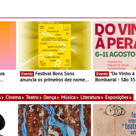
Festival Bons Sons
"Do Vinho à Pera" no
Evento
Evento
anuncia os primeiros dez nomes
Bombarral - São 35
nas,
do cartaz
150 vinhos em prova
lia e
de experiências
a
Cinema
Teatro
Dança
Música
Literatura
Exposições