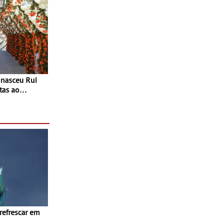
tas ao
 do Povo de
as decorrem
sto
 refrescar em