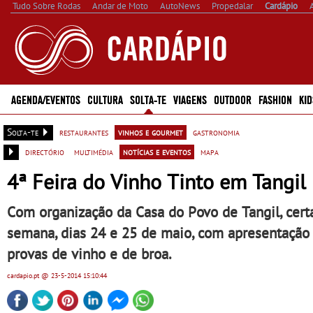
Tudo Sobre Rodas
Andar de Moto
AutoNews
Propedalar
Cardápio
AGENDA/EVENTOS
CULTURA
SOLTA-TE
VIAGENS
OUTDOOR
FASHION
KID
Solta-te
restaurantes
vinhos e gourmet
gastronomia
directório
multimédia
notícias e eventos
mapa
4ª Feira do Vinho Tinto em Tangil
Com organização da Casa do Povo de Tangil, cer
semana, dias 24 e 25 de maio, com apresentação
provas de vinho e de broa.
cardapio.pt
@ 23-5-2014
15:10:44