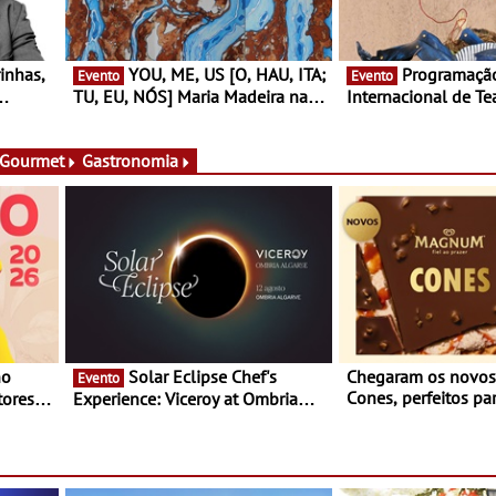
YOU, ME, US [O, HAU, ITA;
Programação do Festival
Evento
Evento
TU, EU, NÓS] Maria Madeira na
Internacional de Te
rto
Fundação Oriente - De 14 de
Setúbal – XXVIII Fe
ery a 3
Agosto a 13 de Dezembro
- Entre 20 e 29 de 
 Gourmet
Gastronomia
Solar Eclipse Chef's
Chegaram os novo
Evento
Cones, perfeitos pa
ores,
Experience: Viceroy at Ombria
verão
s dias
Algarve reúne chefs Michelin
para uma noite exclusiva