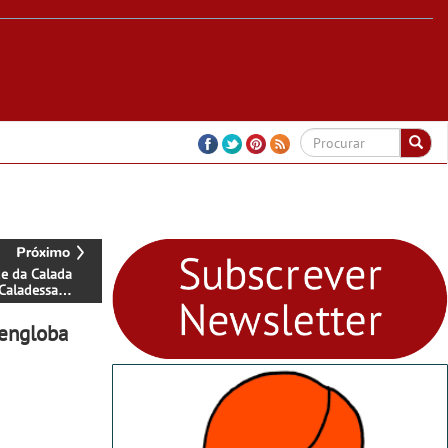
e da Calada
“Caladessa
 Escolha 2013?
 engloba