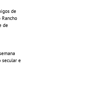
migos de
 o Rancho
e de
e semana
 secular e