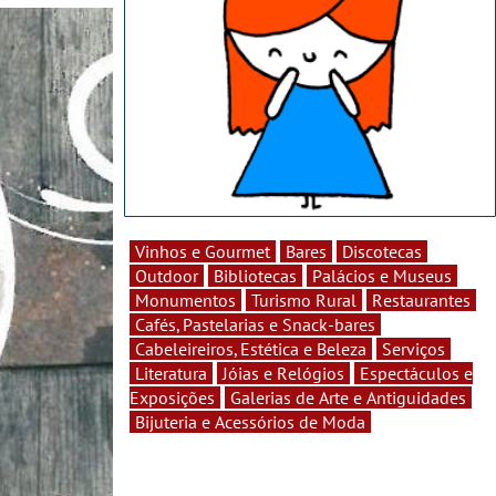
Vinhos e Gourmet
Bares
Discotecas
Outdoor
Bibliotecas
Palácios e Museus
Monumentos
Turismo Rural
Restaurantes
Cafés, Pastelarias e Snack-bares
Cabeleireiros, Estética e Beleza
Serviços
Literatura
Jóias e Relógios
Espectáculos e
Exposições
Galerias de Arte e Antiguidades
Bijuteria e Acessórios de Moda