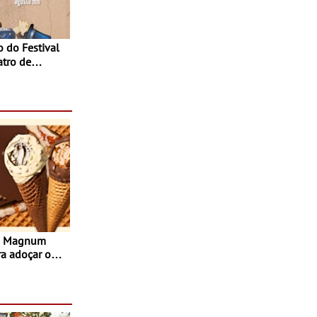
atro de
sta do Teatro
Agosto
s Magnum
ra adoçar o