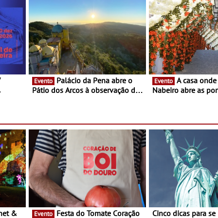
V
Palácio da Pena abre o
A casa onde nasceu Rui
Evento
Evento
Pátio dos Arcos à observação do
Nabeiro abre as por
eclipse solar
público nas Festas
Campo Maior - Fest
entre 8 e 16 de ago
Festa do Tomate Coração
Cinco dicas para se
Evento