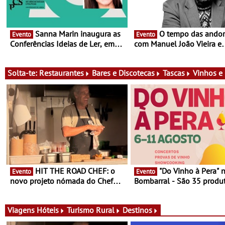
Sanna Marin inaugura as
O tempo das andorinhas,
Evento
Evento
Conferências Ideias de Ler, em
com Manuel João Vieira e
Lisboa - Antiga primeira-ministra
Corações de Atum - Conce
da Finlândia é a convidada da
performance na MAAT Gall
primeira edição do novo ciclo de
de Setembro, 19:30
Solta-te:
Restaurantes
Bares e Discotecas
Tascas
Vinhos e
debates dedicado aos grandes
temas do nosso tempo
HIT THE ROAD CHEF: o
"Do Vinho à Pera" no
Evento
Evento
novo projeto nómada do Chef
Bombarral - São 35 produt
Nuno Queiroz Ribeiro - Um novo
150 vinhos em prova e sei
conceito gastronómico itinerante
de experiências
que percorre Portugal
Viagens
Hóteis
Turismo Rural
Destinos