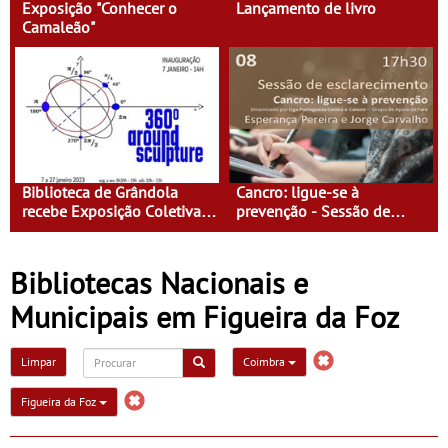
Exposição "Conhecer o
Lançamento de livro
Camaleão"
Biblioteca de Grândola
Cancro: ligue-se à
recebe Exposição Coletiva
prevenção - Sessão de
de Escultura da Faculdade
Esclarecimento
de Belas-Artes - “360º
around sculpture”
Bibliotecas Nacionais e
Municipais em Figueira da Foz
Limpar
Coimbra
Figueira da Foz