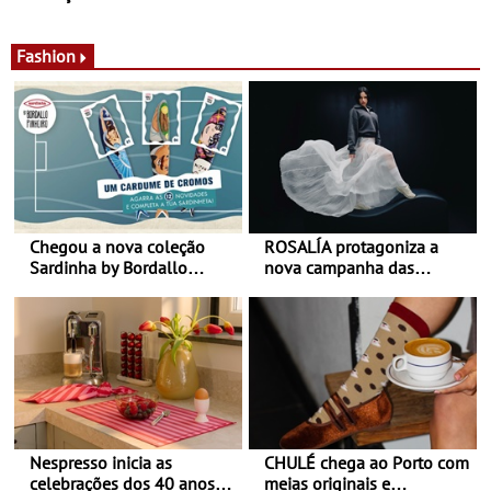
de calor - Diminuir o
Nos restaurantes da região
desconforto
Agosto é o mês do Tomate
Fashion
Chegou a nova coleção
ROSALÍA protagoniza a
Sardinha by Bordallo
nova campanha das
Pinheiro
sapatilhas 204L da New
Balance
Nespresso inicia as
CHULÉ chega ao Porto com
celebrações dos 40 anos
meias originais e