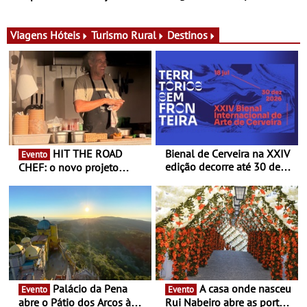
para adoçar o verão
Ombria Algarve reúne chefs
Michelin para uma noite
exclusiva
Viagens
Hóteis
Turismo Rural
Destinos
HIT THE ROAD
Bienal de Cerveira na XXIV
Evento
edição decorre até 30 de
CHEF: o novo projeto
dezembro - Afirmar a arte
nómada do Chef Nuno
enquanto “Territórios sem
Queiroz Ribeiro - Um novo
Fronteira”
conceito gastronómico
itinerante que percorre
Portugal
Palácio da Pena
A casa onde nasceu
Evento
Evento
abre o Pátio dos Arcos à
Rui Nabeiro abre as portas