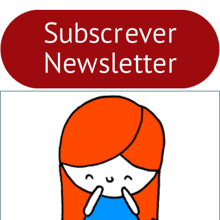
para levares contigo aonde
fores - Atelier de Educação
Ambiental nos
“Dominguinhos” de 23 de
abril