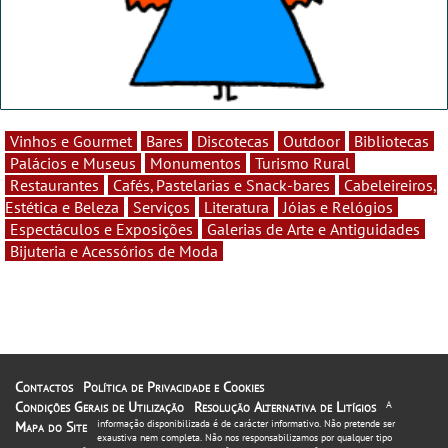
Vinhos e Gourmet
Bares
Discotecas
Outdoor
Bibliotecas
Palácios e Museus
Monumentos
Turismo Rural
Restaurantes
Cafés, Pastelarias e Snack-bares
Cabeleireiros,
Estética e Beleza
Serviços
Literatura
Jóias e Relógios
Espectáculos e Exposições
Galerias de Arte e Antiguidades
Bijuteria e Acessórios de Moda
Contactos
Política de Privacidade e Cookies
Condições Gerais de Utilização
Resolução Alternativa de Litígios
A
informação disponibilizada é de carácter informativo. Não pretende ser
Mapa do Site
exaustiva nem completa. Não nos responsabilizamos por qualquer tipo