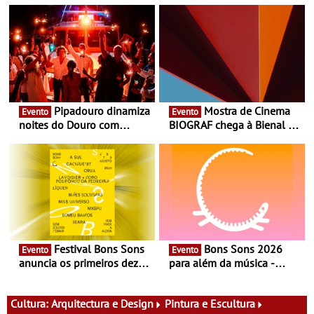
Pipadouro dinamiza
Mostra de Cinema
Evento
Evento
noites do Douro com
BIOGRAF chega à Bienal de
experiência exclusiva de
Cerveira este verão -
vinho, gastronomia e
Documentário, ensaio
música
fílmico e práticas artísticas
Festival Bons Sons
Bons Sons 2026
Evento
Evento
anuncia os primeiros dez
para além da música -
nomes do cartaz
Cinema, conversas,
percursos, oficinas,
atividades para toda a
Cultura:
Arquitectura e Design
Pintura e Escultura