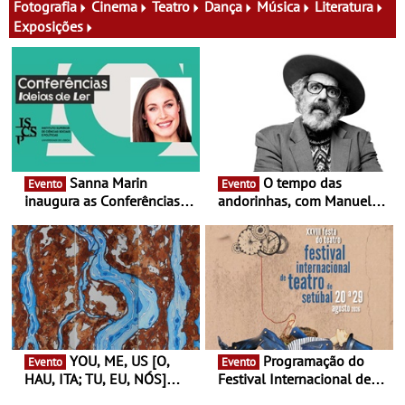
família e muito mais
Fotografia
Cinema
Teatro
Dança
Música
Literatura
Exposições
Sanna Marin
O tempo das
Evento
Evento
inaugura as Conferências
andorinhas, com Manuel
Ideias de Ler, em Lisboa -
João Vieira e Corações de
Antiga primeira-ministra da
Atum - Concerto
Finlândia é a convidada da
performance na MAAT
primeira edição do novo
Gallery a 3 de Setembro,
ciclo de debates dedicado
19:30
aos grandes temas do
nosso tempo
YOU, ME, US [O,
Programação do
Evento
Evento
HAU, ITA; TU, EU, NÓS]
Festival Internacional de
Maria Madeira na Fundação
Teatro de Setúbal – XXVIII