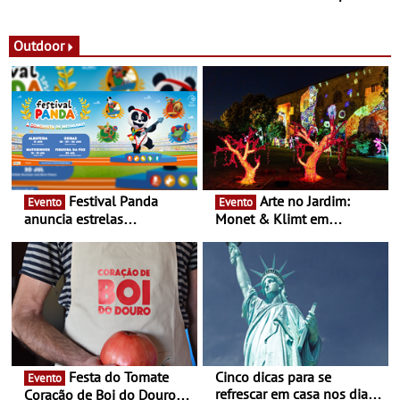
observação do eclipse
ao público nas Festas do
solar
Povo de Campo Maior -
Festas decorrem entre 8 e
Outdoor
16 de agosto
Festival Panda
Arte no Jardim:
Evento
Evento
anuncia estrelas
Monet & Klimt em
confirmadas na 17ª edição
Guimarães prolongada até
- Entre Junho e Julho pelo
ao final de Setembro -
país
Experiência luminosa no
jardim do Museu de
Alberto Sampaio
Festa do Tomate
Cinco dicas para se
Evento
refrescar em casa nos dias
Coração de Boi do Douro -