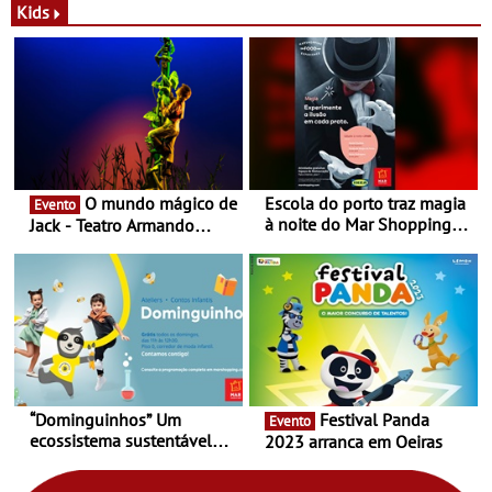
Novas - Edição limitada
espaço no ViaCatarina
Kids
Nespresso x Torres Novas
Shopping
O mundo mágico de
Escola do porto traz magia
Evento
à noite do Mar Shopping
Jack - Teatro Armando
Matosinhos - No sábado,
Cortez até 24 de Março
29 de abril, às 21h00
“Dominguinhos” Um
Festival Panda
Evento
ecossistema sustentável
2023 arranca em Oeiras
para levares contigo aonde
fores - Atelier de Educação