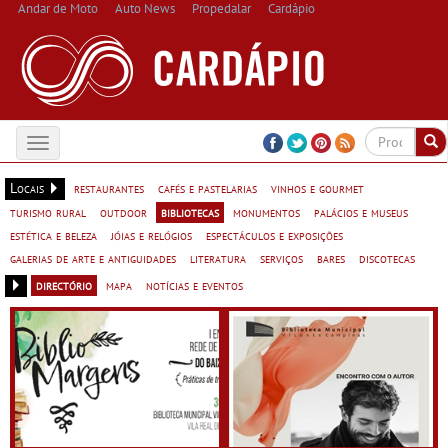
Andar de Moto
Auto News
Propedalar
Cardápio
Toggle
navigation
Locais
restaurantes
cafés e pastelarias
vinhos e gourmet
turismo rural
outdoor
bibliotecas
monumentos
palácios e museus
estética e beleza
jóias e relógios
espectáculos e exposições
galerias de arte e antiguidades
literatura
serviços
bares
discotecas
directório
mapa
notícias e eventos