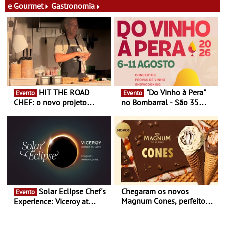
e Gourmet
Gastronomia
HIT THE ROAD
"Do Vinho à Pera"
Evento
Evento
CHEF: o novo projeto
no Bombarral - São 35
nómada do Chef Nuno
produtores, 150 vinhos em
Queiroz Ribeiro - Um novo
prova e seis dias de
conceito gastronómico
experiências
itinerante que percorre
Portugal
Solar Eclipse Chef's
Chegaram os novos
Evento
Magnum Cones, perfeitos
Experience: Viceroy at
para adoçar o verão
Ombria Algarve reúne chefs
Michelin para uma noite