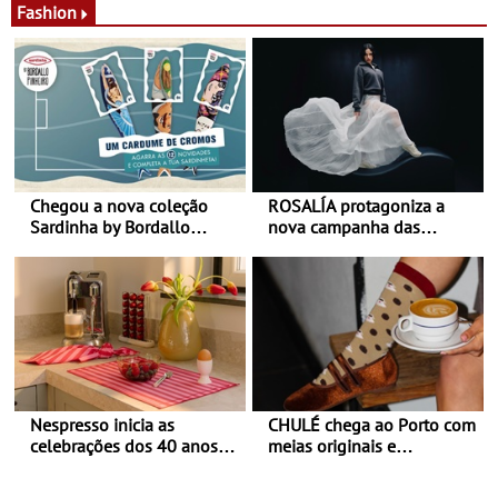
Fashion
Chegou a nova coleção
ROSALÍA protagoniza a
Sardinha by Bordallo
nova campanha das
Pinheiro
sapatilhas 204L da New
Balance
Nespresso inicia as
CHULÉ chega ao Porto com
celebrações dos 40 anos
meias originais e
com parceria exclusiva com
sustentáveis - A marca
a marca portuguesa Torres
portuguesa inaugurou um