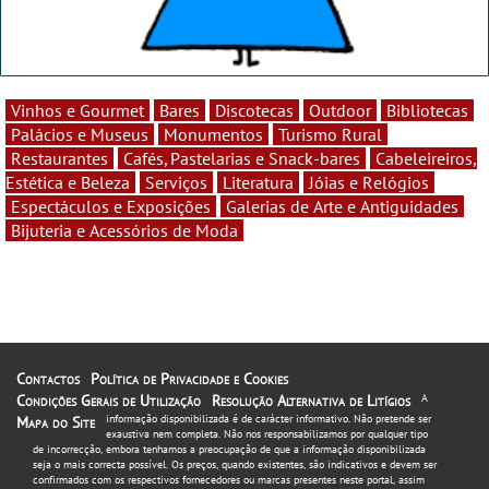
Vinhos e Gourmet
Bares
Discotecas
Outdoor
Bibliotecas
Palácios e Museus
Monumentos
Turismo Rural
Restaurantes
Cafés, Pastelarias e Snack-bares
Cabeleireiros,
Estética e Beleza
Serviços
Literatura
Jóias e Relógios
Espectáculos e Exposições
Galerias de Arte e Antiguidades
Bijuteria e Acessórios de Moda
Contactos
Política de Privacidade e Cookies
Condições Gerais de Utilização
Resolução Alternativa de Litígios
A
informação disponibilizada é de carácter informativo. Não pretende ser
Mapa do Site
exaustiva nem completa. Não nos responsabilizamos por qualquer tipo
de incorrecção, embora tenhamos a preocupação de que a informação disponibilizada
seja o mais correcta possível. Os preços, quando existentes, são indicativos e devem ser
confirmados com os respectivos fornecedores ou marcas presentes neste portal, assim