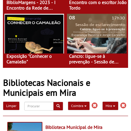
BiblioMargens - 2023 - I
Encontro com o escritor João
Encontro da Rede de
Tordo
Bibliotecas do Baixo
Guadiana
Exposição "Conhecer o
Cancro: ligue-se à
Camaleão"
prevenção - Sessão de
Esclarecimento
Bibliotecas Nacionais e
Municipais em Mira
Limpar
Coimbra
Mira
Biblioteca Municipal de Mira