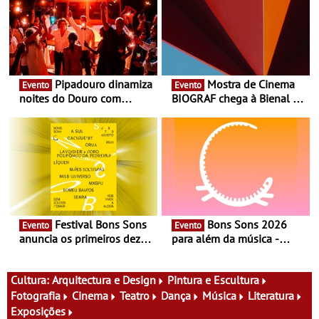
Pipadouro dinamiza
Mostra de Cinema
Evento
Evento
noites do Douro com
BIOGRAF chega à Bienal de
experiência exclusiva de
Cerveira este verão -
vinho, gastronomia e
Documentário, ensaio
música
fílmico e práticas artísticas
Festival Bons Sons
Bons Sons 2026
Evento
Evento
anuncia os primeiros dez
para além da música -
nomes do cartaz
Cinema, conversas,
percursos, oficinas,
atividades para toda a
Cultura:
Arquitectura e Design
Pintura e Escultura
família e muito mais
Fotografia
Cinema
Teatro
Dança
Música
Literatura
Exposições