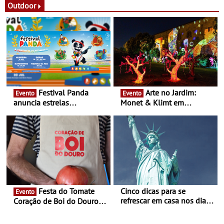
Festas decorrem entre 8 e
Outdoor
16 de agosto
Festival Panda
Arte no Jardim:
Evento
Evento
anuncia estrelas
Monet & Klimt em
confirmadas na 17ª edição
Guimarães prolongada até
- Entre Junho e Julho pelo
ao final de Setembro -
país
Experiência luminosa no
jardim do Museu de
Alberto Sampaio
Festa do Tomate
Cinco dicas para se
Evento
refrescar em casa nos dias
Coração de Boi do Douro -
de calor - Diminuir o
Nos restaurantes da região
desconforto
Agosto é o mês do Tomate