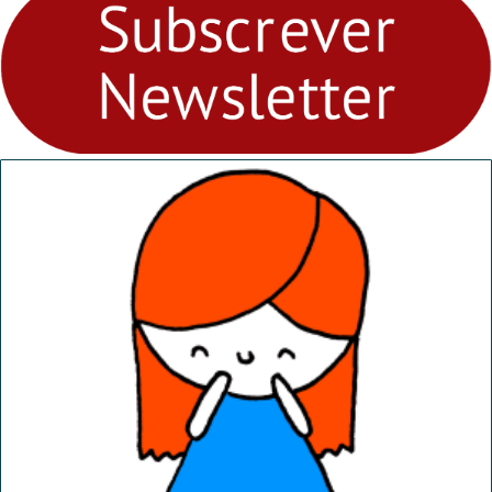
Ambiental nos
“Dominguinhos” de 23 de
abril