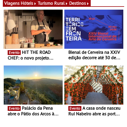
exclusiva
Viagens
Hóteis
Turismo Rural
Destinos
HIT THE ROAD
Bienal de Cerveira na XXIV
Evento
edição decorre até 30 de
CHEF: o novo projeto
dezembro - Afirmar a arte
nómada do Chef Nuno
enquanto “Territórios sem
Queiroz Ribeiro - Um novo
Fronteira”
conceito gastronómico
itinerante que percorre
Portugal
Palácio da Pena
A casa onde nasceu
Evento
Evento
abre o Pátio dos Arcos à
Rui Nabeiro abre as portas
observação do eclipse
ao público nas Festas do
solar
Povo de Campo Maior -