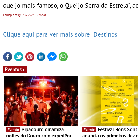
queijo mais famoso, o Queijo Serra da Estrela", a
cardapio.pt
@ 2-6-2024
10:30:00
Clique aqui para ver mais sobre: Destinos
Eventos
Pipadouro dinamiza
Festival Bons Sons
Evento
Evento
noites do Douro com experiência
anuncia os primeiros dez