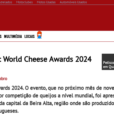
Atrelados
Motoclubes
Motos Usadas
Automóveis Usados
S
MULTIMÉDIA
LOCAIS
: World Cheese Awards 2024
Petisc
em Qua
Entrada
mbro
Awards 2024. O evento, que no próximo mês de nov
ior competição de queijos a nível mundial, foi apr
a capital da Beira Alta, região onde são produzid
ugueses.