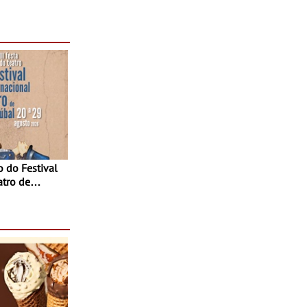
-
o fílmico e
atro de
sta do Teatro
Agosto