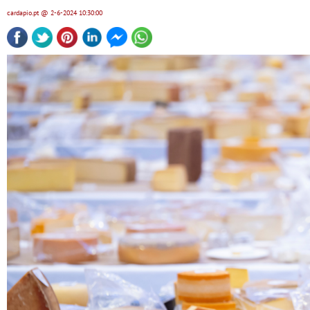
cardapio.pt
@ 2-6-2024
10:30:00