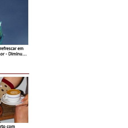
 refrescar em
inuir
rto com