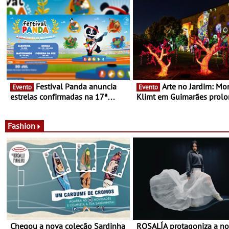
Festival Panda anuncia
Arte no Jardim: Monet &
Evento
Evento
estrelas confirmadas na 17ª
Klimt em Guimarães prol
edição - Entre Junho e Julho pelo
até ao final de Setembro -
país
Experiência luminosa no j
do Museu de Alberto Sam
Fashion
Chegou a nova coleção Sardinha
ROSALÍA protagoniza a n