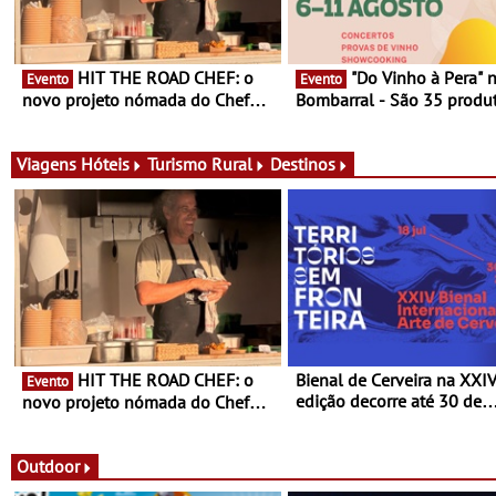
HIT THE ROAD CHEF: o
"Do Vinho à Pera" no
Evento
Evento
novo projeto nómada do Chef
Bombarral - São 35 produt
Nuno Queiroz Ribeiro - Um novo
150 vinhos em prova e sei
conceito gastronómico itinerante
de experiências
que percorre Portugal
Viagens
Hóteis
Turismo Rural
Destinos
HIT THE ROAD CHEF: o
Bienal de Cerveira na XXI
Evento
edição decorre até 30 de
novo projeto nómada do Chef
dezembro - Afirmar a arte
Nuno Queiroz Ribeiro - Um novo
enquanto “Territórios sem
conceito gastronómico itinerante
Fronteira”
que percorre Portugal
Outdoor