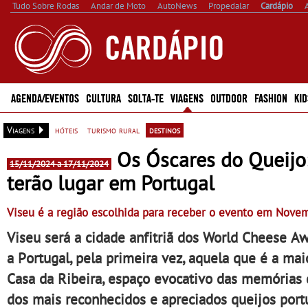
Tudo Sobre Rodas
Andar de Moto
AutoNews
Propedalar
Cardápio
AGENDA/EVENTOS
CULTURA
SOLTA-TE
VIAGENS
OUTDOOR
FASHION
KID
Viagens
hóteis
turismo rural
destinos
Os Óscares do Queijo
15/11/2024 a 17/11/2024
terão lugar em Portugal
Viseu é a região escolhida para receber o evento em Nove
Viseu será a cidade anfitriã dos World Cheese 
a Portugal, pela primeira vez, aquela que é a ma
Casa da Ribeira, espaço evocativo das memórias d
dos mais reconhecidos e apreciados queijos port