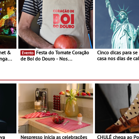
Festa do Tomate Coração
Cinco dicas para se
Evento
casa nos dias de calor - Dim
ongada
de Boi do Douro - Nos
o desconforto
restaurantes da região Agosto é o
ardim
mês do Tomate
paio
ova
Nespresso inicia as celebrações
CHULÉ chega ao Po