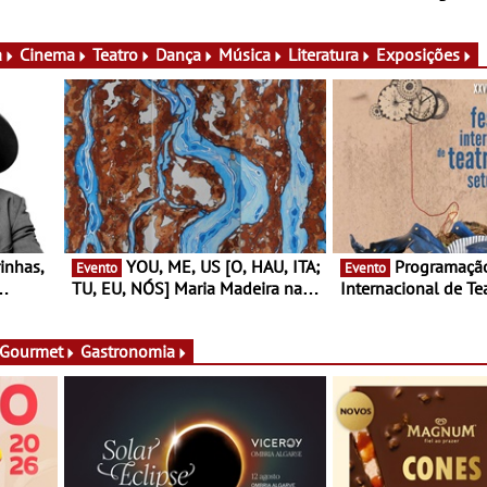
conversas, percursos, oficinas,
Cerveira este verão 
atividades para toda a família e
Documentário, ensai
muito mais
práticas artísticas
a
Cinema
Teatro
Dança
Música
Literatura
Exposições
YOU, ME, US [O, HAU, ITA;
Programação do Festival
Evento
Evento
TU, EU, NÓS] Maria Madeira na
Internacional de Te
rto
Fundação Oriente - De 14 de
Setúbal – XXVIII Fe
ery a 3
Agosto a 13 de Dezembro
- Entre 20 e 29 de 
 Gourmet
Gastronomia