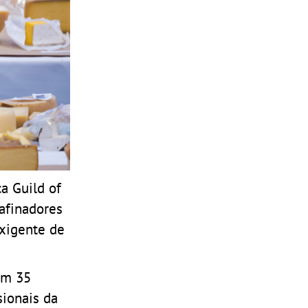
a Guild of
afinadores
exigente de
om 35
sionais da