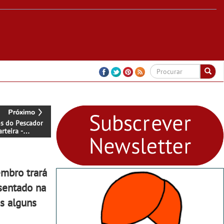
os do Pescador
rteira -
 livre
embro trará
esentado na
os alguns