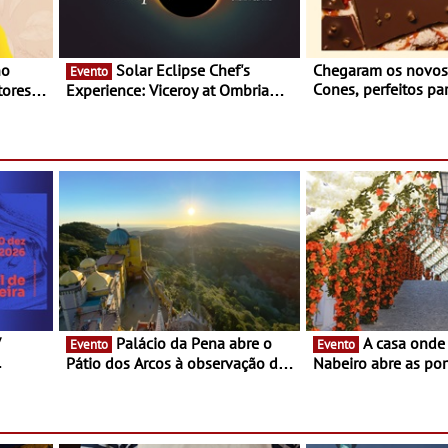
Solar Eclipse Chef's
Chegaram os novo
Evento
Cones, perfeitos pa
ores,
Experience: Viceroy at Ombria
verão
s dias
Algarve reúne chefs Michelin
para uma noite exclusiva
V
Palácio da Pena abre o
A casa onde nasceu Rui
Evento
Evento
Pátio dos Arcos à observação do
Nabeiro abre as por
eclipse solar
público nas Festas
Campo Maior - Fest
entre 8 e 16 de ago