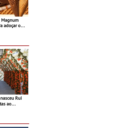
s Magnum
ra adoçar o
tas ao
 do Povo de
as decorrem
sto