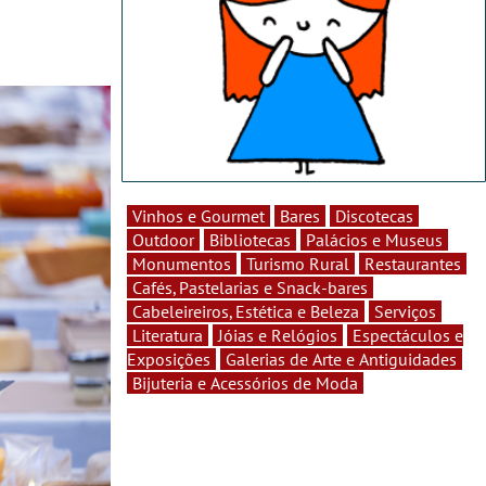
Vinhos e Gourmet
Bares
Discotecas
Outdoor
Bibliotecas
Palácios e Museus
Monumentos
Turismo Rural
Restaurantes
Cafés, Pastelarias e Snack-bares
Cabeleireiros, Estética e Beleza
Serviços
Literatura
Jóias e Relógios
Espectáculos e
Exposições
Galerias de Arte e Antiguidades
Bijuteria e Acessórios de Moda