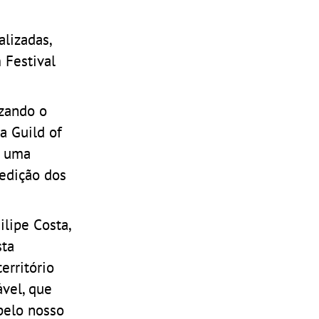
alizadas,
 Festival
izando o
a Guild of
m uma
 edição dos
ilipe Costa,
sta
erritório
ável, que
 pelo nosso