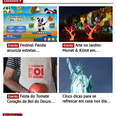
Festas decorrem entre 8 e
Outdoor
16 de agosto
Festival Panda
Arte no Jardim:
Evento
Evento
anuncia estrelas
Monet & Klimt em
confirmadas na 17ª edição
Guimarães prolongada até
- Entre Junho e Julho pelo
ao final de Setembro -
país
Experiência luminosa no
jardim do Museu de
Alberto Sampaio
Festa do Tomate
Cinco dicas para se
Evento
refrescar em casa nos dias
Coração de Boi do Douro -
de calor - Diminuir o
Nos restaurantes da região
desconforto
Agosto é o mês do Tomate