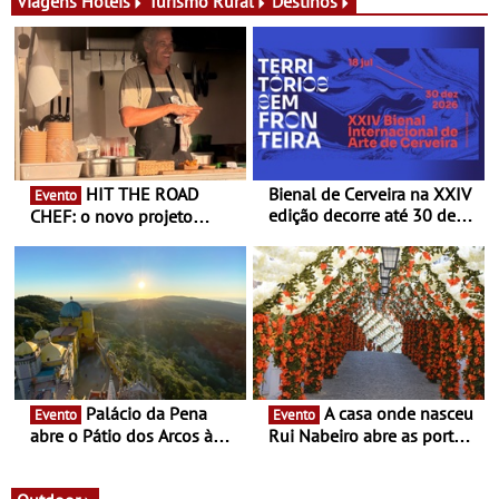
exclusiva
Viagens
Hóteis
Turismo Rural
Destinos
HIT THE ROAD
Bienal de Cerveira na XXIV
Evento
edição decorre até 30 de
CHEF: o novo projeto
dezembro - Afirmar a arte
nómada do Chef Nuno
enquanto “Territórios sem
Queiroz Ribeiro - Um novo
Fronteira”
conceito gastronómico
itinerante que percorre
Portugal
Palácio da Pena
A casa onde nasceu
Evento
Evento
abre o Pátio dos Arcos à
Rui Nabeiro abre as portas
observação do eclipse
ao público nas Festas do
solar
Povo de Campo Maior -