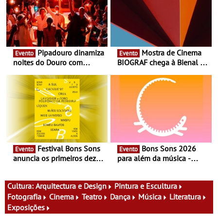
Pipadouro dinamiza
Mostra de Cinema
Evento
Evento
noites do Douro com
BIOGRAF chega à Bienal de
experiência exclusiva de
Cerveira este verão -
vinho, gastronomia e
Documentário, ensaio
música
fílmico e práticas artísticas
Festival Bons Sons
Bons Sons 2026
Evento
Evento
anuncia os primeiros dez
para além da música -
nomes do cartaz
Cinema, conversas,
percursos, oficinas,
atividades para toda a
Cultura:
Arquitectura e Design
Pintura e Escultura
família e muito mais
Fotografia
Cinema
Teatro
Dança
Música
Literatura
Exposições