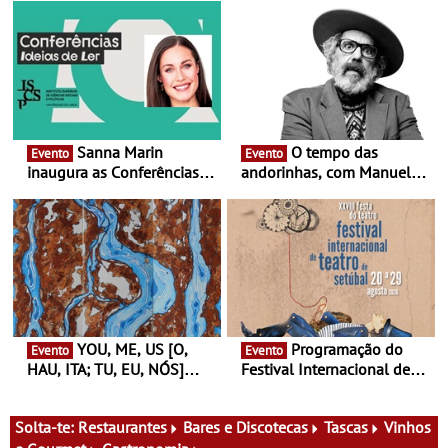
Sanna Marin
O tempo das
Evento
Evento
inaugura as Conferências
andorinhas, com Manuel
Ideias de Ler, em Lisboa -
João Vieira e Corações de
Antiga primeira-ministra da
Atum - Concerto
Finlândia é a convidada da
performance na MAAT
primeira edição do novo
Gallery a 3 de Setembro,
ciclo de debates dedicado
19:30
aos grandes temas do
nosso tempo
YOU, ME, US [O,
Programação do
Evento
Evento
HAU, ITA; TU, EU, NÓS]
Festival Internacional de
Maria Madeira na Fundação
Teatro de Setúbal – XXVIII
Oriente - De 14 de Agosto a
Festa do Teatro - Entre 20 e
13 de Dezembro
29 de Agosto
Solta-te:
Restaurantes
Bares e Discotecas
Tascas
Vinhos