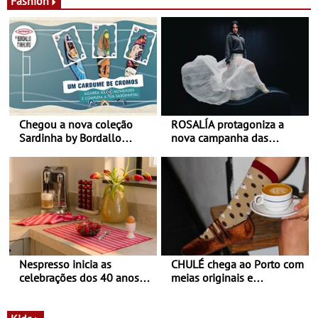
Fashion
Chegou a nova coleção
ROSALÍA protagoniza a
Sardinha by Bordallo
nova campanha das
Pinheiro
sapatilhas 204L da New
Balance
Nespresso inicia as
CHULÉ chega ao Porto com
celebrações dos 40 anos
meias originais e
com parceria exclusiva com
sustentáveis - A marca
a marca portuguesa Torres
portuguesa inaugurou um
Novas - Edição limitada
espaço no ViaCatarina