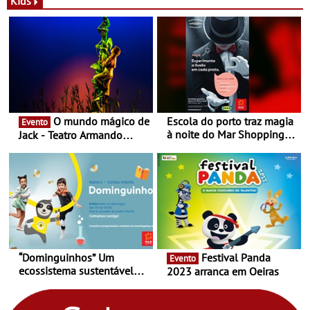
Kids
Nespresso x Torres Novas
Shopping
O mundo mágico de
Escola do porto traz magia
Evento
à noite do Mar Shopping
Jack - Teatro Armando
Matosinhos - No sábado,
Cortez até 24 de Março
29 de abril, às 21h00
“Dominguinhos” Um
Festival Panda
Evento
ecossistema sustentável
2023 arranca em Oeiras
para levares contigo aonde
fores - Atelier de Educação
Ambiental nos