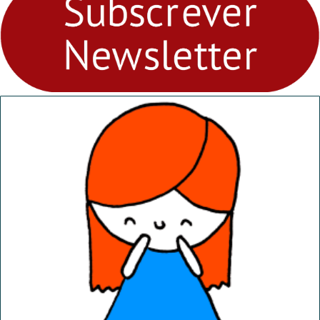
“Dominguinhos” de 23 de
abril