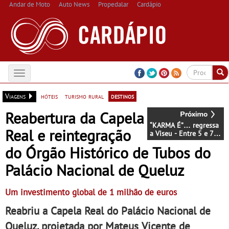
Andar de Moto
Auto News
Propedalar
Cardápio
Toggle
navigation
Viagens
hóteis
turismo rural
destinos
Reabertura da Capela
“KARMA É”… regressa
Real e reintegração
a Viseu - Entre 5 e 7
de setembro na Rua
do Órgão Histórico de Tubos do
do Carmo ... em Viseu
Palácio Nacional de Queluz
Um investimento global de 1 milhão de euros
Reabriu a Capela Real do Palácio Nacional de
Queluz, projetada por Mateus Vicente de