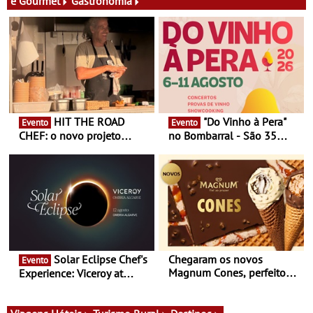
e Gourmet
Gastronomia
HIT THE ROAD
"Do Vinho à Pera"
Evento
Evento
CHEF: o novo projeto
no Bombarral - São 35
nómada do Chef Nuno
produtores, 150 vinhos em
Queiroz Ribeiro - Um novo
prova e seis dias de
conceito gastronómico
experiências
itinerante que percorre
Portugal
Solar Eclipse Chef's
Chegaram os novos
Evento
Magnum Cones, perfeitos
Experience: Viceroy at
para adoçar o verão
Ombria Algarve reúne chefs
Michelin para uma noite