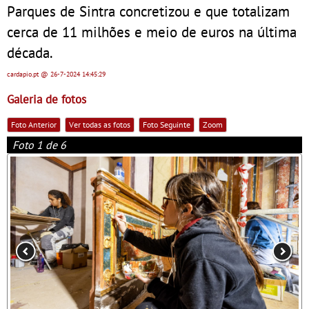
Parques de Sintra concretizou e que totalizam
cerca de 11 milhões e meio de euros na última
década.
cardapio.pt
@ 26-7-2024
14:45:29
Galeria de fotos
Foto Anterior
Ver todas as fotos
Foto Seguinte
Zoom
Foto 1 de 6