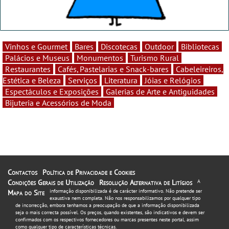
Vinhos e Gourmet
Bares
Discotecas
Outdoor
Bibliotecas
Palácios e Museus
Monumentos
Turismo Rural
Restaurantes
Cafés, Pastelarias e Snack-bares
Cabeleireiros,
Estética e Beleza
Serviços
Literatura
Jóias e Relógios
Espectáculos e Exposições
Galerias de Arte e Antiguidades
Bijuteria e Acessórios de Moda
Contactos
Política de Privacidade e Cookies
Condições Gerais de Utilização
Resolução Alternativa de Litígios
A
informação disponibilizada é de carácter informativo. Não pretende ser
Mapa do Site
exaustiva nem completa. Não nos responsabilizamos por qualquer tipo
de incorrecção, embora tenhamos a preocupação de que a informação disponibilizada
seja o mais correcta possível. Os preços, quando existentes, são indicativos e devem ser
confirmados com os respectivos fornecedores ou marcas presentes neste portal, assim
como qualquer tipo de características técnicas.