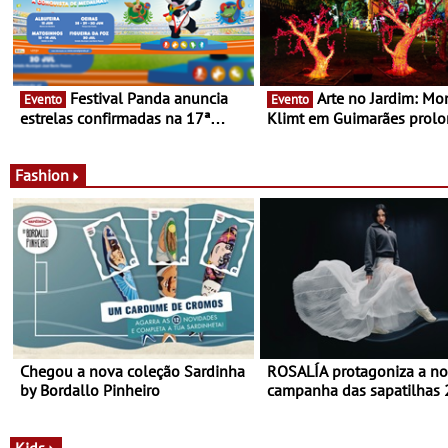
Festival Panda anuncia
Arte no Jardim: Monet &
Evento
Evento
estrelas confirmadas na 17ª
Klimt em Guimarães prol
edição - Entre Junho e Julho pelo
até ao final de Setembro -
país
Experiência luminosa no j
do Museu de Alberto Sam
Fashion
Chegou a nova coleção Sardinha
ROSALÍA protagoniza a n
by Bordallo Pinheiro
campanha das sapatilhas
da New Balance