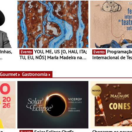
YOU, ME, US [O, HAU, ITA;
Programação do Festival
Evento
Evento
TU, EU, NÓS] Maria Madeira na
Internacional de Te
rto
Fundação Oriente - De 14 de
Setúbal – XXVIII Fe
ery a 3
Agosto a 13 de Dezembro
- Entre 20 e 29 de 
 Gourmet
Gastronomia
Solar Eclipse Chef's
Chegaram os novo