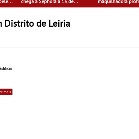
pele
chega à Sephora a 13 de
maquilhadora profi
fevereiro
 Distrito de Leiria
difício
er mais