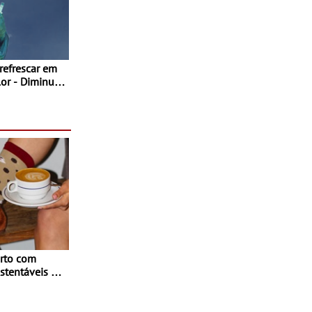
 refrescar em
inuir
rto com
stentáveis - A
inaugurou um
ina Shopping