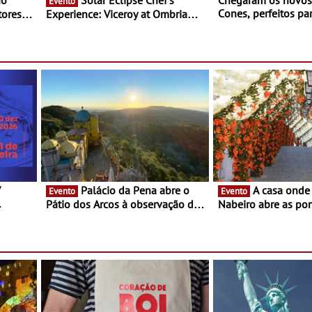
Evento
Cones, perfeitos pa
ores,
Experience: Viceroy at Ombria
verão
s dias
Algarve reúne chefs Michelin
para uma noite exclusiva
V
Palácio da Pena abre o
A casa onde nasceu Rui
Evento
Evento
Pátio dos Arcos à observação do
Nabeiro abre as por
eclipse solar
público nas Festas
Campo Maior - Fest
entre 8 e 16 de ago