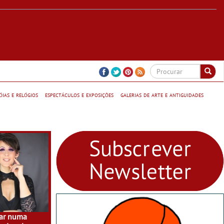
jóias e relógios
espectáculos e exposições
galerias de arte e antiguidades
nar numa