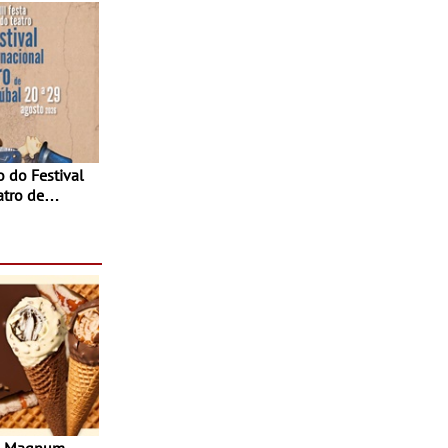
atro de
sta do Teatro
Agosto
s Magnum