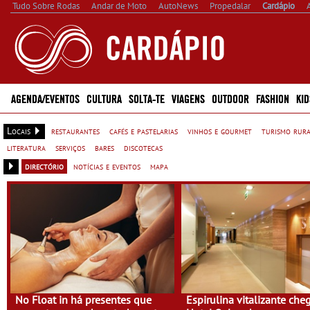
Tudo Sobre Rodas
Andar de Moto
AutoNews
Propedalar
Cardápio
AGENDA/EVENTOS
CULTURA
SOLTA-TE
VIAGENS
OUTDOOR
FASHION
KID
Locais
restaurantes
cafés e pastelarias
vinhos e gourmet
turismo rur
literatura
serviços
bares
discotecas
directório
notícias e eventos
mapa
No Float in há presentes que
Espirulina vitalizante che