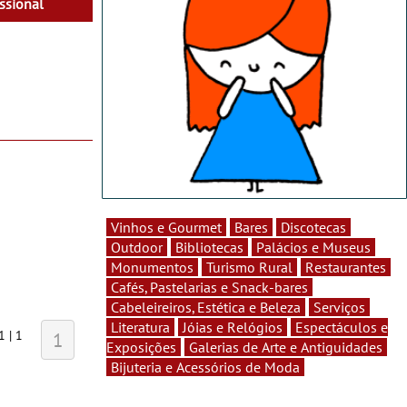
ssional
Vinhos e Gourmet
Bares
Discotecas
Outdoor
Bibliotecas
Palácios e Museus
Monumentos
Turismo Rural
Restaurantes
Cafés, Pastelarias e Snack-bares
Cabeleireiros, Estética e Beleza
Serviços
Literatura
Jóias e Relógios
Espectáculos e
1 | 1
1
Exposições
Galerias de Arte e Antiguidades
Bijuteria e Acessórios de Moda