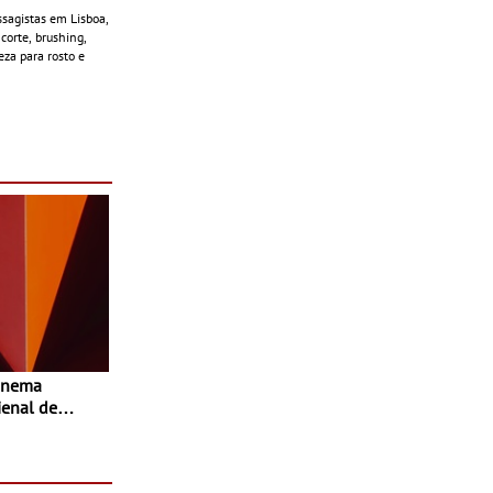
ssagistas em Lisboa,
corte, brushing,
eza para rosto e
enal de
-
o fílmico e