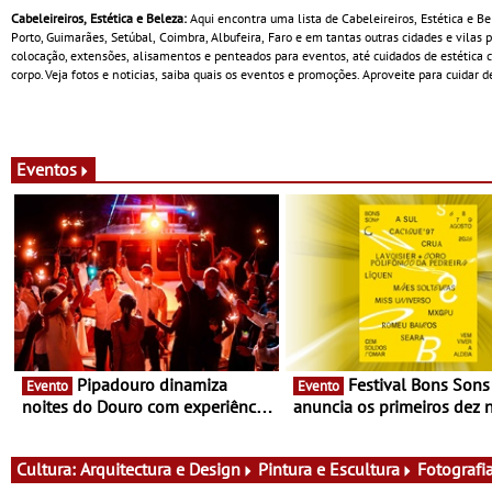
Cabeleireiros, Estética e Beleza:
Aqui encontra uma lista de Cabeleireiros, Estética e B
Porto, Guimarães, Setúbal, Coimbra, Albufeira, Faro e em tantas outras cidades e vilas 
colocação, extensões, alisamentos e penteados para eventos, até cuidados de estética c
corpo. Veja fotos e noticias, saiba quais os eventos e promoções. Aproveite para cuidar d
Eventos
Pipadouro dinamiza
Festival Bons Sons
Evento
Evento
noites do Douro com experiência
anuncia os primeiros dez
exclusiva de vinho, gastronomia
do cartaz
e música
Cultura:
Arquitectura e Design
Pintura e Escultura
Fotografi