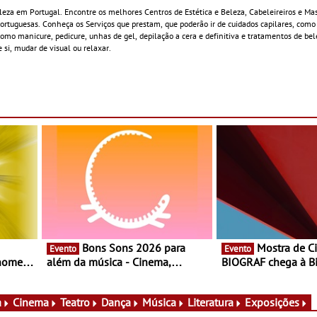
eleza em Portugal. Encontre os melhores Centros de Estética e Beleza, Cabeleireiros e Ma
portuguesas. Conheça os Serviços que prestam, que poderão ir de cuidados capilares, como 
omo manicure, pedicure, unhas de gel, depilação a cera e definitiva e tratamentos de bel
e si, mudar de visual ou relaxar.
Bons Sons 2026 para
Mostra de Cinema
Evento
Evento
 nomes
além da música - Cinema,
BIOGRAF chega à Bi
conversas, percursos, oficinas,
Cerveira este verão 
atividades para toda a família e
Documentário, ensai
muito mais
práticas artísticas
a
Cinema
Teatro
Dança
Música
Literatura
Exposições