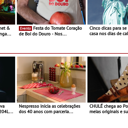
Festa do Tomate Coração
Cinco dicas para se
Evento
casa nos dias de calor - Dim
ongada
de Boi do Douro - Nos
o desconforto
restaurantes da região Agosto é o
ardim
mês do Tomate
paio
ova
Nespresso inicia as celebrações
CHULÉ chega ao Po
 204L
dos 40 anos com parceria
meias originais e su
exclusiva com a marca
marca portuguesa 
portuguesa Torres Novas -
espaço no ViaCatar
Edição limitada Nespresso x