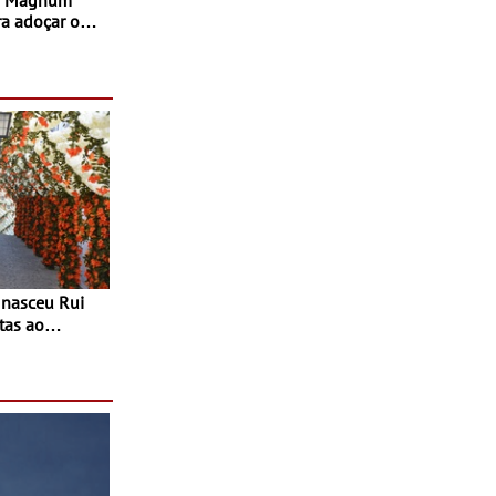
ra adoçar o
tas ao
 do Povo de
as decorrem
sto