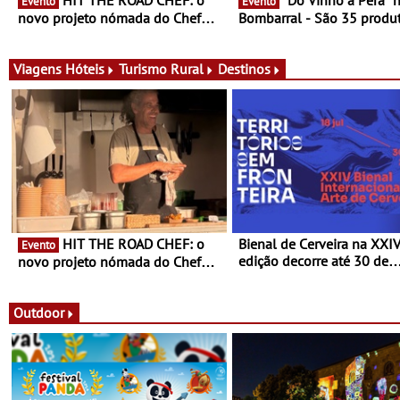
Evento
Evento
novo projeto nómada do Chef
Bombarral - São 35 produt
Nuno Queiroz Ribeiro - Um novo
150 vinhos em prova e sei
conceito gastronómico itinerante
de experiências
que percorre Portugal
Viagens
Hóteis
Turismo Rural
Destinos
HIT THE ROAD CHEF: o
Bienal de Cerveira na XXI
Evento
edição decorre até 30 de
novo projeto nómada do Chef
dezembro - Afirmar a arte
Nuno Queiroz Ribeiro - Um novo
enquanto “Territórios sem
conceito gastronómico itinerante
Fronteira”
que percorre Portugal
Outdoor