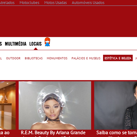
Atrelados
Motoclubes
Motos Usadas
Automóveis Usados
S
MULTIMÉDIA
LOCAIS
al
outdoor
bibliotecas
monumentos
palácios e museus
estética e beleza
ga ao
R.E.M. Beauty By Ariana Grande
Saiba como se tor