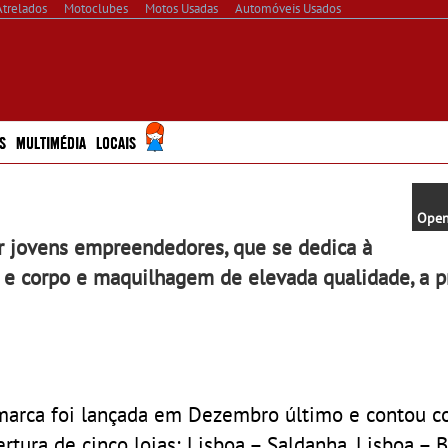
Atrelados
Motoclubes
Motos Usadas
Automóveis Usados
S
MULTIMÉDIA
LOCAIS
Open
r jovens empreendedores, que se dedica à
 e corpo e maquilhagem de elevada qualidade, a p
marca foi lançada em Dezembro último e contou c
ertura de cinco lojas: Lisboa – Saldanha, Lisboa – B