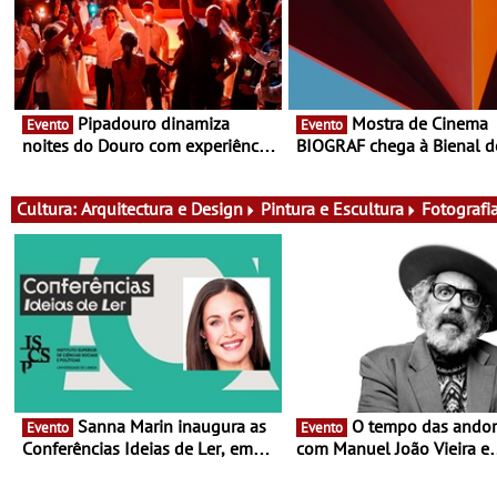
Pipadouro dinamiza
Mostra de Cinema
Evento
Evento
noites do Douro com experiência
BIOGRAF chega à Bienal d
exclusiva de vinho, gastronomia
Cerveira este verão -
e música
Documentário, ensaio fílm
práticas artísticas
Cultura:
Arquitectura e Design
Pintura e Escultura
Fotografi
Sanna Marin inaugura as
O tempo das andorinhas,
Evento
Evento
Conferências Ideias de Ler, em
com Manuel João Vieira e
Lisboa - Antiga primeira-ministra
Corações de Atum - Conce
da Finlândia é a convidada da
performance na MAAT Gall