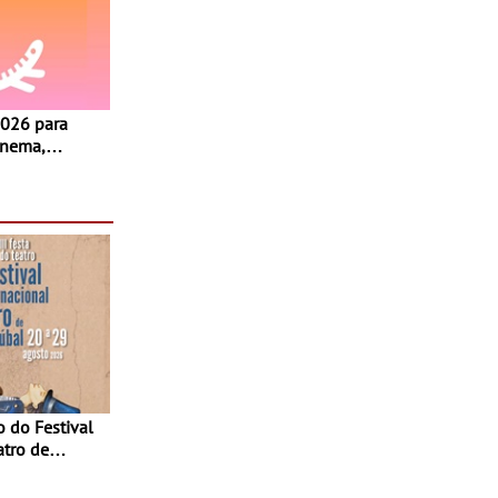
inema,
, oficinas,
 a família e
atro de
sta do Teatro
Agosto