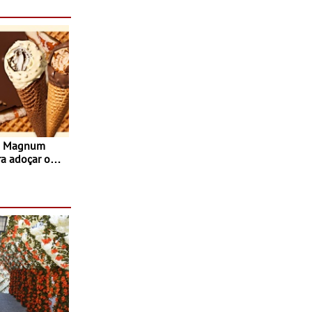
s Magnum
ra adoçar o