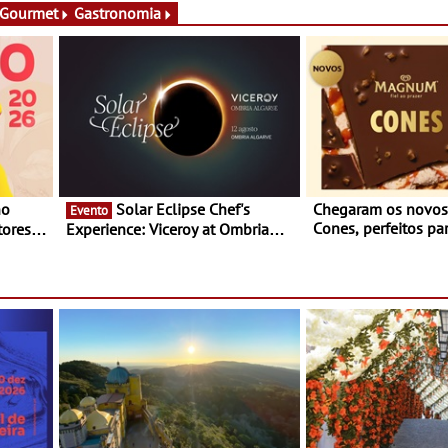
 Gourmet
Gastronomia
Solar Eclipse Chef's
Chegaram os novo
Evento
Cones, perfeitos pa
ores,
Experience: Viceroy at Ombria
verão
s dias
Algarve reúne chefs Michelin
para uma noite exclusiva