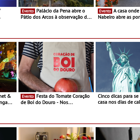
V
Palácio da Pena abre o
A casa onde nasceu Rui
Evento
Evento
Pátio dos Arcos à observação do
Nabeiro abre as por
eclipse solar
público nas Festas
Campo Maior - Fest
entre 8 e 16 de ago
Festa do Tomate Coração
Cinco dicas para se
Evento
casa nos dias de calor - Dim
ongada
de Boi do Douro - Nos
o desconforto
restaurantes da região Agosto é o
ardim
mês do Tomate
paio