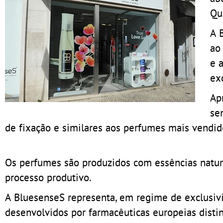
Qu
A 
ao
e 
ex
Ap
se
de fixação e similares aos perfumes mais vendid
Os perfumes são produzidos com essências natur
processo produtivo.
A BluesenseS representa, em regime de exclusiv
desenvolvidos por farmacêuticas europeias disti