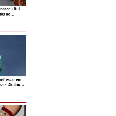
tas ao
 do Povo de
as decorrem
sto
 refrescar em
inuir