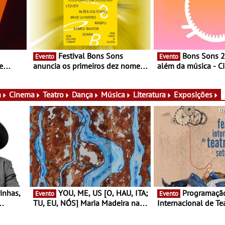
Festival Bons Sons
Bons Sons 2026 para
Evento
Evento
e
anuncia os primeiros dez nomes
além da música - C
do cartaz
conversas, percursos
ico e
atividades para toda
muito mais
a
Cinema
Teatro
Dança
Música
Literatura
Exposições
YOU, ME, US [O, HAU, ITA;
Programação do Festival
Evento
Evento
TU, EU, NÓS] Maria Madeira na
Internacional de Te
rto
Fundação Oriente - De 14 de
Setúbal – XXVIII Fe
ery a 3
Agosto a 13 de Dezembro
- Entre 20 e 29 de 