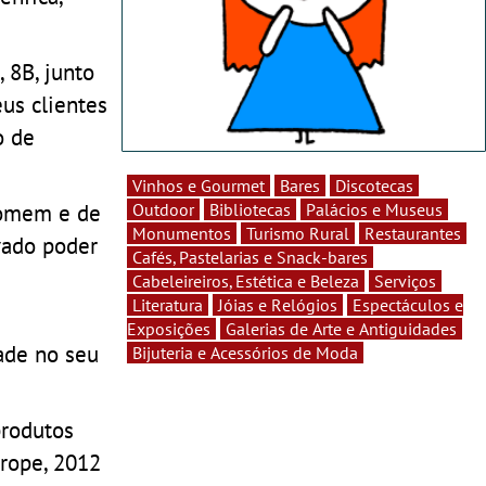
 8B, junto
us clientes
o de
Vinhos e Gourmet
Bares
Discotecas
homem e de
Outdoor
Bibliotecas
Palácios e Museus
Monumentos
Turismo Rural
Restaurantes
evado poder
Cafés, Pastelarias e Snack-bares
Cabeleireiros, Estética e Beleza
Serviços
Literatura
Jóias e Relógios
Espectáculos e
Exposições
Galerias de Arte e Antiguidades
ade no seu
Bijuteria e Acessórios de Moda
produtos
urope, 2012