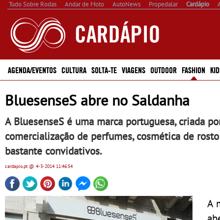
Tudo Sobre Rodas
Andar de Moto
AutoNews
Propedalar
Cardápio
AGENDA/EVENTOS
CULTURA
SOLTA-TE
VIAGENS
OUTDOOR
FASHION
KID
BluesenseS abre no Saldanha
A BluesenseS é uma marca portuguesa, criada po
comercialização de perfumes, cosmética de rosto
bastante convidativos.
cardapio.pt
@ 4-3-2014
11:46:54
A 
ab