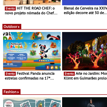
HIT THE ROAD CHEF: o
Bienal de Cerveira na XXI
Evento
edição decorre até 30 de
novo projeto nómada do Chef
dezembro - Afirmar a arte
Nuno Queiroz Ribeiro - Um novo
enquanto “Territórios sem
conceito gastronómico itinerante
Fronteira”
que percorre Portugal
Outdoor
Festival Panda anuncia
Arte no Jardim: Monet &
Evento
Evento
estrelas confirmadas na 17ª
Klimt em Guimarães prol
edição - Entre Junho e Julho pelo
até ao final de Setembro -
país
Experiência luminosa no j
do Museu de Alberto Sam
Fashion