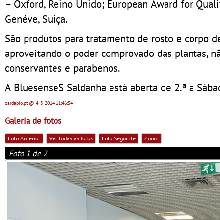
– Oxford, Reino Unido; European Award for Qualit
Genéve, Suiça.
São produtos para tratamento de rosto e corpo de
aproveitando o poder comprovado das plantas, nã
conservantes e parabenos.
A BluesenseS Saldanha está aberta de 2.ª a Sábad
cardapio.pt
@ 4-3-2014
11:46:54
Galeria de fotos
Foto Anterior
Ver todas as fotos
Foto Seguinte
Zoom
Foto 1 de 2