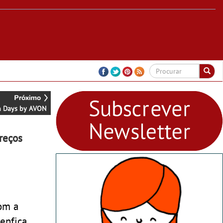
 Days by AVON
reços
om a
enfica,