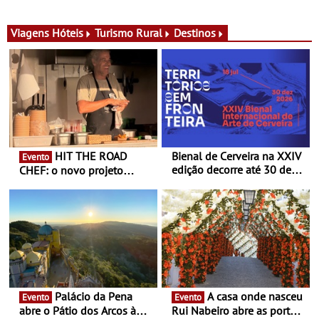
para adoçar o verão
Ombria Algarve reúne chefs
Michelin para uma noite
exclusiva
Viagens
Hóteis
Turismo Rural
Destinos
HIT THE ROAD
Bienal de Cerveira na XXIV
Evento
edição decorre até 30 de
CHEF: o novo projeto
dezembro - Afirmar a arte
nómada do Chef Nuno
enquanto “Territórios sem
Queiroz Ribeiro - Um novo
Fronteira”
conceito gastronómico
itinerante que percorre
Portugal
Palácio da Pena
A casa onde nasceu
Evento
Evento
abre o Pátio dos Arcos à
Rui Nabeiro abre as portas