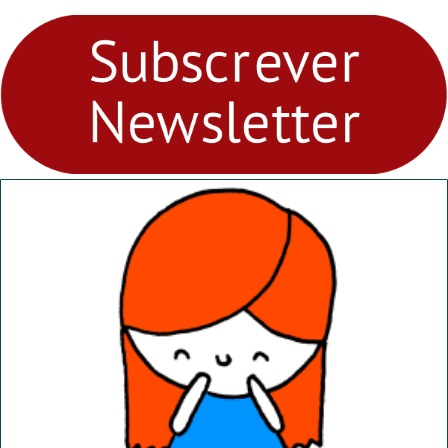
para levares contigo aonde
fores - Atelier de Educação
Ambiental nos
“Dominguinhos” de 23 de
abril