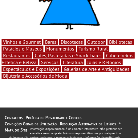
Vinhos e Gourmet
Bares
Discotecas
Outdoor
Bibliotecas
Palácios e Museus
Monumentos
Turismo Rural
Restaurantes
Cafés, Pastelarias e Snack-bares
Cabeleireiros,
Estética e Beleza
Serviços
Literatura
Jóias e Relógios
Espectáculos e Exposições
Galerias de Arte e Antiguidades
Bijuteria e Acessórios de Moda
Contactos
Política de Privacidade e Cookies
Condições Gerais de Utilização
Resolução Alternativa de Litígios
A
informação disponibilizada é de carácter informativo. Não pretende ser
Mapa do Site
exaustiva nem completa. Não nos responsabilizamos por qualquer tipo
de incorrecção, embora tenhamos a preocupação de que a informação disponibilizada