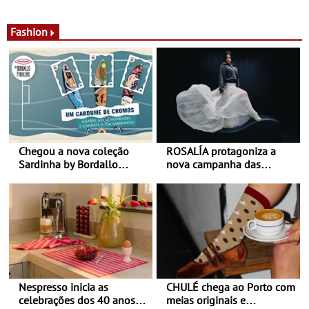
de calor - Diminuir o
Nos restaurantes da região
desconforto
Agosto é o mês do Tomate
Fashion
Chegou a nova coleção
ROSALÍA protagoniza a
Sardinha by Bordallo
nova campanha das
Pinheiro
sapatilhas 204L da New
Balance
Nespresso inicia as
CHULÉ chega ao Porto com
celebrações dos 40 anos
meias originais e