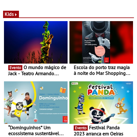
com parceria exclusiva com
sustentáveis - A marca
a marca portuguesa Torres
portuguesa inaugurou um
Novas - Edição limitada
espaço no ViaCatarina
Kids
Nespresso x Torres Novas
Shopping
O mundo mágico de
Escola do porto traz magia
Evento
à noite do Mar Shopping
Jack - Teatro Armando
Matosinhos - No sábado,
Cortez até 24 de Março
29 de abril, às 21h00
“Dominguinhos” Um
Festival Panda
Evento
ecossistema sustentável
2023 arranca em Oeiras