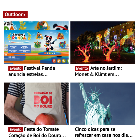
observação do eclipse
ao público nas Festas do
solar
Povo de Campo Maior -
Festas decorrem entre 8 e
Outdoor
16 de agosto
Festival Panda
Arte no Jardim:
Evento
Evento
anuncia estrelas
Monet & Klimt em
confirmadas na 17ª edição
Guimarães prolongada até
- Entre Junho e Julho pelo
ao final de Setembro -
país
Experiência luminosa no
jardim do Museu de
Alberto Sampaio
Festa do Tomate
Cinco dicas para se
Evento
refrescar em casa nos dias
Coração de Boi do Douro -