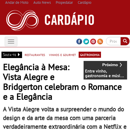
Andar de Moto
Auto News
Propedalar
Cardápio
Toggle
navigation
Solta-te
restaurantes
vinhos e gourmet
gastronomia
Elegância à Mesa:
Entre vinho,
Vista Alegre e
gastronomia e música:
Tivoli Kopke Porto
Bridgerton celebram o Romance
Gaia lança o seu
primeiro jantar vínico
e a Elegância
a 14 de maio
A Vista Alegre volta a surpreender o mundo do
design e da arte da mesa com uma parceria
verdadeiramente extraordinária com a Netflix e