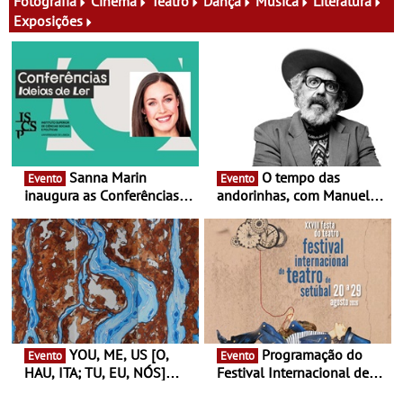
Fotografia
Cinema
Teatro
Dança
Música
Literatura
Exposições
Sanna Marin
O tempo das
Evento
Evento
inaugura as Conferências
andorinhas, com Manuel
Ideias de Ler, em Lisboa -
João Vieira e Corações de
Antiga primeira-ministra da
Atum - Concerto
Finlândia é a convidada da
performance na MAAT
primeira edição do novo
Gallery a 3 de Setembro,
ciclo de debates dedicado
19:30
aos grandes temas do
nosso tempo
YOU, ME, US [O,
Programação do
Evento
Evento
HAU, ITA; TU, EU, NÓS]
Festival Internacional de
Maria Madeira na Fundação
Teatro de Setúbal – XXVIII