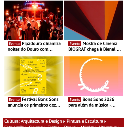
Pipadouro dinamiza
Mostra de Cinema
Evento
Evento
noites do Douro com
BIOGRAF chega à Bienal de
experiência exclusiva de
Cerveira este verão -
vinho, gastronomia e
Documentário, ensaio
música
fílmico e práticas artísticas
Festival Bons Sons
Bons Sons 2026
Evento
Evento
anuncia os primeiros dez
para além da música -
nomes do cartaz
Cinema, conversas,
percursos, oficinas,
atividades para toda a
Cultura:
Arquitectura e Design
Pintura e Escultura
família e muito mais