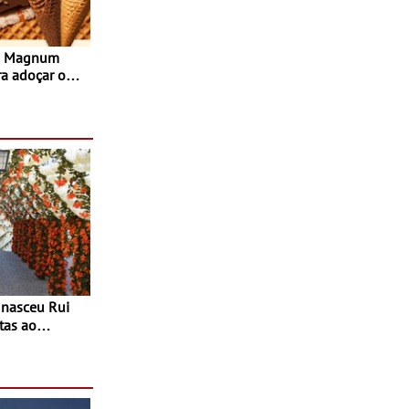
s Magnum
ra adoçar o
tas ao
 do Povo de
as decorrem
sto