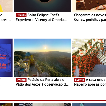
Solar Eclipse Chef's
Chegaram os novo
Evento
Cones, perfeitos pa
ores,
Experience: Viceroy at Ombria
verão
s dias
Algarve reúne chefs Michelin
para uma noite exclusiva
V
Palácio da Pena abre o
A casa onde nasceu Rui
Evento
Evento
Pátio dos Arcos à observação do
Nabeiro abre as por
eclipse solar
público nas Festas
Campo Maior - Fest
entre 8 e 16 de ago