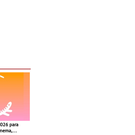
inema,