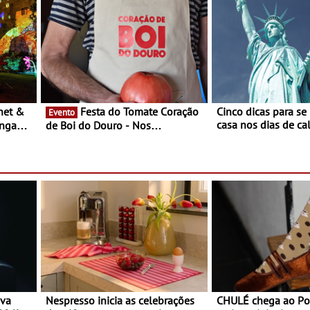
Festa do Tomate Coração
Cinco dicas para se
Evento
casa nos dias de calor - Dim
ongada
de Boi do Douro - Nos
o desconforto
restaurantes da região Agosto é o
ardim
mês do Tomate
paio
ova
Nespresso inicia as celebrações
CHULÉ chega ao Po