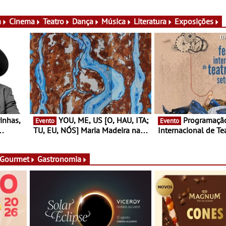
do cartaz
conversas, percursos
ico e
atividades para toda
muito mais
a
Cinema
Teatro
Dança
Música
Literatura
Exposições
YOU, ME, US [O, HAU, ITA;
Programação do Festival
Evento
Evento
TU, EU, NÓS] Maria Madeira na
Internacional de Te
rto
Fundação Oriente - De 14 de
Setúbal – XXVIII Fe
ery a 3
Agosto a 13 de Dezembro
- Entre 20 e 29 de 
 Gourmet
Gastronomia