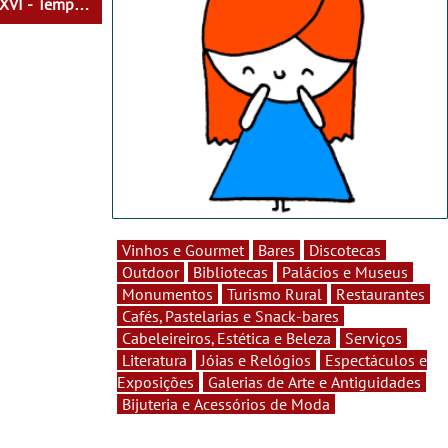
 XVI - Tempo
heres do Seu
Vinhos e Gourmet
Bares
Discotecas
Outdoor
Bibliotecas
Palácios e Museus
Monumentos
Turismo Rural
Restaurantes
Cafés, Pastelarias e Snack-bares
Cabeleireiros, Estética e Beleza
Serviços
Literatura
Jóias e Relógios
Espectáculos e
Exposições
Galerias de Arte e Antiguidades
Bijuteria e Acessórios de Moda