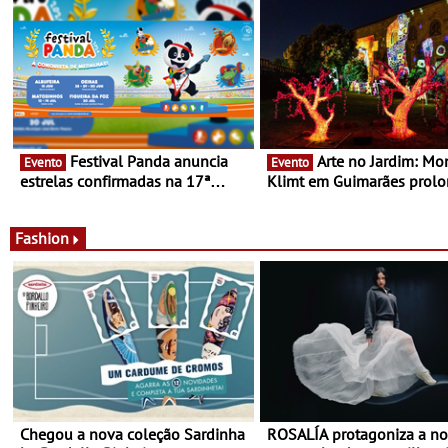
Festival Panda anuncia
Arte no Jardim: Monet &
Evento
Evento
estrelas confirmadas na 17ª
Klimt em Guimarães prol
edição - Entre Junho e Julho pelo
até ao final de Setembro -
país
Experiência luminosa no j
do Museu de Alberto Sam
Fashion
Chegou a nova coleção Sardinha
ROSALÍA protagoniza a n