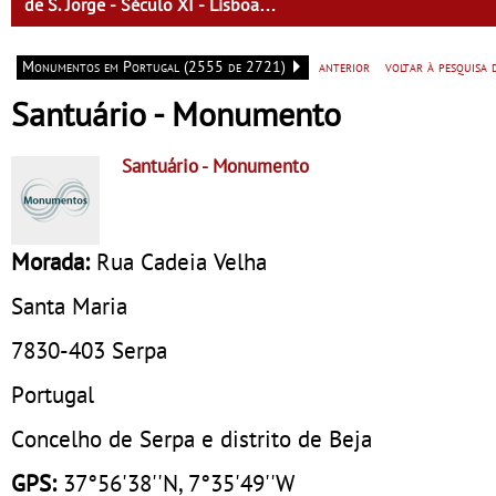
de S. Jorge - Século XI - Lisboa
Fora do Condado
Monumentos em Portugal (2555 de 2721)
anterior
voltar à pesquisa
Santuário - Monumento
Santuário
- Monumento
Morada:
Rua Cadeia Velha
Santa Maria
7830-403
Serpa
Portugal
Concelho de Serpa e distrito de Beja
GPS:
37°56'38''N, 7°35'49''W