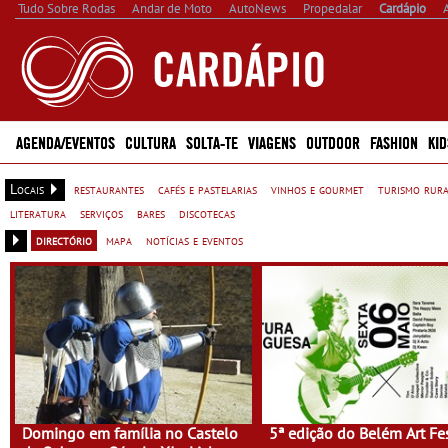
Tudo Sobre Rodas
Andar de Moto
AutoNews
Propedalar
Cardápio
AGENDA/EVENTOS
CULTURA
SOLTA-TE
VIAGENS
OUTDOOR
FASHION
KID
Locais
restaurantes
cafés e pastelarias
vinhos e gourmet
turismo rur
literatura
serviços
bares
discotecas
directório
mapa
notícias e eventos
Domingo em família no Castelo
5ª edição do Belém Art Fe