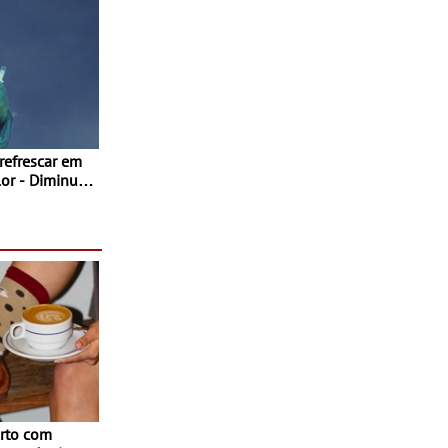
 refrescar em
inuir
rto com