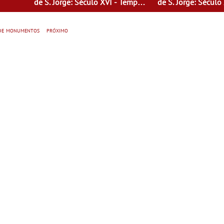
de S. Jorge: Século XVI - Tempo
de S. Jorge: Século
de Mulheres - Mulheres do Seu
de Mulheres - Mul
tempo
tempo
 de monumentos
próximo