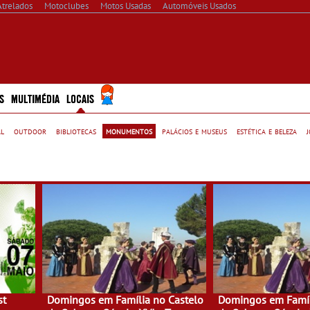
Atrelados
Motoclubes
Motos Usadas
Automóveis Usados
S
MULTIMÉDIA
LOCAIS
al
outdoor
bibliotecas
monumentos
palácios e museus
estética e beleza
st
Domingos em Família no Castelo
Domingos em Famíl