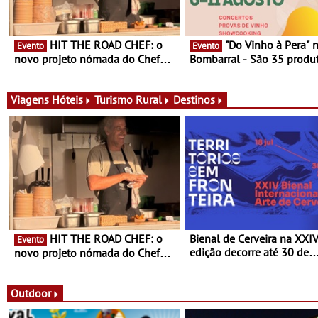
HIT THE ROAD CHEF: o
"Do Vinho à Pera" no
Evento
Evento
novo projeto nómada do Chef
Bombarral - São 35 produt
Nuno Queiroz Ribeiro - Um novo
150 vinhos em prova e sei
conceito gastronómico itinerante
de experiências
que percorre Portugal
Viagens
Hóteis
Turismo Rural
Destinos
HIT THE ROAD CHEF: o
Bienal de Cerveira na XXI
Evento
edição decorre até 30 de
novo projeto nómada do Chef
dezembro - Afirmar a arte
Nuno Queiroz Ribeiro - Um novo
enquanto “Territórios sem
conceito gastronómico itinerante
Fronteira”
que percorre Portugal
Outdoor