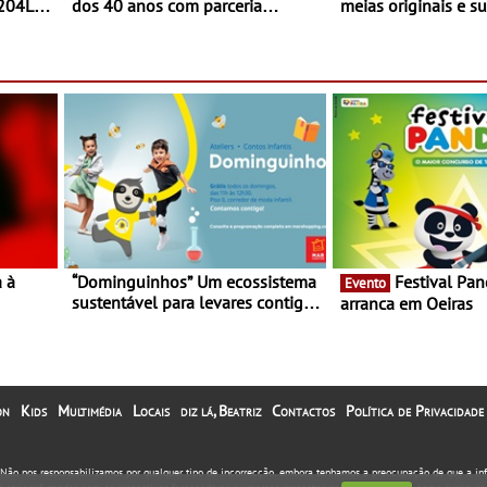
 204L
dos 40 anos com parceria
meias originais e su
exclusiva com a marca
marca portuguesa 
portuguesa Torres Novas -
espaço no ViaCatar
Edição limitada Nespresso x
Torres Novas
a à
“Dominguinhos” Um ecossistema
Festival Panda 2023
Evento
sustentável para levares contigo
arranca em Oeiras
29 de
aonde fores - Atelier de
Educação Ambiental nos
“Dominguinhos” de 23 de abril
on
Kids
Multimédia
Locais
diz lá, Beatriz
Contactos
Política de Privacidade
. Não nos responsabilizamos por qualquer tipo de incorrecção, embora tenhamos a preocupação de que a i