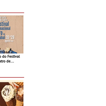
, oficinas,
 a família e
atro de
sta do Teatro
Agosto