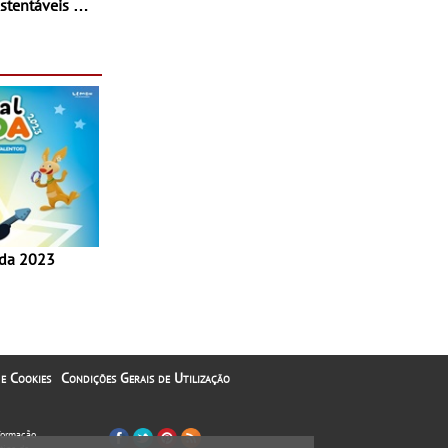
stentáveis - A
inaugurou um
ina Shopping
 e Cookies
Condições Gerais de Utilização
nformação