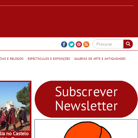
jóias e relógios
espectáculos e exposições
galerias de arte e antiguidades
ia no Castelo