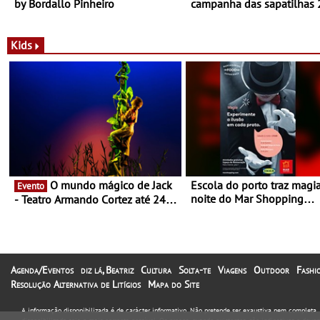
by Bordallo Pinheiro
campanha das sapatilhas
da New Balance
Kids
O mundo mágico de Jack
Escola do porto traz magi
Evento
noite do Mar Shopping
- Teatro Armando Cortez até 24
Matosinhos - No sábado, 
de Março
abril, às 21h00
Agenda/Eventos
diz lá, Beatriz
Cultura
Solta-te
Viagens
Outdoor
Fashi
Resolução Alternativa de Litígios
Mapa do Site
A informação disponibilizada é de carácter informativo. Não pretende ser exaustiva nem completa