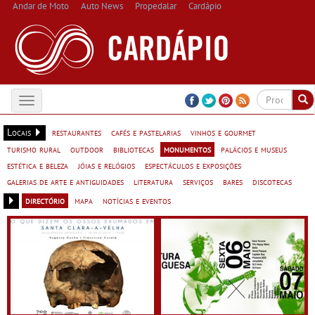
Andar de Moto
Auto News
Propedalar
Cardápio
Toggle
navigation
Locais
restaurantes
cafés e pastelarias
vinhos e gourmet
turismo rural
outdoor
bibliotecas
monumentos
palácios e museus
estética e beleza
jóias e relógios
espectáculos e exposições
galerias de arte e antiguidades
literatura
serviços
bares
discotecas
directório
mapa
notícias e eventos