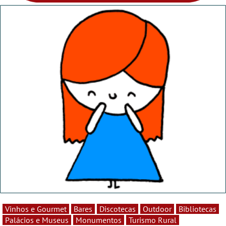
Vinhos e Gourmet
Bares
Discotecas
Outdoor
Bibliotecas
Palácios e Museus
Monumentos
Turismo Rural