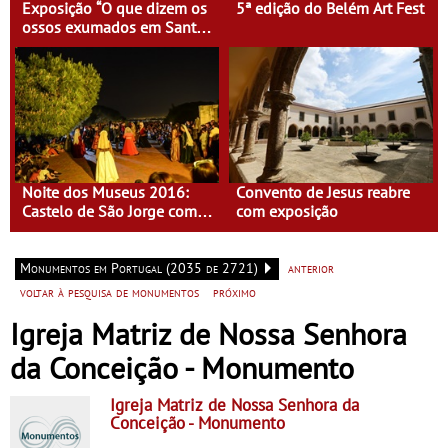
Exposição “O que dizem os
5ª edição do Belém Art Fest
ossos exumados em Santa
Clara-a-Velha”
Noite dos Museus 2016:
Convento de Jesus reabre
Castelo de São Jorge com
com exposição
entrada gratuita
Monumentos em Portugal (2035 de 2721)
anterior
voltar à pesquisa de monumentos
próximo
Igreja Matriz de Nossa Senhora
da Conceição - Monumento
Igreja Matriz de Nossa Senhora da
Conceição
- Monumento