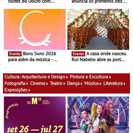
noites do Douro com
anuncia os primeiros dez
experiência exclusiva de
nomes do cartaz
vinho, gastronomia e
música
Bons Sons 2026
A casa onde nasceu
Evento
Evento
para além da música -
Rui Nabeiro abre as portas
Cinema, conversas,
ao público nas Festas do
percursos, oficinas,
Povo de Campo Maior -
atividades para toda a
Festas decorrem entre 8 e
Cultura:
Arquitectura e Design
Pintura e Escultura
família e muito mais
16 de agosto
Fotografia
Cinema
Teatro
Dança
Música
Literatura
Exposições