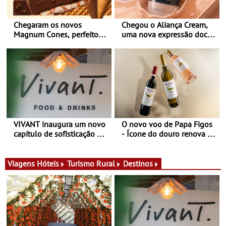
Chegaram os novos
Chegou o Aliança Cream,
Magnum Cones, perfeitos
uma nova expressão doce
para adoçar o verão
e suave, para viver todas as
estações
VIVANT inaugura um novo
O novo voo de Papa Figos
capítulo de sofisticação no
- Ícone do douro renova a
Algarve - Sob nova
imagem e afirma a
gerência, o Vivant reabre
identidade de uma marca
na Quinta do Lago com
líder
Viagens
Hóteis
Turismo Rural
Destinos
uma experiência que une
gastronomia mediterrânica,
cocktails de assinatura e
música