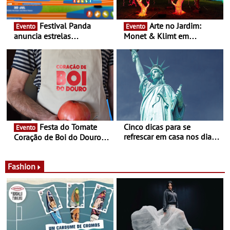
Festival Panda
Arte no Jardim:
Evento
Evento
anuncia estrelas
Monet & Klimt em
confirmadas na 17ª edição
Guimarães prolongada até
- Entre Junho e Julho pelo
ao final de Setembro -
país
Experiência luminosa no
jardim do Museu de
Alberto Sampaio
Festa do Tomate
Cinco dicas para se
Evento
refrescar em casa nos dias
Coração de Boi do Douro -
de calor - Diminuir o
Nos restaurantes da região
desconforto
Agosto é o mês do Tomate
Fashion