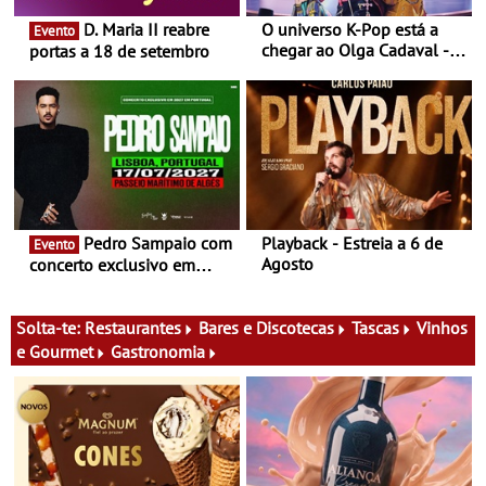
D. Maria II reabre
O universo K-Pop está a
Evento
chegar ao Olga Cadaval - A
portas a 18 de setembro
6 de setembro, às 15h00
Pedro Sampaio com
Playback - Estreia a 6 de
Evento
Agosto
concerto exclusivo em
2027 em Portugal
Solta-te:
Restaurantes
Bares e Discotecas
Tascas
Vinhos
e Gourmet
Gastronomia