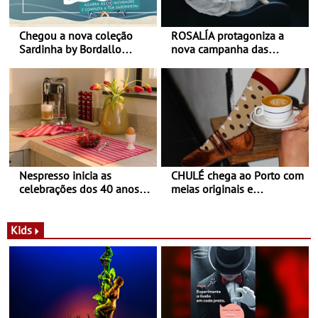
Chegou a nova coleção
ROSALÍA protagoniza a
Sardinha by Bordallo
nova campanha das
Pinheiro
sapatilhas 204L da New
Balance
Nespresso inicia as
CHULÉ chega ao Porto com
celebrações dos 40 anos
meias originais e
com parceria exclusiva com
sustentáveis - A marca
a marca portuguesa Torres
portuguesa inaugurou um
Novas - Edição limitada
espaço no ViaCatarina
Kids
Nespresso x Torres Novas
Shopping