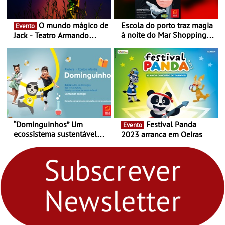
O mundo mágico de
Escola do porto traz magia
Evento
à noite do Mar Shopping
Jack - Teatro Armando
Matosinhos - No sábado,
Cortez até 24 de Março
29 de abril, às 21h00
“Dominguinhos” Um
Festival Panda
Evento
ecossistema sustentável
2023 arranca em Oeiras
para levares contigo aonde
fores - Atelier de Educação
Ambiental nos
“Dominguinhos” de 23 de
abril