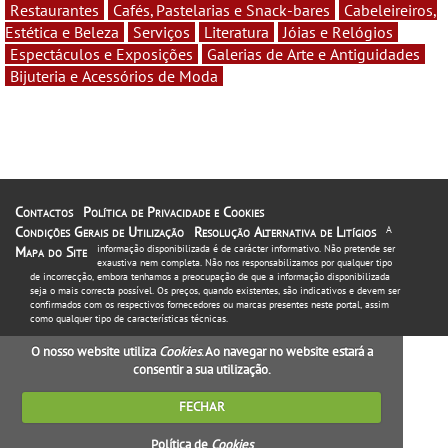
Restaurantes
Cafés, Pastelarias e Snack-bares
Cabeleireiros,
Estética e Beleza
Serviços
Literatura
Jóias e Relógios
Espectáculos e Exposições
Galerias de Arte e Antiguidades
Bijuteria e Acessórios de Moda
Contactos
Política de Privacidade e Cookies
Condições Gerais de Utilização
Resolução Alternativa de Litígios
A
informação disponibilizada é de carácter informativo. Não pretende ser
Mapa do Site
exaustiva nem completa. Não nos responsabilizamos por qualquer tipo
de incorrecção, embora tenhamos a preocupação de que a informação disponibilizada
seja o mais correcta possível. Os preços, quando existentes, são indicativos e devem ser
confirmados com os respectivos fornecedores ou marcas presentes neste portal, assim
como qualquer tipo de características técnicas.
O nosso website utiliza
Cookies
. Ao navegar no website estará a
consentir a sua utilização.
FECHAR
Política de
Cookies