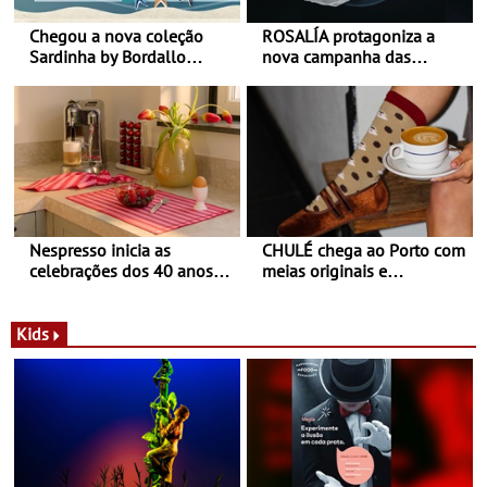
Chegou a nova coleção
ROSALÍA protagoniza a
Sardinha by Bordallo
nova campanha das
Pinheiro
sapatilhas 204L da New
Balance
Nespresso inicia as
CHULÉ chega ao Porto com
celebrações dos 40 anos
meias originais e
com parceria exclusiva com
sustentáveis - A marca
a marca portuguesa Torres
portuguesa inaugurou um
Novas - Edição limitada
espaço no ViaCatarina
Kids
Nespresso x Torres Novas
Shopping