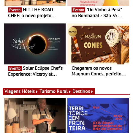
HIT THE ROAD
"Do Vinho à Pera"
Evento
Evento
CHEF: o novo projeto
no Bombarral - São 35
nómada do Chef Nuno
produtores, 150 vinhos em
Queiroz Ribeiro - Um novo
prova e seis dias de
conceito gastronómico
experiências
itinerante que percorre
Portugal
Solar Eclipse Chef's
Chegaram os novos
Evento
Magnum Cones, perfeitos
Experience: Viceroy at
para adoçar o verão
Ombria Algarve reúne chefs
Michelin para uma noite
exclusiva
Viagens
Hóteis
Turismo Rural
Destinos