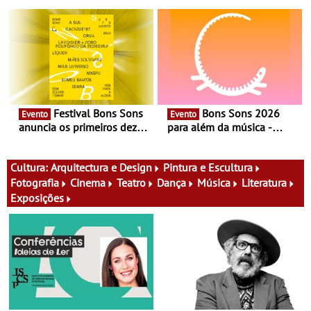
experiência exclusiva de
Cerveira este verão -
vinho, gastronomia e
Documentário, ensaio
música
fílmico e práticas artísticas
Festival Bons Sons
Bons Sons 2026
Evento
Evento
anuncia os primeiros dez
para além da música -
nomes do cartaz
Cinema, conversas,
percursos, oficinas,
atividades para toda a
Cultura:
Arquitectura e Design
Pintura e Escultura
família e muito mais
Fotografia
Cinema
Teatro
Dança
Música
Literatura
Exposições