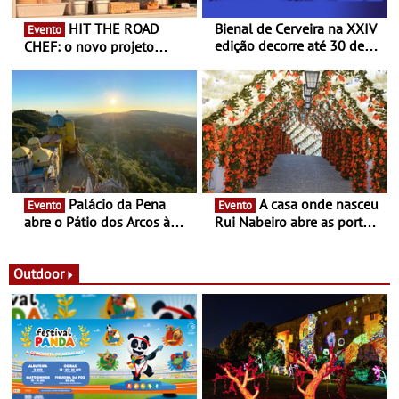
HIT THE ROAD
Bienal de Cerveira na XXIV
Evento
edição decorre até 30 de
CHEF: o novo projeto
dezembro - Afirmar a arte
nómada do Chef Nuno
enquanto “Territórios sem
Queiroz Ribeiro - Um novo
Fronteira”
conceito gastronómico
itinerante que percorre
Portugal
Palácio da Pena
A casa onde nasceu
Evento
Evento
abre o Pátio dos Arcos à
Rui Nabeiro abre as portas
observação do eclipse
ao público nas Festas do
solar
Povo de Campo Maior -
Festas decorrem entre 8 e
Outdoor
16 de agosto