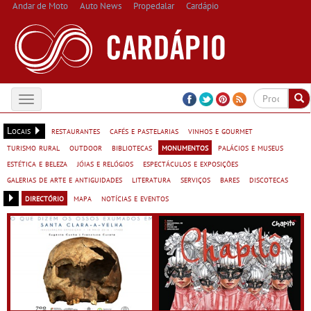
Andar de Moto
Auto News
Propedalar
Cardápio
Toggle
navigation
Locais
restaurantes
cafés e pastelarias
vinhos e gourmet
turismo rural
outdoor
bibliotecas
monumentos
palácios e museus
estética e beleza
jóias e relógios
espectáculos e exposições
galerias de arte e antiguidades
literatura
serviços
bares
discotecas
directório
mapa
notícias e eventos