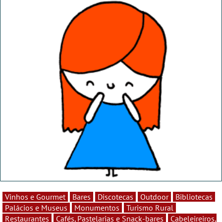
Vinhos e Gourmet
Bares
Discotecas
Outdoor
Bibliotecas
Palácios e Museus
Monumentos
Turismo Rural
Restaurantes
Cafés, Pastelarias e Snack-bares
Cabeleireiros,