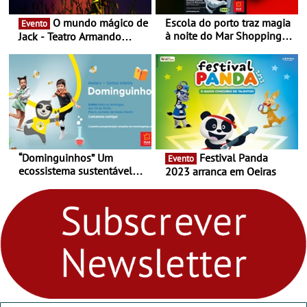
O mundo mágico de
Escola do porto traz magia
Evento
à noite do Mar Shopping
Jack - Teatro Armando
Matosinhos - No sábado,
Cortez até 24 de Março
29 de abril, às 21h00
“Dominguinhos” Um
Festival Panda
Evento
ecossistema sustentável
2023 arranca em Oeiras
para levares contigo aonde
fores - Atelier de Educação
Ambiental nos
“Dominguinhos” de 23 de
abril