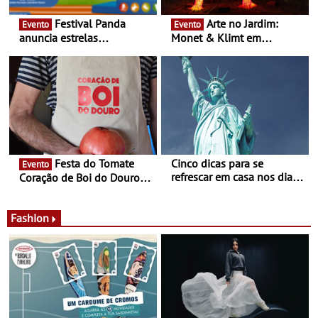
Festival Panda
Arte no Jardim:
Evento
Evento
anuncia estrelas
Monet & Klimt em
confirmadas na 17ª edição
Guimarães prolongada até
- Entre Junho e Julho pelo
ao final de Setembro -
país
Experiência luminosa no
jardim do Museu de
Alberto Sampaio
Festa do Tomate
Cinco dicas para se
Evento
refrescar em casa nos dias
Coração de Boi do Douro -
de calor - Diminuir o
Nos restaurantes da região
desconforto
Agosto é o mês do Tomate
Fashion