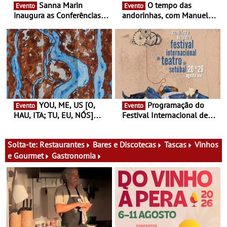
Sanna Marin
O tempo das
Evento
Evento
inaugura as Conferências
andorinhas, com Manuel
Ideias de Ler, em Lisboa -
João Vieira e Corações de
Antiga primeira-ministra da
Atum - Concerto
Finlândia é a convidada da
performance na MAAT
primeira edição do novo
Gallery a 3 de Setembro,
ciclo de debates dedicado
19:30
aos grandes temas do
nosso tempo
YOU, ME, US [O,
Programação do
Evento
Evento
HAU, ITA; TU, EU, NÓS]
Festival Internacional de
Maria Madeira na Fundação
Teatro de Setúbal – XXVIII
Oriente - De 14 de Agosto a
Festa do Teatro - Entre 20 e
13 de Dezembro
29 de Agosto
Solta-te:
Restaurantes
Bares e Discotecas
Tascas
Vinhos
e Gourmet
Gastronomia