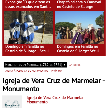
Exposição “O que dizem os
Chapitô celebra o Carnaval
ossos exumados em Santa
no Castelo de S. Jorge
Clara-a-Velha”
Domingo em família no
Domingos em Família no
Castelo de S. Jorge - Século
Castelo de S. Jorge: Século
XI - Lisboa Fora do Condado
XVI - Tempo de Mulheres -
Mulheres do Seu tempo
Monumentos em Portugal (1782 de 2721)
anterior
voltar à pesquisa de monumentos
próximo
Igreja de Vera Cruz de Marmelar -
Monumento
Igreja de Vera Cruz de Marmelar
-
Monumento