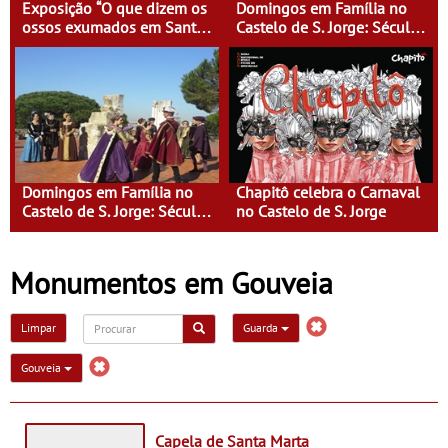
Exposição “O que dizem os
Domingos em Família no
ossos exumados em Santa
Castelo de S. Jorge: Século
Clara-a-Velha”
XVI - Tempo de Mulheres -
Mulheres do Seu tempo
Domingos em Família no
Chapitô celebra o Carnaval
Castelo de S. Jorge: Século
no Castelo de S. Jorge
XVI - Tempo de Mulheres -
Mulheres do Seu tempo
Monumentos em Gouveia
Limpar
Guarda
Gouveia
Capela de Santa Marta