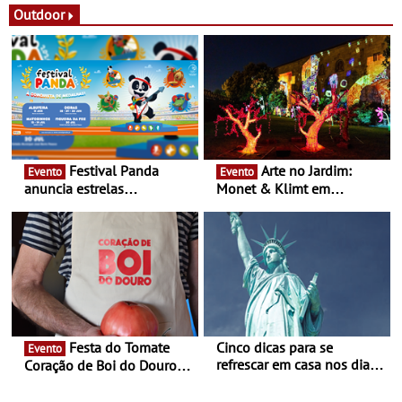
Festas decorrem entre 8 e
Outdoor
16 de agosto
Festival Panda
Arte no Jardim:
Evento
Evento
anuncia estrelas
Monet & Klimt em
confirmadas na 17ª edição
Guimarães prolongada até
- Entre Junho e Julho pelo
ao final de Setembro -
país
Experiência luminosa no
jardim do Museu de
Alberto Sampaio
Festa do Tomate
Cinco dicas para se
Evento
refrescar em casa nos dias
Coração de Boi do Douro -
de calor - Diminuir o
Nos restaurantes da região
desconforto
Agosto é o mês do Tomate