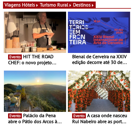
exclusiva
Viagens
Hóteis
Turismo Rural
Destinos
HIT THE ROAD
Bienal de Cerveira na XXIV
Evento
edição decorre até 30 de
CHEF: o novo projeto
dezembro - Afirmar a arte
nómada do Chef Nuno
enquanto “Territórios sem
Queiroz Ribeiro - Um novo
Fronteira”
conceito gastronómico
itinerante que percorre
Portugal
Palácio da Pena
A casa onde nasceu
Evento
Evento
abre o Pátio dos Arcos à
Rui Nabeiro abre as portas
observação do eclipse
ao público nas Festas do
solar
Povo de Campo Maior -