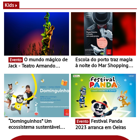
Novas - Edição limitada
espaço no ViaCatarina
Kids
Nespresso x Torres Novas
Shopping
O mundo mágico de
Escola do porto traz magia
Evento
à noite do Mar Shopping
Jack - Teatro Armando
Matosinhos - No sábado,
Cortez até 24 de Março
29 de abril, às 21h00
“Dominguinhos” Um
Festival Panda
Evento
ecossistema sustentável
2023 arranca em Oeiras
para levares contigo aonde
fores - Atelier de Educação