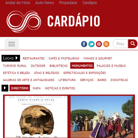
Andar de Moto
Auto News
Propedalar
Cardápio
Toggle
navigation
Locais
restaurantes
cafés e pastelarias
vinhos e gourmet
turismo rural
outdoor
bibliotecas
monumentos
palácios e museus
estética e beleza
jóias e relógios
espectáculos e exposições
galerias de arte e antiguidades
literatura
serviços
bares
discotecas
directório
mapa
notícias e eventos