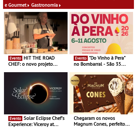
e Gourmet
Gastronomia
HIT THE ROAD
"Do Vinho à Pera"
Evento
Evento
CHEF: o novo projeto
no Bombarral - São 35
nómada do Chef Nuno
produtores, 150 vinhos em
Queiroz Ribeiro - Um novo
prova e seis dias de
conceito gastronómico
experiências
itinerante que percorre
Portugal
Solar Eclipse Chef's
Chegaram os novos
Evento
Magnum Cones, perfeitos
Experience: Viceroy at
para adoçar o verão
Ombria Algarve reúne chefs
Michelin para uma noite