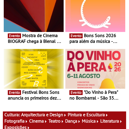
Mostra de Cinema
Bons Sons 2026
Evento
Evento
BIOGRAF chega à Bienal de
para além da música -
Cerveira este verão -
Cinema, conversas,
Documentário, ensaio
percursos, oficinas,
fílmico e práticas artísticas
atividades para toda a
família e muito mais
Festival Bons Sons
"Do Vinho à Pera"
Evento
Evento
anuncia os primeiros dez
no Bombarral - São 35
nomes do cartaz
produtores, 150 vinhos em
prova e seis dias de
experiências
Cultura:
Arquitectura e Design
Pintura e Escultura
Fotografia
Cinema
Teatro
Dança
Música
Literatura
Exposições