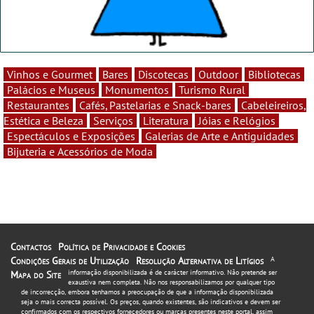
Vinhos e Gourmet
Bares
Discotecas
Outdoor
Bibliotecas
Palácios e Museus
Monumentos
Turismo Rural
Restaurantes
Cafés, Pastelarias e Snack-bares
Cabeleireiros,
Estética e Beleza
Serviços
Literatura
Jóias e Relógios
Espectáculos e Exposições
Galerias de Arte e Antiguidades
Bijuteria e Acessórios de Moda
Contactos
Política de Privacidade e Cookies
Condições Gerais de Utilização
Resolução Alternativa de Litígios
A
informação disponibilizada é de carácter informativo. Não pretende ser
Mapa do Site
exaustiva nem completa. Não nos responsabilizamos por qualquer tipo
de incorrecção, embora tenhamos a preocupação de que a informação disponibilizada
seja o mais correcta possível. Os preços, quando existentes, são indicativos e devem ser
confirmados com os respectivos fornecedores ou marcas presentes neste portal, assim