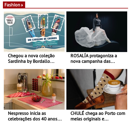
Fashion
Chegou a nova coleção
ROSALÍA protagoniza a
Sardinha by Bordallo
nova campanha das
Pinheiro
sapatilhas 204L da New
Balance
Nespresso inicia as
CHULÉ chega ao Porto com
celebrações dos 40 anos
meias originais e
com parceria exclusiva com
sustentáveis - A marca
a marca portuguesa Torres
portuguesa inaugurou um