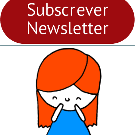
Ambiental nos
“Dominguinhos” de 23 de
abril