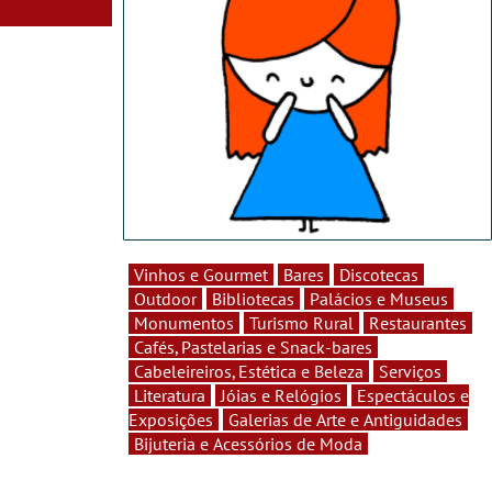
Vinhos e Gourmet
Bares
Discotecas
Outdoor
Bibliotecas
Palácios e Museus
Monumentos
Turismo Rural
Restaurantes
Cafés, Pastelarias e Snack-bares
Cabeleireiros, Estética e Beleza
Serviços
Literatura
Jóias e Relógios
Espectáculos e
Exposições
Galerias de Arte e Antiguidades
Bijuteria e Acessórios de Moda