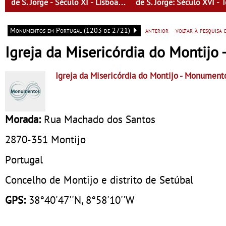
de S. Jorge - Século XI - Lisboa
de S. Jorge: Século XVI -
Fora do Condado
de Mulheres - Mulheres d
tempo
Monumentos em Portugal (1203 de 2721)
anterior
voltar à pesquisa
Igreja da Misericórdia do Montij
Igreja da Misericórdia do Montijo
- Monument
Morada:
Rua Machado dos Santos
2870-351
Montijo
Portugal
Concelho de Montijo e distrito de Setúbal
GPS:
38°40'47''N, 8°58'10''W