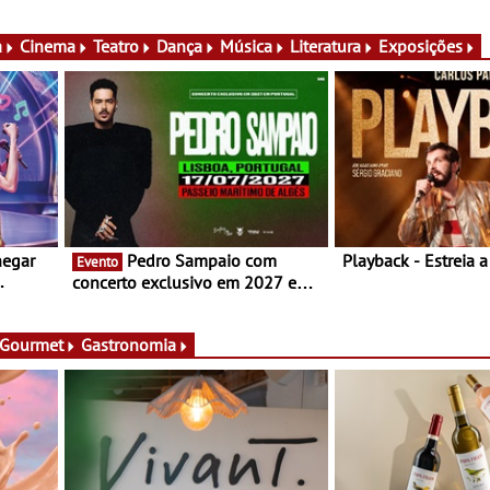
conversas, percursos, oficinas,
público nas Festas
atividades para toda a família e
Campo Maior - Fest
muito mais
entre 8 e 16 de ago
a
Cinema
Teatro
Dança
Música
Literatura
Exposições
hegar
Pedro Sampaio com
Playback - Estreia 
Evento
concerto exclusivo em 2027 em
Portugal
 Gourmet
Gastronomia