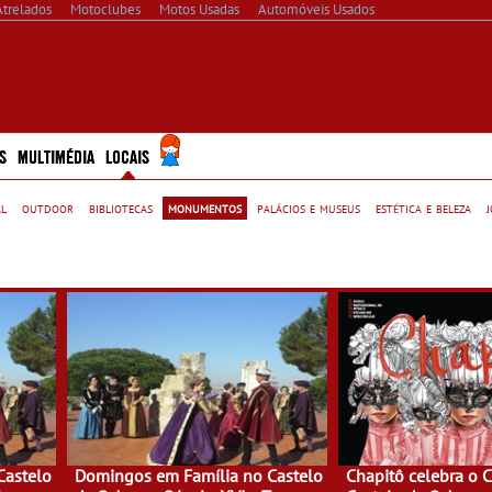
Atrelados
Motoclubes
Motos Usadas
Automóveis Usados
S
MULTIMÉDIA
LOCAIS
al
outdoor
bibliotecas
monumentos
palácios e museus
estética e beleza
Castelo
Domingos em Família no Castelo
Chapitô celebra o 