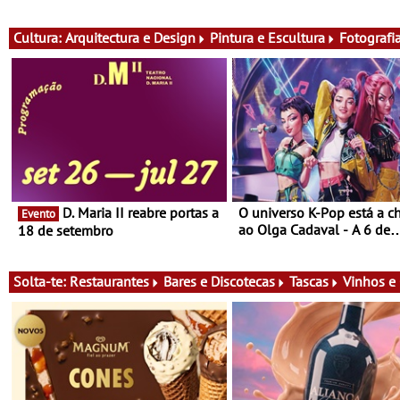
exclusiva de vinho, gastronomia
do cartaz
e música
Cultura:
Arquitectura e Design
Pintura e Escultura
Fotografi
D. Maria II reabre portas a
O universo K-Pop está a c
Evento
ao Olga Cadaval - A 6 de
18 de setembro
setembro, às 15h00
Solta-te:
Restaurantes
Bares e Discotecas
Tascas
Vinhos e