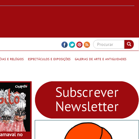
jóias e relógios
espectáculos e exposições
galerias de arte e antiguidades
Carnaval no