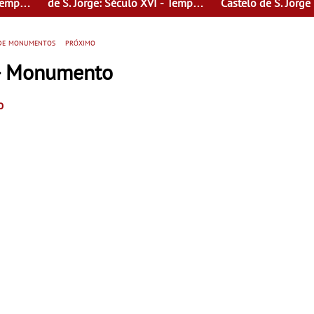
 Tempo
de S. Jorge: Século XVI - Tempo
Castelo de S. Jorge
o Seu
de Mulheres - Mulheres do Seu
tempo
 de monumentos
próximo
o - Monumento
o