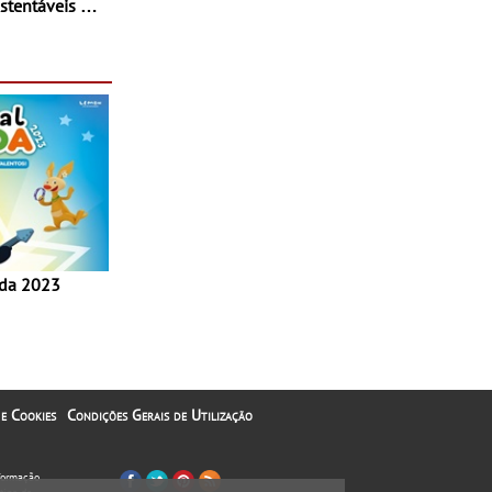
stentáveis - A
inaugurou um
ina Shopping
 e Cookies
Condições Gerais de Utilização
nformação