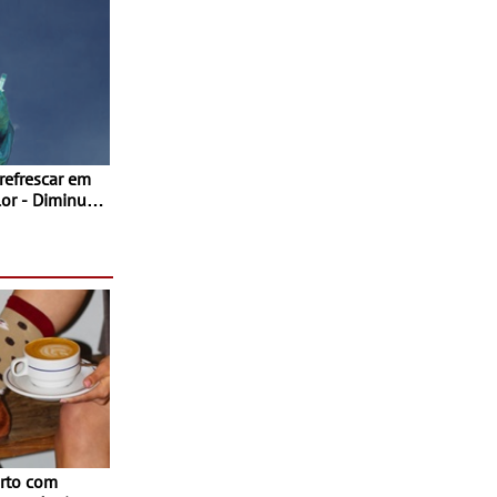
 refrescar em
inuir
rto com