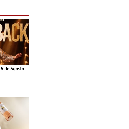
 do Povo de
as decorrem
sto
a 6 de Agosto