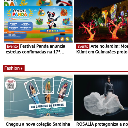
cocktails de assinatura e 
Festival Panda anuncia
Arte no Jardim: Monet &
Evento
Evento
estrelas confirmadas na 17ª
Klimt em Guimarães prol
edição - Entre Junho e Julho pelo
até ao final de Setembro -
país
Experiência luminosa no j
do Museu de Alberto Sam
Fashion
Chegou a nova coleção Sardinha
ROSALÍA protagoniza a n