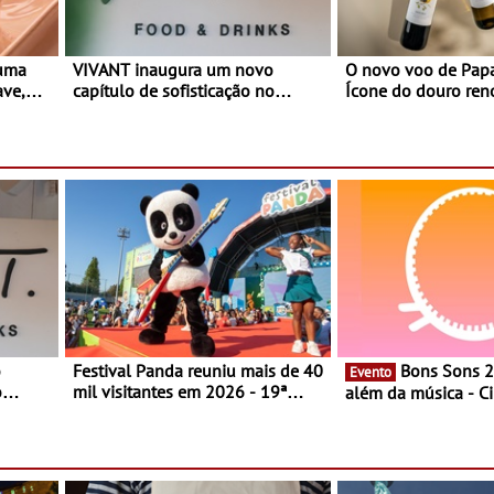
 uma
VIVANT inaugura um novo
O novo voo de Papa
ave,
capítulo de sofisticação no
Ícone do douro re
es
Algarve - Sob nova gerência, o
e afirma a identidade de uma
Vivant reabre na Quinta do Lago
marca líder
com uma experiência que une
gastronomia mediterrânica,
cocktails de assinatura e música
o
Festival Panda reuniu mais de 40
Bons Sons 2026 para
Evento
o
mil visitantes em 2026 - 19ª
além da música - C
ia, o
edição do maior evento infantil
conversas, percursos
o Lago
do país contou com nove
atividades para toda
 une
sessões durante cinco dias de
muito mais
,
festa em Oeiras e na Maia