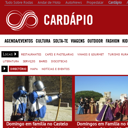
Tudo Sobre Rodas
Andar de Moto
AutoNews
Propedalar
Cardápio
AGENDA/EVENTOS
CULTURA
SOLTA-TE
VIAGENS
OUTDOOR
FASHION
KID
Locais
restaurantes
cafés e pastelarias
vinhos e gourmet
turismo rur
literatura
serviços
bares
discotecas
directório
mapa
notícias e eventos
Domingo em família no Castelo
Domingos em Família no 