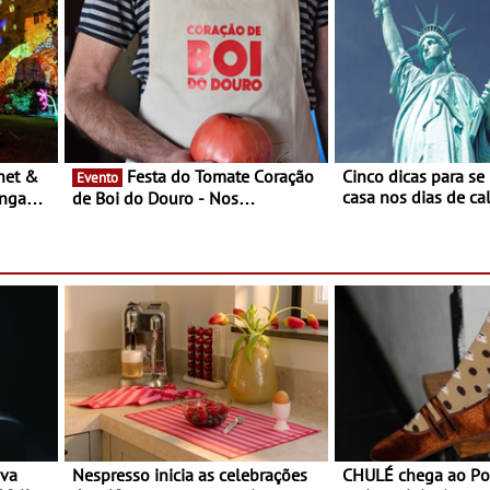
música
Festa do Tomate Coração
Cinco dicas para se
Evento
casa nos dias de calor - Dim
ongada
de Boi do Douro - Nos
o desconforto
restaurantes da região Agosto é o
ardim
mês do Tomate
paio
ova
Nespresso inicia as celebrações
CHULÉ chega ao Po