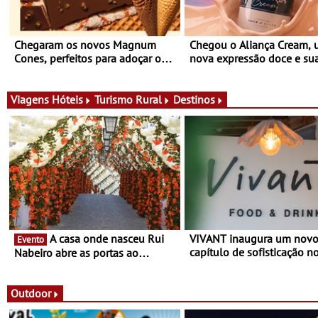
Chegaram os novos Magnum
Chegou o Aliança Cream,
Cones, perfeitos para adoçar o
nova expressão doce e su
verão
para viver todas as estaçõ
Viagens
Hóteis
Turismo Rural
Destinos
A casa onde nasceu Rui
VIVANT inaugura um nov
Evento
capítulo de sofisticação n
Nabeiro abre as portas ao
Algarve - Sob nova gerênc
público nas Festas do Povo de
Vivant reabre na Quinta d
Campo Maior - Festas decorrem
com uma experiência que
entre 8 e 16 de agosto
Outdoor
gastronomia mediterrânica