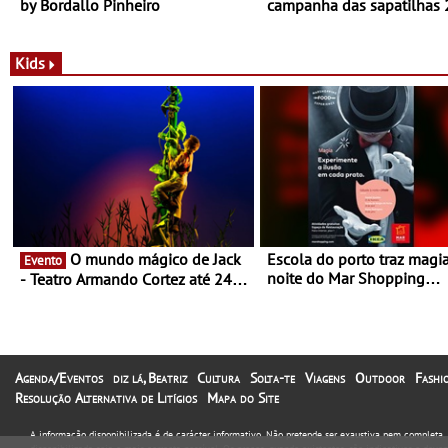
by Bordallo Pinheiro
campanha das sapatilhas
da New Balance
Kids
O mundo mágico de Jack
Escola do porto traz magi
Evento
noite do Mar Shopping
- Teatro Armando Cortez até 24
Matosinhos - No sábado, 
de Março
abril, às 21h00
Agenda/Eventos
diz lá, Beatriz
Cultura
Solta-te
Viagens
Outdoor
Fashi
Resolução Alternativa de Litígios
Mapa do Site
A informação disponibilizada é de carácter informativo. Não pretende ser exaustiva nem completa