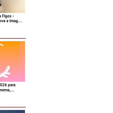
 Figos -
nova a imagem
inema,
, oficinas,
 a família e