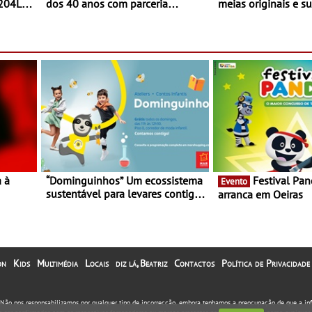
 204L
dos 40 anos com parceria
meias originais e su
exclusiva com a marca
marca portuguesa 
portuguesa Torres Novas -
espaço no ViaCatar
Edição limitada Nespresso x
Torres Novas
a à
“Dominguinhos” Um ecossistema
Festival Panda 2023
Evento
sustentável para levares contigo
arranca em Oeiras
29 de
aonde fores - Atelier de
Educação Ambiental nos
“Dominguinhos” de 23 de abril
on
Kids
Multimédia
Locais
diz lá, Beatriz
Contactos
Política de Privacidade
. Não nos responsabilizamos por qualquer tipo de incorrecção, embora tenhamos a preocupação de que a i