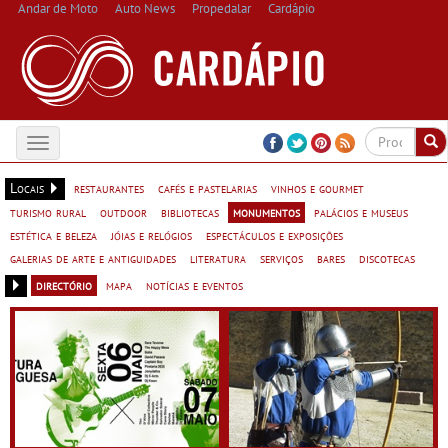
Andar de Moto
Auto News
Propedalar
Cardápio
Toggle
navigation
Locais
restaurantes
cafés e pastelarias
vinhos e gourmet
turismo rural
outdoor
bibliotecas
monumentos
palácios e museus
estética e beleza
jóias e relógios
espectáculos e exposições
galerias de arte e antiguidades
literatura
serviços
bares
discotecas
directório
mapa
notícias e eventos