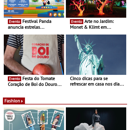
Festival Panda
Arte no Jardim:
Evento
Evento
anuncia estrelas
Monet & Klimt em
confirmadas na 17ª edição
Guimarães prolongada até
- Entre Junho e Julho pelo
ao final de Setembro -
país
Experiência luminosa no
jardim do Museu de
Alberto Sampaio
Festa do Tomate
Cinco dicas para se
Evento
refrescar em casa nos dias
Coração de Boi do Douro -
de calor - Diminuir o
Nos restaurantes da região
desconforto
Agosto é o mês do Tomate
Fashion