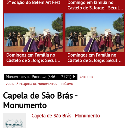
5ª edição do Belém Art Fest
Domingo em família no
Castelo de S. Jorge - Século
XI - Lisboa Fora do Condado
Domingos em Família no
Domingos em Família no
Castelo de S. Jorge: Século
Castelo de S. Jorge: Século
XVI - Tempo de Mulheres -
XVI - Tempo de Mulheres -
Mulheres do Seu tempo
Mulheres do Seu tempo
Monumentos em Portugal (346 de 2721)
anterior
voltar à pesquisa de monumentos
próximo
Capela de São Brás -
Monumento
Capela de São Brás
- Monumento