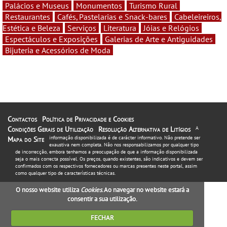
Palácios e Museus
Monumentos
Turismo Rural
Restaurantes
Cafés, Pastelarias e Snack-bares
Cabeleireiros,
Estética e Beleza
Serviços
Literatura
Jóias e Relógios
Espectáculos e Exposições
Galerias de Arte e Antiguidades
Bijuteria e Acessórios de Moda
Contactos
Política de Privacidade e Cookies
Condições Gerais de Utilização
Resolução Alternativa de Litígios
A
informação disponibilizada é de carácter informativo. Não pretende ser
Mapa do Site
exaustiva nem completa. Não nos responsabilizamos por qualquer tipo
de incorrecção, embora tenhamos a preocupação de que a informação disponibilizada
seja o mais correcta possível. Os preços, quando existentes, são indicativos e devem ser
confirmados com os respectivos fornecedores ou marcas presentes neste portal, assim
como qualquer tipo de características técnicas.
O nosso website utiliza
Cookies
. Ao navegar no website estará a
consentir a sua utilização.
FECHAR