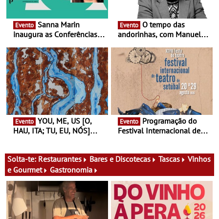
Sanna Marin
O tempo das
Evento
Evento
inaugura as Conferências
andorinhas, com Manuel
Ideias de Ler, em Lisboa -
João Vieira e Corações de
Antiga primeira-ministra da
Atum - Concerto
Finlândia é a convidada da
performance na MAAT
primeira edição do novo
Gallery a 3 de Setembro,
ciclo de debates dedicado
19:30
aos grandes temas do
nosso tempo
YOU, ME, US [O,
Programação do
Evento
Evento
HAU, ITA; TU, EU, NÓS]
Festival Internacional de
Maria Madeira na Fundação
Teatro de Setúbal – XXVIII
Oriente - De 14 de Agosto a
Festa do Teatro - Entre 20 e
13 de Dezembro
29 de Agosto
Solta-te:
Restaurantes
Bares e Discotecas
Tascas
Vinhos
e Gourmet
Gastronomia