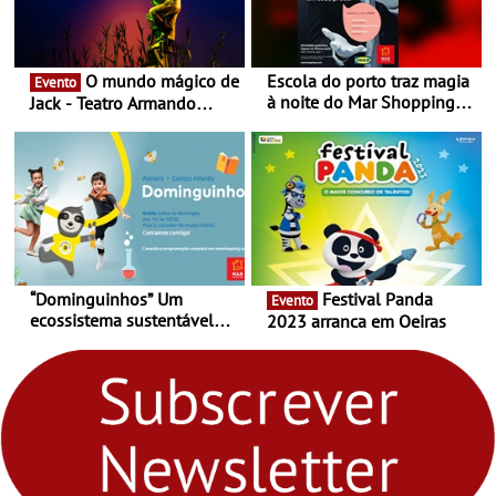
O mundo mágico de
Escola do porto traz magia
Evento
à noite do Mar Shopping
Jack - Teatro Armando
Matosinhos - No sábado,
Cortez até 24 de Março
29 de abril, às 21h00
“Dominguinhos” Um
Festival Panda
Evento
ecossistema sustentável
2023 arranca em Oeiras
para levares contigo aonde
fores - Atelier de Educação
Ambiental nos
“Dominguinhos” de 23 de
abril