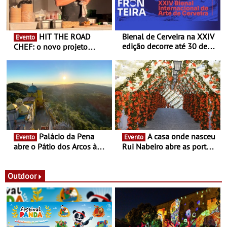
HIT THE ROAD
Bienal de Cerveira na XXIV
Evento
edição decorre até 30 de
CHEF: o novo projeto
dezembro - Afirmar a arte
nómada do Chef Nuno
enquanto “Territórios sem
Queiroz Ribeiro - Um novo
Fronteira”
conceito gastronómico
itinerante que percorre
Portugal
Palácio da Pena
A casa onde nasceu
Evento
Evento
abre o Pátio dos Arcos à
Rui Nabeiro abre as portas
observação do eclipse
ao público nas Festas do
solar
Povo de Campo Maior -
Festas decorrem entre 8 e
Outdoor
16 de agosto