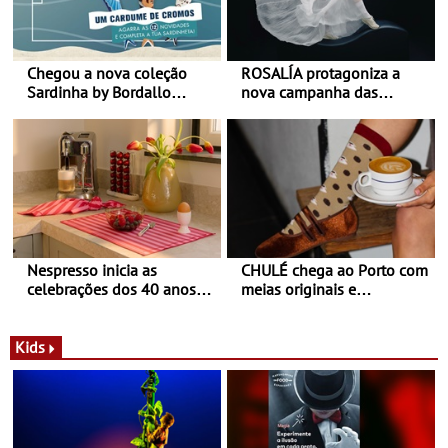
Chegou a nova coleção
ROSALÍA protagoniza a
Sardinha by Bordallo
nova campanha das
Pinheiro
sapatilhas 204L da New
Balance
Nespresso inicia as
CHULÉ chega ao Porto com
celebrações dos 40 anos
meias originais e
com parceria exclusiva com
sustentáveis - A marca
a marca portuguesa Torres
portuguesa inaugurou um
Novas - Edição limitada
espaço no ViaCatarina
Kids
Nespresso x Torres Novas
Shopping