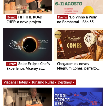
HIT THE ROAD
"Do Vinho à Pera"
Evento
Evento
CHEF: o novo projeto
no Bombarral - São 35
nómada do Chef Nuno
produtores, 150 vinhos em
Queiroz Ribeiro - Um novo
prova e seis dias de
conceito gastronómico
experiências
itinerante que percorre
Portugal
Solar Eclipse Chef's
Chegaram os novos
Evento
Magnum Cones, perfeitos
Experience: Viceroy at
para adoçar o verão
Ombria Algarve reúne chefs
Michelin para uma noite
exclusiva
Viagens
Hóteis
Turismo Rural
Destinos