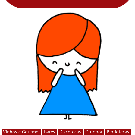
Vinhos e Gourmet
Bares
Discotecas
Outdoor
Bibliotecas