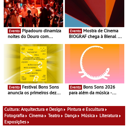
Pipadouro dinamiza
Mostra de Cinema
Evento
Evento
noites do Douro com
BIOGRAF chega à Bienal de
experiência exclusiva de
Cerveira este verão -
vinho, gastronomia e
Documentário, ensaio
música
fílmico e práticas artísticas
Festival Bons Sons
Bons Sons 2026
Evento
Evento
anuncia os primeiros dez
para além da música -
nomes do cartaz
Cinema, conversas,
percursos, oficinas,
atividades para toda a
Cultura:
Arquitectura e Design
Pintura e Escultura
família e muito mais
Fotografia
Cinema
Teatro
Dança
Música
Literatura
Exposições