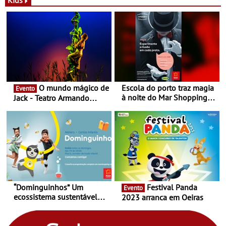
Kids
Nespresso x Torres Novas
Shopping
O mundo mágico de
Escola do porto traz magia
Evento
à noite do Mar Shopping
Jack - Teatro Armando
Matosinhos - No sábado,
Cortez até 24 de Março
29 de abril, às 21h00
“Dominguinhos” Um
Festival Panda
Evento
ecossistema sustentável
2023 arranca em Oeiras
para levares contigo aonde
fores - Atelier de Educação
Ambiental nos