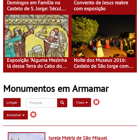
Domingos em Família no
Convento de Jesus reabre
Castelo de S. Jorge: Século
com exposição
XVI - Tempo de Mulheres -
Mulheres do Seu tempo
Exposição "Alguma Mezinha
Noite dos Museus 2016:
lá dessa Terra do Cabo do
Castelo de São Jorge com
Mundo"
entrada gratuita
Monumentos em Armamar
Limpar
Viseu
Armamar
Igreja Matriz de São Miguel