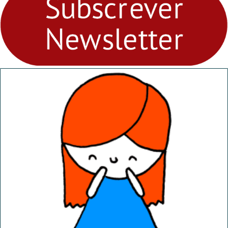
“Dominguinhos” de 23 de
abril