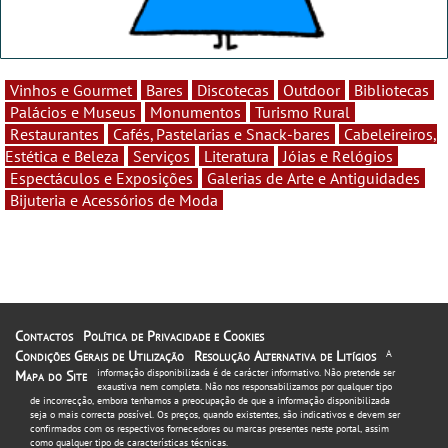
Vinhos e Gourmet
Bares
Discotecas
Outdoor
Bibliotecas
Palácios e Museus
Monumentos
Turismo Rural
Restaurantes
Cafés, Pastelarias e Snack-bares
Cabeleireiros,
Estética e Beleza
Serviços
Literatura
Jóias e Relógios
Espectáculos e Exposições
Galerias de Arte e Antiguidades
Bijuteria e Acessórios de Moda
Contactos
Política de Privacidade e Cookies
Condições Gerais de Utilização
Resolução Alternativa de Litígios
A
informação disponibilizada é de carácter informativo. Não pretende ser
Mapa do Site
exaustiva nem completa. Não nos responsabilizamos por qualquer tipo
de incorrecção, embora tenhamos a preocupação de que a informação disponibilizada
seja o mais correcta possível. Os preços, quando existentes, são indicativos e devem ser
confirmados com os respectivos fornecedores ou marcas presentes neste portal, assim
como qualquer tipo de características técnicas.