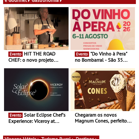
HIT THE ROAD
"Do Vinho à Pera"
Evento
Evento
CHEF: o novo projeto
no Bombarral - São 35
nómada do Chef Nuno
produtores, 150 vinhos em
Queiroz Ribeiro - Um novo
prova e seis dias de
conceito gastronómico
experiências
itinerante que percorre
Portugal
Solar Eclipse Chef's
Chegaram os novos
Evento
Magnum Cones, perfeitos
Experience: Viceroy at
para adoçar o verão
Ombria Algarve reúne chefs
Michelin para uma noite
exclusiva
Viagens
Hóteis
Turismo Rural
Destinos