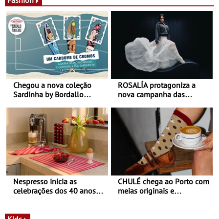
Chegou a nova coleção
ROSALÍA protagoniza a
Sardinha by Bordallo
nova campanha das
Pinheiro
sapatilhas 204L da New
Balance
Nespresso inicia as
CHULÉ chega ao Porto com
celebrações dos 40 anos
meias originais e
com parceria exclusiva com
sustentáveis - A marca
a marca portuguesa Torres
portuguesa inaugurou um
Novas - Edição limitada
espaço no ViaCatarina