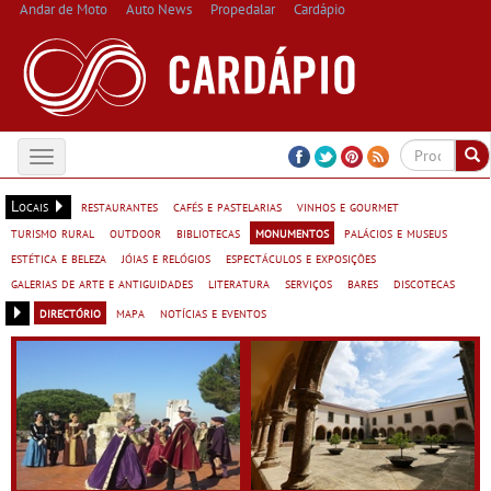
Andar de Moto
Auto News
Propedalar
Cardápio
Toggle
navigation
Locais
restaurantes
cafés e pastelarias
vinhos e gourmet
turismo rural
outdoor
bibliotecas
monumentos
palácios e museus
estética e beleza
jóias e relógios
espectáculos e exposições
galerias de arte e antiguidades
literatura
serviços
bares
discotecas
directório
mapa
notícias e eventos