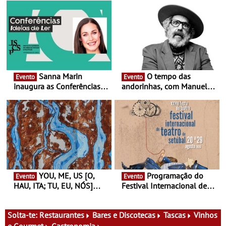
Sanna Marin
O tempo das
Evento
Evento
inaugura as Conferências
andorinhas, com Manuel
Ideias de Ler, em Lisboa -
João Vieira e Corações de
Antiga primeira-ministra da
Atum - Concerto
Finlândia é a convidada da
performance na MAAT
primeira edição do novo
Gallery a 3 de Setembro,
ciclo de debates dedicado
19:30
aos grandes temas do
nosso tempo
YOU, ME, US [O,
Programação do
Evento
Evento
HAU, ITA; TU, EU, NÓS]
Festival Internacional de
Maria Madeira na Fundação
Teatro de Setúbal – XXVIII
Oriente - De 14 de Agosto a
Festa do Teatro - Entre 20 e
13 de Dezembro
29 de Agosto
Solta-te:
Restaurantes
Bares e Discotecas
Tascas
Vinhos
e Gourmet
Gastronomia