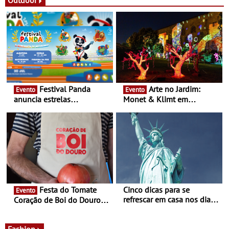
16 de agosto
Festival Panda
Arte no Jardim:
Evento
Evento
anuncia estrelas
Monet & Klimt em
confirmadas na 17ª edição
Guimarães prolongada até
- Entre Junho e Julho pelo
ao final de Setembro -
país
Experiência luminosa no
jardim do Museu de
Alberto Sampaio
Festa do Tomate
Cinco dicas para se
Evento
refrescar em casa nos dias
Coração de Boi do Douro -
de calor - Diminuir o
Nos restaurantes da região
desconforto
Agosto é o mês do Tomate
Fashion