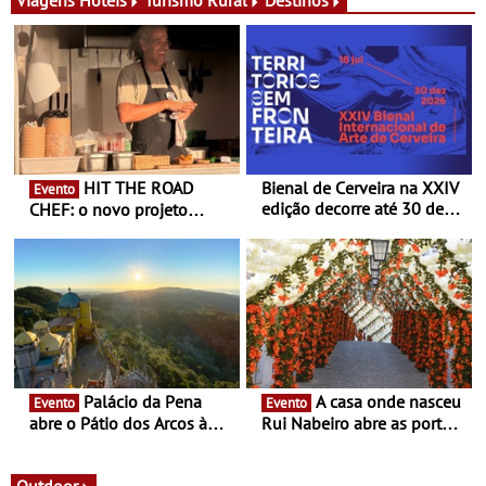
HIT THE ROAD
Bienal de Cerveira na XXIV
Evento
edição decorre até 30 de
CHEF: o novo projeto
dezembro - Afirmar a arte
nómada do Chef Nuno
enquanto “Territórios sem
Queiroz Ribeiro - Um novo
Fronteira”
conceito gastronómico
itinerante que percorre
Portugal
Palácio da Pena
A casa onde nasceu
Evento
Evento
abre o Pátio dos Arcos à
Rui Nabeiro abre as portas
observação do eclipse
ao público nas Festas do
solar
Povo de Campo Maior -
Festas decorrem entre 8 e
Outdoor