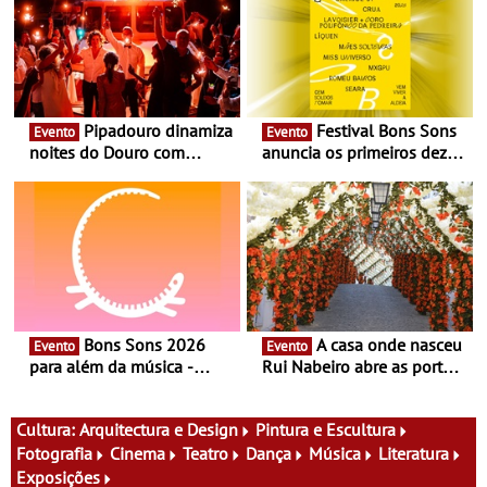
Pipadouro dinamiza
Festival Bons Sons
Evento
Evento
noites do Douro com
anuncia os primeiros dez
experiência exclusiva de
nomes do cartaz
vinho, gastronomia e
música
Bons Sons 2026
A casa onde nasceu
Evento
Evento
para além da música -
Rui Nabeiro abre as portas
Cinema, conversas,
ao público nas Festas do
percursos, oficinas,
Povo de Campo Maior -
atividades para toda a
Festas decorrem entre 8 e
Cultura:
Arquitectura e Design
Pintura e Escultura
família e muito mais
16 de agosto
Fotografia
Cinema
Teatro
Dança
Música
Literatura
Exposições