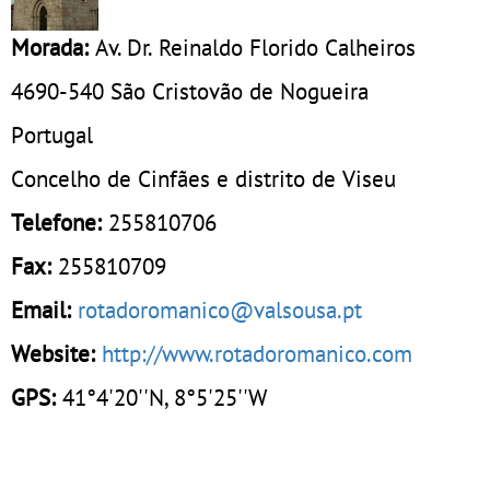
Morada:
Av. Dr. Reinaldo Florido Calheiros
4690-540
São Cristovão de Nogueira
Portugal
Concelho de Cinfães e distrito de Viseu
Telefone:
255810706
Fax:
255810709
Email:
rotadoromanico@valsousa.pt
Website:
http://www.rotadoromanico.com
GPS:
41°4'20''N, 8°5'25''W