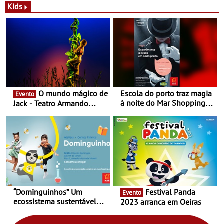
Novas - Edição limitada
espaço no ViaCatarina
Kids
Nespresso x Torres Novas
Shopping
O mundo mágico de
Escola do porto traz magia
Evento
à noite do Mar Shopping
Jack - Teatro Armando
Matosinhos - No sábado,
Cortez até 24 de Março
29 de abril, às 21h00
“Dominguinhos” Um
Festival Panda
Evento
ecossistema sustentável
2023 arranca em Oeiras
para levares contigo aonde
fores - Atelier de Educação