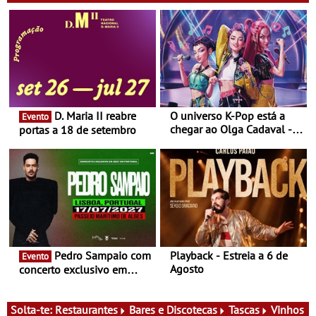
D. Maria II reabre
O universo K-Pop está a
Evento
chegar ao Olga Cadaval - A
portas a 18 de setembro
6 de setembro, às 15h00
Pedro Sampaio com
Playback - Estreia a 6 de
Evento
Agosto
concerto exclusivo em
2027 em Portugal
Solta-te:
Restaurantes
Bares e Discotecas
Tascas
Vinhos