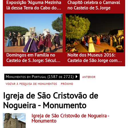
Exposição "Alguma Mezinha
Chapitô celebra o Carnaval
lá dessa Terra do Cabo do
no Castelo de S. Jorge
Mundo"
Domingos em Família no
Noite dos Museus 2016:
Castelo de S. Jorge: Século
Castelo de São Jorge com
XVI - Tempo de Mulheres -
entrada gratuita
Mulheres do Seu tempo
Monumentos em Portugal (1587 de 2721)
anterior
voltar à pesquisa de monumentos
próximo
Igreja de São Cristovão de
Nogueira - Monumento
Igreja de São Cristovão de Nogueira
-
Monumento