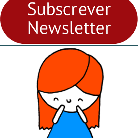
Ambiental nos
“Dominguinhos” de 23 de
abril