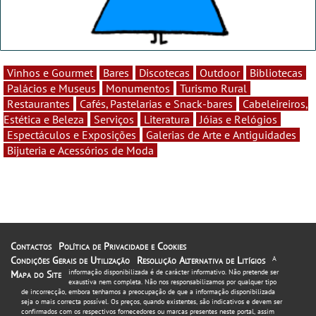
Vinhos e Gourmet
Bares
Discotecas
Outdoor
Bibliotecas
Palácios e Museus
Monumentos
Turismo Rural
Restaurantes
Cafés, Pastelarias e Snack-bares
Cabeleireiros,
Estética e Beleza
Serviços
Literatura
Jóias e Relógios
Espectáculos e Exposições
Galerias de Arte e Antiguidades
Bijuteria e Acessórios de Moda
Contactos
Política de Privacidade e Cookies
Condições Gerais de Utilização
Resolução Alternativa de Litígios
A
informação disponibilizada é de carácter informativo. Não pretende ser
Mapa do Site
exaustiva nem completa. Não nos responsabilizamos por qualquer tipo
de incorrecção, embora tenhamos a preocupação de que a informação disponibilizada
seja o mais correcta possível. Os preços, quando existentes, são indicativos e devem ser
confirmados com os respectivos fornecedores ou marcas presentes neste portal, assim