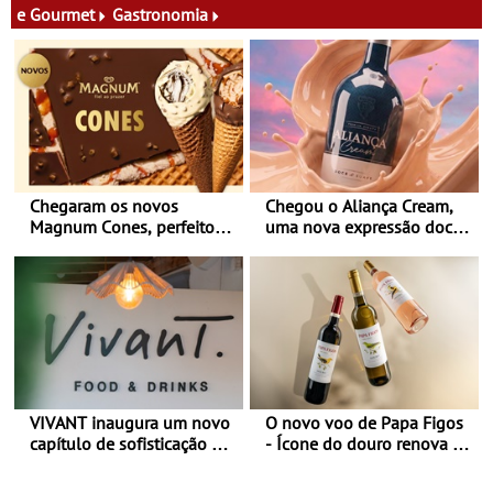
e Gourmet
Gastronomia
Chegaram os novos
Chegou o Aliança Cream,
Magnum Cones, perfeitos
uma nova expressão doce
para adoçar o verão
e suave, para viver todas as
estações
VIVANT inaugura um novo
O novo voo de Papa Figos
capítulo de sofisticação no
- Ícone do douro renova a
Algarve - Sob nova
imagem e afirma a
gerência, o Vivant reabre
identidade de uma marca