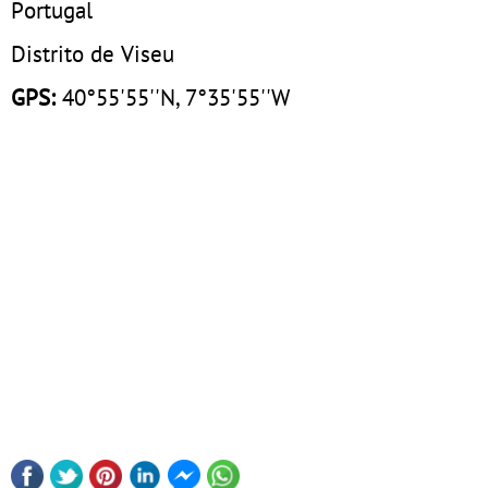
Portugal
Distrito de Viseu
GPS:
40°55'55''N, 7°35'55''W