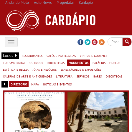
Andar de Moto
Auto News
Propedalar
Cardápio
Toggle
navigation
Locais
restaurantes
cafés e pastelarias
vinhos e gourmet
turismo rural
outdoor
bibliotecas
monumentos
palácios e museus
estética e beleza
jóias e relógios
espectáculos e exposições
galerias de arte e antiguidades
literatura
serviços
bares
discotecas
directório
mapa
notícias e eventos