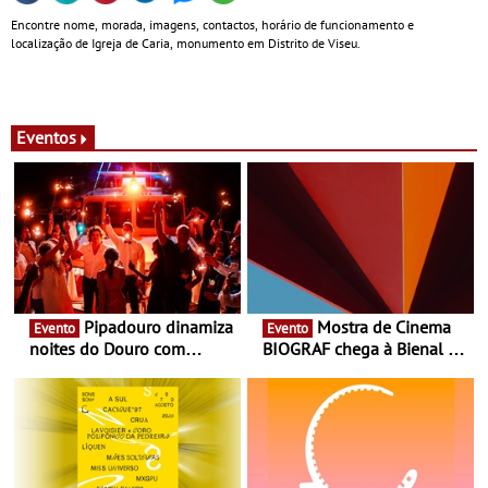
Encontre nome, morada, imagens, contactos, horário de funcionamento e
localização de Igreja de Caria, monumento em Distrito de Viseu.
Eventos
Pipadouro dinamiza
Mostra de Cinema
Evento
Evento
noites do Douro com
BIOGRAF chega à Bienal de
experiência exclusiva de
Cerveira este verão -
vinho, gastronomia e
Documentário, ensaio
música
fílmico e práticas artísticas