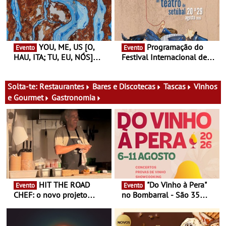
ciclo de debates dedicado
19:30
aos grandes temas do
nosso tempo
YOU, ME, US [O,
Programação do
Evento
Evento
HAU, ITA; TU, EU, NÓS]
Festival Internacional de
Maria Madeira na Fundação
Teatro de Setúbal – XXVIII
Oriente - De 14 de Agosto a
Festa do Teatro - Entre 20 e
13 de Dezembro
29 de Agosto
Solta-te:
Restaurantes
Bares e Discotecas
Tascas
Vinhos
e Gourmet
Gastronomia
HIT THE ROAD
"Do Vinho à Pera"
Evento
Evento
CHEF: o novo projeto
no Bombarral - São 35
nómada do Chef Nuno
produtores, 150 vinhos em
Queiroz Ribeiro - Um novo
prova e seis dias de
conceito gastronómico
experiências