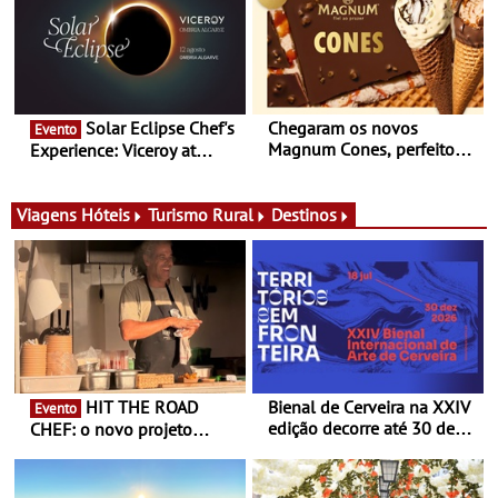
itinerante que percorre
Portugal
Solar Eclipse Chef's
Chegaram os novos
Evento
Magnum Cones, perfeitos
Experience: Viceroy at
para adoçar o verão
Ombria Algarve reúne chefs
Michelin para uma noite
exclusiva
Viagens
Hóteis
Turismo Rural
Destinos
HIT THE ROAD
Bienal de Cerveira na XXIV
Evento
edição decorre até 30 de
CHEF: o novo projeto
dezembro - Afirmar a arte
nómada do Chef Nuno
enquanto “Territórios sem
Queiroz Ribeiro - Um novo
Fronteira”
conceito gastronómico