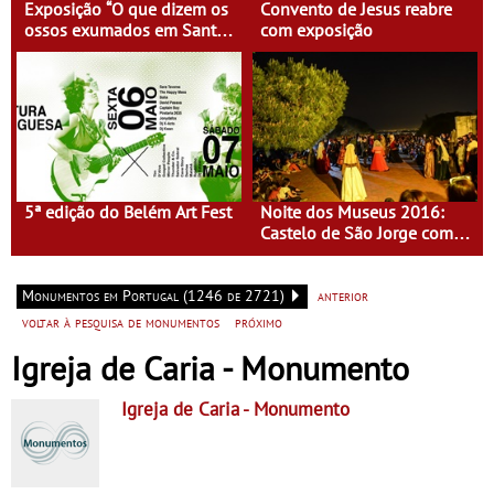
Exposição “O que dizem os
Convento de Jesus reabre
ossos exumados em Santa
com exposição
Clara-a-Velha”
5ª edição do Belém Art Fest
Noite dos Museus 2016:
Castelo de São Jorge com
entrada gratuita
Monumentos em Portugal (1246 de 2721)
anterior
voltar à pesquisa de monumentos
próximo
Igreja de Caria - Monumento
Igreja de Caria
- Monumento