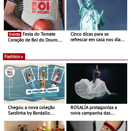
jardim do Museu de
Alberto Sampaio
Festa do Tomate
Cinco dicas para se
Evento
refrescar em casa nos dias
Coração de Boi do Douro -
de calor - Diminuir o
Nos restaurantes da região
desconforto
Agosto é o mês do Tomate
Fashion
Chegou a nova coleção
ROSALÍA protagoniza a
Sardinha by Bordallo
nova campanha das
Pinheiro
sapatilhas 204L da New
Balance