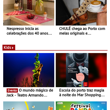
Nespresso inicia as
CHULÉ chega ao Porto com
celebrações dos 40 anos
meias originais e
com parceria exclusiva com
sustentáveis - A marca
a marca portuguesa Torres
portuguesa inaugurou um
Novas - Edição limitada
espaço no ViaCatarina
Kids
Nespresso x Torres Novas
Shopping
O mundo mágico de
Escola do porto traz magia
Evento
à noite do Mar Shopping
Jack - Teatro Armando
Matosinhos - No sábado,
Cortez até 24 de Março
29 de abril, às 21h00