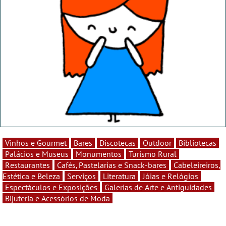
Vinhos e Gourmet
Bares
Discotecas
Outdoor
Bibliotecas
Palácios e Museus
Monumentos
Turismo Rural
Restaurantes
Cafés, Pastelarias e Snack-bares
Cabeleireiros,
Estética e Beleza
Serviços
Literatura
Jóias e Relógios
Espectáculos e Exposições
Galerias de Arte e Antiguidades
Bijuteria e Acessórios de Moda