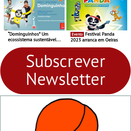
“Dominguinhos” Um
Festival Panda
Evento
ecossistema sustentável
2023 arranca em Oeiras
para levares contigo aonde
fores - Atelier de Educação
Ambiental nos
“Dominguinhos” de 23 de
abril