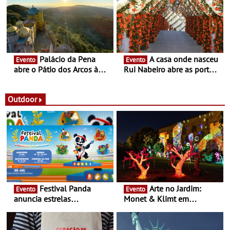
itinerante que percorre
Portugal
Palácio da Pena
A casa onde nasceu
Evento
Evento
abre o Pátio dos Arcos à
Rui Nabeiro abre as portas
observação do eclipse
ao público nas Festas do
solar
Povo de Campo Maior -
Festas decorrem entre 8 e
Outdoor
16 de agosto
Festival Panda
Arte no Jardim:
Evento
Evento
anuncia estrelas
Monet & Klimt em
confirmadas na 17ª edição
Guimarães prolongada até
- Entre Junho e Julho pelo
ao final de Setembro -
país
Experiência luminosa no