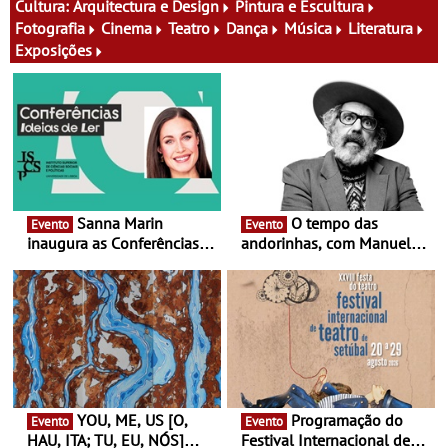
atividades para toda a
fílmico e práticas artísticas
Cultura:
Arquitectura e Design
Pintura e Escultura
família e muito mais
Fotografia
Cinema
Teatro
Dança
Música
Literatura
Exposições
Sanna Marin
O tempo das
Evento
Evento
inaugura as Conferências
andorinhas, com Manuel
Ideias de Ler, em Lisboa -
João Vieira e Corações de
Antiga primeira-ministra da
Atum - Concerto
Finlândia é a convidada da
performance na MAAT
primeira edição do novo
Gallery a 3 de Setembro,
ciclo de debates dedicado
19:30
aos grandes temas do
nosso tempo
YOU, ME, US [O,
Programação do
Evento
Evento
HAU, ITA; TU, EU, NÓS]
Festival Internacional de