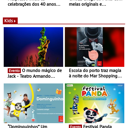
celebrações dos 40 anos
meias originais e
com parceria exclusiva com
sustentáveis - A marca
a marca portuguesa Torres
portuguesa inaugurou um
Novas - Edição limitada
espaço no ViaCatarina
Kids
Nespresso x Torres Novas
Shopping
O mundo mágico de
Escola do porto traz magia
Evento
à noite do Mar Shopping
Jack - Teatro Armando
Matosinhos - No sábado,
Cortez até 24 de Março
29 de abril, às 21h00
“Dominguinhos” Um
Festival Panda
Evento