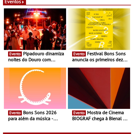
Eventos
Pipadouro dinamiza
Festival Bons Sons
Evento
Evento
noites do Douro com
anuncia os primeiros dez
experiência exclusiva de
nomes do cartaz
vinho, gastronomia e
música
Bons Sons 2026
Mostra de Cinema
Evento
Evento
para além da música -
BIOGRAF chega à Bienal de
Cinema, conversas,
Cerveira este verão -
percursos, oficinas,
Documentário, ensaio