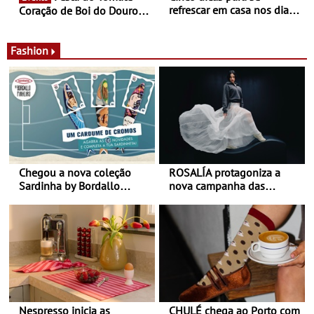
refrescar em casa nos dias
Coração de Boi do Douro -
de calor - Diminuir o
Nos restaurantes da região
desconforto
Agosto é o mês do Tomate
Fashion
Chegou a nova coleção
ROSALÍA protagoniza a
Sardinha by Bordallo
nova campanha das
Pinheiro
sapatilhas 204L da New
Balance
Nespresso inicia as
CHULÉ chega ao Porto com