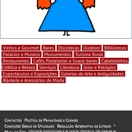
Vinhos e Gourmet
Bares
Discotecas
Outdoor
Bibliotecas
Palácios e Museus
Monumentos
Turismo Rural
Restaurantes
Cafés, Pastelarias e Snack-bares
Cabeleireiros,
Estética e Beleza
Serviços
Literatura
Jóias e Relógios
Espectáculos e Exposições
Galerias de Arte e Antiguidades
Bijuteria e Acessórios de Moda
Contactos
Política de Privacidade e Cookies
Condições Gerais de Utilização
Resolução Alternativa de Litígios
A
informação disponibilizada é de carácter informativo. Não pretende ser