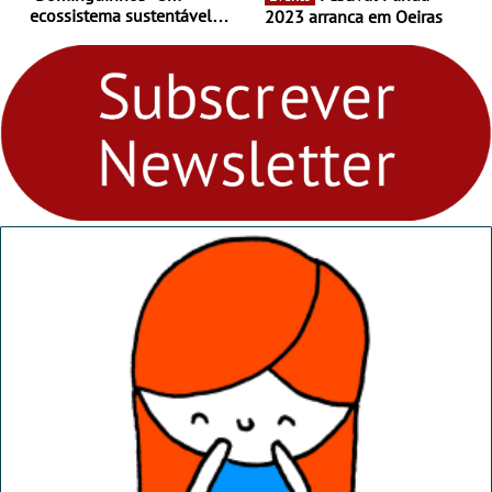
ecossistema sustentável
2023 arranca em Oeiras
para levares contigo aonde
fores - Atelier de Educação
Ambiental nos
“Dominguinhos” de 23 de
abril