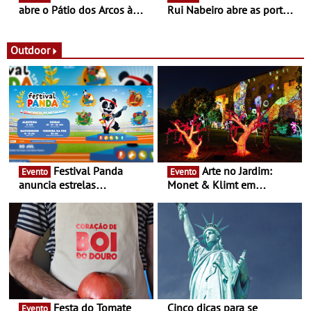
abre o Pátio dos Arcos à
Rui Nabeiro abre as portas
observação do eclipse
ao público nas Festas do
solar
Povo de Campo Maior -
Festas decorrem entre 8 e
Outdoor
16 de agosto
Festival Panda
Arte no Jardim:
Evento
Evento
anuncia estrelas
Monet & Klimt em
confirmadas na 17ª edição
Guimarães prolongada até
- Entre Junho e Julho pelo
ao final de Setembro -
país
Experiência luminosa no
jardim do Museu de
Alberto Sampaio
Festa do Tomate
Cinco dicas para se
Evento