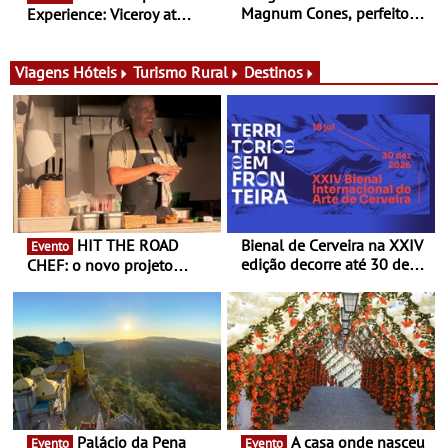
Magnum Cones, perfeitos
Experience: Viceroy at
para adoçar o verão
Ombria Algarve reúne chefs
Michelin para uma noite
exclusiva
Viagens
Hóteis
Turismo Rural
Destinos
HIT THE ROAD
Bienal de Cerveira na XXIV
Evento
edição decorre até 30 de
CHEF: o novo projeto
dezembro - Afirmar a arte
nómada do Chef Nuno
enquanto “Territórios sem
Queiroz Ribeiro - Um novo
Fronteira”
conceito gastronómico
itinerante que percorre
Portugal
Palácio da Pena
A casa onde nasceu
Evento
Evento