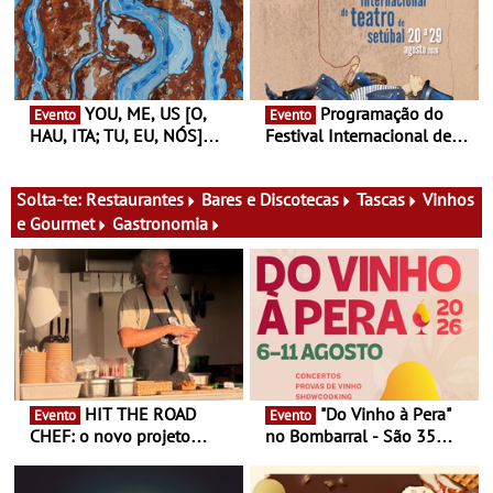
primeira edição do novo
Gallery a 3 de Setembro,
ciclo de debates dedicado
19:30
aos grandes temas do
nosso tempo
YOU, ME, US [O,
Programação do
Evento
Evento
HAU, ITA; TU, EU, NÓS]
Festival Internacional de
Maria Madeira na Fundação
Teatro de Setúbal – XXVIII
Oriente - De 14 de Agosto a
Festa do Teatro - Entre 20 e
13 de Dezembro
29 de Agosto
Solta-te:
Restaurantes
Bares e Discotecas
Tascas
Vinhos
e Gourmet
Gastronomia
HIT THE ROAD
"Do Vinho à Pera"
Evento
Evento
CHEF: o novo projeto
no Bombarral - São 35
nómada do Chef Nuno
produtores, 150 vinhos em
Queiroz Ribeiro - Um novo
prova e seis dias de