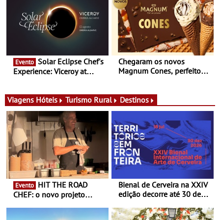
conceito gastronómico
experiências
itinerante que percorre
Portugal
Solar Eclipse Chef's
Chegaram os novos
Evento
Magnum Cones, perfeitos
Experience: Viceroy at
para adoçar o verão
Ombria Algarve reúne chefs
Michelin para uma noite
exclusiva
Viagens
Hóteis
Turismo Rural
Destinos
HIT THE ROAD
Bienal de Cerveira na XXIV
Evento
edição decorre até 30 de
CHEF: o novo projeto
dezembro - Afirmar a arte
nómada do Chef Nuno
enquanto “Territórios sem
Queiroz Ribeiro - Um novo