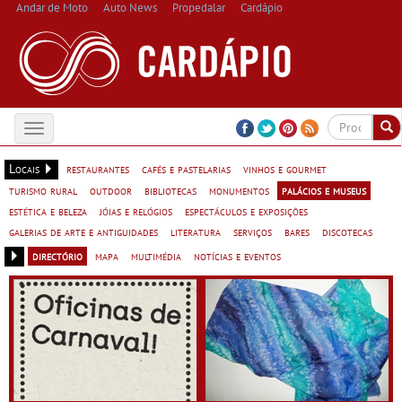
Andar de Moto
Auto News
Propedalar
Cardápio
Toggle
navigation
Locais
restaurantes
cafés e pastelarias
vinhos e gourmet
turismo rural
outdoor
bibliotecas
monumentos
palácios e museus
estética e beleza
jóias e relógios
espectáculos e exposições
galerias de arte e antiguidades
literatura
serviços
bares
discotecas
directório
mapa
multimédia
notícias e eventos