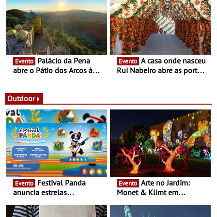
Fronteira”
conceito gastronómico
itinerante que percorre
Portugal
Palácio da Pena
A casa onde nasceu
Evento
Evento
abre o Pátio dos Arcos à
Rui Nabeiro abre as portas
observação do eclipse
ao público nas Festas do
solar
Povo de Campo Maior -
Festas decorrem entre 8 e
Outdoor
16 de agosto
Festival Panda
Arte no Jardim:
Evento
Evento
anuncia estrelas
Monet & Klimt em
confirmadas na 17ª edição
Guimarães prolongada até
- Entre Junho e Julho pelo
ao final de Setembro -