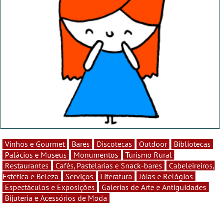
Vinhos e Gourmet
Bares
Discotecas
Outdoor
Bibliotecas
Palácios e Museus
Monumentos
Turismo Rural
Restaurantes
Cafés, Pastelarias e Snack-bares
Cabeleireiros,
Estética e Beleza
Serviços
Literatura
Jóias e Relógios
Espectáculos e Exposições
Galerias de Arte e Antiguidades
Bijuteria e Acessórios de Moda