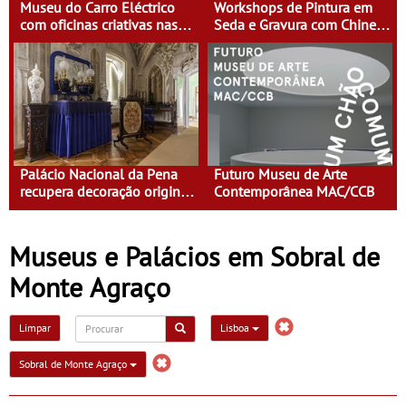
Museu do Carro Eléctrico
Workshops de Pintura em
com oficinas criativas nas
Seda e Gravura com Chine
férias de Carnaval
Collé no Museu do Oriente
Palácio Nacional da Pena
Futuro Museu de Arte
recupera decoração original
Contemporânea MAC/CCB
da Sala de Visitas
Museus e Palácios em Sobral de
Monte Agraço
Limpar
Lisboa
Sobral de Monte Agraço