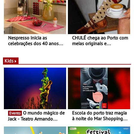
Nespresso inicia as
CHULÉ chega ao Porto com
celebrações dos 40 anos
meias originais e
com parceria exclusiva com
sustentáveis - A marca
a marca portuguesa Torres
portuguesa inaugurou um
Novas - Edição limitada
espaço no ViaCatarina
Kids
Nespresso x Torres Novas
Shopping
O mundo mágico de
Escola do porto traz magia
Evento
à noite do Mar Shopping
Jack - Teatro Armando
Matosinhos - No sábado,
Cortez até 24 de Março
29 de abril, às 21h00