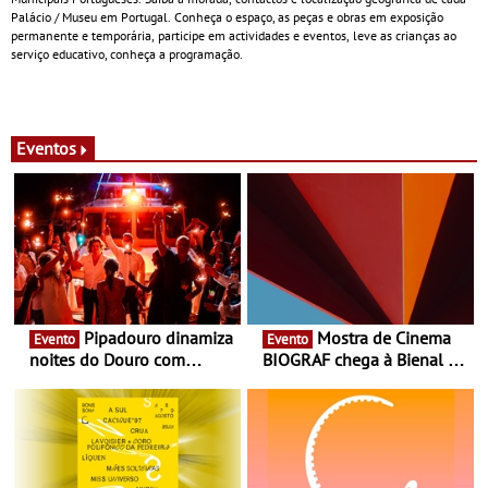
Palácio / Museu em Portugal. Conheça o espaço, as peças e obras em exposição
permanente e temporária, participe em actividades e eventos, leve as crianças ao
serviço educativo, conheça a programação.
Eventos
Pipadouro dinamiza
Mostra de Cinema
Evento
Evento
noites do Douro com
BIOGRAF chega à Bienal de
experiência exclusiva de
Cerveira este verão -
vinho, gastronomia e
Documentário, ensaio
música
fílmico e práticas artísticas