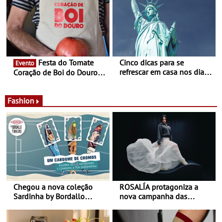
país
Experiência luminosa no
jardim do Museu de
Alberto Sampaio
Festa do Tomate
Cinco dicas para se
Evento
refrescar em casa nos dias
Coração de Boi do Douro -
de calor - Diminuir o
Nos restaurantes da região
desconforto
Agosto é o mês do Tomate
Fashion
Chegou a nova coleção
ROSALÍA protagoniza a
Sardinha by Bordallo
nova campanha das
Pinheiro
sapatilhas 204L da New
Balance