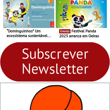
“Dominguinhos” Um
Festival Panda
Evento
ecossistema sustentável
2023 arranca em Oeiras
para levares contigo aonde
fores - Atelier de Educação
Ambiental nos
“Dominguinhos” de 23 de
abril