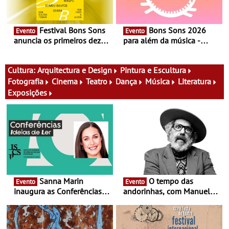
Festival Bons Sons
Bons Sons 2026
Evento
Evento
anuncia os primeiros dez
para além da música -
nomes do cartaz
Cinema, conversas,
percursos, oficinas,
atividades para toda a
Cultura:
Arquitectura e Design
Pintura e Escultura
família e muito mais
Fotografia
Cinema
Teatro
Dança
Música
Literatura
Exposições
Sanna Marin
O tempo das
Evento
Evento
inaugura as Conferências
andorinhas, com Manuel
Ideias de Ler, em Lisboa -
João Vieira e Corações de
Antiga primeira-ministra da
Atum - Concerto
Finlândia é a convidada da
performance na MAAT