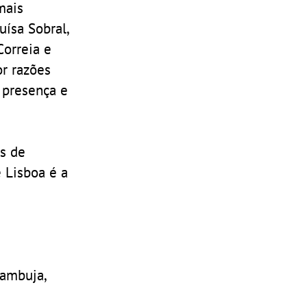
mais
uísa Sobral,
Correia e
or razões
 presença e
as de
 Lisboa é a
zambuja,