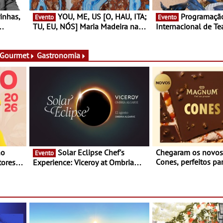
YOU, ME, US [O, HAU, ITA;
Programação do Festival
Evento
Evento
TU, EU, NÓS] Maria Madeira na
Internacional de Te
rto
Fundação Oriente - De 14 de
Setúbal – XXVIII Fe
ery a 3
Agosto a 13 de Dezembro
- Entre 20 e 29 de 
 Gourmet
Gastronomia
Solar Eclipse Chef's
Chegaram os novo
Evento
Cones, perfeitos pa
ores,
Experience: Viceroy at Ombria
verão
s dias
Algarve reúne chefs Michelin
para uma noite exclusiva