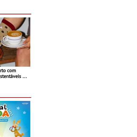
rto com
stentáveis - A
inaugurou um
ina Shopping