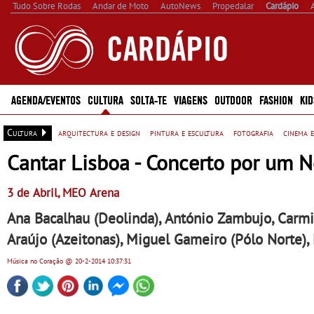
Tudo Sobre Rodas
Andar de Moto
AutoNews
Propedalar
Cardápio
AGENDA/EVENTOS
CULTURA
SOLTA-TE
VIAGENS
OUTDOOR
FASHION
KID
Cultura
arquitectura e design
pintura e escultura
fotografia
cinema e
Cantar Lisboa - Concerto por um 
3 de Abril, MEO Arena
Ana Bacalhau (Deolinda), António Zambujo, Carmi
Araújo (Azeitonas), Miguel Gameiro (Pólo Norte),
Música no Coração
@ 20-2-2014
10:37:31