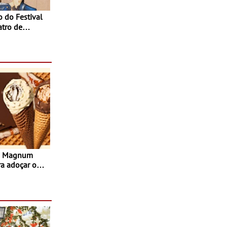
atro de
sta do Teatro
Agosto
s Magnum
ra adoçar o