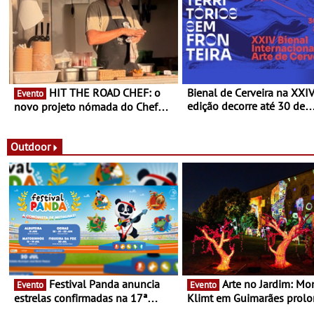
HIT THE ROAD CHEF: o
Bienal de Cerveira na XXI
Evento
edição decorre até 30 de
novo projeto nómada do Chef
dezembro - Afirmar a arte
Nuno Queiroz Ribeiro - Um novo
enquanto “Territórios sem
conceito gastronómico itinerante
Fronteira”
que percorre Portugal
Outdoor
Festival Panda anuncia
Arte no Jardim: Monet &
Evento
Evento
estrelas confirmadas na 17ª
Klimt em Guimarães prol
edição - Entre Junho e Julho pelo
até ao final de Setembro -