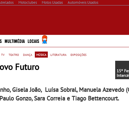
Atrelados
Motoclubes
Motos Usadas
Automóveis Usados
S
MULTIMÉDIA
LOCAIS
 tv
teatro
dança
música
literatura
exposições
Novo Futuro
15º Fes
Interc
começa
do Do
nho, Gisela João, Luísa Sobral, Manuela Azevedo (C
 Paulo Gonzo, Sara Correia e Tiago Bettencourt.