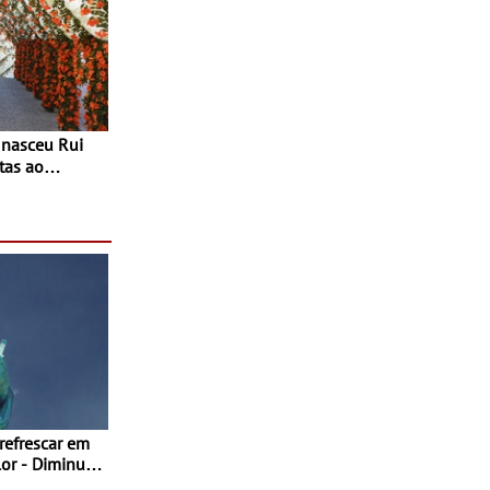
tas ao
 do Povo de
as decorrem
sto
 refrescar em
inuir