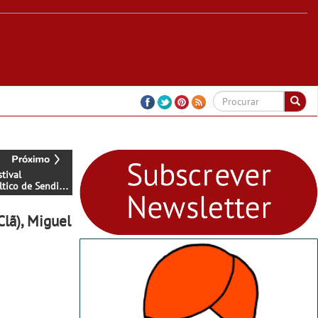
tival
éltico de Sendim
 em Miranda
uro
lã), Miguel