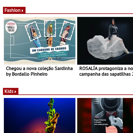
país
Experiência luminosa no j
do Museu de Alberto Sam
Fashion
Chegou a nova coleção Sardinha
ROSALÍA protagoniza a n
by Bordallo Pinheiro
campanha das sapatilhas
da New Balance
Kids