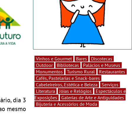
Vinhos e Gourmet
Bares
Discotecas
Outdoor
Bibliotecas
Palácios e Museus
Monumentos
Turismo Rural
Restaurantes
Cafés, Pastelarias e Snack-bares
Cabeleireiros, Estética e Beleza
Serviços
Literatura
Jóias e Relógios
Espectáculos e
Exposições
Galerias de Arte e Antiguidades
rio, dia 3
Bijuteria e Acessórios de Moda
o ao mesmo