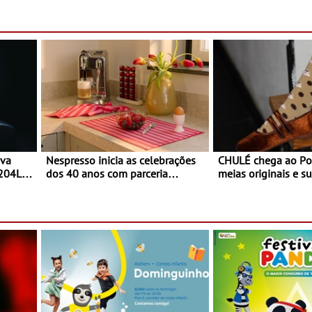
ardim
mês do Tomate
paio
ova
Nespresso inicia as celebrações
CHULÉ chega ao Po
 204L
dos 40 anos com parceria
meias originais e su
exclusiva com a marca
marca portuguesa 
portuguesa Torres Novas -
espaço no ViaCatar
Edição limitada Nespresso x
Torres Novas