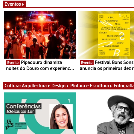
Eventos
Pipadouro dinamiza
Festival Bons Sons
Evento
Evento
noites do Douro com experiência
anuncia os primeiros dez
exclusiva de vinho, gastronomia
do cartaz
e música
Cultura:
Arquitectura e Design
Pintura e Escultura
Fotografi