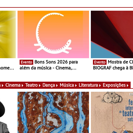
Bons Sons 2026 para
Mostra de Cinema
Evento
Evento
 nomes
além da música - Cinema,
BIOGRAF chega à Bi
conversas, percursos, oficinas,
Cerveira este verão 
atividades para toda a família e
Documentário, ensai
muito mais
práticas artísticas
a
Cinema
Teatro
Dança
Música
Literatura
Exposições