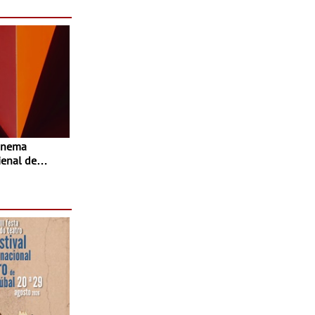
enal de
-
o fílmico e