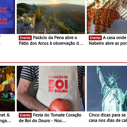
V
Palácio da Pena abre o
A casa onde nasceu Rui
Evento
Evento
Pátio dos Arcos à observação do
Nabeiro abre as por
eclipse solar
público nas Festas
Campo Maior - Fest
entre 8 e 16 de ago
Festa do Tomate Coração
Cinco dicas para se
Evento
casa nos dias de calor - Dim
ongada
de Boi do Douro - Nos
o desconforto
restaurantes da região Agosto é o