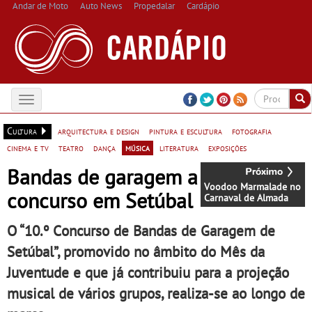
Andar de Moto
Auto News
Propedalar
Cardápio
Toggle
navigation
Cultura
arquitectura e design
pintura e escultura
fotografia
cinema e tv
teatro
dança
música
literatura
exposições
Bandas de garagem a
Voodoo Marmalade no
concurso em Setúbal
Carnaval de Almada
O “10.º Concurso de Bandas de Garagem de
Setúbal”, promovido no âmbito do Mês da
Juventude e que já contribuiu para a projeção
musical de vários grupos, realiza-se ao longo de