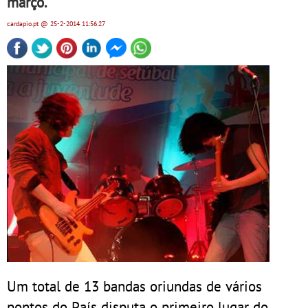
março.
cardapio.pt
@ 25-2-2014
11:56:27
Um total de 13 bandas oriundas de vários
pontos do País disputa o primeiro lugar do