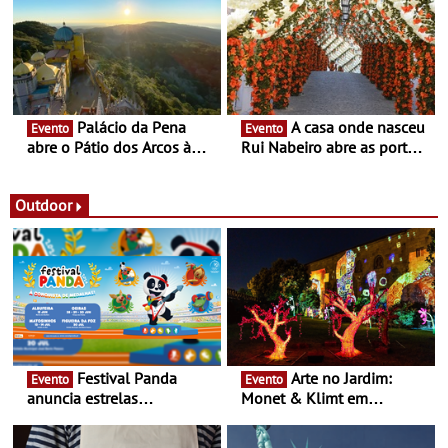
Fronteira”
conceito gastronómico
itinerante que percorre
Portugal
Palácio da Pena
A casa onde nasceu
Evento
Evento
abre o Pátio dos Arcos à
Rui Nabeiro abre as portas
observação do eclipse
ao público nas Festas do
solar
Povo de Campo Maior -
Festas decorrem entre 8 e
Outdoor
16 de agosto
Festival Panda
Arte no Jardim:
Evento
Evento
anuncia estrelas
Monet & Klimt em
confirmadas na 17ª edição
Guimarães prolongada até
- Entre Junho e Julho pelo
ao final de Setembro -