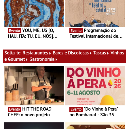
primeira edição do novo
Gallery a 3 de Setembro,
ciclo de debates dedicado
19:30
aos grandes temas do
nosso tempo
YOU, ME, US [O,
Programação do
Evento
Evento
HAU, ITA; TU, EU, NÓS]
Festival Internacional de
Maria Madeira na Fundação
Teatro de Setúbal – XXVIII
Oriente - De 14 de Agosto a
Festa do Teatro - Entre 20 e
13 de Dezembro
29 de Agosto
Solta-te:
Restaurantes
Bares e Discotecas
Tascas
Vinhos
e Gourmet
Gastronomia
HIT THE ROAD
"Do Vinho à Pera"
Evento
Evento
CHEF: o novo projeto
no Bombarral - São 35
nómada do Chef Nuno
produtores, 150 vinhos em
Queiroz Ribeiro - Um novo
prova e seis dias de