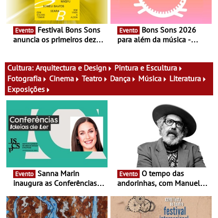
Festival Bons Sons
Bons Sons 2026
Evento
Evento
anuncia os primeiros dez
para além da música -
nomes do cartaz
Cinema, conversas,
percursos, oficinas,
atividades para toda a
Cultura:
Arquitectura e Design
Pintura e Escultura
família e muito mais
Fotografia
Cinema
Teatro
Dança
Música
Literatura
Exposições
Sanna Marin
O tempo das
Evento
Evento
inaugura as Conferências
andorinhas, com Manuel
Ideias de Ler, em Lisboa -
João Vieira e Corações de
Antiga primeira-ministra da
Atum - Concerto
Finlândia é a convidada da
performance na MAAT