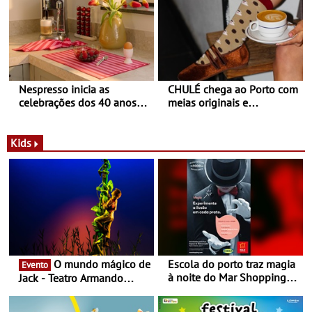
Nespresso inicia as
CHULÉ chega ao Porto com
celebrações dos 40 anos
meias originais e
com parceria exclusiva com
sustentáveis - A marca
a marca portuguesa Torres
portuguesa inaugurou um
Novas - Edição limitada
espaço no ViaCatarina
Kids
Nespresso x Torres Novas
Shopping
O mundo mágico de
Escola do porto traz magia
Evento
à noite do Mar Shopping
Jack - Teatro Armando
Matosinhos - No sábado,
Cortez até 24 de Março
29 de abril, às 21h00