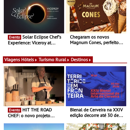
conceito gastronómico
experiências
itinerante que percorre
Portugal
Solar Eclipse Chef's
Chegaram os novos
Evento
Magnum Cones, perfeitos
Experience: Viceroy at
para adoçar o verão
Ombria Algarve reúne chefs
Michelin para uma noite
exclusiva
Viagens
Hóteis
Turismo Rural
Destinos
HIT THE ROAD
Bienal de Cerveira na XXIV
Evento
edição decorre até 30 de
CHEF: o novo projeto
dezembro - Afirmar a arte
nómada do Chef Nuno
enquanto “Territórios sem
Queiroz Ribeiro - Um novo