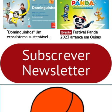
“Dominguinhos” Um
Festival Panda
Evento
ecossistema sustentável
2023 arranca em Oeiras
para levares contigo aonde
fores - Atelier de Educação
Ambiental nos
“Dominguinhos” de 23 de
abril