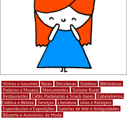
Vinhos e Gourmet
Bares
Discotecas
Outdoor
Bibliotecas
Palácios e Museus
Monumentos
Turismo Rural
Restaurantes
Cafés, Pastelarias e Snack-bares
Cabeleireiros,
Estética e Beleza
Serviços
Literatura
Jóias e Relógios
Espectáculos e Exposições
Galerias de Arte e Antiguidades
Bijuteria e Acessórios de Moda