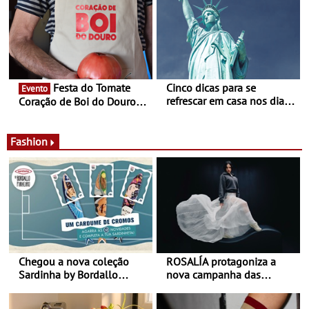
país
Experiência luminosa no
jardim do Museu de
Alberto Sampaio
Festa do Tomate
Cinco dicas para se
Evento
refrescar em casa nos dias
Coração de Boi do Douro -
de calor - Diminuir o
Nos restaurantes da região
desconforto
Agosto é o mês do Tomate
Fashion
Chegou a nova coleção
ROSALÍA protagoniza a
Sardinha by Bordallo
nova campanha das
Pinheiro
sapatilhas 204L da New
Balance