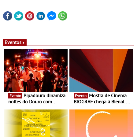
Eventos
Pipadouro dinamiza
Mostra de Cinema
Evento
Evento
noites do Douro com
BIOGRAF chega à Bienal de
experiência exclusiva de
Cerveira este verão -
vinho, gastronomia e
Documentário, ensaio
música
fílmico e práticas artísticas